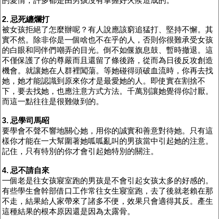
的愛情，許多都是由男孩沒有掌握好火候造成的。
2. 忌死纏爛打
被女孩拒絕了怎麼辦呢？有人說應該窮追猛打、堅持不懈。其
實不然。除非你是一個啥也不在乎的人，否則你很難承受女孩
的白眼和同伴們嘲弄的目光。倒不如偃旗息鼓、暫時撤退。這
不僅保護了你的尊嚴而且還留了條後路，從而為日後反攻創造
機會。就讓她在人群裡闖蕩。等她碰得頭破血流時，你再去找
她，她才能認識到原來你才是最愛她的人。即使實在割捨不
下，要去找她，也應注意方式方法。千萬別讓她覺得你討厭。
而這一點往往是很難做到的。
3. 忌學司馬昭
要學會不聲不響地關心她，用你的誠實和善意對待她。只有這
樣你才能在一大幫圍著她呱呱亂叫的男孩當中引起她的注意。
記住，只有特別的你才會引起她特別的關注。
4. 忌不請自來
一個老是往女孩寢室跑的男孩是不會引起女孩太多的好感的。
有些學生會幹部借口工作常往女生寢室跑，去了後就老賴在那
不走，結果給人家帶來了諸多不便，效果只會適得其反。產生
這種結果的根本原因還是因為太露骨。