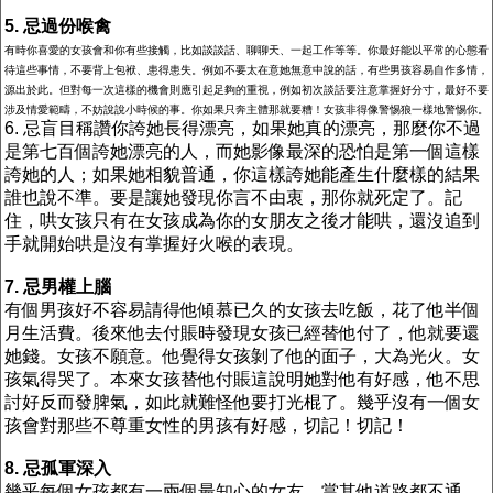
5. 忌過份喉禽
有時你喜愛的女孩會和你有些接觸，比如談談話、聊聊天、一起工作等等。你最好能以平常的心態看
待這些事情，不要背上包袱、患得患失。例如不要太在意她無意中說的話，有些男孩容易自作多情，
源出於此。但對每一次這樣的機會則應引起足夠的重視，例如初次談話要注意掌握好分寸，最好不要
涉及情愛範疇，不妨說說小時候的事。你如果只奔主體那就要糟！女孩非得像警惕狼一樣地警惕你。
6. 忌盲目稱讚你誇她長得漂亮，如果她真的漂亮，那麼你不過
是第七百個誇她漂亮的人，而她影像最深的恐怕是第一個這樣
誇她的人；如果她相貌普通，你這樣誇她能產生什麼樣的結果
誰也說不準。要是讓她發現你言不由衷，那你就死定了。記
住，哄女孩只有在女孩成為你的女朋友之後才能哄，還沒追到
手就開始哄是沒有掌握好火喉的表現。
7. 忌男權上腦
有個男孩好不容易請得他傾慕已久的女孩去吃飯，花了他半個
月生活費。後來他去付賬時發現女孩已經替他付了，他就要還
她錢。女孩不願意。他覺得女孩剝了他的面子，大為光火。女
孩氣得哭了。本來女孩替他付賬這說明她對他有好感，他不思
討好反而發脾氣，如此就難怪他要打光棍了。幾乎沒有一個女
孩會對那些不尊重女性的男孩有好感，切記！切記！
8. 忌孤軍深入
幾乎每個女孩都有一兩個最知心的女友，當其他道路都不通