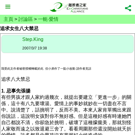
主頁
>
討論區
>
一軛‧愛情
追求女生八大禁忌
Step.King
2007/3/7 19:38
我受此文作者秘密授權轉載於此 但小弟作了一點小改動 請作者見諒
追求八大禁忌
1. 忌事先張揚
有些男孩才跟人家約過幾次，就提出要建立「更進一步」的關
係，這十有八九要壞湯。愛情上的事妙就妙在一切盡在不言
中。說清楚了，話挑明了，反而不美。本來人家肯單獨出來跟
你說話，這說明女孩對你不無好感。但是這種好感有時連她們
自己都說不清，你卻急於挑明，破壞了這種朦朧美，那就別怪
人家敬而遠之以致退避三舍了。看看周圍那些還沒開始就夭折