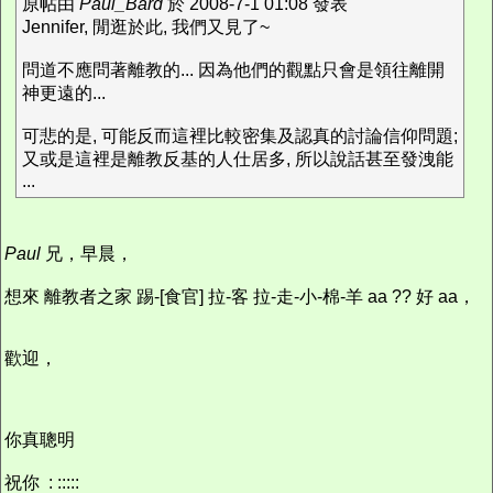
原帖由
Paul_Bard
於 2008-7-1 01:08 發表
Jennifer, 閒逛於此, 我們又見了~
問道不應問著離教的... 因為他們的觀點只會是領往離開
神更遠的...
可悲的是, 可能反而這裡比較密集及認真的討論信仰問題;
又或是這裡是離教反基的人仕居多, 所以說話甚至發洩能
...
Paul
兄，早晨，
想來 離教者之家 踢-[食官] 拉-客 拉-走-小-棉-羊 aa ?? 好 aa，
歡迎，
你真聰明
祝你 : :::::