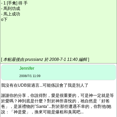
- 1 [手禽] 得 手
- 馬到功成
- 馬上成功
o下
[
本帖最後由 prussianz 於 2008-7-1 11:40 編輯
]
Jennifer
2008/7/1 11:09
我沒有在UDB留過言...可能係誤會了我是別人了
謝謝你的分享，你說得對，愛是很重要的，可是神一定就是等
於愛嗎？神到底是什麼？對於神所喜悅的，祂自然是「好爸
爸」，是派禮物的"Santa"...對於那些遭遇不幸的，你對他/她
說：「神是愛」，換來可能是爆粗和臭罵吧...