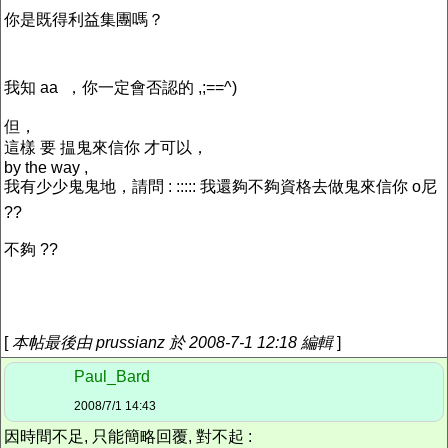
你是既得利益集團嗎？
我知 aa ，你一定會否認的 ,;==^)
但，
這樣 要 揾鬼來信你 才可以，
by the way ,
我有少少鬼鬼地，請問 : ::::: 我還夠不夠資格去做鬼來信你 o尼
??
不夠 ??
[
本帖最後由 prussianz 於 2008-7-1 12:18 編輯
]
Paul_Bard
2008/7/1 14:43
因時間不足, 只能簡略回覆, 對不起 :