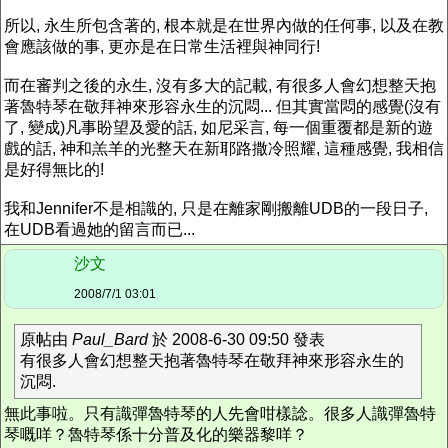
所以, 永生所包含著的, 根本就是在世界內做的任何事, 以及在教
會應該做的事, 更亦是在日常生活裡與神同行!
而在審判之後的永生, 沒有多大的記載, 有很多人會幻想整天抱
著魯特琴在敬拜神來形容永生的沉悶... 但其實當悶的感覺(沒有
了, 變成)凡事盼望及愛的話, 如尼采言, 每一個重覆都是新的遊
戲的話, 神和羔羊的光整天在新耶路撒冷照耀, 這種感覺, 我相信
是好得無比的!
我和Jennifer不是相識的, 只是在離家剛搬離UDB的一段日子,
在UDB看過她的留言而已...
沙文
2008/7/1 03:01
原帖由
Paul_Bard
於 2008-6-30 09:50 發表
有很多人會幻想整天抱著魯特琴在敬拜神來形容永生的
沉悶.
無此事啦。只有識彈魯特琴的人先會咁樣諗。很多人識彈魯特
琴嘅咩？魯特琴係十分普及化的樂器黎咩？