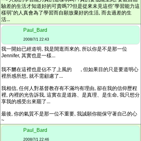
驗差的生活才知道好的可貴嗎??但是從來未見這些"學習能力這
樣弱"的人真會為了學習而自願放棄好的生活, 而去過差的生
活...
Paul_Bard
2008/7/1 22:43
我一開始已經道明, 我是閒逛而來的, 所以你是不是那一位
Jennifer, 其實也是一樣...
我不嬲在這裡也是佔不了上風的
, 但如果目的只是要道明心
裡所感所想, 就不需顧慮了...
我相信, 任何人對基督教存有不滿均有理由, 卻在我的信仰歷程
裡, 內裡的光告訴我, 這實在是道路、是真理、是生命, 我只想分
享我的感受出來罷了...
最後, 你的氣質不是那一位不重要, 我誠願你能保守著自己的心
~
Paul_Bard
2008/7/1 22:46