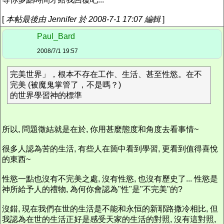
[
本帖最後由 Jennifer 於 2008-7-1 17:07 編輯
]
Paul_Bard
2008/7/1 19:57
完美世界」，根本不存在工作、生活、甚至性慾。在不
完美 (被魔鬼掌管了，不是嗎？)
的世界學習神的標準
所以, 問題徵結就是在於, 你用甚麼態度和角度去看事情~
很多人認為苦的生活, 有些人在箇中看到學習, 更看到值得喜悅
的東西~
性慾一點也沒有不完美之處, 沒有性慾, 也沒有歷史了... 性慾是
神所給予人的禮物, 為何你會認為"性"是"不完美"的?
沒錯, 現在我們在世的生活是不能和永恒的新耶路撒冷相比, 但
我認為在世的生活正好是感受天家的生活的對照, 沒有這對照,