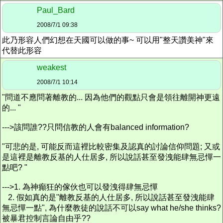
Paul_Bard
2008/7/1 09:38
此乃形容人們幻想在天國可以做的事~ 可以用"整天讚美神"來
代替此形容
weakest
2008/7/1 10:14
"問道不應問著離教的... 因為他們的觀點只會是領往離開神更遠
的... "
--->該問誰??只問信教的人會有balanced information?
"可悲的是, 可能反而這裡比較密集及認真的討論信仰問題; 又或
是這裡是離教反基的人仕居多, 所以說話甚至發洩能肆無忌憚一
點吧? "
--->1. 為神癲狂的傢伙也可以發洩得肆無忌憚
2. 假如真的是"離教反基的人仕居多, 所以說話甚至發洩能肆
無忌憚一點", 為什麼教徒的說話不可以say what he/she thinks?
被暴君控制言論自由乎??