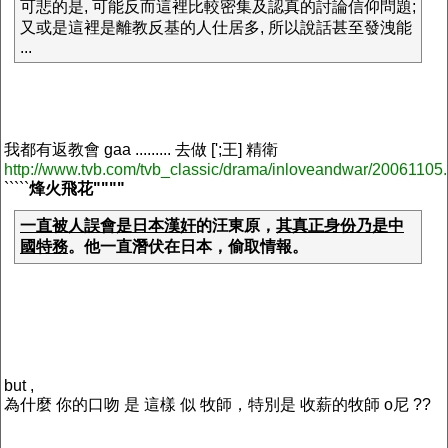
可悲的是, 可能反而這裡比較密集及認真的討論信仰問題;
又或是這裡是離教反基的人仕居多, 所以說話甚至發洩能
...
我都有返教會 gaa ......... 去做 [';王] 精衛
http://www.tvb.com/tvb_classic/drama/inloveandwar/20061105.
`````
烽火飛花""""
一直被人誤會是日本漢奸
的
汪東原
，
其真正身份乃是中
國特務
。他一直潛伏在日本，偷取情報。
but ,
為什麼 你的口吻 是 這樣 似 牧師，特別是 收薪的牧師 o尼 ??