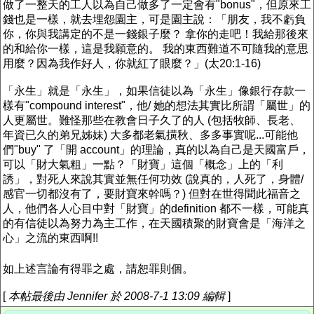
做了一整天的工人以為自己做多了一定會有"bonus"，但原來工
錢也是一樣，就去埋怨園主，可是園主說：「朋友，我不虧負
你，你與我講定的不是一錢銀子麼？ 拿你的走吧！我給那後來
的和給你一樣，這是我願意的。 我的東西難道不可隨我的意思
用麼？因為我作好人，你就紅了眼麼？」(太20:1-16)
「永生」就是「永生」，如果信徒以為「永生」像銀行存款一
樣有"compound interest"，他/ 她的想法其實比所謂「屬世」的
人更屬世。難怪那些在教會日子久了的人 (包括牧師、長老、
年資已久的弟兄姊妹) 大多都老氣撗秋、多多事實呢...可能他
們"buy" 了「開 account」的理論，真的以為自己是天國富戶，
可以「財大氣粗」一點？「財寶」這個「概念」上的「利
誘」，對死人來說其實並無任何功效 (說真的，人死了，身體/
感官一切都沒有了，要財寶來幹嗎？) 但對在世得聞此福音之
人，他們各人心目中對「財寶」的definition 都不一樣，可能真
的有信徒以為努力為主工作，在天國積聚的財寶會是「海洋之
心」之流的東西啊!!
如上述言論有得罪之處，請恕罪則個。
[
本帖最後由 Jennifer 於 2008-7-1 13:09 編輯
]