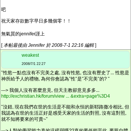
吧
祝天家存款數字早日多幾個零！！
無氣質的jennifer謹上
[
本帖最後由 Jennifer 於 2008-7-1 22:16 編輯
]
weakest
2008/7/1 22:27
"性慾一點也沒有不完美之處, 沒有性慾, 也沒有歷史了... 性慾是
神所給予人的禮物, 為何你會認為"性"是"不完美"的? "
---> 我個人沒有甚麼意見, 但天主教卻意見多多...
http://exchristian.hk/forum/view ... &extra=page%3D4
"沒錯, 現在我們在世的生活是不能和永恒的新耶路撒冷相比, 但
我認為在世的生活正好是感受天家的生活的對照, 沒有這對照,
就不知將要來的可貴~"
--->人類的學習能力真的這樣弱嗎??真的要低能至此, 要親自體