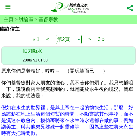
主頁
>
討論區
>
基督宗教
臨終信主
« 1
<
>
3 »
抽刀斷水
2008/7/1 01:30
原來你們是老相好，哼哼～ （開玩笑而已
）
你們基督徒對家人朋友的擔心，我不替你們煩了。我只想插咀
一下，說說前兩天我突想到的，就是關於永生後的境況。簡單
來說，我的想法是：
假如在永生的世界裡，是與上帝在一起的愉快生活，那麼，好
應該趁在地上生活這個短暫的時間，不斷嘗試其他事物，而不
是沉迷在教會內，模仿著將來在永生時永遠都在做的事，例如
讚美主、與其他弟兄姊妹一起靈修等－－因為這些在將來永生
時有大把時間做。