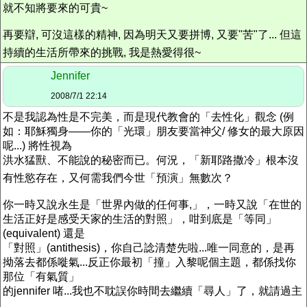
就不知將要來的可貴~
再要辯, 可沒這樣的精神, 因為明天又要拼博, 又要"苦"了... 但這
持續的生活所帶來的挑戰, 我是熱愛得很~
Jennifer
2008/7/1 22:14
不是我認為性是不完美，而是現代教會的「去性化」觀念 (例
如：耶穌獨身——你的「光環」朋友要當神父/ 修女的最大原因
呢...) 將性視為
洪水猛獸、不能說的秘密而已。何況，「新耶路撒冷」根本沒
有性慾存在，又何需我們今世「預演」無數次？
你一時又說永生是「世界內做的任何事,」，一時又說「在世的
生活正好是感受天家的生活的對照」，咁到底是「等同」
(equivalent) 還是
「對照」(antithesis)，你自己諗清楚先啦...唯一同意的，是再
拗落去都係嘥氣...反正你最初「撞」入黎呢個主題，都係找你
那位「有氣質」
的jennifer 啫...我也不耽誤你時間去繼續「尋人」了，就請過主