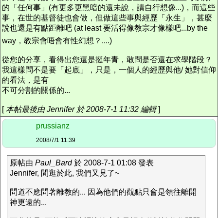
的「任何事」(有更多更黑暗的還未說，請自行想像...)，而這些
事，在世的基督徒也會做，但做這些事與經歷「永生」，甚麼
說也還是有點距離吧 (at least 要活得像教宗才像樣吧...by the
way，教宗會唔會有性幻想？....)
從您的分享，看得出您還是挺年青，敢問是否還在求學階段？
我這樣問不是要「起底」，只是，一個人的經歷與他/ 她對信仰
的看法，是有
不可分割的關係的...
[
本帖最後由 Jennifer 於 2008-7-1 11:32 編輯
]
prussianz
2008/7/1 11:39
原帖由
Paul_Bard
於 2008-7-1 01:08 發表
Jennifer, 閒逛於此, 我們又見了~
問道不應問著離教的... 因為他們的觀點只會是領往離開
神更遠的...