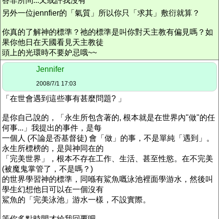
答非所問...又或許我沒有
另外一位jennfier的「氣質」所以你只「求其」敷衍就算？
你真的了解神的標準？祂的標準是叫你對天主教有偏見嗎？如
果你他日在天國看見天主教徒
頭上的光環時不要妒忌哦~~
Jennifer
2008/7/1 17:03
「在世會遇到這些事有甚麼問題? 」
是你自己說的，「永生所包含著的, 根本就是在世界內"做"的任
何事...」我提出的事件，是每
一個人 (不論是否基督徒) 會「做」的事，不是單純「遇到」。
永生所標榜的，是與神同在的
「完美世界」，根本不存在工作、生活、甚至性慾。在不完美
(被魔鬼掌管了，不是嗎？)
的世界學習神的標準，同喺有鯊魚嘅泳池裡面學游水，然後叫
學生幻想他日可以在一個沒有
鯊魚的「完美泳池」游水一樣，不設實際。
等你多點時間才給我回覆吧...