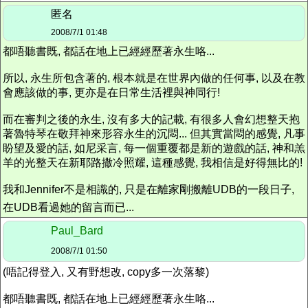
匿名
2008/7/1 01:48
都唔聽書既, 都話在地上已經經歷著永生咯...
所以, 永生所包含著的, 根本就是在世界內做的任何事, 以及在教
會應該做的事, 更亦是在日常生活裡與神同行!
而在審判之後的永生, 沒有多大的記載, 有很多人會幻想整天抱
著魯特琴在敬拜神來形容永生的沉悶... 但其實當悶的感覺, 凡事
盼望及愛的話, 如尼采言, 每一個重覆都是新的遊戲的話, 神和羔
羊的光整天在新耶路撒冷照耀, 這種感覺, 我相信是好得無比的!
我和Jennifer不是相識的, 只是在離家剛搬離UDB的一段日子,
在UDB看過她的留言而已...
Paul_Bard
2008/7/1 01:50
(唔記得登入, 又有野想改, copy多一次落黎)
都唔聽書既, 都話在地上已經經歷著永生咯...