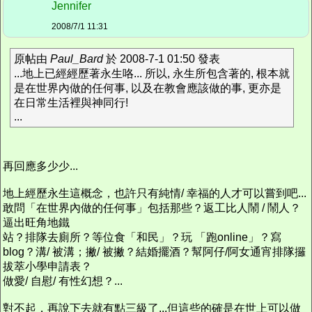
Jennifer
2008/7/1 11:31
原帖由
Paul_Bard
於 2008-7-1 01:50 發表
...地上已經經歷著永生咯... 所以, 永生所包含著的, 根本就
是在世界內做的任何事, 以及在教會應該做的事, 更亦是
在日常生活裡與神同行!
...
再回應多少少...
地上經歷永生這概念，也許只有純情/ 幸福的人才可以嘗到吧...
敢問「在世界內做的任何事」包括那些？返工比人鬧 / 鬧人？
逼出旺角地鐵
站？排隊去廁所？等位食「和民」？玩 「跑online」？寫
blog？溝/ 被溝；撇/ 被撇？結婚擺酒？幫阿仔/阿女通宵排隊攞
拔萃小學申請表？
做愛/ 自慰/ 有性幻想？...
對不起，再說下去就有點三級了...但這些的確是在世上可以做