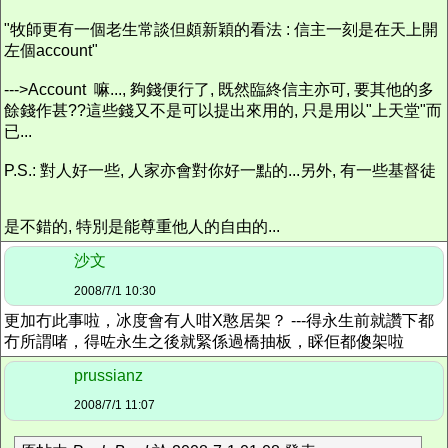
"牧師更有一個老生常談但頗新穎的看法 : 信主一刻是在天上開
左個account"
--->Account 嘛..., 夠錢便行了, 既然臨終信主亦可, 要其他的多
餘錢作甚??這些錢又不是可以提出來用的, 只是用以"上天堂"而
已...
P.S.: 對人好一些, 人家亦會對你好一點的...另外, 有一些基督徒
是不錯的, 特別是能尊重他人的自由的...
沙文
2008/7/1 10:30
更加冇此事啦，冰度會有人咁X憨居架？ ---得永生前就讚下都
冇所謂啫，得咗永生之後就緊係過橋抽板，睬佢都傻架啦
prussianz
2008/7/1 11:07