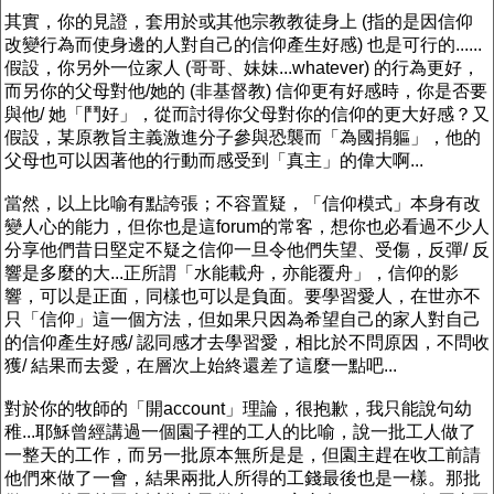
其實，你的見證，套用於或其他宗教教徒身上 (指的是因信仰
改變行為而使身邊的人對自己的信仰產生好感) 也是可行的......
假設，你另外一位家人 (哥哥、妹妹...whatever) 的行為更好，
而另你的父母對他/她的 (非基督教) 信仰更有好感時，你是否要
與他/ 她「鬥好」，從而討得你父母對你的信仰的更大好感？又
假設，某原教旨主義激進分子參與恐襲而「為國捐軀」，他的
父母也可以因著他的行動而感受到「真主」的偉大啊...
當然，以上比喻有點誇張；不容置疑，「信仰模式」本身有改
變人心的能力，但你也是這forum的常客，想你也必看過不少人
分享他們昔日堅定不疑之信仰一旦令他們失望、受傷，反彈/ 反
響是多麼的大...正所謂「水能載舟，亦能覆舟」，信仰的影
響，可以是正面，同樣也可以是負面。要學習愛人，在世亦不
只「信仰」這一個方法，但如果只因為希望自己的家人對自己
的信仰產生好感/ 認同感才去學習愛，相比於不問原因，不問收
獲/ 結果而去愛，在層次上始終還差了這麼一點吧...
對於你的牧師的「開account」理論，很抱歉，我只能說句幼
稚...耶穌曾經講過一個園子裡的工人的比喻，說一批工人做了
一整天的工作，而另一批原本無所是是，但園主趕在收工前請
他們來做了一會，結果兩批人所得的工錢最後也是一樣。那批