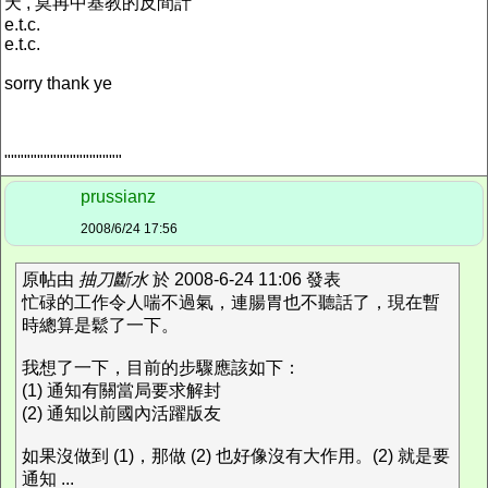
天 , 莫再中基教的反間計
e.t.c.
e.t.c.
sorry thank ye
""""""""""""""""""
prussianz
2008/6/24 17:56
原帖由
抽刀斷水
於 2008-6-24 11:06 發表
忙碌的工作令人喘不過氣，連腸胃也不聽話了，現在暫
時總算是鬆了一下。
我想了一下，目前的步驟應該如下：
(1) 通知有關當局要求解封
(2) 通知以前國內活躍版友
如果沒做到 (1)，那做 (2) 也好像沒有大作用。(2) 就是要
通知 ...