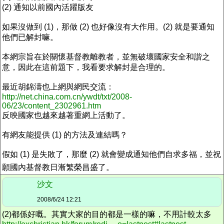
(2) 通知以前國內活躍版友
如果沒做到 (1)，那做 (2) 也好像沒有大作用。(2) 就是要通知
他們已解封嘛。
本網宗旨在於關懷基督教離教者，並無破壞國家安全和諧之
意，因此在這前題下，我看要求解封是合理的。
最近胡錦濤也上網與網民交流：
http://net.china.com.cn/ywdt/txt/2008-
06/23/content_2302961.htm
反映國家也越來越著重網上活動了。
有網友能提供 (1) 的方法及連結嗎？
假如 (1) 是失敗了，那麼 (2) 就會變成通知他們自求多福，並祝
願國內基督教日漸繁榮昌盛了。
沙文
2008/6/24 12:21
(2)都係好嘅。其實大家的目的都是一樣的嘛，不用計較太多