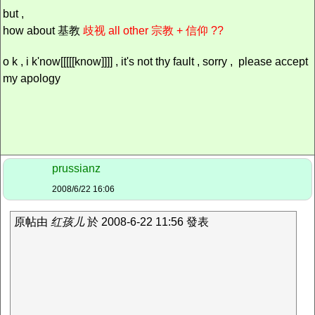
but ,
how about 基教
歧视 all other 宗教 +
信仰 ??
o k , i k'now[[[[[know]]]] , it's not thy fault , sorry , please accept
my apology
prussianz
2008/6/22 16:06
原帖由
红孩儿
於 2008-6-22 11:56 發表