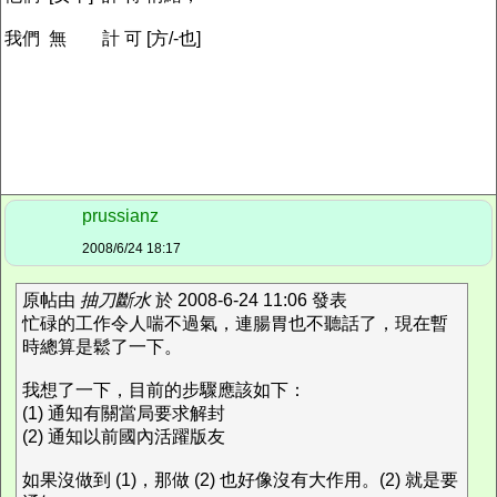
我們 無 計 可 [方/-也]
prussianz
2008/6/24 18:17
原帖由
抽刀斷水
於 2008-6-24 11:06 發表
忙碌的工作令人喘不過氣，連腸胃也不聽話了，現在暫
時總算是鬆了一下。
我想了一下，目前的步驟應該如下：
(1) 通知有關當局要求解封
(2) 通知以前國內活躍版友
如果沒做到 (1)，那做 (2) 也好像沒有大作用。(2) 就是要