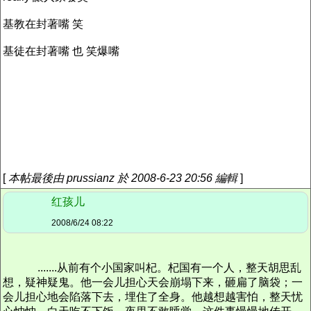
基教在封著嘴 笑
基徒在封著嘴 也 笑爆嘴
[
本帖最後由 prussianz 於 2008-6-23 20:56 編輯
]
红孩儿
2008/6/24 08:22
.......从前有个小国家叫杞。杞国有一个人，整天胡思乱
想，疑神疑鬼。他一会儿担心天会崩塌下来，砸扁了脑袋；一
会儿担心地会陷落下去，埋住了全身。他越想越害怕，整天忧