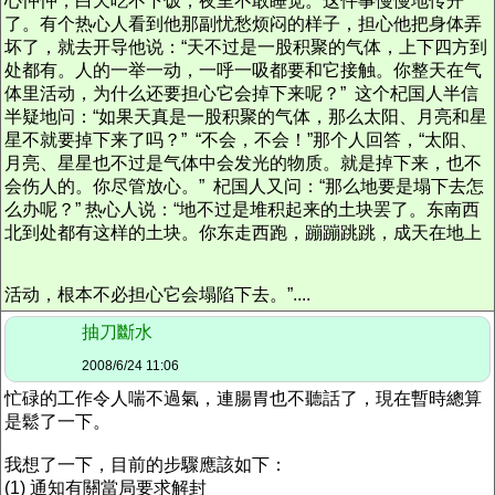
心忡忡，白天吃不下饭，夜里不敢睡觉。这件事慢慢地传开
了。有个热心人看到他那副忧愁烦闷的样子，担心他把身体弄
坏了，就去开导他说：“天不过是一股积聚的气体，上下四方到
处都有。人的一举一动，一呼一吸都要和它接触。你整天在气
体里活动，为什么还要担心它会掉下来呢？” 这个杞国人半信
半疑地问：“如果天真是一股积聚的气体，那么太阳、月亮和星
星不就要掉下来了吗？” “不会，不会！”那个人回答，“太阳、
月亮、星星也不过是气体中会发光的物质。就是掉下来，也不
会伤人的。你尽管放心。” 杞国人又问：“那么地要是塌下去怎
么办呢？” 热心人说：“地不过是堆积起来的土块罢了。东南西
北到处都有这样的土块。你东走西跑，蹦蹦跳跳，成天在地上
活动，根本不必担心它会塌陷下去。”....
抽刀斷水
2008/6/24 11:06
忙碌的工作令人喘不過氣，連腸胃也不聽話了，現在暫時總算
是鬆了一下。
我想了一下，目前的步驟應該如下：
(1) 通知有關當局要求解封