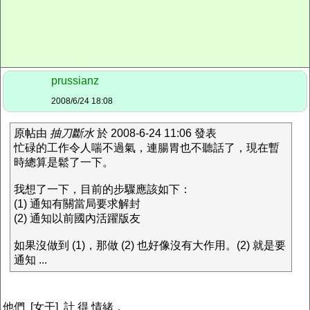
prussianz
2008/6/24 18:08
原帖由
抽刀斷水
於 2008-6-24 11:06 發表
忙碌的工作令人喘不過氣，連腸胃也不聽話了，現在暫
時總算是鬆了一下。
我想了一下，目前的步驟應該如下：
(1) 通知有關當局要求解封
(2) 通知以前國內活躍版友
如果沒做到 (1)，那做 (2) 也好像沒有大作用。(2) 就是要
通知 ...
他們 [女干] 計 得 情緒，