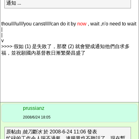
通知 ...
thou////u////you canst/////can do it by
now
, wait ,n'o need to wait
|
|
v
>>>> 假如 (1) 是失敗了，那麼 (2) 就會變成通知他們自求多
福，並祝願國內基督教日漸繁榮昌盛了
prussianz
2008/6/24 18:05
原帖由
抽刀斷水
於 2008-6-24 11:06 發表
忙碌的工作令人喘不過氣，連腸胃也不聽話了，現在暫