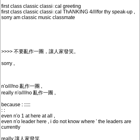
first class classic classi
c
cal greeting
first class classic classi
c
cal ThANKING 4////for thy speak-up ,
sorry am classic music classmate
>>>> 不要亂作一團，讓人家發笑。
sorry ,
n'o////no 亂作一團 ,
really n'o////no 亂作一團 ,
because : :::::
: :
even n'o 1 at here at all ,
even n'o leader here , i do not know where ' the leaders are
currently
really 讓人家發笑