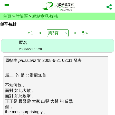
主頁
>
討論區
>
網站意見‧版務
似乎被封
« 1
<
>
5 »
匿名
2008/6/21 10:28
原帖由
prussianz
於 2008-6-21 02:31 發表
最..... 的 是 : : 群龍無首
不知何故，
面對 如此大敵，
面對 如此攻擊，
正正是 最緊需 大家 出聲 大聲 的 反擊，
但，
the most surprisingly ,