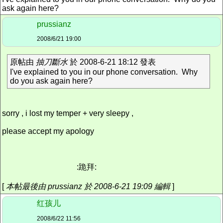
ask again here?
prussianz
2008/6/21 19:00
原帖由
抽刀斷水
於 2008-6-21 18:12 發表
I've explained to you in our phone conversation. Why
do you ask again here?
sorry , i lost my temper + very sleepy ,
please accept my apology
:跪拜:
[
本帖最後由 prussianz 於 2008-6-21 19:09 編輯
]
红孩儿
2008/6/22 11:56