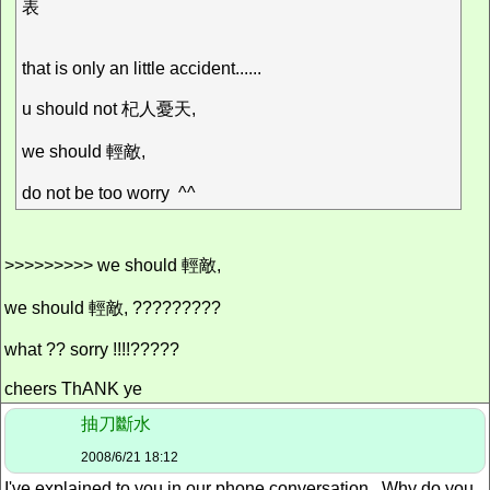
表
that is only an little accident......
u should not 杞人憂天,
we should 輕敵,
do not be too worry ^^
>>>>>>>>> we should 輕敵,
we should 輕敵, ?????????
what ?? sorry !!!!?????
cheers ThANK ye
抽刀斷水
2008/6/21 18:12
I've explained to you in our phone conversation. Why do you