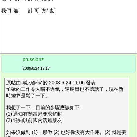
我們 無 計 可 [方/-也]
prussianz
2008/6/24 18:17
原帖由
抽刀斷水
於 2008-6-24 11:06 發表
忙碌的工作令人喘不過氣，連腸胃也不聽話了，現在暫
時總算是鬆了一下。
我想了一下，目前的步驟應該如下：
(1) 通知有關當局要求解封
(2) 通知以前國內活躍版友
如果沒做到 (1)，那做 (2) 也好像沒有大作用。(2) 就是要