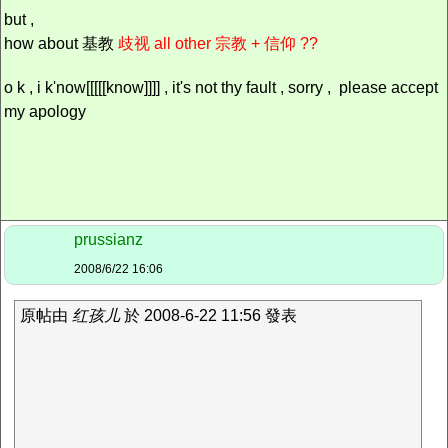
but ,
how about 基教
歧视 all other 宗教 +
信仰 ??
o k , i k'now[[[[[know]]]] , it's not thy fault , sorry , please accept
my apology
prussianz
2008/6/22 16:06
原帖由
红孩儿
於 2008-6-22 11:56 發表