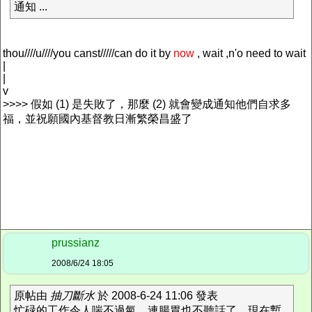
通知 ...
thou////u////you canst/////can do it by
now
, wait ,n'o need to wait
|
|
v
>>>> 假如 (1) 是失敗了，那麼 (2) 就會變成通知他們自求多
福，並祝願國內基督教日漸繁榮昌盛了
prussianz
2008/6/24 18:05
原帖由
抽刀斷水
於 2008-6-24 11:06 發表
忙碌的工作令人喘不過氣，連腸胃也不聽話了，現在暫