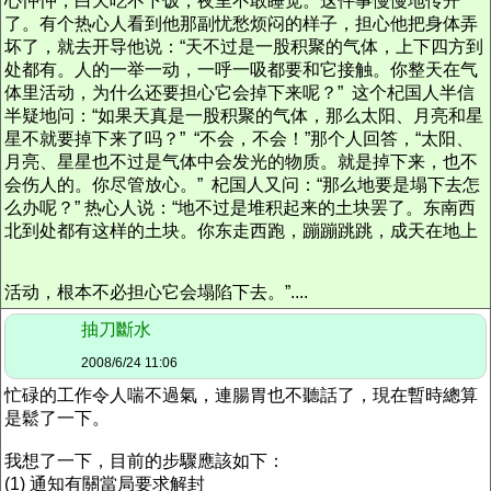
心忡忡，白天吃不下饭，夜里不敢睡觉。这件事慢慢地传开
了。有个热心人看到他那副忧愁烦闷的样子，担心他把身体弄
坏了，就去开导他说：“天不过是一股积聚的气体，上下四方到
处都有。人的一举一动，一呼一吸都要和它接触。你整天在气
体里活动，为什么还要担心它会掉下来呢？” 这个杞国人半信
半疑地问：“如果天真是一股积聚的气体，那么太阳、月亮和星
星不就要掉下来了吗？” “不会，不会！”那个人回答，“太阳、
月亮、星星也不过是气体中会发光的物质。就是掉下来，也不
会伤人的。你尽管放心。” 杞国人又问：“那么地要是塌下去怎
么办呢？” 热心人说：“地不过是堆积起来的土块罢了。东南西
北到处都有这样的土块。你东走西跑，蹦蹦跳跳，成天在地上
活动，根本不必担心它会塌陷下去。”....
抽刀斷水
2008/6/24 11:06
忙碌的工作令人喘不過氣，連腸胃也不聽話了，現在暫時總算
是鬆了一下。
我想了一下，目前的步驟應該如下：
(1) 通知有關當局要求解封