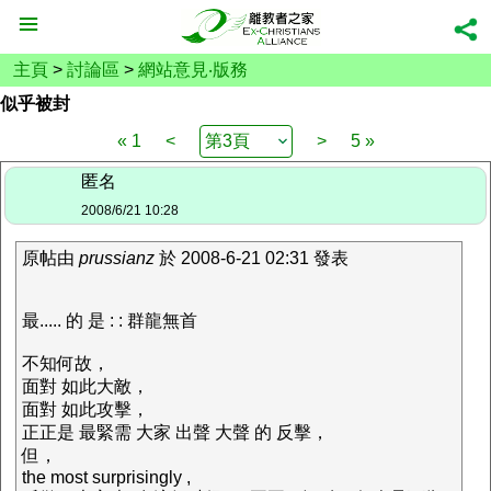
主頁
>
討論區
>
網站意見‧版務
似乎被封
« 1
<
>
5 »
匿名
2008/6/21 10:28
原帖由
prussianz
於 2008-6-21 02:31 發表
最..... 的 是 : : 群龍無首
不知何故，
面對 如此大敵，
面對 如此攻擊，
正正是 最緊需 大家 出聲 大聲 的 反擊，
但，
the most surprisingly ,