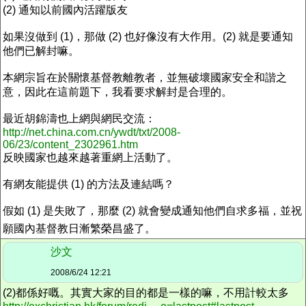
(2) 通知以前國內活躍版友
如果沒做到 (1)，那做 (2) 也好像沒有大作用。(2) 就是要通知
他們已解封嘛。
本網宗旨在於關懷基督教離教者，並無破壞國家安全和諧之
意，因此在這前題下，我看要求解封是合理的。
最近胡錦濤也上網與網民交流：
http://net.china.com.cn/ywdt/txt/2008-
06/23/content_2302961.htm
反映國家也越來越著重網上活動了。
有網友能提供 (1) 的方法及連結嗎？
假如 (1) 是失敗了，那麼 (2) 就會變成通知他們自求多福，並祝
願國內基督教日漸繁榮昌盛了。
沙文
2008/6/24 12:21
(2)都係好嘅。其實大家的目的都是一樣的嘛，不用計較太多