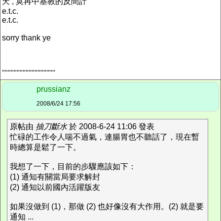
天 , 莫再中基教的反間計
e.t.c.
e.t.c.
sorry thank ye
""""""""""""""""""
prussianz
2008/6/24 17:56
原帖由
抽刀斷水
於 2008-6-24 11:06 發表
忙碌的工作令人喘不過氣，連腸胃也不聽話了，現在暫
時總算是鬆了一下。
我想了一下，目前的步驟應該如下：
(1) 通知有關當局要求解封
(2) 通知以前國內活躍版友
如果沒做到 (1)，那做 (2) 也好像沒有大作用。(2) 就是要
通知 ...