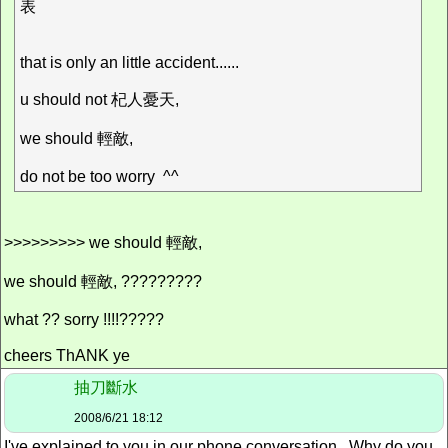
表
that is only an little accident......
u should not 杞人憂天,
we should 輕敵,
do not be too worry ^^
>>>>>>>>> we should 輕敵,
we should 輕敵, ?????????
what ?? sorry !!!!?????
cheers ThANK ye
抽刀斷水
2008/6/21 18:12
I've explained to you in our phone conversation. Why do you