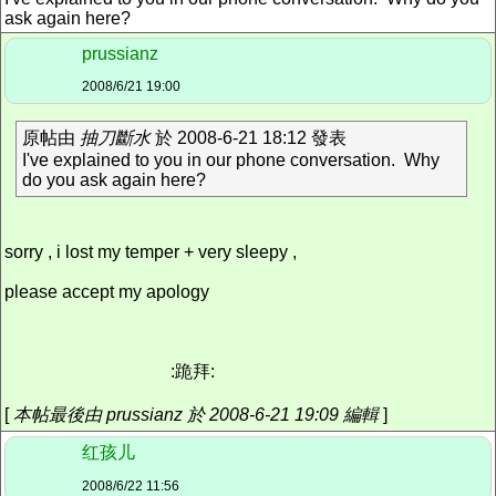
ask again here?
prussianz
2008/6/21 19:00
原帖由
抽刀斷水
於 2008-6-21 18:12 發表
I've explained to you in our phone conversation. Why
do you ask again here?
sorry , i lost my temper + very sleepy ,
please accept my apology
:跪拜:
[
本帖最後由 prussianz 於 2008-6-21 19:09 編輯
]
红孩儿
2008/6/22 11:56