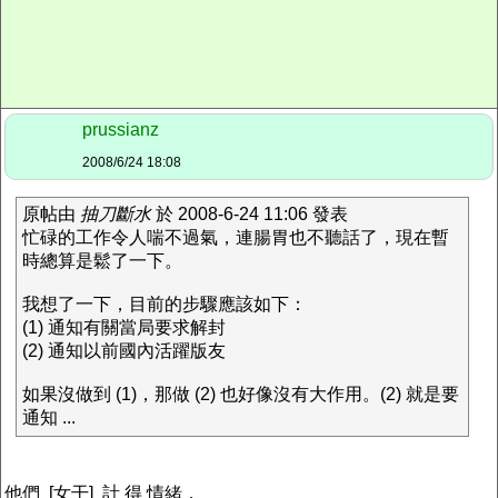
prussianz
2008/6/24 18:08
原帖由
抽刀斷水
於 2008-6-24 11:06 發表
忙碌的工作令人喘不過氣，連腸胃也不聽話了，現在暫
時總算是鬆了一下。
我想了一下，目前的步驟應該如下：
(1) 通知有關當局要求解封
(2) 通知以前國內活躍版友
如果沒做到 (1)，那做 (2) 也好像沒有大作用。(2) 就是要
通知 ...
他們 [女干] 計 得 情緒，