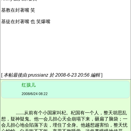
基教在封著嘴 笑
基徒在封著嘴 也 笑爆嘴
[
本帖最後由 prussianz 於 2008-6-23 20:56 編輯
]
红孩儿
2008/6/24 08:22
.......从前有个小国家叫杞。杞国有一个人，整天胡思乱
想，疑神疑鬼。他一会儿担心天会崩塌下来，砸扁了脑袋；一
会儿担心地会陷落下去，埋住了全身。他越想越害怕，整天忧