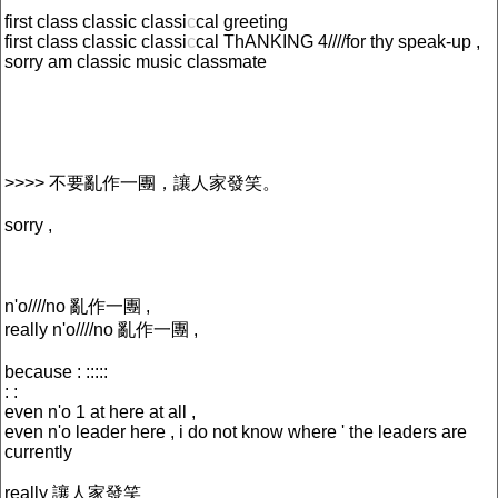
first class classic classi
c
cal greeting
first class classic classi
c
cal ThANKING 4////for thy speak-up ,
sorry am classic music classmate
>>>> 不要亂作一團，讓人家發笑。
sorry ,
n'o////no 亂作一團 ,
really n'o////no 亂作一團 ,
because : :::::
: :
even n'o 1 at here at all ,
even n'o leader here , i do not know where ' the leaders are
currently
really 讓人家發笑