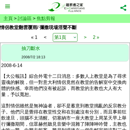
主頁
>
討論區
>
焦點剪報
情侶教堂翻雲覆雨/ 彌撒現場淫聲不斷
« 1
<
>
2 »
抽刀斷水
2008/7/2 18:13
2008-6-14
【大公報訊】綜合外電十二日消息：多數人上教堂是為了尋求
靈魂的解脫，但一對意大利情侶竟然在教堂的告解室中交換肉
體的快感。幸而他們沒有被起訴，而教堂的主教也大人有大
量，予以寬恕。
這對情侶雖然是無神論者，卻不是蓄意到教堂搗亂的反宗教分
子。他們只是覺得在教堂性交和在別處沒有分別，而且事前狂
飲達旦，頭腦不太清醒。切塞納市一座大教堂上周某天早上舉
行彌撒期間，信眾赫然聽見音樂中混雜了陣陣呻吟聲，主教也