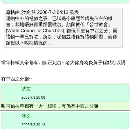
原帖由
沙文
於 2008-7-3 04:12 發表
呢啲中外的禮儀之爭，已試過令康熙爺錯失信主的機
會，我地唔好再重蹈覆轍啦。顛鼠教係「普世教會」
(World Council of Churches), 禮儀不應有中西之分。而
禮物一早已拆咗，所以，呢個並唔係拆禮物問題，而係
類似以下呢種情况的 ...
當年軒轅黃帝都有四個正妃啦~ 老大你身為炎黃子孫點可以講
冇中西之分架~
沙文
2008/7/3 20:08
咁阿伯拉罕都有一大一細啦，真係冇中西之分嘛
沙文
2008/7/3 20:12