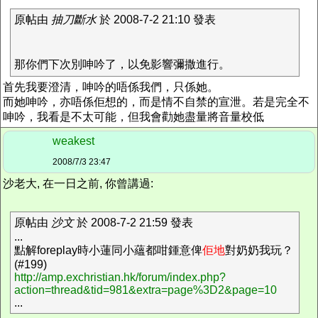
原帖由
抽刀斷水
於 2008-7-2 21:10 發表
那你們下次別呻吟了，以免影響彌撒進行。
首先我要澄清，呻吟的唔係我們，只係她。
而她呻吟，亦唔係佢想的，而是情不自禁的宣泄。若是完全不
呻吟，我看是不太可能，但我會勸她盡量將音量校低
weakest
2008/7/3 23:47
沙老大, 在一日之前, 你曾講過:
原帖由
沙文
於 2008-7-2 21:59 發表
...
點解foreplay時小蓮同小蘊都咁鍾意俾
佢地
對奶奶我玩？
(#199)
http://amp.exchristian.hk/forum/index.php?
action=thread&tid=981&extra=page%3D2&page=10
...