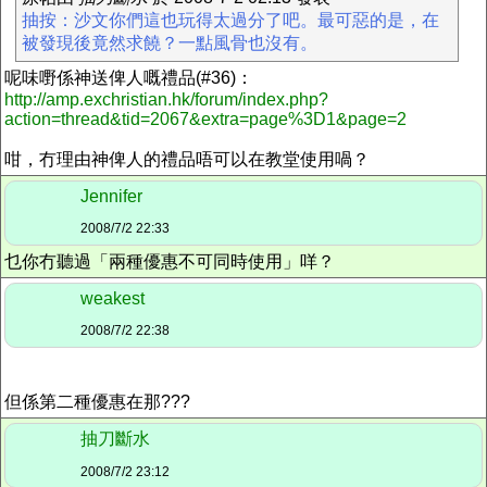
抽按：沙文你們這也玩得太過分了吧。最可惡的是，在
被發現後竟然求饒？一點風骨也沒有。
呢味嘢係神送俾人嘅禮品(#36)：
http://amp.exchristian.hk/forum/index.php?
action=thread&tid=2067&extra=page%3D1&page=2
咁，冇理由神俾人的禮品唔可以在教堂使用喎？
Jennifer
2008/7/2 22:33
乜你冇聽過「兩種優惠不可同時使用」咩？
weakest
2008/7/2 22:38
但係第二種優惠在那???
抽刀斷水
2008/7/2 23:12