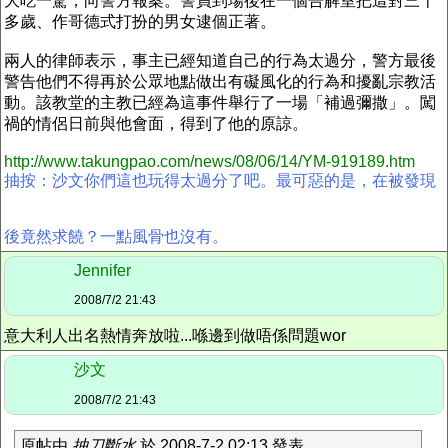
大吃一驚，向警方報案。警員到場後在一個告解室把這對三十
多歲、作哥德式打扮的男女逮個正著。
兩人的律師表示，事主已經知道自己的行為太過分，警方最後
警告他們不得再於公眾地點做出有礙風化的行為和擾亂宗教活
動。該教堂的主教已經為這事件舉行了一場「補過彌撒」。闖
禍的情侶日前與他會面，得到了他的原諒。
http://www.takungpao.com/news/08/06/14/YM-919189.htm
抽按：沙文你們這也玩得太過分了吧。最可惡的是，在被發現
後竟然求饒？一點風骨也沒有。
Jennifer
2008/7/2 21:43
意大利人出名熱情奔放啦...喺邊到做唔係問題wor
沙文
2008/7/2 21:43
原帖由
抽刀斷水
於 2008-7-2 02:13 發表