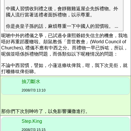
中國人習慣收到禮之後，會靜雞雞返屋企先拆禮物。外
國人流行當著送禮者面拆禮物，以示尊重。
你是炎皇子孫的話，麻煩尊重一下中國人的習慣啦。 ...
呢啲中外的禮儀之爭，已試過令康熙爺錯失信主的機會，我地
唔好再重蹈覆轍啦。顛鼠教係「普世教會」(World Council of
Churches), 禮儀不應有中西之分。而禮物一早已拆咗，所以，
呢個並唔係拆禮物問題，而係類似以下呢種情况的問題：
不論中西習慣，譬如，小蓮送條呔俾我，咁，我下次見佢，就
打嗰條呔俾佢睇。
抽刀斷水
2008/7/3 13:10
那你們下次別呻吟了，以免影響彌撒進行。
Step.King
2008/7/3 15:15