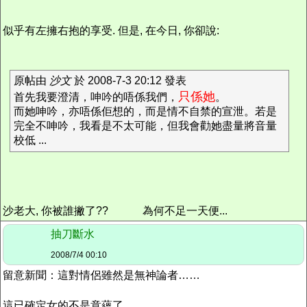
似乎有左擁右抱的享受. 但是, 在今日, 你卻說:
原帖由
沙文
於 2008-7-3 20:12 發表
只係她
首先我要澄清，呻吟的唔係我們，
。
而她呻吟，亦唔係佢想的，而是情不自禁的宣泄。若是
完全不呻吟，我看是不太可能，但我會勸她盡量將音量
校低 ...
沙老大, 你被誰撇了??
為何不足一天便...
抽刀斷水
2008/7/4 00:10
留意新聞：這對情侶雖然是無神論者……
這已確定女的不是意蘊了。