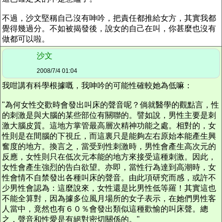
不過，沙文堅稱自己沒有呻吟，把責任都推給女方，其實我都
覺得幾過分。不如被揭發後，說女的自己在叫，你甚麼也沒有
做都可以啦。
沙文
2008/7/4 01:04
我咁講有科學根據嘅，我呻吟的可能性確較她為低嘛：
"為何女性交歡時會發出叫床的聲音呢？倘就醫學的觀點言，性
的刺激是與大腦的某些部位有關聯的。譬如說，男性主要是刺
激大腦皮質。這地方掌管最高層次精神功能之處。相對的，女
性則是在間腦的下視丘，而這裏只是能夠左右原始本能產生興
奮度的地方。換言之，當受到性刺激時，男性會產生高次元的
反應，女性則只在低次元本能的地方來接受這種刺激。因此，
女性會產生強烈的告白欲望。亦即，當性行為達到高潮時，女
性會情不自禁發出各種叫床的聲音。由此項研究而感，或許不
少男性會認為：這麼說來，女性還是比男性低等羅！其實這也
不能全算對，因為據多位風月場所的女子表示，在她們男性客
人當中，竟然也有６０％會發出類似這種歡愉的叫床聲。總
之，聲音和性愛是有絕對密切關係的。"