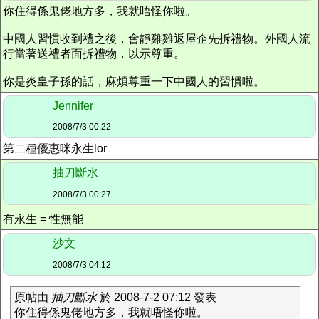
你住得係鬼佬地方多，我就唔怪你啦。
中國人習慣收到禮之後，會靜雞雞返屋企先拆禮物。外國人流
行當著送禮者面拆禮物，以示尊重。
你是炎皇子孫的話，麻煩尊重一下中國人的習慣啦。
Jennifer
2008/7/3 00:22
第二種優惠咪永生lor
抽刀斷水
2008/7/3 00:27
有永生 = 性無能
沙文
2008/7/3 04:12
原帖由
抽刀斷水
於 2008-7-2 07:12 發表
你住得係鬼佬地方多，我就唔怪你啦。