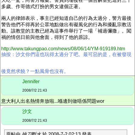
大吃一驚，向警方報案。警員到場後在一個告解室把這對三十
多歲、作哥德式打扮的男女逮個正著。
兩人的律師表示，事主已經知道自己的行為太過分，警方最後
警告他們不得再於公眾地點做出有礙風化的行為和擾亂宗教活
動。該教堂的主教已經為這事件舉行了一場「補過彌撒」。闖
禍的情侶日前與他會面，得到了他的原諒。
http://www.takungpao.com/news/08/06/14/YM-919189.htm
抽按：沙文你們這也玩得太過分了吧。最可惡的是，在被發現
後竟然求饒？一點風骨也沒有。
Jennifer
2008/7/2 21:43
意大利人出名熱情奔放啦...喺邊到做唔係問題wor
沙文
2008/7/2 21:43
原帖由
抽刀斷水
於 2008-7-2 02:13 發表