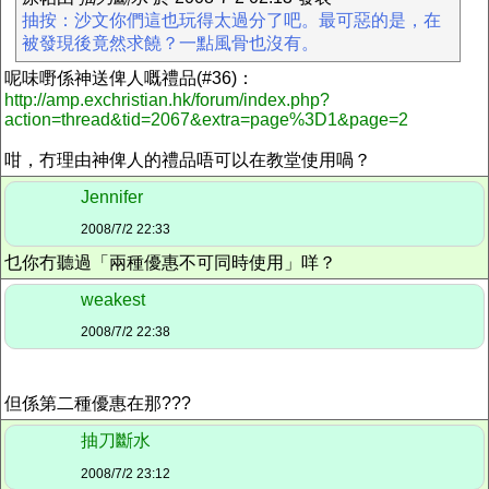
抽按：沙文你們這也玩得太過分了吧。最可惡的是，在
被發現後竟然求饒？一點風骨也沒有。
呢味嘢係神送俾人嘅禮品(#36)：
http://amp.exchristian.hk/forum/index.php?
action=thread&tid=2067&extra=page%3D1&page=2
咁，冇理由神俾人的禮品唔可以在教堂使用喎？
Jennifer
2008/7/2 22:33
乜你冇聽過「兩種優惠不可同時使用」咩？
weakest
2008/7/2 22:38
但係第二種優惠在那???
抽刀斷水
2008/7/2 23:12