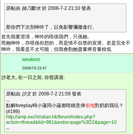
原帖由
抽刀斷水
於 2008-7-2 21:10 發表
那你們下次別呻吟了，以免影響彌撒進行。
首先我要澄清，呻吟的唔係我們，只係她。
而她呻吟，亦唔係佢想的，而是情不自禁的宣泄。若是完全不
呻吟，我看是不太可能，但我會勸她盡量將音量校低
weakest
2008/7/3 23:47
沙老大, 在一日之前, 你曾講過:
原帖由
沙文
於 2008-7-2 21:59 發表
...
點解foreplay時小蓮同小蘊都咁鍾意俾
佢地
對奶奶我玩？
(#199)
http://amp.exchristian.hk/forum/index.php?
action=thread&tid=981&extra=page%3D2&page=10
...