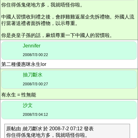
你住得係鬼佬地方多，我就唔怪你啦。
中國人習慣收到禮之後，會靜雞雞返屋企先拆禮物。外國人流
行當著送禮者面拆禮物，以示尊重。
你是炎皇子孫的話，麻煩尊重一下中國人的習慣啦。
Jennifer
2008/7/3 00:22
第二種優惠咪永生lor
抽刀斷水
2008/7/3 00:27
有永生 = 性無能
沙文
2008/7/3 04:12
原帖由
抽刀斷水
於 2008-7-2 07:12 發表
你住得係鬼佬地方多，我就唔怪你啦。