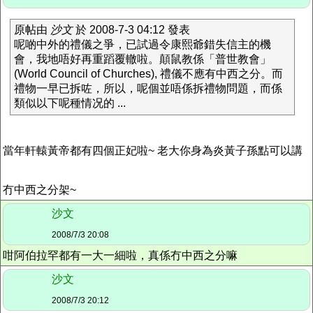
原帖由
沙文
於 2008-7-3 04:12 發表
呢啲中外的禮儀之爭，已試過令康熙爺錯失信主的機
會，我地唔好再重蹈覆轍啦。顛鼠教係「普世教會」
(World Council of Churches), 禮儀不應有中西之分。而
禮物一早已拆咗，所以，呢個並唔係拆禮物問題，而係
類似以下呢種情况的 ...
當年軒轅黃帝都有四個正妃啦~ 老大你身為炎黃子孫點可以講
冇中西之分架~
沙文
2008/7/3 20:08
咁阿伯拉罕都有一大一細啦，真係冇中西之分嘛
沙文
2008/7/3 20:12