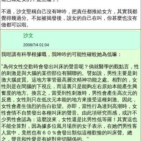
不過，沙文堅稱自己沒有呻吟，把責任都推給女方，其實我都
覺得幾過分。不如被揭發後，說女的自己在叫，你甚麼也沒有
做都可以啦。
沙文
2008/7/4 01:04
我咁講有科學根據嘅，我呻吟的可能性確較她為低嘛：
"為何女性交歡時會發出叫床的聲音呢？倘就醫學的觀點言，性
的刺激是與大腦的某些部位有關聯的。譬如說，男性主要是刺
激大腦皮質。這地方掌管最高層次精神功能之處。相對的，女
性則是在間腦的下視丘，而這裏只是能夠左右原始本能產生興
奮度的地方。換言之，當受到性刺激時，男性會產生高次元的
反應，女性則只在低次元本能的地方來接受這種刺激。因此，
女性會產生強烈的告白欲望。亦即，當性行為達到高潮時，女
性會情不自禁發出各種叫床的聲音。由此項研究而感，或許不
少男性會認為：這麼說來，女性還是比男性低等羅！其實這也
不能全算對，因為據多位風月場所的女子表示，在她們男性客
人當中，竟然也有６０％會發出類似這種歡愉的叫床聲。總
之，聲音和性愛是有絕對密切關係的。"