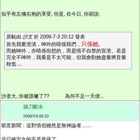
似乎有左擁右抱的享受. 但是, 在今日, 你卻說:
原帖由
沙文
於 2008-7-3 20:12 發表
只係她
首先我要澄清，呻吟的唔係我們，
。
而她呻吟，亦唔係佢想的，而是情不自禁的宣泄。若是
完全不呻吟，我看是不太可能，但我會勸她盡量將音量
校低 ...
沙老大, 你被誰撇了??
為何不足一天便...
抽刀斷水
2008/7/4 00:10
留意新聞：這對情侶雖然是無神論者……
這已確定女的不是意蘊了。