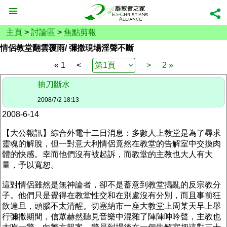
主頁
>
討論區
>
焦點剪報
情侶教堂翻雲覆雨/ 彌撒現場淫聲不斷
« 1
<
>
2 »
抽刀斷水
2008/7/2 18:13
2008-6-14
【大公報訊】綜合外電十二日消息：多數人上教堂是為了尋求
靈魂的解脫，但一對意大利情侶竟然在教堂的告解室中交換肉
體的快感。幸而他們沒有被起訴，而教堂的主教也大人有大
量，予以寬恕。
這對情侶雖然是無神論者，卻不是蓄意到教堂搗亂的反宗教分
子。他們只是覺得在教堂性交和在別處沒有分別，而且事前狂
飲達旦，頭腦不太清醒。切塞納市一座大教堂上周某天早上舉
行彌撒期間，信眾赫然聽見音樂中混雜了陣陣呻吟聲，主教也