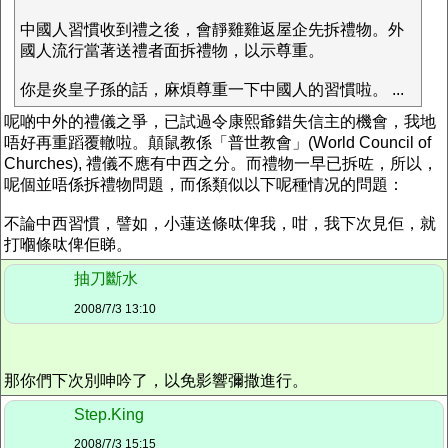
中國人習慣收到禮之後，會靜雞雞返屋企先拆禮物。外
國人流行當著送禮者面拆禮物，以示尊重。
你是炎皇子孫的話，麻煩尊重一下中國人的習慣啦。 ...
呢啲中外的禮儀之爭，已試過令康熙爺錯失信主的機會，我地
唔好再重蹈覆轍啦。顛鼠教係「普世教會」(World Council of
Churches), 禮儀不應有中西之分。而禮物一早已拆咗，所以，
呢個並唔係拆禮物問題，而係類似以下呢種情况的問題：
不論中西習慣，譬如，小蓮送條呔俾我，咁，我下次見佢，就
打嗰條呔俾佢睇。
抽刀斷水
2008/7/3 13:10
那你們下次別呻吟了，以免影響彌撒進行。
Step.King
2008/7/3 15:15