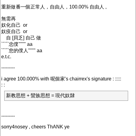
重新做番一個正常人，自由人，100.00% 自由人 ,
無需再
奴化自己 or
奴疫自己 or
自 [貝乏] 自己 做
`````忠僕"""" aa
`````您的僕人"""" aa
e.t.c.
---------
i agree 100.000% with 呢個家's chairrex's signature : :::::
: :
新教思想 + 蠻族思想 = 現代奴隸
---------
sorry4nosey , cheers ThANK ye