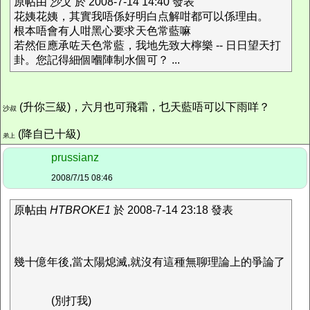
原帖由
沙文
於 2008-7-14 14:40 發表
花姨花姨，其實我唔係好明白点解咁都可以係理由。
根本唔會有人咁黑心要求天色常藍嘛
若然佢應承咗天色常藍，我地先致大檸樂 -- 日日望天打
卦。您記得細個嗰陣制水個可？ ...
(升你三級)，六月也可飛霜，乜天藍唔可以下雨咩？
沙叔
(降自已十級)
弟上
prussianz
2008/7/15 08:46
原帖由
HTBROKE1
於 2008-7-14 23:18 發表
幾十億年後,當太陽熄滅,就沒有這種無聊理論上的爭論了
(別打我)