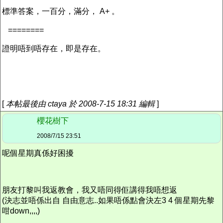
標準答案，一百分，滿分， A+ 。
========
證明唔到唔存在，即是存在。
[
本帖最後由 ctaya 於 2008-7-15 18:31 編輯
]
櫻花樹下
2008/7/15 23:51
呢個星期真係好困擾
朋友打黎叫我返教會，我又唔同得佢講得我唔想返
(決志並唔係出自 自由意志..如果唔係點會決左3 4 個星期先黎
咁down,,,,)