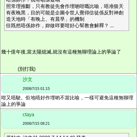
照常理推斷，只有教徒先會作埋啲咁嘅比喻，唔准個天
有夜晚黑，目的可能是企圖令世人覺得信徒係反對神創
造天地時「有晚上、有晨早」的機制
但既然唔係妳作，妳做咩要咁好心幫教會解釋？ ...
幾十億年後,當太陽熄滅,就沒有這種無聊理論上的爭論了
(別打我)
沙文
2008/7/15 01:15
咁又唔駛。佢地唔好作埋喲不當比喻，一樣可避免這種無聊理
論上的爭論
ctaya
2008/7/15 08:21