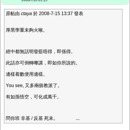
2008/7/16 01:15
原帖由
ctaya
於 2008-7-15 13:37 發表
厚黑學重未夠火喉。
經中都無話明發藍唔得，即係得。
此話亦可倒轉嚟講，即如你所說的。
邊樣着數便用邊樣。
You see, 又多兩個教派了。
有如孫悟空，可化成萬千。
問你班 非基 / 反基 死未。
...