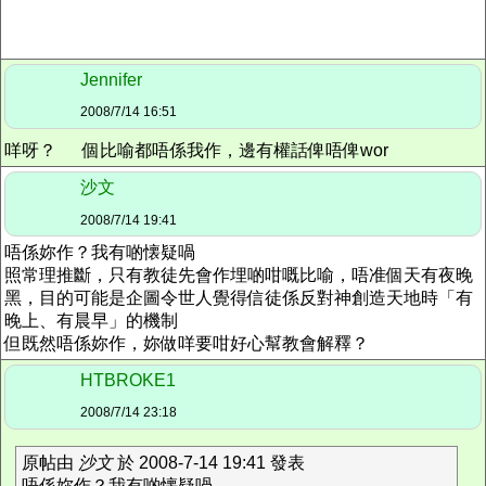
Jennifer
2008/7/14 16:51
咩呀？
個比喻都唔係我作，邊有權話俾唔俾wor
沙文
2008/7/14 19:41
唔係妳作？我有啲懐疑喎
照常理推斷，只有教徒先會作埋啲咁嘅比喻，唔准個天有夜晚
黑，目的可能是企圖令世人覺得信徒係反對神創造天地時「有
晚上、有晨早」的機制
但既然唔係妳作，妳做咩要咁好心幫教會解釋？
HTBROKE1
2008/7/14 23:18
原帖由
沙文
於 2008-7-14 19:41 發表
唔係妳作？我有啲懐疑喎