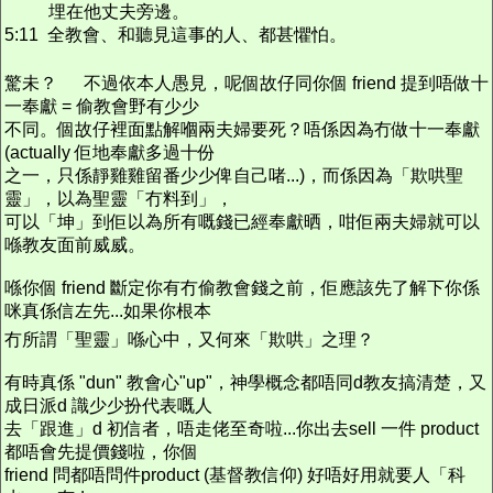
埋在他丈夫旁邊。
5:11 全教會、和聽見這事的人、都甚懼怕。
驚未？
不過依本人愚見，呢個故仔同你個 friend 提到唔做十
一奉獻 = 偷教會野有少少
不同。個故仔裡面點解嗰兩夫婦要死？唔係因為冇做十一奉獻
(actually 佢地奉獻多過十份
之一，只係靜雞雞留番少少俾自己啫...)，而係因為「欺哄聖
靈」，以為聖靈「冇料到」，
可以「坤」到佢以為所有嘅錢已經奉獻晒，咁佢兩夫婦就可以
喺教友面前威威。
喺你個 friend 斷定你有冇偷教會錢之前，佢應該先了解下你係
咪真係信左先...如果你根本
冇所謂「聖靈」喺心中，又何來「欺哄」之理？
有時真係 "dun" 教會心"up"，神學概念都唔同d教友搞清楚，又
成日派d 識少少扮代表嘅人
去「跟進」d 初信者，唔走佬至奇啦...你出去sell 一件 product
都唔會先提價錢啦，你個
friend 問都唔問件product (基督教信仰) 好唔好用就要人「科