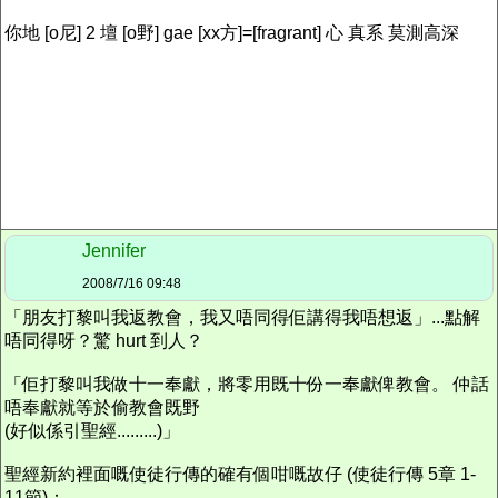
你地 [o尼] 2 壇 [o野] gae [xx方]=[fragrant] 心 真系 莫測高深
Jennifer
2008/7/16 09:48
「朋友打黎叫我返教會，我又唔同得佢講得我唔想返」...點解
唔同得呀？驚 hurt 到人？
「佢打黎叫我做十一奉獻，將零用既十份一奉獻俾教會。 仲話
唔奉獻就等於偷教會既野
(好似係引聖經.........)」
聖經新約裡面嘅使徒行傳的確有個咁嘅故仔 (使徒行傳 5章 1-
11節)：