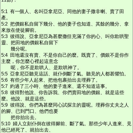
5:1 有一個人、名叫亞拿尼亞、同他的妻子撒非喇、賣了田
產。
5:2 把價銀私自留下幾分、他的妻子也知道、其餘的幾分、拿
來放在使徒腳前。
5:3 彼得說、亞拿尼亞為甚麼撒但充滿了你的心、叫你欺哄聖
靈、把田地的價銀私自留下
幾分呢。
5:4 田地還沒有賣、不是你自己的麼。既賣了、價銀不是你作
主麼，你怎麼心裡起這意念
呢，你不是欺哄人、是欺哄神了。
5:5 亞拿尼亞聽見這話、就仆倒斷了氣。聽見的人都甚懼怕。
5:6 有些少年人起來、把他包裹抬出去埋葬了。
5:7 約過了三小時、他的妻子進來、還不知道這事。
5:8 彼得對他說、你告訴我、你們賣田地的價銀、就是這些
麼。他說、就是這些。
5:9 彼得說、你們為甚麼同心試探主的靈呢。埋葬你丈夫之人
的腳、已到門口、他們也要
把你抬出去。
5:10 婦人立刻仆倒在彼得腳前、斷了氣。那些少年人進來、見
他已經死了、就抬出去、