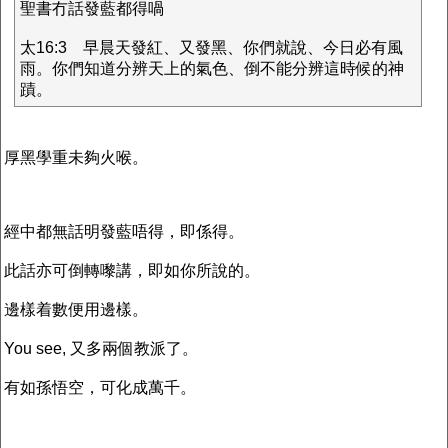
聖書冇話發藍都得喎
太16:3 早晨天發紅、又發黑、你們就說、今日必有風
雨。你們知道分辨天上的氣色、倒不能分辨這時候的神
蹟。
厚黑學重未夠火喉。
經中都無話明發藍唔得，即係得。
此話亦可倒轉嚟講，即如你所說的。
邊樣着數便用邊樣。
You see, 又多兩個教派了。
有如孫悟空，可化成萬千。