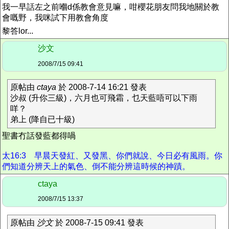
我一早話左之前嗰d係教會意見嘛，咁櫻花朋友問我地關於教
會嘅野，我咪試下用教會角度
黎答lor...
沙文
2008/7/15 09:41
原帖由
ctaya
於 2008-7-14 16:21 發表
沙叔 (升你三級)，六月也可飛霜，乜天藍唔可以下雨
咩？
弟上 (降自已十級)
聖書冇話發藍都得喎
太16:3 早晨天發紅、又發黑、你們就說、今日必有風雨。你
們知道分辨天上的氣色、倒不能分辨這時候的神蹟。
ctaya
2008/7/15 13:37
原帖由
沙文
於 2008-7-15 09:41 發表