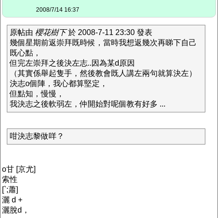
2008/7/14 16:37
原帖由
櫻花樹下
於 2008-7-11 23:30 發表
幾個星期前返崇拜既時候，當時我想返幾次再睇下自己
既心點，
但完左崇拜之後決左志..因為某d原因
（其實係舉起隻手，然後教會既人講左兩句就算決左）
決志o個陣，我心都算堅定，
但點知，慢慢，
我決志之後軟弱左，仲開始對呢個教有好多 ...
咁決志黎做咩？
o甘 [京尤]
索性
[`;蕭]
灑 d +
灑脫d，