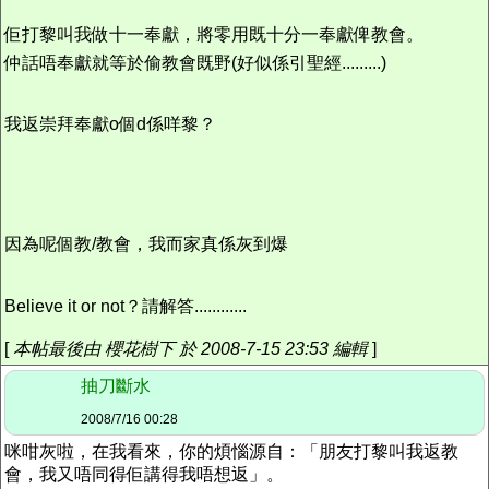
佢打黎叫我做十一奉獻，將零用既十分一奉獻俾教會。
仲話唔奉獻就等於偷教會既野(好似係引聖經.........)
我返崇拜奉獻o個d係咩黎？
因為呢個教/教會，我而家真係灰到爆
Believe it or not？請解答............
[
本帖最後由 櫻花樹下 於 2008-7-15 23:53 編輯
]
抽刀斷水
2008/7/16 00:28
咪咁灰啦，在我看來，你的煩惱源自：「朋友打黎叫我返教
會，我又唔同得佢講得我唔想返」。