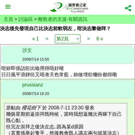
主頁
>
討論區
>
離教者的支援‧有關資訊
決志後先發現自己比決志前軟弱左，咁決志黎做咩？
« 1
<
>
6 »
沙文
2008/7/14 15:50
咁妳即係話佢比喻用得唔好啫
日日風平浪靜但又唔准天色常藍，妳做埋佢嗰份都得嘞
prussianz
2008/7/14 16:20
原帖由
櫻花樹下
於 2008-7-11 23:30 發表
幾個星期前返崇拜既時候，當時我想返幾次再睇下自己
既心點，
但完左崇拜之後決左志..因為某d原因
（其實係舉起隻手，然後教會既人講左兩句就算決左）