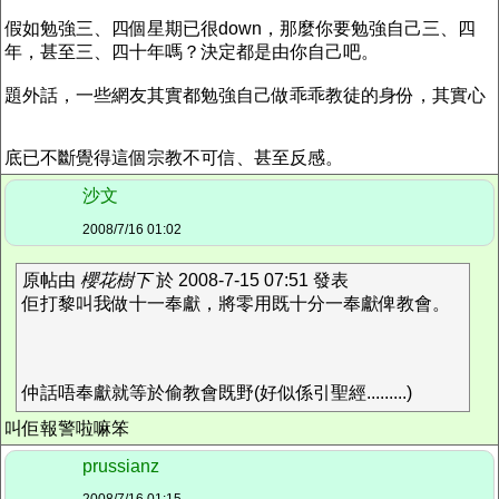
假如勉強三、四個星期已很down，那麼你要勉強自己三、四
年，甚至三、四十年嗎？決定都是由你自己吧。
題外話，一些網友其實都勉強自己做乖乖教徒的身份，其實心
底已不斷覺得這個宗教不可信、甚至反感。
沙文
2008/7/16 01:02
原帖由
櫻花樹下
於 2008-7-15 07:51 發表
佢打黎叫我做十一奉獻，將零用既十分一奉獻俾教會。
仲話唔奉獻就等於偷教會既野(好似係引聖經.........)
叫佢報警啦嘛笨
prussianz