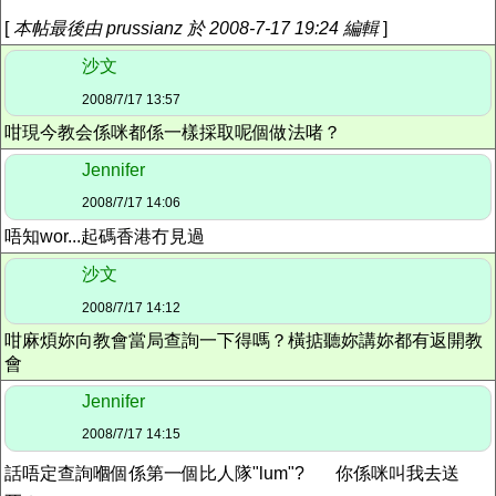
[
本帖最後由 prussianz 於 2008-7-17 19:24 編輯
]
沙文
2008/7/17 13:57
咁現今教会係咪都係一樣採取呢個做法啫？
Jennifer
2008/7/17 14:06
唔知wor...起碼香港冇見過
沙文
2008/7/17 14:12
咁麻煩妳向教會當局查詢一下得嗎？橫掂聽妳講妳都有返開教
會
Jennifer
2008/7/17 14:15
話唔定查詢嗰個係第一個比人隊"lum"?
你係咪叫我去送