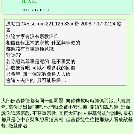
山人乙
2008/7/17 10:33
原帖由
Guest
from 221.126.83.x 於 2008-7-17 02:24 發
表
無論大家有沒有宗教信仰
相信任何正常的宗教 什至無宗教的
都應該有尊重這種意識
對嗎??
若你認為尊重是廢的 是不重要的
那麼便算吧 可以不理會我的回復
只希望 無一個宗教會逼人去信
會逼人去信的 只可能果個 ...
大部份基督徒都有同一個問題, 向你傳教時就佩佩而談, 大義禀
然. 當你提出疑問時, 他們就會被不安佔據, 開始胡說八道, 進而
說你詆譭宗教, 不尊重宗教. 其實大部份人跟基督徒討論時, 最初
都只是心中存疑和想看淸真相, 但基督徒往往把那些人看成敵基
督, 撒旦使者.