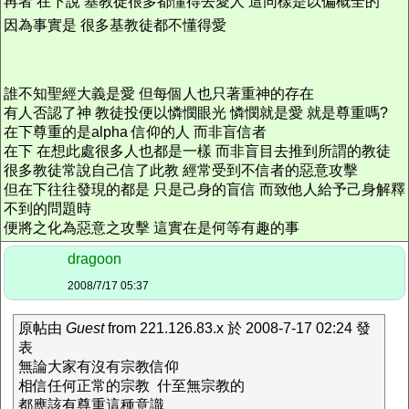
再者 在下說 基教徒很多都懂得去愛人 這同樣是以偏概全的
因為事實是 很多基教徒都不懂得愛
誰不知聖經大義是愛 但每個人也只著重神的存在
有人否認了神 教徒投便以憐憫眼光 憐憫就是愛 就是尊重嗎?
在下尊重的是alpha 信仰的人 而非盲信者
在下 在想此處很多人也都是一樣 而非盲目去推到所謂的教徒
很多教徒常說自己信了此教 經常受到不信者的惡意攻擊
但在下往往發現的都是 只是己身的盲信 而致他人給予己身解釋
不到的問題時
便將之化為惡意之攻擊 這實在是何等有趣的事
dragoon
2008/7/17 05:37
原帖由
Guest
from 221.126.83.x 於 2008-7-17 02:24 發
表
無論大家有沒有宗教信仰
相信任何正常的宗教 什至無宗教的
都應該有尊重這種意識