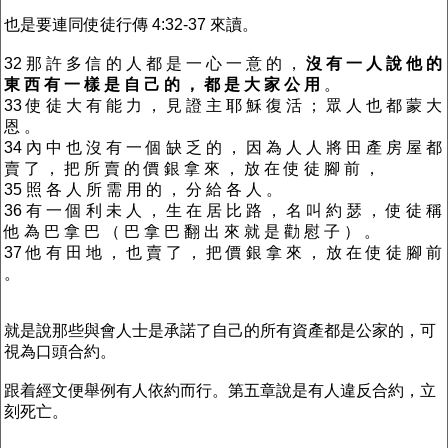
也是要連同使徒行傳 4:32-37 來讀。
32 那 許 多 信 的 人 都 是 一 心 一 意 的 ，
沒 有 一 人 說 他 的
東 西 有 一 樣 是 自 己 的 ， 都 是 大 家 公 用
。
33 使 徒 大 有 能 力 ， 見 證 主 耶 穌 復 活 ； 眾 人 也 都 蒙 大
恩 。
34 內 中 也 沒 有 一 個 缺 乏 的 ， 因 為 人 人 將 田 產 房 屋 都
賣 了 ， 把 所 賣 的 價 銀 拿 來 ， 放 在 使 徒 腳 前 ，
35 照 各 人 所 需 用 的 ， 分 給 各 人 。
36 有 一 個 利 未 人 ， 生 在 居 比 路 ， 名 叫 約 瑟 ， 使 徒 稱
他 為 巴 拿 巴 （ 巴 拿 巴 翻 出 來 就 是 勸 慰 子 ） 。
37 他 有 田 地 ， 也 賣 了 ， 把 價 銀 拿 來 ， 放 在 使 徒 腳 前
。
就是說那些與會人士是承諾了自己的所有資產都是公家的，可
視為口頭合約。
跟着經文便舉例有人依約而行。第五章說是有人違反合約，立
刻死亡。