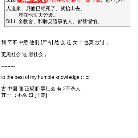
5:10
婦人
仆倒在彼得腳前、斷了氣
。那些少年
人進來、見他已經死了、就抬出去、
埋在他丈夫旁邊。
5:11 全教會、和聽見這事的人、都甚懼怕。
我 至不 中意 他们 [尸古] 然 会 连 女士 也莫 放过，
更黑社会 过 黑社会，
---------
to the best of my humble knowledge : :::::
: :
古 中国 [[[[[正规]]]] 黑社会 有 3不杀人，
其一 : : 不杀 妇 [子需]