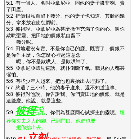
5:1 有一個人、名叫亞拿尼亞、同他的妻子撒非喇、賣
了田產。
5:2 把價銀私自留下幾分、他的妻子也知道、其餘的幾
分、拿來放在使徒腳前。
5:3 彼得說、亞拿尼亞為甚麼撒但充滿了你的心、叫你
欺哄聖靈、把田地的價銀私自留下
幾分呢。
5:4 田地還沒有賣、不是你自己的麼。既賣了、價銀不
是你作主麼，你怎麼心裡起這意念
呢，你不是欺哄人、是欺哄神了。
5:5 亞拿尼亞聽見這話、就仆倒斷了氣。聽見的人都甚
懼怕。
5:6 有些少年人起來、把他包裹抬出去埋葬了。
5:7 約過了三小時、他的妻子進來、還不知道這事。
5:8 彼得對他說、你告訴我、你們賣田地的價銀、就是
這些麼。他說、就是這些。
彼得
說
5:9
、你們為甚麼同心試探主的靈呢。
埋
葬你丈夫之人的腳、已到門口、他們也要
把你抬出去。
立刻