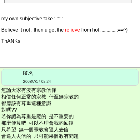
my own subjective take : :::::
Believe it not , then u get the
relieve
from hot ............,;==^)
ThANKs
匿名
2008/7/17 02:24
無論大家有沒有宗教信仰
相信任何正常的宗教 什至無宗教的
都應該有尊重這種意識
對嗎??
若你認為尊重是廢的 是不重要的
那麼便算吧 可以不理會我的回復
只希望 無一個宗教會逼人去信
會逼人去信的 只可能果個教有問題