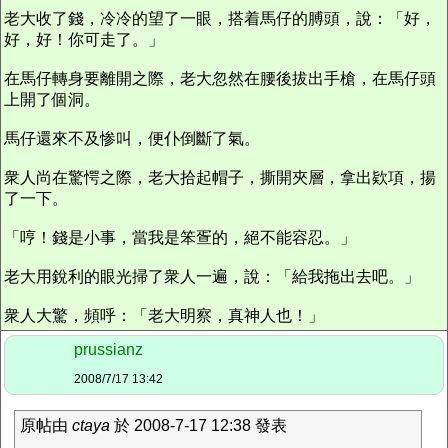
老大收了錢，冷冷的望了一眼，搭着馬仔的膊頭，說：「好，
好，好！你可走了。」
在馬仔轉身要離開之際，老大忽然在腰後拔出手槍，在馬仔頭
上開了個洞。
馬仔還來不及惨叫，便仆倒斷了氣。
衆人尚在驚愕之際，老大拾起帽子，撕開夾層，拿出欵項，揚
了一下。
「哼！錢是小事，當我是笨疍的，絕不能容忍。」
老大用銳利的眼光掃了衆人一遍，說：「給我拖出去吧。」
衆人大驚，頻呼：「老大明察，真神人也！」
prussianz
2008/7/17 13:42
原帖由
ctaya
於 2008-7-17 12:38 發表