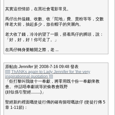
其實這些情節，在黑社會電影常見。
馬仔出外揾錢、收數、收「陀地」費、賣粉等等，交數
俾老大前，抽起多少，放在帽子的夾層內。
老大收了錢，冷冷的望了一眼，搭着馬仔的膊頭，說：
「好，好，好！你可走了。」
在馬仔轉身要離開之際，老 ...
原帖由
Jennifer
於 2008-7-16 09:48 發表
[[[[[ ThANKs again to Lady Jennifer for 'the very
inspirationnal quotation ]]]]
「佢打黎叫我做十一奉獻，將零用既十份一奉獻俾教
會。 仲話唔奉獻就等於偷教會既野
(好似係引聖經.........)」
聖經新約裡面嘅使徒行傳的確有個咁嘅故仔 (使徒行傳 5
章 1-11節)：