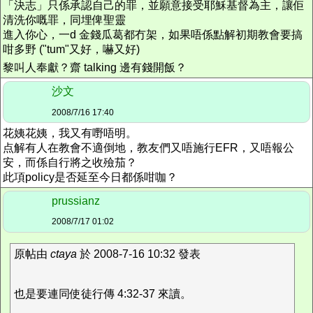
「決志」只係承認自己的罪，並願意接受耶穌基督為主，讓佢
清洗你嘅罪，同埋俾聖靈
進入你心，一d 金錢瓜葛都冇架，如果唔係點解初期教會要搞
咁多野 ("tum"又好，嚇又好)
黎叫人奉獻？齋 talking 邊有錢開飯？
沙文
2008/7/16 17:40
花姨花姨，我又有嘢唔明。
点解有人在教會不適倒地，教友們又唔施行EFR，又唔報公
安，而係自行將之收殮茄？
此項policy是否延至今日都係咁咖？
prussianz
2008/7/17 01:02
原帖由
ctaya
於 2008-7-16 10:32 發表
也是要連同使徒行傳 4:32-37 來讀。