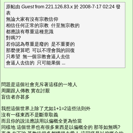
原帖由
Guest
from 221.126.83.x 於 2008-7-17 02:24 發
表
無論大家有沒有宗教信仰
相信任何正常的宗教 什至無宗教的
都應該有尊重這種意識
對嗎??
若你認為尊重是廢的 是不重要的
那麼便算吧 可以不理會我的回復
只希望 無一個宗教會逼人去信
會逼人去信的 只可能果個 ...
問題是這個社會充斥著這樣的一堆人
周圍跟人傳教 實在討厭
盲信者亦甚多
我想這個世界上除了尤如1+1=2這些法則外
沒有一樣東西不是斷章取義
而且你的說法應該用以偏概全更為恰當
同樣地 這個世界也有很多東西是以偏概全的 那等如無嗎?