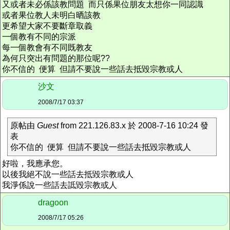
又或者未必係該教問題 而只係果位朋友太想你一同認識
或者果位教人未明白晒該教
更希望大家不要斷章取義
一個教有不同的宗派
每一個教會有不同既教友
為何只突出有問題的那位呢??
你不信的 便算 但請不要說一些話去抵毀宗教或人
沙文
2008/7/17 03:37
原帖由
Guest
from 221.126.83.x 於 2008-7-16 10:24 發
表
你不信的 便算 但請不要說一些話去抵毀宗教或人
好啦，我應承您。
以後我絕不說一些話去抵毀宗教或人
我淨係說一些話去詆毀宗教或人
dragoon
2008/7/17 05:26