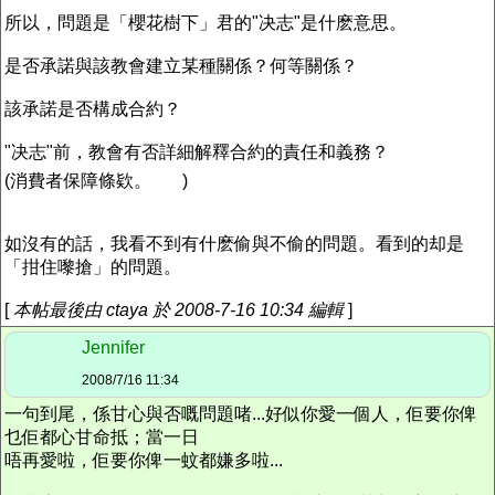
所以，問題是「櫻花樹下」君的"决志"是什麽意思。
是否承諾與該教會建立某種關係？何等關係？
該承諾是否構成合約？
"决志"前，教會有否詳細解釋合約的責任和義務？
(消費者保障條欵。
)
如沒有的話，我看不到有什麽偷與不偷的問題。看到的却是
「拑住嚟搶」的問題。
[
本帖最後由 ctaya 於 2008-7-16 10:34 編輯
]
Jennifer
2008/7/16 11:34
一句到尾，係甘心與否嘅問題啫...好似你愛一個人，佢要你俾
乜佢都心甘命抵；當一日
唔再愛啦，佢要你俾一蚊都嫌多啦...