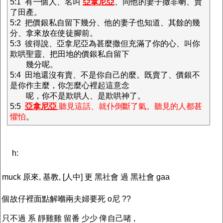
5:1 有一個人、名叫
亞拿尼亞
、同他的妻子撒非喇、賣
了田產。
5:2 把價銀私自留下幾分、他的妻子也知道、其餘的幾
分、拿來放在使徒腳前。
5:3 彼得說、亞拿尼亞為甚麼撒但充滿了你的心、叫你
欺哄聖靈、把田地的價銀私自留下
幾分呢。
5:4 田地還沒有賣、不是你自己的麼。既賣了、價銀不
是你作主麼，你怎麼心裡起這意念
呢，你不是欺哄人、是欺哄神了。
5:5
亞拿尼亞
聽見這話、就仆倒斷了氣。聽見的人都甚
懼怕
。
h:
muck 原來, 基教, [人中] 更 黑社會 過 黑社會 gaa
個故仔裡面點解嗰兩夫婦要死 o尼 ??
只不過 系 靜雞雞 留番 少少 俾自己啫 ,