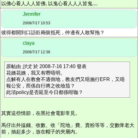
以佛心看人人人皆佛, 以鬼心看人人人皆鬼....
Jennifer
2008/7/17 10:53
彼得都開到口話佢兩個抵死，仲邊有人敢幫拖？
ctaya
2008/7/17 12:38
原帖由
沙文
於 2008-7-16 17:40 發表
花姨花姨，我又有嘢唔明。
点解有人在教會不適倒地，教友們又唔施行EFR，又唔
報公安，而係自行將之收殮茄？
此項policy是否延至今日都係咁咖？
其實這些情節，在黑社會電影常見。
馬仔出外揾錢、收數、收「陀地」費、賣粉等等，交數俾老大
前，抽起多少，放在帽子的夾層內。