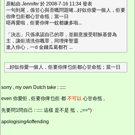
原帖由
Jennifer
於 2008-7-16 11:34 發表
一句到尾，係甘心與否嘅問題啫...好似你愛一個人，佢要
你俾乜佢都心甘命抵；當一日
唔再愛啦，佢要你俾一蚊都嫌多啦...
「決志」只係承認自己的罪，並願意接受耶穌基督為
主，讓佢清洗你嘅罪，同埋俾聖靈
進入你心，一d 金錢瓜葛都冇 ...
...好似你愛一個人，佢要你俾乜佢都心甘命抵；當一日
sorry , my own Dutch take : :::::
even 你愛佢 , 佢要你俾乜佢 都
不可以
心甘命抵 ,
先要問1問自己 : ::::: 這樣 是不是 抵，,;==^)
apologising4offending