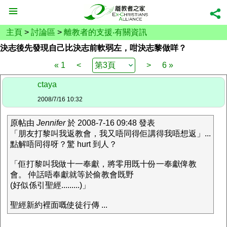
主頁
>
討論區
>
離教者的支援‧有關資訊
決志後先發現自己比決志前軟弱左，咁決志黎做咩？
« 1
<
>
6 »
ctaya
2008/7/16 10:32
原帖由
Jennifer
於 2008-7-16 09:48 發表
「朋友打黎叫我返教會，我又唔同得佢講得我唔想返」...
點解唔同得呀？驚 hurt 到人？
「佢打黎叫我做十一奉獻，將零用既十份一奉獻俾教
會。 仲話唔奉獻就等於偷教會既野
(好似係引聖經.........)」
聖經新約裡面嘅使徒行傳 ...