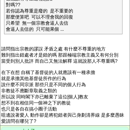
對嗎??
若你認為尊重是廢的 是不重要的
那麼便算吧 可以不理會我的回復
只希望 無一個宗教會逼人去信
會逼人去信的 只可能果個 ...
請問指出宗教的謬誤 矛盾之處 有什麼不尊重的地方
難到指出錯處者才是錯的嗎 那跟極端宗教主義又有何分別
當受到別人批評 而自己又無法解釋 這就說那人不尊重嗎?
在下在想 自稱了基督徒的人就應該有一種承擔
就是承擔其他基督徒所作的行為
說什麼不同宗派 那些只是不同的個人行為
非教徒不應斷章取義之類的
所以說 同時閣下亦已離棄了這位[個人]教友
想不到在相信同一個神之下的教徒
也只是各自在搞小圈子活動
咀邊說著愛人 動作卻是將犯錯者與己身劃清界線 是多麼愚昧
愛請問在哪兒了?