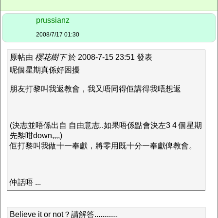
prussianz
2008/7/17 01:30
原帖由
櫻花樹下
於 2008-7-15 23:51 發表
呢個星期真係好困擾
朋友打黎叫我返教會，我又唔同得佢講得我唔想返
(決志並唔係出自 自由意志..如果唔係點會決左3 4 個星期
先黎咁down,,,,)
佢打黎叫我做十一奉獻，將零用既十分一奉獻俾教會。
仲話唔 ...
Believe it or not？請解答............