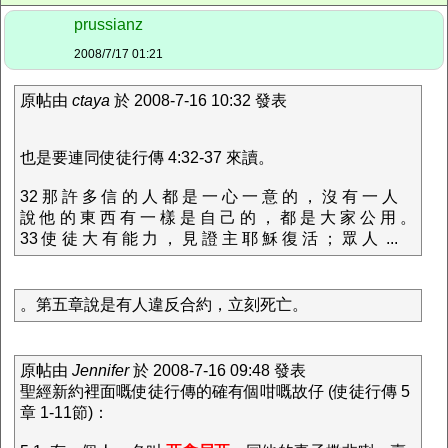
prussianz
2008/7/17 01:21
原帖由
ctaya
於 2008-7-16 10:32 發表
也是要連同使徒行傳 4:32-37 來讀。
32 那 許 多 信 的 人 都 是 一 心 一 意 的 ， 沒 有 一 人
說 他 的 東 西 有 一 樣 是 自 己 的 ， 都 是 大 家 公 用 。
33 使 徒 大 有 能 力 ， 見 證 主 耶 穌 復 活 ； 眾 人 ...
。第五章說是有人違反合約，立刻死亡。
原帖由
Jennifer
於 2008-7-16 09:48 發表
聖經新約裡面嘅使徒行傳的確有個咁嘅故仔 (使徒行傳 5
章 1-11節)：