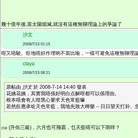
幾十億年後,當太陽熄滅,就沒有這種無聊理論上的爭論了
沙文
2008/7/15 01:15
咁又唔駛。佢地唔好作埋喲不當比喻，一樣可避免這種無聊理
ctaya
2008/7/15 08:21
原帖由
沙文
於 2008-7-14 14:40 發表
花姨花姨，其實我唔係好明白点解咁都可以係理由。
根本唔會有人咁黑心要求天色常藍嘛
若然佢應承咗天色常藍，我地先致大檸樂 -- 日日望天打卦。您
(升你三級)，六月也可飛霜，乜天藍唔可以下雨咩？
沙叔