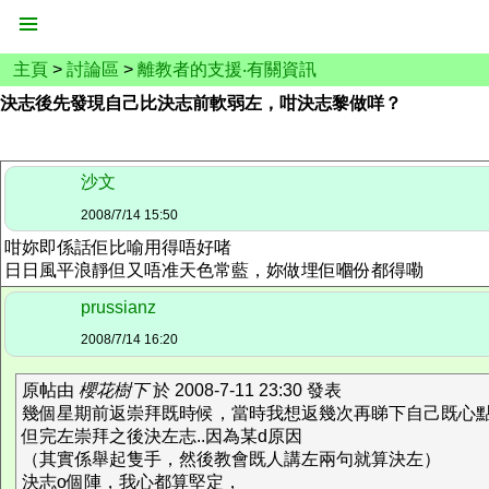
主頁
>
討論區
>
離教者的支援‧有關資訊
決志後先發現自己比決志前軟弱左，咁決志黎做咩？
沙文
2008/7/14 15:50
咁妳即係話佢比喻用得唔好啫
日日風平浪靜但又唔准天色常藍，妳做埋佢嗰份都得嘞
prussianz
2008/7/14 16:20
原帖由
櫻花樹下
於 2008-7-11 23:30 發表
幾個星期前返崇拜既時候，當時我想返幾次再睇下自己既心
但完左崇拜之後決左志..因為某d原因
（其實係舉起隻手，然後教會既人講左兩句就算決左）
決志o個陣，我心都算堅定，