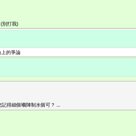
(別打我)
論上的爭論
記得細個嗰陣制水個可？ ...