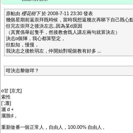
原帖由
櫻花樹下
於 2008-7-11 23:30 發表
幾個星期前返崇拜既時候，當時我想返幾次再睇下自己既心
但完左崇拜之後決左志..因為某d原因
（其實係舉起隻手，然後教會既人講左兩句就算決左）
決志o個陣，我心都算堅定，
但點知，慢慢，
我決志之後軟弱左，仲開始對呢個教有好多 ...
咁決志黎做咩？
o甘 [京尤]
索性
[`;蕭]
灑 d +
灑脫d，
重新做番一個正常人，自由人，100.00% 自由人 ,