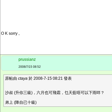
O K sorry ,
prussianz
2008/7/15 08:52
原帖由
ctaya
於 2008-7-15 08:21 發表
沙叔 (升你三級)，六月也可飛霜，乜天藍唔可以下雨咩？
弟上 (降自已十級)