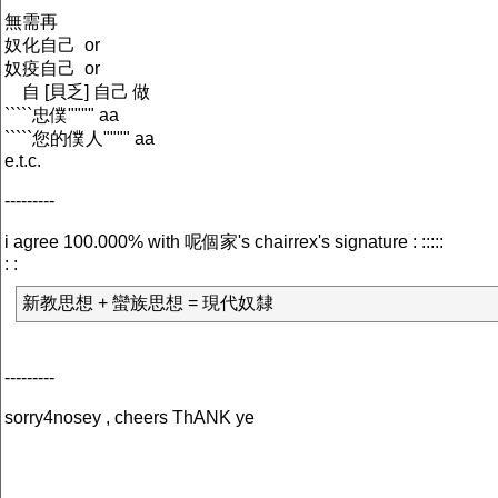
無需再
奴化自己 or
奴疫自己 or
自 [貝乏] 自己 做
`````忠僕"""" aa
`````您的僕人"""" aa
e.t.c.
---------
i agree 100.000% with 呢個家's chairrex's signature : :::::
: :
新教思想 + 蠻族思想 = 現代奴隸
---------
sorry4nosey , cheers ThANK ye