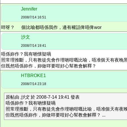
Jennifer
2008/7/14 16:51
咩呀？
個比喻都唔係我作，邊有權話俾唔俾wor
沙文
2008/7/14 19:41
唔係妳作？我有啲懐疑喎
照常理推斷，只有教徒先會作埋啲咁嘅比喻，唔准個天有夜晚
但既然唔係妳作，妳做咩要咁好心幫教會解釋？
HTBROKE1
2008/7/14 23:18
原帖由
沙文
於 2008-7-14 19:41 發表
唔係妳作？我有啲懐疑喎
照常理推斷，只有教徒先會作埋啲咁嘅比喻，唔准個天有夜
但既然唔係妳作，妳做咩要咁好心幫教會解釋？ ...