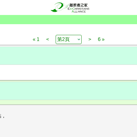
« 1
<
>
6 »
點，