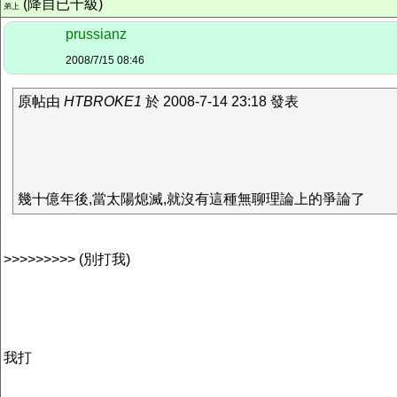
(降自已十級)
弟上
prussianz
2008/7/15 08:46
原帖由
HTBROKE1
於 2008-7-14 23:18 發表
幾十億年後,當太陽熄滅,就沒有這種無聊理論上的爭論了
>>>>>>>>> (別打我)
我打