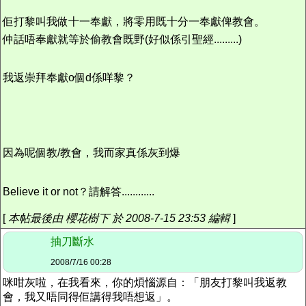
佢打黎叫我做十一奉獻，將零用既十分一奉獻俾教會。
仲話唔奉獻就等於偷教會既野(好似係引聖經.........)
我返崇拜奉獻o個d係咩黎？
因為呢個教/教會，我而家真係灰到爆
Believe it or not？請解答............
[
本帖最後由 櫻花樹下 於 2008-7-15 23:53 編輯
]
抽刀斷水
2008/7/16 00:28
咪咁灰啦，在我看來，你的煩惱源自：「朋友打黎叫我返教
會，我又唔同得佢講得我唔想返」。