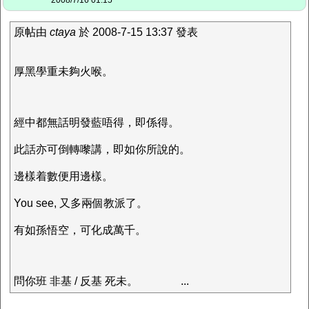
2008/7/16 01:15
原帖由
ctaya
於 2008-7-15 13:37 發表
厚黑學重未夠火喉。
經中都無話明發藍唔得，即係得。
此話亦可倒轉嚟講，即如你所說的。
邊樣着數便用邊樣。
You see, 又多兩個教派了。
有如孫悟空，可化成萬千。
問你班 非基 / 反基 死未。
...