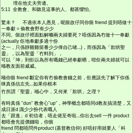
埋在他丈夫旁邊。
5:11 全教會、和聽見這事的人、都甚懼怕。
驚未？
不過依本人愚見，呢個故仔同你個 friend 提到唔做十
一奉獻 = 偷教會野有少少
不同。個故仔裡面點解嗰兩夫婦要死？唔係因為冇做十一奉獻
(actually 佢地奉獻多過十份
之一，只係靜雞雞留番少少俾自己啫...)，而係因為「欺哄聖
靈」，以為聖靈「冇料到」，
可以「坤」到佢以為所有嘅錢已經奉獻晒，咁佢兩夫婦就可以
喺教友面前威威。
喺你個 friend 斷定你有冇偷教會錢之前，佢應該先了解下你係
咪真係信左先...如果你根本
冇所謂「聖靈」喺心中，又何來「欺哄」之理？
有時真係 "dun" 教會心"up"，神學概念都唔同d教友搞清楚，又
成日派d 識少少扮代表嘅人
去「跟進」d 初信者，唔走佬至奇啦...你出去sell 一件 product
都唔會先提價錢啦，你個
friend 問都唔問件product (基督教信仰) 好唔好用就要人「科