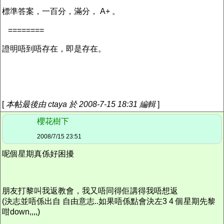
標準答案，一百分，滿分， A+ 。
========
證明唔到唔存在，即是存在。
[
本帖最後由 ctaya 於 2008-7-15 18:31 編輯
]
櫻花樹下
2008/7/15 23:51
呢個星期真係好困擾
朋友打黎叫我返教會，我又唔同得佢講得我唔想返
(決志並唔係出自 自由意志..如果唔係點會決左3 4 個星期先黎
咁down,,,,)