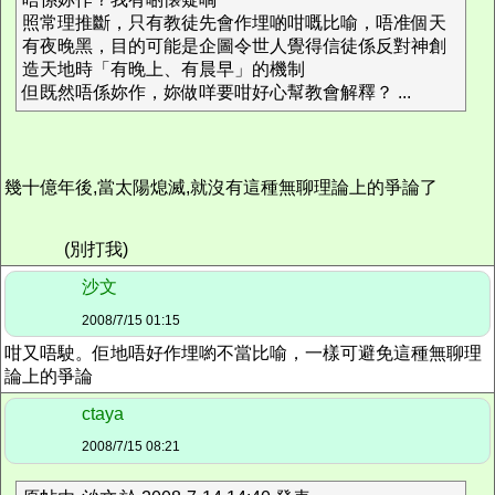
照常理推斷，只有教徒先會作埋啲咁嘅比喻，唔准個天
有夜晚黑，目的可能是企圖令世人覺得信徒係反對神創
造天地時「有晚上、有晨早」的機制
但既然唔係妳作，妳做咩要咁好心幫教會解釋？ ...
幾十億年後,當太陽熄滅,就沒有這種無聊理論上的爭論了
(別打我)
沙文
2008/7/15 01:15
咁又唔駛。佢地唔好作埋喲不當比喻，一樣可避免這種無聊理
論上的爭論
ctaya
2008/7/15 08:21