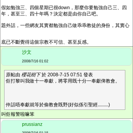
假如勉強三、四個星期已很down，那麼你要勉強自己三、四
年，甚至三、四十年嗎？決定都是由你自己吧。
題外話，一些網友其實都勉強自己做乖乖教徒的身份，其實心
底已不斷覺得這個宗教不可信、甚至反感。
沙文
2008/7/16 01:02
原帖由
櫻花樹下
於 2008-7-15 07:51 發表
佢打黎叫我做十一奉獻，將零用既十分一奉獻俾教會。
仲話唔奉獻就等於偷教會既野(好似係引聖經.........)
叫佢報警啦嘛笨
prussianz