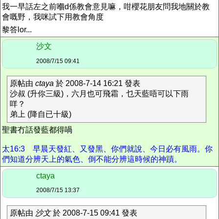
我一早話左之前嗰d係教會意見嘛，咁櫻花朋友問我地關於教
會嘅野，我咪試下用教會角度
黎答lor...
沙文
2008/7/15 09:41
原帖由
ctaya
於 2008-7-14 16:21 發表
沙叔 (升你三級)，六月也可飛霜，乜天藍唔可以下雨
咩？
弟上 (降自已十級)
聖書冇話發藍都得喎
太16:3 早晨天發紅、又發黑、你們就說、今日必有風雨。你
們知道分辨天上的氣色、倒不能分辨這時候的神蹟。
ctaya
2008/7/15 13:37
原帖由
沙文
於 2008-7-15 09:41 發表