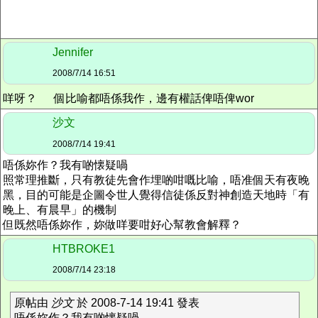
Jennifer
2008/7/14 16:51
咩呀？
個比喻都唔係我作，邊有權話俾唔俾wor
沙文
2008/7/14 19:41
唔係妳作？我有啲懐疑喎
照常理推斷，只有教徒先會作埋啲咁嘅比喻，唔准個天有夜晚
黑，目的可能是企圖令世人覺得信徒係反對神創造天地時「有
晚上、有晨早」的機制
但既然唔係妳作，妳做咩要咁好心幫教會解釋？
HTBROKE1
2008/7/14 23:18
原帖由
沙文
於 2008-7-14 19:41 發表
唔係妳作？我有啲懐疑喎