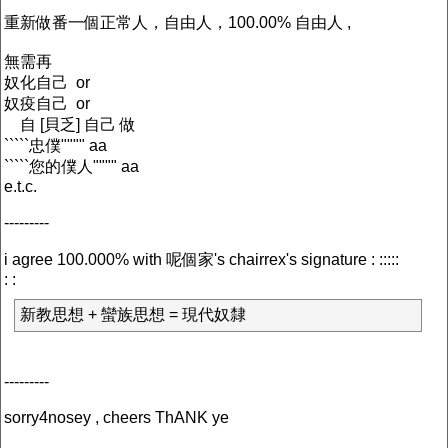
重新做番一個正常人，自由人，100.00% 自由人 ,
無需再
奴化自己 or
奴疫自己 or
自 [貝乏] 自己 做
`````忠僕"""" aa
`````您的僕人"""" aa
e.t.c.
---------
i agree 100.000% with 呢個家's chairrex's signature : :::::
: :
新教思想 + 蠻族思想 = 現代奴隸
---------
sorry4nosey , cheers ThANK ye