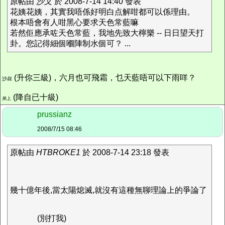
原帖由
沙文
於 2008-7-14 14:40 發表
花姨花姨，其實我唔係好明白点解咁都可以係理由。
根本唔會有人咁黑心要求天色常藍嘛
若然佢應承咗天色常藍，我地先致大檸樂 -- 日日望天打
卦。您記得細個嗰陣制水個可？ ...
(升你三級)，六月也可飛霜，乜天藍唔可以下雨咩？
沙叔
(降自已十級)
弟上
prussianz
2008/7/15 08:46
原帖由
HTBROKE1
於 2008-7-14 23:18 發表
幾十億年後,當太陽熄滅,就沒有這種無聊理論上的爭論了
(別打我)