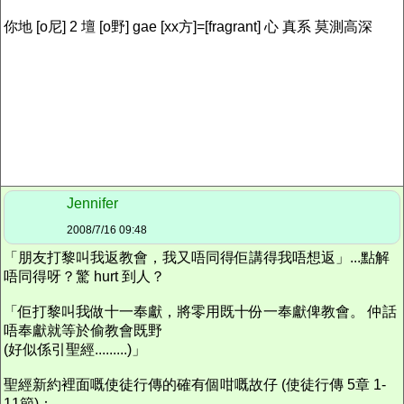
你地 [o尼] 2 壇 [o野] gae [xx方]=[fragrant] 心 真系 莫測高深
Jennifer
2008/7/16 09:48
「朋友打黎叫我返教會，我又唔同得佢講得我唔想返」...點解
唔同得呀？驚 hurt 到人？
「佢打黎叫我做十一奉獻，將零用既十份一奉獻俾教會。 仲話
唔奉獻就等於偷教會既野
(好似係引聖經.........)」
聖經新約裡面嘅使徒行傳的確有個咁嘅故仔 (使徒行傳 5章 1-
11節)：