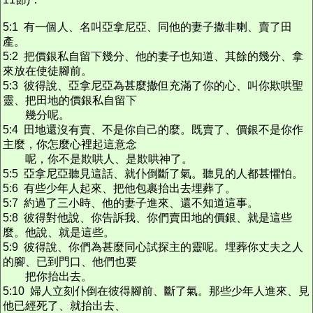
5:1 有一個人、名叫亞拿尼亞、同他的妻子撒非喇、賣了田
產。
5:2 把價銀私自留下幾分、他的妻子也知道、其餘的幾分、拿
來放在使徒腳前。
5:3 彼得說、亞拿尼亞為甚麼撒但充滿了你的心、叫你欺哄聖
靈、把田地的價銀私自留下
幾分呢。
5:4 田地還沒有賣、不是你自己的麼。既賣了、價銀不是你作
主麼，你怎麼心裡起這意念
呢，你不是欺哄人、是欺哄神了。
5:5 亞拿尼亞聽見這話、就仆倒斷了氣。聽見的人都甚懼怕。
5:6 有些少年人起來、把他包裹抬出去埋葬了。
5:7 約過了三小時、他的妻子進來、還不知道這事。
5:8 彼得對他說、你告訴我、你們賣田地的價銀、就是這些
麼。他說、就是這些。
5:9 彼得說、你們為甚麼同心試探主的靈呢。埋葬你丈夫之人
的腳、已到門口、他們也要
把你抬出去。
5:10 婦人立刻仆倒在彼得腳前、斷了氣。那些少年人進來、見
他已經死了、就抬出去、