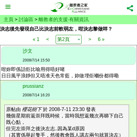
主頁
>
討論區
>
離教者的支援‧有關資訊
決志後先發現自己比決志前軟弱左，咁決志黎做咩？
« 1
<
>
6 »
沙文
2008/7/14 15:50
咁妳即係話佢比喻用得唔好啫
日日風平浪靜但又唔准天色常藍，妳做埋佢嗰份都得嘞
prussianz
2008/7/14 16:20
原帖由
櫻花樹下
於 2008-7-11 23:30 發表
幾個星期前返崇拜既時候，當時我想返幾次再睇下自己
既心點，
但完左崇拜之後決左志..因為某d原因
（其實係舉起隻手，然後教會既人講左兩句就算決左）