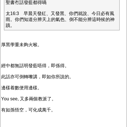
聖書冇話發藍都得喎
太16:3 早晨天發紅、又發黑、你們就說、今日必有風
雨。你們知道分辨天上的氣色、倒不能分辨這時候的神
蹟。
厚黑學重未夠火喉。
經中都無話明發藍唔得，即係得。
此話亦可倒轉嚟講，即如你所說的。
邊樣着數便用邊樣。
You see, 又多兩個教派了。
有如孫悟空，可化成萬千。