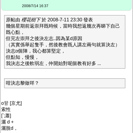
2008/7/14 16:37
原帖由
櫻花樹下
於 2008-7-11 23:30 發表
幾個星期前返崇拜既時候，當時我想返幾次再睇下自己
既心點，
但完左崇拜之後決左志..因為某d原因
（其實係舉起隻手，然後教會既人講左兩句就算決左）
決志o個陣，我心都算堅定，
但點知，慢慢，
我決志之後軟弱左，仲開始對呢個教有好多 ...
咁決志黎做咩？
o甘 [京尤]
索性
[`;蕭]
灑 d +
灑脫d，