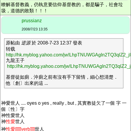
瞭解基督教義，仍執意要信仰基督教的，都是騙子，社會垃
圾，道德的敗類！！！
prussianz
2008/7/23 13:35
原帖由
逆源
於 2008-7-23 12:37 發表
转载
http://hk.myblog.yahoo.com/jw!LhpTNUWGAgIn2TQ3qlZ2_jl4
九龍王子
http://hk.myblog.yahoo.com/jw!LhpTNUWGAgIn2TQ3qlZ2_
基督徒如廁．沖廁之前有沒有手下留情，細心想清楚．
他〔創〕出來的這 ...
神愛世人 .... oyes o yes , really , but , 其實教徒欠了一個 字 一
個〔性〕字
神性愛世人
神
性愛
世人
神
性愛[[[[[verb]]]]
世人