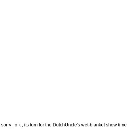
sorry , o k , its turn for the DutchUncle's wet-blanket show time