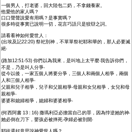
一個男人，打老婆，回大陸包二奶，不拿錢養家。
他愛他的家人嗎？
口口聲聲說愛有用嗎？是事實嗎？
很多時從事實已說明一切，花言巧語只是狡辯之詞。
請看看神如何愛世人：
(出埃及記22:20) 祭祀別神，不單單祭祀耶和華的，那人必要滅
絕‧
(路加12:51-53) 你們以為我來，是叫地上太平麼‧我告訴你們，
不是，乃是叫人分爭‧
從今以後，一家五個人將要分爭，三個人和兩個人相爭，兩個
人和三個人相爭‧
父親和兒子相爭，兒子和父親相爭‧母親和女兒相爭，女兒和母
親相爭‧
婆婆和媳婦相爭，媳婦和婆婆相爭‧
(何西阿書 13 : 16) 撒瑪利亞必擔當自己的罪，因為悖逆她的神‧
她必倒在刀下，嬰孩必被摔死‧孕婦必被剖開‧
耶徒還好意思說神愛世人嗎？