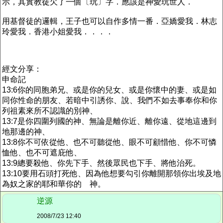
示，其實教徒欠了一個〔玩〕字．應該是神愛玩世人．
用基督徒的邏輯，王子也可以自作多情一番．亞嬌愛我．林志
玲愛我．香港小姐愛我．．．．
經文分享：
申命記
13:6你的同胞弟兄、或是你的兒女、或是你懷中的妻、或是如
同你性命的朋友、若暗中引誘你、說、我們不如去事奉你和你
列祖素來所不認識的別神、
13:7是你四圍列國的神、無論是離你近、離你遠、從地這邊到
地那邊的神、
13:8你不可依從他、也不可聽從他、眼不可顧惜他、你不可憐
恤他、也不可遮庇他、
13:9總要殺他、你先下手、然後眾民也下手、將他治死。
13:10要用石頭打死他、因為他想要勾引你離開那領你出埃及地
為奴之家的耶和華你的 神。
逆源
2008/7/23 12:40