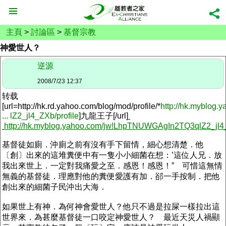
主頁
>
討論區
>
基督宗教
神愛世人？
逆源
2008/7/23 12:37
转载
[url=http://hk.rd.yahoo.com/blog/mod/profile/*
http://hk.myblog.
... lZ2_jl4_ZXb/profile
]
九龍王子
[/url]
http://hk.myblog.yahoo.com/jw!LhpTNUWGAgIn2TQ3qlZ2_jl
基督徒如廁．沖廁之前有沒有手下留情，細心想清楚．他
〔創〕出來的這堆糞便中有一隻小小細菌在想：’這位人兄．放
我出來世上．一定對我痛愛之至．感恩！感恩！” 可惜這無情
無義的基督徒．理應對他的糞便愛護有加．郤一手按制．把他
創出來的細菌子民沖出大海．
如果世上有神．為何神會愛世人？他只不過是拉屎一樣拉出這
世界來．為甚麼基督徒一口咬定神愛世人？ 最近天災人禍顯