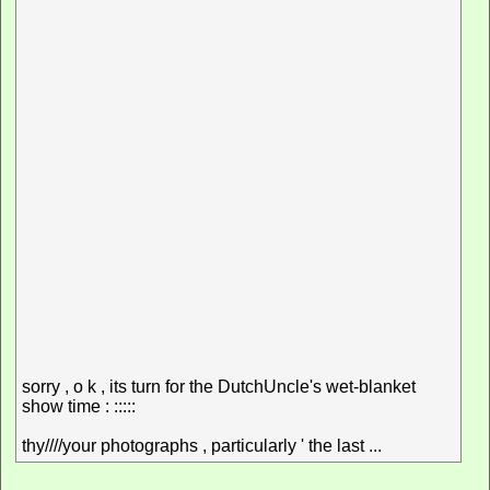
sorry , o k , its turn for the DutchUncle's wet-blanket
show time : :::::
thy////your photographs , particularly ' the last ...