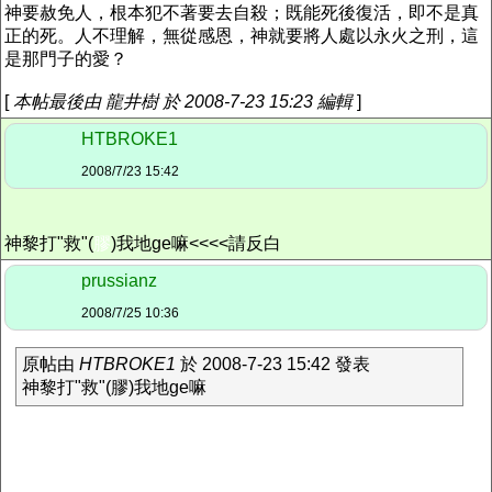
神要赦免人，根本犯不著要去自殺；既能死後復活，即不是真
正的死。人不理解，無從感恩，神就要將人處以永火之刑，這
是那門子的愛？
[
本帖最後由 龍井樹 於 2008-7-23 15:23 編輯
]
HTBROKE1
2008/7/23 15:42
神黎打"救"
(
膠
)我地ge嘛<<<<請反白
prussianz
2008/7/25 10:36
原帖由
HTBROKE1
於 2008-7-23 15:42 發表
神黎打"救"(膠)我地ge嘛