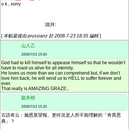
o k , sorry
:跪拜:
[
本帖最後由 prussianz 於 2008-7-23 18:35 編輯
]
山人乙
2008/7/23 15:00
God had to kill himself to appease himself so that he wouldn't
have to roast us alive for all eternity.
He loves us more than we can comprehend but, if we don't
love him back, he will send us to HELL to suffer forever and
ever.
That really is AMAZING GRAZE..
龍井樹
2008/7/23 15:20
古語有云：施恩莫望報。更何況是人所不能理解的「奇異恩
典」？