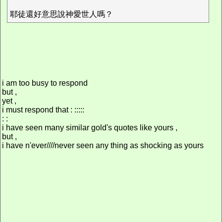
耶徒還好意思說神愛世人嗎？
i am too busy to respond
but ,
yet ,
i must respond that : :::::
: :
i have seen many similar gold's quotes like yours ,
but ,
i have n'ever////never seen any thing as shocking as yours