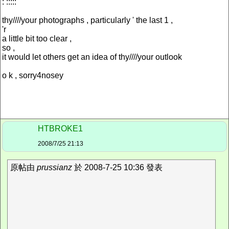
: :::::
thy////your photographs , particularly ' the last 1 ,
'r
a little bit too clear ,
so ,
it would let others get an idea of thy////your outlook
o k , sorry4nosey
HTBROKE1
2008/7/25 21:13
原帖由
prussianz
於 2008-7-25 10:36 發表