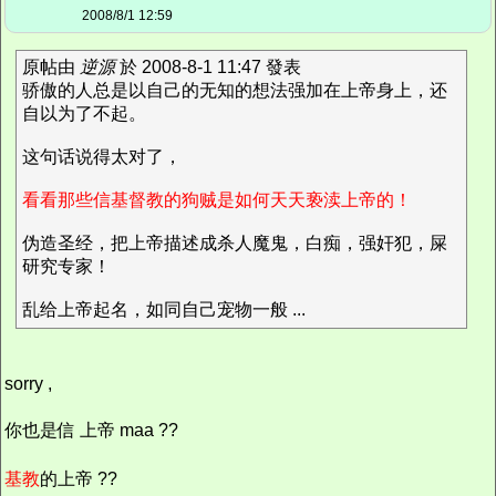
2008/8/1 12:59
原帖由
逆源
於 2008-8-1 11:47 發表
骄傲的人总是以自己的无知的想法强加在上帝身上，还
自以为了不起。
这句话说得太对了，
看看那些信基督教的狗贼是如何天天亵渎上帝的！
伪造圣经，把上帝描述成杀人魔鬼，白痴，强奸犯，屎
研究专家！
乱给上帝起名，如同自己宠物一般 ...
sorry ,
你也是信 上帝 maa ??
基教
的上帝 ??