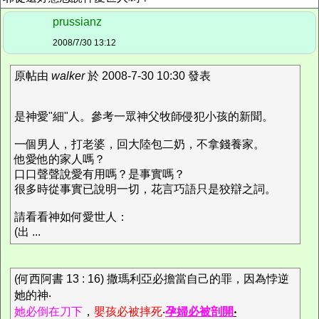
prussianz
2008/7/30 13:12
原帖由
walker
於 2008-7-30 10:30 發表
是神愛"細"人。參考一眾神父牧師侵犯小孩的新聞。
一個男人，打老婆，回大陸包二奶，不拿錢養家。
他愛他的家人嗎？
口口聲聲說愛有用嗎？是事實嗎？
很多時從事實已說明一切，花言巧語只是狡辯之詞。
請看看神如何愛世人：
(出 ...
(何西阿書 13 : 16) 撒瑪利亞必擔當自己的罪，因為悖逆
她的神‧
她必倒在刀下
，
嬰孩必被摔死
‧
孕婦必被剖開
‧