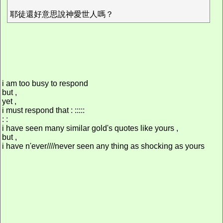
耶徒還好意思說神愛世人嗎？
i am too busy to respond
but ,
yet ,
i must respond that : :::::
: :
i have seen many similar gold's quotes like yours ,
but ,
i have n'ever////never seen any thing as shocking as yours