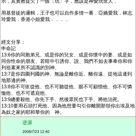
示，其實教徒欠了一個〔玩〕字．應該是神愛玩世人．
用基督徒的邏輯，王子也可以自作多情一番．亞嬌愛我．林志
玲愛我．香港小姐愛我．．．．
經文分享：
申命記
13:6你的同胞弟兄、或是你的兒女、或是你懷中的妻、或是如
同你性命的朋友、若暗中引誘你、說、我們不如去事奉你和你
列祖素來所不認識的別神、
13:7是你四圍列國的神、無論是離你近、離你遠、從地這邊到
地那邊的神、
13:8你不可依從他、也不可聽從他、眼不可顧惜他、你不可憐
恤他、也不可遮庇他、
13:9總要殺他、你先下手、然後眾民也下手、將他治死。
13:10要用石頭打死他、因為他想要勾引你離開那領你出埃及地
為奴之家的耶和華你的 神。
逆源
2008/7/23 12:40