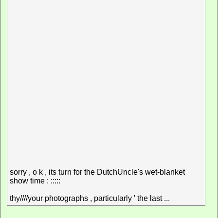
sorry , o k , its turn for the DutchUncle's wet-blanket
show time : :::::
thy////your photographs , particularly ' the last ...