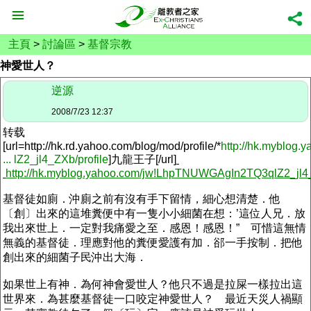
主頁
>
討論區
>
基督宗教
神愛世人？
逆源
2008/7/23 12:37
转载
[url=http://hk.rd.yahoo.com/blog/mod/profile/*
http://hk.myblog.
... lZ2_jl4_ZXb/profile
]
九龍王子
[/url]
http://hk.myblog.yahoo.com/jw!LhpTNUWGAgIn2TQ3qlZ2_jl
基督徒如廁．沖廁之前有沒有手下留情，細心想清楚．他
〔創〕出來的這堆糞便中有一隻小小細菌在想：’這位人兄．放
我出來世上．一定對我痛愛之至．感恩！感恩！” 可惜這無情
無義的基督徒．理應對他的糞便愛護有加．郤一手按制．把他
創出來的細菌子民沖出大海．
如果世上有神．為何神會愛世人？他只不過是拉屎一樣拉出這
世界來．為甚麼基督徒一口咬定神愛世人？ 最近天災人禍顯