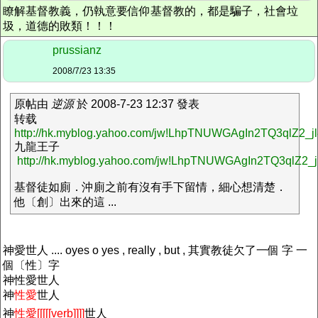
瞭解基督教義，仍執意要信仰基督教的，都是騙子，社會垃
圾，道德的敗類！！！
prussianz
2008/7/23 13:35
原帖由
逆源
於 2008-7-23 12:37 發表
转载
http://hk.myblog.yahoo.com/jw!LhpTNUWGAgIn2TQ3qlZ2_jl4
九龍王子
http://hk.myblog.yahoo.com/jw!LhpTNUWGAgIn2TQ3qlZ2_
基督徒如廁．沖廁之前有沒有手下留情，細心想清楚．
他〔創〕出來的這 ...
神愛世人 .... oyes o yes , really , but , 其實教徒欠了一個 字 一
個〔性〕字
神性愛世人
神
性愛
世人
神
性愛[[[[[verb]]]]
世人