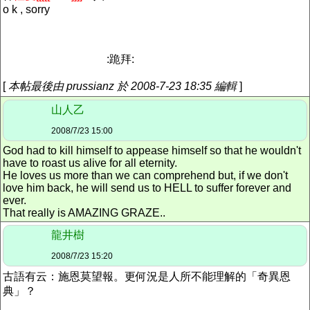
o k , sorry
:跪拜:
[
本帖最後由 prussianz 於 2008-7-23 18:35 編輯
]
山人乙
2008/7/23 15:00
God had to kill himself to appease himself so that he wouldn't
have to roast us alive for all eternity.
He loves us more than we can comprehend but, if we don't
love him back, he will send us to HELL to suffer forever and
ever.
That really is AMAZING GRAZE..
龍井樹
2008/7/23 15:20
古語有云：施恩莫望報。更何況是人所不能理解的「奇異恩
典」？