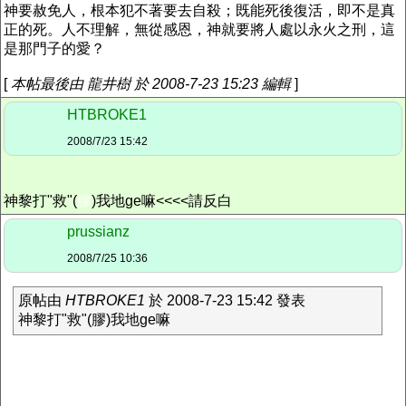
神要赦免人，根本犯不著要去自殺；既能死後復活，即不是真
正的死。人不理解，無從感恩，神就要將人處以永火之刑，這
是那門子的愛？
[
本帖最後由 龍井樹 於 2008-7-23 15:23 編輯
]
HTBROKE1
2008/7/23 15:42
神黎打"救"
(
膠
)我地ge嘛<<<<請反白
prussianz
2008/7/25 10:36
原帖由
HTBROKE1
於 2008-7-23 15:42 發表
神黎打"救"(膠)我地ge嘛