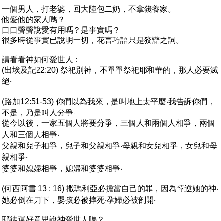
一個男人，打老婆，回大陸包二奶，不拿錢養家。
他愛他的家人嗎？
口口聲聲說愛有用嗎？是事實嗎？
很多時從事實已說明一切，花言巧語只是狡辯之詞。
請看看神如何愛世人：
(出埃及記22:20) 祭祀別神，不單單祭祀耶和華的，那人必要滅
絕‧
(路加12:51-53) 你們以為我來，是叫地上太平麼‧我告訴你們，
不是，乃是叫人分爭‧
從今以後，一家五個人將要分爭，三個人和兩個人相爭，兩個
人和三個人相爭‧
父親和兒子相爭，兒子和父親相爭‧母親和女兒相爭，女兒和母
親相爭‧
婆婆和媳婦相爭，媳婦和婆婆相爭‧
(何西阿書 13 : 16) 撒瑪利亞必擔當自己的罪，因為悖逆她的神‧
她必倒在刀下，嬰孩必被摔死‧孕婦必被剖開‧
耶徒還好意思說神愛世人嗎？