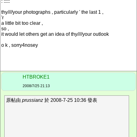
: :::::
thy////your photographs , particularly ' the last 1 ,
'r
a little bit too clear ,
so ,
it would let others get an idea of thy////your outlook
o k , sorry4nosey
HTBROKE1
2008/7/25 21:13
原帖由
prussianz
於 2008-7-25 10:36 發表