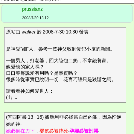
prussianz
2008/7/30 13:12
原帖由
walker
於 2008-7-30 10:30 發表
是神愛"細"人。參考一眾神父牧師侵犯小孩的新聞。
一個男人，打老婆，回大陸包二奶，不拿錢養家。
他愛他的家人嗎？
口口聲聲說愛有用嗎？是事實嗎？
很多時從事實已說明一切，花言巧語只是狡辯之詞。
請看看神如何愛世人：
(出 ...
(何西阿書 13 : 16) 撒瑪利亞必擔當自己的罪，因為悖逆
她的神‧
她必倒在刀下
，
嬰孩必被摔死
‧
孕婦必被剖開
‧