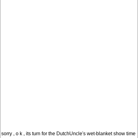
sorry , o k , its turn for the DutchUncle's wet-blanket show time