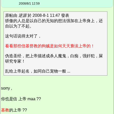
2008/8/1 12:59
原帖由
逆源
於 2008-8-1 11:47 發表
骄傲的人总是以自己的无知的想法强加在上帝身上，还
自以为了不起。
这句话说得太对了，
看看那些信基督教的狗贼是如何天天亵渎上帝的！
伪造圣经，把上帝描述成杀人魔鬼，白痴，强奸犯，屎
研究专家！
乱给上帝起名，如同自己宠物一般 ...
sorry ,
你也是信 上帝 maa ??
基教
的上帝 ??