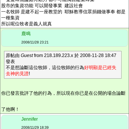
股市的集資功能 可以開發事業 建設社會
一名牧師 是建不起一座教堂的 耶穌教導信眾捐錢做事奉 都是
一種集資
所以呢位牧者是義人就真
鹿鳴
2008/11/28 23:21
原帖由
Guest
from 218.189.223.x 於 2008-11-28 18:47
發表
不是想論斷這位牧師，這位牧師的行為
好明顯是已經失
去神的見證
!
你已發言批評了他的行為，所以現在你已是在公開的場合論斷
了他啊！
Jennifer
2008/11/29 18:39