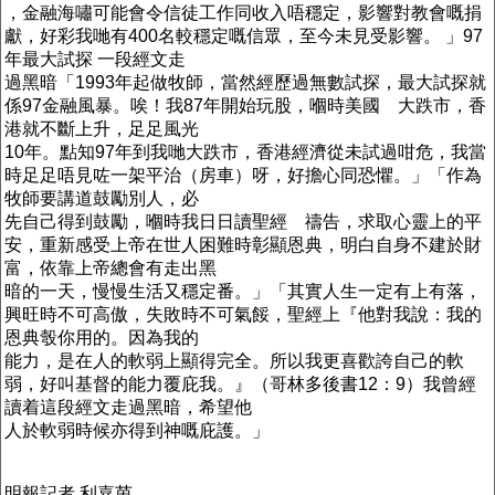
，金融海嘯可能會令信徒工作同收入唔穩定，影響對教會嘅捐
獻，好彩我哋有400名較穩定嘅信眾，至今未見受影響。 」97
年最大試探 一段經文走
過黑暗「1993年起做牧師，當然經歷過無數試探，最大試探就
係97金融風暴。唉！我87年開始玩股，嗰時美國 大跌市，香
港就不斷上升，足足風光
10年。點知97年到我哋大跌市，香港經濟從未試過咁危，我當
時足足唔見咗一架平治（房車）呀，好擔心同恐懼。」「作為
牧師要講道鼓勵別人，必
先自己得到鼓勵，嗰時我日日讀聖經 禱告，求取心靈上的平
安，重新感受上帝在世人困難時彰顯恩典，明白自身不建於財
富，依靠上帝總會有走出黑
暗的一天，慢慢生活又穩定番。」「其實人生一定有上有落，
興旺時不可高傲，失敗時不可氣餒，聖經上『他對我說：我的
恩典彀你用的。因為我的
能力，是在人的軟弱上顯得完全。所以我更喜歡誇自己的軟
弱，好叫基督的能力覆庇我。』（哥林多後書12：9）我曾經
讀着這段經文走過黑暗，希望他
人於軟弱時候亦得到神嘅庇護。」
明報記者 利嘉茵