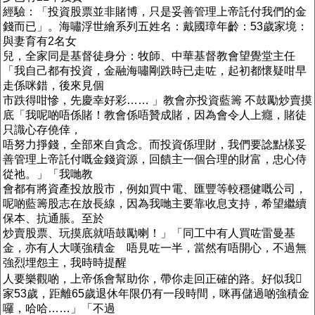
經驗：「投資股票並非賭博，只是妥善管理上帝託付我們的金
錢而已」。海嘯浮世繪系列五姓名：戴國璋年齡：53歲家境：
與妻育有2名女
兒，全家同是基督徒身分：牧師、中華基督教會望覺堂主任
「我自己都有投資，金融海嘯剛跌時已走咗，起初都懷疑咁早
走係咪錯，後來見個
市跌得咁慘，先慶幸好彩…… 」教會亦投資藍籌 不鼓勵炒賣摸
底「我呢啲唔係賭！教會係唔贊成賭，因為會令人上癮，賭徒
只識心存僥倖，
唔努力掙錢，全部來自貪念。而投資係理財，我們要諗點樣妥
善管理上帝託付嘅金錢資源，回饋主一個合理的財富，忠心侍
從祂。」「我哋教
會都有將資產投放股市，例如買中電、匯豐等較穩健嘅公司，
呢啲藍籌股志在放長線，因為我哋主要靠收息支持，希望繼續
保本、抗通脹。至於
炒賣股票、玩摸底就唔鼓勵喇！」「同工中有人買咗雷曼基
金，亦有人大嘆強積金 唔見咗一半，當然有唔開心，不過無
強烈埋怨主，我時時提醒
人要樂觀啲，上帝係會幫助你，帶你走回正確的路。好似我
家53歲，距離65歲退休年限仍有一段時間，咪再儲過啲強積金
囉，哈哈……」「不過