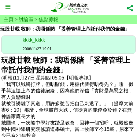
主頁
>
討論區
>
焦點剪報
玩股廿載 牧師：我唔係賭 「妥善管理上帝託付我們的金錢」
kkkk_kkkk
2008/11/27 19:01
玩股廿載 牧師：我唔係賭 「妥善管理上
帝託付我們的金錢」
(明報)11月27日 星期四 05:05【明報專訊】
「我可以戥腳打牌，但唔賭錢，用糖代替得唔得先？」賭，似
乎與追隨上帝的信徒絕緣，因為他們深信「貪財是萬惡之根，
有人貪戀錢財，
就被引誘離了真道，用許多愁苦把自己刺透了。」（提摩太前
書6：10）那麼，全球股市大跌，信徒真的能倖免於難？在無
神論家庭長大的
戴國璋，一次隨中學好友踏足教會，因神一個招呼，就毅然走
到中國神學研究院修讀道學碩士。當上牧師至今15載，原來至
少已有21年投資