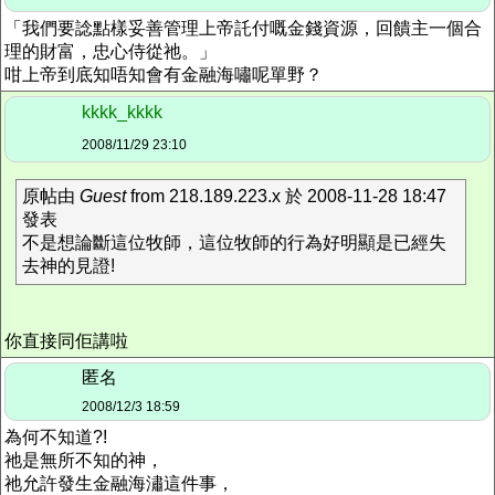
「我們要諗點樣妥善管理上帝託付嘅金錢資源，回饋主一個合
理的財富，忠心侍從祂。」
咁上帝到底知唔知會有金融海嘯呢單野？
kkkk_kkkk
2008/11/29 23:10
原帖由
Guest
from 218.189.223.x 於 2008-11-28 18:47
發表
不是想論斷這位牧師，這位牧師的行為好明顯是已經失
去神的見證!
你直接同佢講啦
匿名
2008/12/3 18:59
為何不知道?!
祂是無所不知的神，
祂允許發生金融海潚這件事，