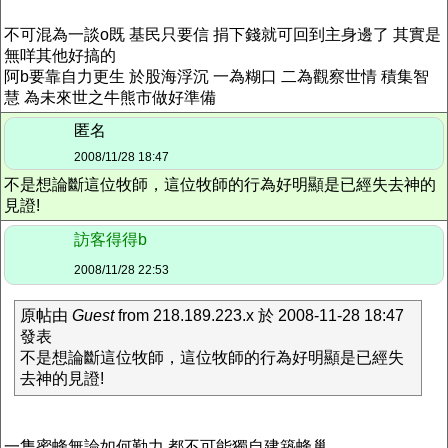
不可混為一談o既 基民只要信 捐下錢就可回到主身邊了 其實是
無咩其他好搞的
阿b要靠自力更生 於股海浮沉 一為糊口 二為觀察世情 積集智
慧 為未來世之牛熊市做好準備
匿名
2008/11/28 18:47
不是想論斷這位牧師，這位牧師的行為好明顯是已經失去神的
見證!
訪客得得b
2008/11/28 22:53
原帖由
Guest
from 218.189.223.x 於 2008-11-28 18:47
發表
不是想論斷這位牧師，這位牧師的行為好明顯是已經失
去神的見證!
一隻蜜蜂無論如何勤力 都不可能獨自建築蜂巢