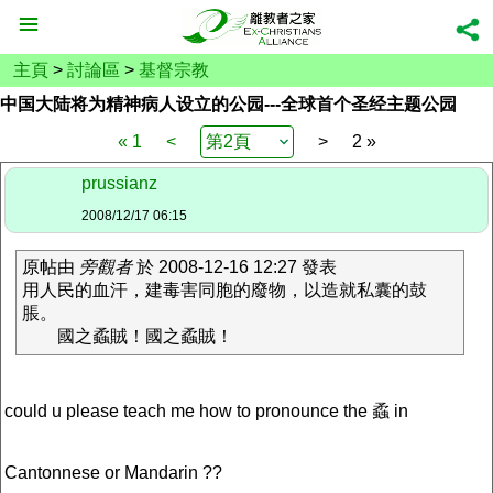
主頁
>
討論區
>
基督宗教
中国大陆将为精神病人设立的公园---全球首个圣经主题公园
« 1
<
>
2 »
prussianz
2008/12/17 06:15
原帖由
旁觀者
於 2008-12-16 12:27 發表
用人民的血汗，建毒害同胞的廢物，以造就私囊的鼓
脹。
國之蟊賊！國之蟊賊！
could u please teach me how to pronounce the 蟊 in
Cantonnese or Mandarin ??