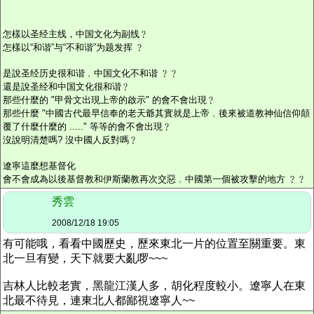
怎樣以圣经主线，中国文化为副线﹖
怎樣以“和谐”与“不和谐”为题发挥 ﹖
是說圣经历史很和谐﹐中国文化不和谐 ﹖﹖
還是說圣经和中国文化很和谐﹖
那些什麼的 "甲骨文出現上帝的啟示" 的會不會出現﹖
那些什麼 "中國古代最早信奉的老天爺其實就是上帝﹐後來被道教神仙信仰顛
覆了什麼什麼的 ....." 等等的會不會出現﹖
沒說明清楚嗎? 沒中國人反對嗎﹖
遼寧這麼想基督化
會不會成為以後基督教和伊斯蘭教再次交惡﹐中國第一個被攻擊的地方 ﹖﹖
秀雲
2008/12/18 19:05
有可能哦，看看中國歷史，歷來東北一片的位置至關重要。東
北一旦有變，天下就要大亂啰~~~
吉林人比較老實，黑龍江漢人多，胡化程度較小。遼寧人在東
北最不待見，連東北人都鄙視遼寧人~~