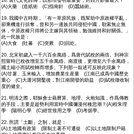
18. 唐代文化西傳，以那項發明最重要，對西方影響最大？
(A)火藥 (造紙術 (C)指南針 (D)蠶絲術。
19. 我國中古時期，「有一草原民族，既幫助中原政權平亂，
卻乘機進行掠奪，曾和另一邊族共同侵犯中國，勒索無止無
休，中原政權只得將公主嫁與其領袖，勉強維持和好關係。」
此一民族是：
(A)大食 (吐蕃 (C)突厥 (D)回紇。
20. 北宋初歲入一千六百余萬緡，爲唐代賦稅的兩倍。到神宗
熙甯時已稅收增至五千余萬緡。南渡後，更增至六千余萬緡，
國土縮小而賦稅轉而增多。下列那一敍述可反映此現象？
(A)甘薯、玉米輸入，增加農業生産量 (江南已成爲中國歷史
重心 (C)大運河開鑿後，對江南開發的助益 (D)賦稅徵收制
度的健全。
21. 明清之際，耶穌會士藉曆算、地理、火炮知識，作爲傳教
的手段，主要是趁勢利用當時中國彌漫何種思潮？(A)程朱理
學 (陽明心學 (C)經世致用之學 (D)考据學。
22. 所謂「土斷」之制，就是：
(A)土地國有政策 (限制土著不可遷徙 (C)以土地限制戶籍