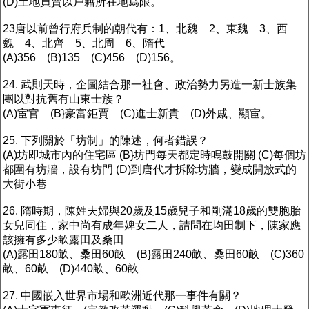
(D)土地買賣以戶籍所在地爲限。
23唐以前曾行府兵制的朝代有：1、北魏 2、東魏 3、西
魏 4、北齊 5、北周 6、隋代
(A)356 (B)135 (C)456 (D)156。
24. 武則天時，企圖結合那一社會、政治勢力另造一新士族集
團以對抗舊有山東士族？
(A)宦官 (B}豪富鉅賈 (C)進士新貴 (D)外戚、顯宦。
25. 下列關於「坊制」的陳述，何者錯誤？
(A)坊即城市內的住宅區 (B}坊門每天都定時鳴鼓開關 (C)每個坊
都圍有坊牆，設有坊門 (D)到唐代才拆除坊牆，變成開放式的
大街小巷
26. 隋時期，陳姓夫婦與20歲及15歲兒子和剛滿18歲的雙胞胎
女兒同住，家中尚有成年婢女二人，請問在均田制下，陳家應
該擁有多少畝露田及桑田
(A)露田180畝、桑田60畝 (B}露田240畝、桑田60畝 (C)360
畝、60畝 (D)440畝、60畝
27. 中國嵌入世界市場和歐洲近代那一事件有關？