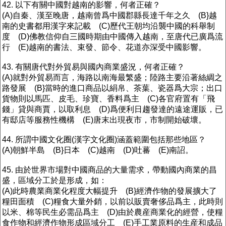
42. 以下有關中國對越南的影響，何者正確？
(A)自秦、漢至晚唐，越南曾爲中國郡縣長達千年之久 (B}越
南的史書都用漢字來記載 (C)歷代王朝均沿襲中國的科舉制
度 (D)佛教信仰自三國時期由中國傳入越南，至唐代已廣爲流
行 (E)越南的書法、束發、節令、花道亦深受中國影響。
43. 有關唐代對外貿易與國內商業盛況，何者正確？
(A)就對外貿易而言，海路以南海最繁盛；陸路主要沿著絲綢之
路發展 (B}當時的進口商品以絹帛、茶葉、瓷器爲大宗；出口
貨物則以馬匹、皮毛、珍寶、香料爲主 (C)各官府置有「飛
錢」貸與商賈，以取利息 (D)爲便利日趨發達的遠途運販，已
有邸店等服務性機構 (E)唐末出現夜市，市制開始破壞。
44. 所謂中國文化圈(漢字文化圈)涵蓋範圍包括那些地區？
(A)朝鮮半島 (B}日本 (C)越南 (D)吐蕃 (E)南詔。
45. 由於世界市場對中國商品的大量需求，帶動國內商業的昌
盛，區域分工於是形成，如：
(A)此時農業商業化程度大幅提升 (B}經濟作物的發展擴大了
糧田面積 (C)糧食大量外銷，以前以販賣奢侈品爲主，此時則
以米、棉等民生必需品爲主 (D)由於農産商業化的經營，使糧
食作物和經濟作物形成區域分工 (E)手工業原料的生産和成品