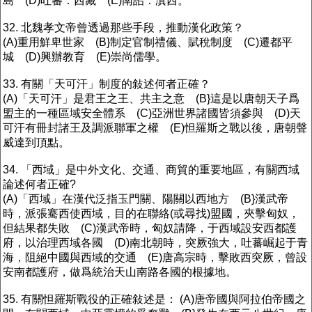
島 (D)吐蕃：西藏 (E)南詔：滇西。
32. 北魏孝文帝曾透過那些手段，推動漢化政策？
(A)重用鮮卑世家 (B}制定官制禮儀、賦稅制度 (C)遷都平
城 (D)興辦教育 (E)崇尚儒學。
33. 有關「天可汗」制度的敍述何者正確？
(A)「天可汗」是君王之王、共主之意 (B}這是以唐朝天子爲
盟主的一種區域安全體系 (C)亞洲世界諸國皆須參與 (D)天
可汗有冊封諸王及調派聯軍之權 (E)怛羅斯之戰以後，唐朝聲
威達到頂點。
34. 「西域」是中外文化、交通、商貿的重要地區，有關西域
論述何者正確?
(A)「西域」在漢代泛指玉門關、陽關以西地方 (B}漢武帝
時，派張騫西使西域，目的在聯絡(或尋找)盟國，夾擊匈奴，
但結果都失敗 (C)漢武帝時，匈奴請降，于西域設安西都護
府，以治理西域各國 (D)南北朝時，突厥強大，吐蕃崛起于青
海，阻絕中國與西域的交通 (E)唐高宗時，擊敗西突厥，曾設
安南都護府，做爲統治天山南路各國的根據地。
35. 有關怛羅斯戰役的正確敍述是： (A)唐帝國與阿拉伯帝國之