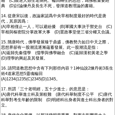
籍 (C)敍述人類生老病死、輪回轉生的思想，爲佛教重要經
典 (D)討論煉丹及長生不死，發揮道教理論的書籍。
14. 從唐宋以後，政論家認爲中央宰相制度最好的時代是唐
代，其原因爲：
(A)宰相僅止一人，可以避紛擾 (B}軍國大事決于禦史台 (C)
宰相與樞密院分掌政軍大事 (D)置政事堂使三省分權又合議。
15. 隋唐時代，佛學發展臻于鼎盛，佛教勢力如日中天之際，
思想界卻有一股潮流逐漸蘊蓄發展。此一股潮流是指：
(A)返歸先秦儒學 (儒學與佛學融合 (C)返歸漢初黃老之學
(D)理學的興起及其發展。
16. 請問道教思想中含有下列那些內容？1神仙說2煉丹術3長生
術4道家思想5靈魂輪回
(A)1234(1235(C)2345(D)1345。
17. 所謂「三十老明經，五十少進士」的意思是：
(A)唐代科舉進士科及第較難 (唐代科舉制度不公平 (C)唐代
科舉對考生年齡的限制 (D)明經科出身者與進士科出身者的對
立。