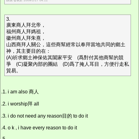
鴟鴞 發表於 2009/1/17 04:11
3.
廣東商人拜北帝，
福州商人拜媽祖，
徽州商人拜朱熹，
山西商拜人關公，這些商幫經常以奉拜當地共同的鄉土
神，其主要目的在：
(A)祈求鄉土神保佑其闔家平安 (爲對付其他商幫的競
爭 (C)凝聚內部的團結 (D)爲了掩人耳目，方便行走私
貿易。
.1. i am also 商人
.2. i worship拜 all
.3. i do not need any reason目的 to do it
.4. o k , i have every reason to do it
.5.