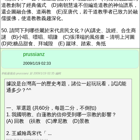
道教創制了經典儀式 (D)南朝慧遠不但編造道教的神仙譜系，
還企圖融合佛、道兩教 (E)至唐代，若干道教學者已致力於融
儒援佛，使道教教義趨深化。
50. 請問下列哪些屬於宋代庶民文化？(A)講史、說經、合生商
謎 (B}小唱、嘌唱、唱賺 (C)張澤端的風俗畫－清明上河圖
(D)吃糖品甜食、拜城隍 (E) 蹴球、踏索、角抵
prussianz
2009/1/19 02:33
本帖最後由 prussianz 於 2009/1/19 02:35 編輯
據說是台灣高一的歷史考題，諸位一起玩玩看，試試能
通多少？^^
一、單選題 (共60分，每題二分，不倒扣)
1. 我國明教、白蓮教的信仰受到哪一宗教的影響？
(A) 回教 (祆教 (C)摩尼教 (D)景教
2. 王威翰爲宋代「 ...