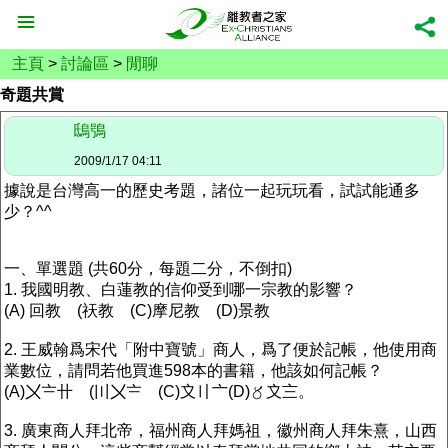
主頁
>
討論區
>
閒聊
奇題共賞
鴟鴞
2009/1/17 04:11
據說是台灣高一的歷史考題，諸位一起玩玩看，試試能通多
少？^^
一、單選題 (共60分，每題二分，不倒扣)
1. 我國明教、白蓮教的信仰受到哪一宗教的影響？
(A) 回教 (祆教 (C)摩尼教 (D)景教
2. 王威翰爲宋代「附中寶號」商人，爲了便於記帳，他使用商
業數位，請問若他買進598本的書籍，他該如何記帳？
(A)〤〧卄 (〣〤〧 (C)〩〢〦(D)〥〩〨。
3. 廣東商人拜北帝，福州商人拜媽祖，徽州商人拜朱熹，山西