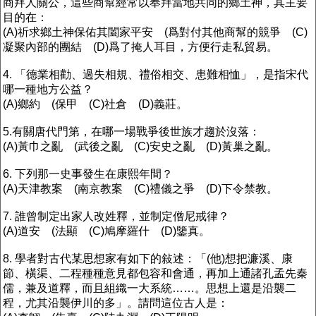
商拜人關公，這些商幫經常以奉拜當地共同的鄉土神，其主要
目的在：
(A)祈求鄉土神保佑其闔家平安 (爲對付其他商幫的競爭 (C)
凝聚內部的團結 (D)爲了掩人耳目，方便行走私貿易。
4. 「德業相勸、過失相規、禮俗相交、患難相恤」，是指宋代
哪一種地方公益？
(A)鄉約 (保甲 (C)社倉 (D)義莊。
5.有關唐代門第，在哪一場戰爭後世族才趨於沒落：
(A)黃巾之亂 (武後之亂 (C)安史之亂 (D)黃巢之亂。
6. 下列那一史事發生在康熙年間？
(A)天津教案 (南京教案 (C)禮儀之爭 (D)下令禁教。
7. 誰曾制定出家人改姓釋，並制定僧尼戒律？
(A)道安 (法顯 (C)鳩摩羅什 (D)鑒真。
8. 學者對古代某思想家有如下的敍述：「(他)想把濂溪、康
節、橫渠、二程種種意見都包容和會通，再加上通諸孔孟先秦
儒，兼及道釋，而且組織一大系統……。思想上還是沿襲二
程，尤其沿襲伊川的多」。請問這位古人是：