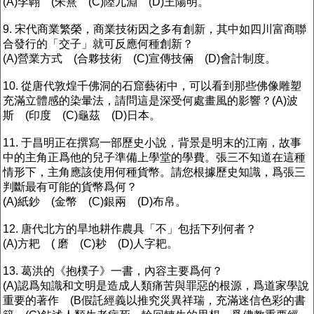
(A)李翺 (朱熹 (C)陸九淵 (D)王陽明。
9. 宋代商業繁榮，商業技術因之多有創新，其中如四川富商聯
合發行的「交子」就可反應何種創新？
(A)營業方式 (合夥技術 (C)宣傳技倆 (D)會計制度。
10. 從唐代敦煌千佛洞的石窟藝術中，可以看到那些佛像雕塑
充滿立體感的染暈法，請問這是深受何處畫風的影響？(A)波
斯 (印度 (C)龜茲 (D)日本。
11. 于昌明正在撰寫一部歷史小說，背景是明末的江南，故事
中的主角正爲他的兒子準備上學堂的學費。張三不知道在這種
情形下，主角應該使用何種貨幣。請您根據歷史知識，爲張三
判斷最有可能的貨幣爲何？
(A)紙鈔 (金幣 (C)銀兩 (D)布帛。
12. 唐代北方的旱地耕作農具「不」包括下列何者？
(A)方耙 ( 磨 (C)耖 (D)人字耙。
13. 葛洪的《抱樸子》一書，內容主要爲何？
(A)認爲知識和文明是造成人類痛苦與罪惡的根源，爲道家學說
重要的著作 (B假託經義以推究災異祥瑞，充滿迷信色彩的書