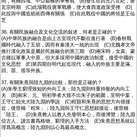
間，有關西域、中亞霸權的爭奪戰 (B}發生在西元八世紀，唐
玄宗時期 (C)此場戰役唐軍戰勝，使大食西進政策受挫 (D)
此役與中國造紙術西傳有關係 (E)在此戰役中國的將領是王仙
芝
36. 有關民族融合及文化交流的敍述，何者是正確的？
(A)中華民族的融合是由上古至現代不斷在進行著 (B}春秋戰
國時代融入了五胡，因而有秦漢大一統的出現 (C)北魏孝文帝
推行漢化政策是屬於民族融合的第三期 (D)兩宋時，女真、蒙
古雖以軍事入中原，但大多採用中國的政治制度，接受中國的
文化思想 (E)第四期自明代起迄現代，融入的外族主要是滿、
回、苗、傜等外族。
37. 有關朱熹與陸九淵的比較，那些是正確的？
(A)朱學主窮理致知的外向工夫；陸九淵則特重持敬的內向工
夫 (B}南宋、元、明初學者大致不出朱子的範圍，至明中葉，
王守仁始光大陸九淵的學說 (C)程顥和朱熹的思想方向很接
近，後世稱「程朱」；陸九淵與王守仁思想頗接近，後世稱
「陸王」 (D)朱熹教人以教人先發明本心，而後博覽；陸九淵
信古人、讀古書爲格物、窮理的入手方法 (E)朱熹思想系統以
理爲高概念；陸九淵則以心爲最高概念。