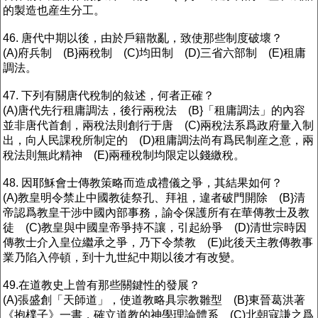
的製造也産生分工。
46. 唐代中期以後，由於戶籍散亂，致使那些制度破壞？
(A)府兵制 (B}兩稅制 (C)均田制 (D)三省六部制 (E)租庸
調法。
47. 下列有關唐代稅制的敍述，何者正確？
(A)唐代先行租庸調法，後行兩稅法 (B}「租庸調法」的內容
並非唐代首創，兩稅法則創行于唐 (C)兩稅法系爲政府量入制
出，向人民課稅所制定的 (D)租庸調法尚有爲民制産之意，兩
稅法則無此精神 (E)兩種稅制均限定以錢繳稅。
48. 因耶穌會士傳教策略而造成禮儀之爭，其結果如何？
(A)教皇明令禁止中國教徒祭孔、拜祖，違者破門開除 (B}清
帝認爲教皇干涉中國內部事務，諭令保護所有在華傳教士及教
徒 (C)教皇與中國皇帝爭持不讓，引起紛爭 (D)清世宗時因
傳教士介入皇位繼承之爭，乃下令禁教 (E)此後天主教傳教事
業乃陷入停頓，到十九世紀中期以後才有改變。
49.在道教史上曾有那些關鍵性的發展？
(A)張盛創「天師道」，使道教略具宗教雛型 (B}東晉葛洪著
《抱樸子》一書，確立道教的神學理論體系 (C)北朝寇謙之爲