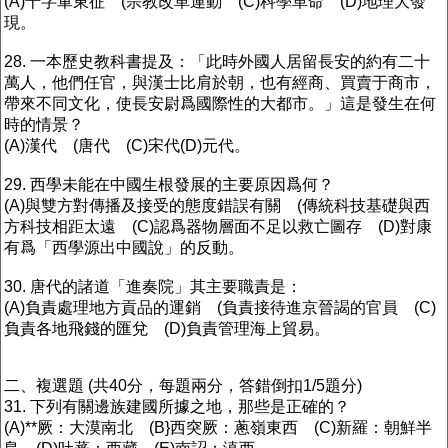
(A)十字軍東征 (宗教改革運動 (C)科學革命 (D)地理大發
現。
28. 一本歷史教科書提及：「此時外國人居留長安的約有二十
萬人，他們任官，與漢士比肩於朝，也有經商、買賣于商市，
帶來不同文化，使長安尉爲國際性的大都市。」這是發生在何
時的情景？
(A)漢代 (唐代 (C)宋代(D)元代。
29. 西學未能在中國生根發展的主要原因爲何？
(A)與雙方對傳播及接受的態度錯誤有關 (傳統科技基礎與西
方科技相距太遠 (C)認爲器物層面不足以救亡圖存 (D)對康
有爲「西學源出中國說」的反動。
30. 唐代的諸道「進奏院」其主要職責是：
(A)負責處理地方貢品的運銷 (負責接待進京晉謁的官員 (C)
負責各地飛錢的匯兌 (D)負責管理海上貿易。
二、複選題 (共40分，每題兩分，答錯倒扣1/5題分)
31. 下列有關邊族建國所據之地，那些是正確的？
(A)**厥：大漠南北 (B}西突厥：蔥嶺東西 (C)新羅：朝鮮半