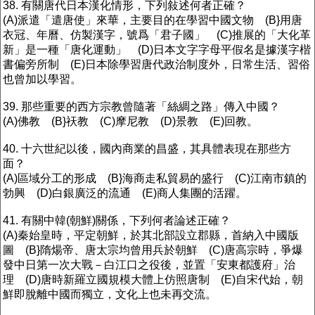
38. 有關唐代日本漢化情形，下列敍述何者正確？
(A)派遣「遣唐使」來華，主要目的在學習中國文物 (B}用唐
衣冠、年曆、仿製漢字，號爲「君子國」 (C)推展的「大化革
新」是一種「唐化運動」 (D)日本文字字母平假名是據漢字楷
書偏旁所制 (E)日本除學習唐代政治制度外，日常生活、習俗
也曾加以學習。
39. 那些重要的西方宗教曾隨著「絲綢之路」傳入中國？
(A)佛教 (B}祆教 (C)摩尼教 (D)景教 (E)回教。
40. 十六世紀以後，國內商業的昌盛，其具體表現在那些方
面？
(A)區域分工的形成 (B}海商走私貿易的盛行 (C)江南市鎮的
勃興 (D)白銀廣泛的流通 (E)商人集團的活躍。
41. 有關中韓(朝鮮)關係，下列何者論述正確？
(A)秦始皇時，平定朝鮮，於其北部設立郡縣，首納入中國版
圖 (B}隋煬帝、唐太宗均曾用兵於朝鮮 (C)唐高宗時，爭爆
發中日第一次大戰－白江口之役後，並置「安東都護府」治
理 (D)唐時新羅立國規模大體上仿照唐制 (E)自宋代始，朝
鮮即脫離中國而獨立，文化上也未再交流。