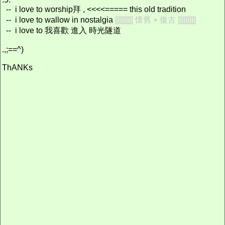
-- i love to worship拜 , <<<<===== this old tradition
-- i love to wallow in nostalgia
[[[[[[[[[ 懷舊 + 復古 ]]]]]]]]]
-- i love to 我喜歡 進入 時光隧道
.,;==^)
ThANKs