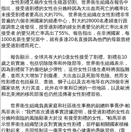
女性割禮又稱作女性生殖器切割。世界衛生組織在報告中
指出，接受過割禮的女性在分娩時因為大出血而死亡的概率比
未接受割禮者要高出大約70%。 世界衛生組織在女性割禮非常
普遍的六個非洲國家的婦產中心，對大約28000名產婦進行跟
蹤調查之後發現，授受過割禮的婦女所產嬰兒的死亡率比未所
接受者 的嬰兒死亡率高出了55%。報告指出，在非洲國家，每
1000名新生嬰兒當中，就有多達20名直接因為他們的母親曾經
接受過割禮而死亡。
報告顯示，全球共有大約1億女性接受了割禮。割禮在10
歲之前實施，包括切除陰蒂和外陰部等。世界衛生組織表示，
因為割禮留下的傷疤缺少彈性， 這些女性日後生產時將面臨難
產，進而大大增加了剖腹產、大出血以及死胎等危險。然而女
性割禮在包括蘇旦、查德、獅子山以及吉布地等在內28個非洲
國家依然 大行其道，此外在中東和亞洲的一些地區，以及歐洲
和北美洲的移民部落也仍然流傳著女性割禮習俗。
世界衛生組織負責家庭和社區衛生事務的副總幹事喬伊-帕
馬菲表示：“我們首次通過事實證據證明，接受過割禮的女性在
分娩時面臨的風險顯著大於沒 有接受割禮的女性。”帕馬菲表
示世界衛生組織堅決反對實施女性割禮，並呼籲相關國家積極
行動起來，共同抵制這一傷害女性身心健康的愚昧習俗。(章