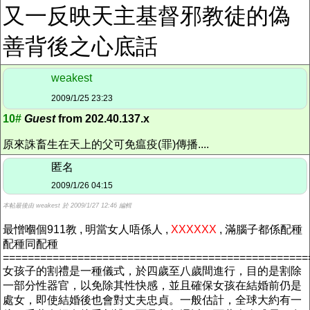
又一反映天主基督邪教徒的偽
善背後之心底話
weakest
2009/1/25 23:23
10#
Guest
from 202.40.137.x
原來誅畜生在天上的父可免瘟疫(罪)傳播....
匿名
2009/1/26 04:15
本帖最後由 weakest 於 2009/1/27 12:46 編輯
最憎嗰個911教 , 明當女人唔係人 ,
XXXXXX
, 滿腦子都係配種
配種同配種
=================================================
女孩子的割禮是一種儀式，於四歲至八歲間進行，目的是割除
一部分性器官，以免除其性快感，並且確保女孩在結婚前仍是
處女，即使結婚後也會對丈夫忠貞。一般估計，全球大約有一