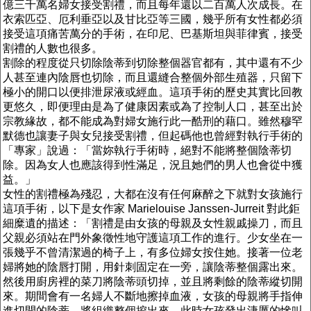
億三千萬名婦女接受割禮，而且每年還以二百萬人次成長。在
衣索匹亞、厄利垂亞以及甘比亞等三國，幾乎所有女性都必須
接受這項痛苦萬分的手術，在印尼、巴基斯坦與菲律賓，接受
割禮的人數也很多。
割除的程度從只切除陰蒂到切除整個器官都有，其中還有不少
人甚至連內陰唇也切除，而且還縫合整個外部生殖器，只留下
極小的開口以便排泄尿液或經血。這項手術的歷史其實比回教
更悠久，即便理由是為了健康因素或為了控制人口，甚至出於
宗教緣故，都不能成為對婦女施行此一酷刑的藉口。雖然穆罕
默德也讓妻子與女兒接受割禮，但起碼他也曾經對執行手術的
「專家」說過：「當妳執行手術時，絕對不能將整個陰蒂切
除。因為女人也應該得到性滿足，況且她們的男人也會從中獲
益。」
女性的割禮極為殘忍，大都在沒有任何麻醉之下就對女孩施行
這項手術，以下是女作家 Marielouise Janssen-Jurreit 對此鉅
細糜遺的描述：「割禮是由女孩的母親及女性親戚操刀，而且
父親必須站在門外象徵性地守護這項工作的進行。少女坐在一
張幾乎不曾清潔過的椅子上，有多位婦女按住她。接著一位老
婦將她的陰唇打開，用針刺固定在一旁，讓陰蒂整個露出來。
然後用廚房裡的菜刀將陰蒂頭切掉，並且將剩餘的陰蒂縱切開
來。期間會有一名婦人不斷地擦掉血液，女孩的母親將手指伸
進切開的陰蒂，將組織整個挖出來。此時女孩發出淒厲的慘叫