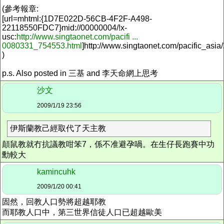
(參考報章:
[url=mhtml:{1D7E022D-56CB-4F2F-A498-
22118550FDC7}mid://00000004/!x-
usc:
http://www.singtaonet.com/pacifi ...
0080331_754553.html
]
http://www.singtaonet.com/pacific_as
)
p.s. Also posted in 三基 and 李天命網上思考
沙文
2009/1/19 23:56
伊斯蘭教己經取代了天主教
顛鼠教就冇抗議教咁笨7，係不准避孕喎。在生仔長跑賽中功
勳較大
kamincuhk
2009/1/20 00:41
固然，回教人口勢將超越耶教
而耶教人口中，第三世界信徒人口已超越歐美