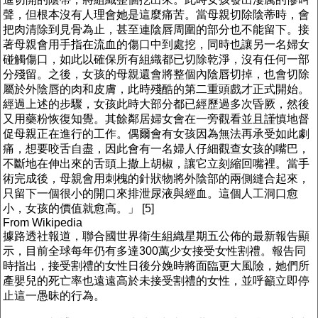
聲，但根本沒有人理會她是這麼痛苦。當母親切除陰蒂時，會
把肉清除到見骨為止，甚至連陰唇周圍的部分也不能留下。接
著母親會用手指在流血的傷口中到處挖，同時也讓另一名婦女
碰觸傷口，如此以確保所有組織都已切除乾淨，沒有任何一部
分殘留。之後，女孩的母親還會將整個內陰唇切掉，也會切除
屬於外陰唇的肉和皮膚，此時殘酷的第二重頭戲才正式開始。
經過上述的步驟，女孩此時大部分都已經歷過多次昏厥，然後
又用藥粉恢復知覺。其餘鄰居婦女會在一旁觀看並且謹慎地督
促母親正在進行的工作。偶爾會有女孩因為無法再承受如此劇
痛，想要咬舌自盡，因此會有一名婦人仔細觀查女孩的嘴巴，
不斷地在伸出來的舌頭上撒上胡椒，讓它立刻縮回嘴裡。當手
術完成後，母親會用刺槐的針狀物將外陰部的兩側縫合起來，
只留下一個很小的開口來排泄尿液與經血。這個人工洞口愈
小，女孩的價值就愈高。」 [5]
From Wikipedia
據路透社報道，聯合國世界衛生組織星期五公佈的最新報告顯
示，目前全球每年仍有多達300萬少女接受女性割禮。報告同
時指出，接受割禮的女性日後分娩時將面臨更大風險，她們所
產嬰兒的死亡率也遠遠高於未接受割禮的女性，並呼籲立即停
止這一愚昧的行為。