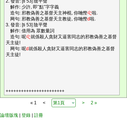
2. 發音: [ti 53] 陰平聲
解作: 少許, 即"點"字字義
造句: 邪教偽善之基督天主神棍, 你哋慳
尐
啦.
网句: 邪教偽善之基督天主教徒, 你哋慳
d
啦.
3. 發音: [ti 53] 陰平聲
解作: 借用為 眾數量詞
造句: 呢
尐
就係殺人貪財又逼害同志的邪教偽善之基督
天主徒!
网句: 呢
d
就係殺人貪財又逼害同志的邪教偽善之基督
天主徒!
+++++++++++++++++++++++
« 1
<
>
2 »
論壇版塊
|
登錄
|
註冊