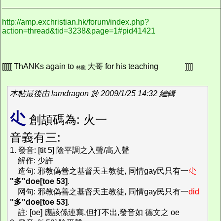
_________________________________________________
http://amp.exchristian.hk/forum/index.php?
action=thread&tid=3238&page=1#pid41421
[[[[[ ThANKs again to
大哥 for his teaching
]]]]
林龍
本帖最後由 lamdragon 於 2009/1/25 14:32 編輯
尐
創頡碼為: 火一
音義有三:
1. 發音: [tit 5] 陰平調之入聲/高入聲
解作: 少許
造句: 邪教偽善之基督天主教徒, 同情gay民只有一
尐
"多"doe[toe 53]
.
网句: 邪教偽善之基督天主教徒, 同情gay民只有一
did
"多"doe[toe 53]
.
註: [oe] 應該係連寫,但打不出,發音如 德文之 oe