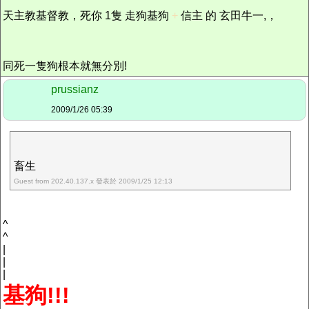
天主教基督教，死你 1隻 走狗基狗
+
信主 的 玄田牛一,，
同死一隻狗根本就無分別!
prussianz
2009/1/26 05:39
畜生
Guest from 202.40.137.x 發表於 2009/1/25 12:13
^
^
|
|
|
基狗!!!