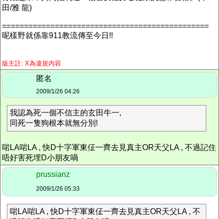
田/雅 龍)
===============================================
呢樣野就係靠911教流傳至今日!!
版主註
: X
為違規內容
匿名
2009/1/26 04:26
我認為死一個不信主的玄田牛一,
同死一隻狗根本就無分別!
啱LA啱LA , 快D十字軍東佂一齊去見真主OR天父LA , 不過記住
唔好害死埋D小朋友喎
prussianz
2009/1/26 05:33
啱LA啱LA , 快D十字軍東佂一齊去見真主OR天父LA , 不