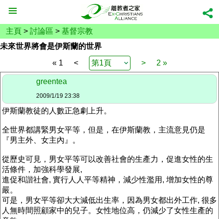
主頁
>
討論區
>
基督宗教
未來世界將會是伊斯蘭的世界
« 1
<
>
2 »
greentea
2009/1/19 23:38
伊斯蘭教徒的人數正急劇上升。
全世界都講緊男女平等，但是，在伊斯蘭教，主流意見仍是
『男主外、女主內』。
從歷史可見，男女平等可以改善社會的生產力，促進女性的生
活條件，加強科學發展,
進促和諧社會, 實行人人平等精神，減少性濫用, 增加女性的尊
嚴。
可是，男女平等卻大大減低出生率，因為男女都出外工作, 很多
人無時間照顧家中的兒子。女性地位高，仍減少了女性生產的