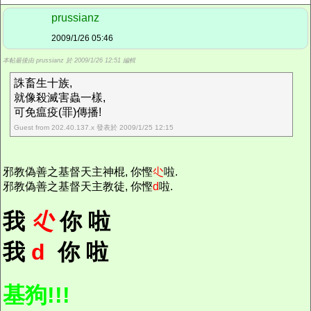
prussianz
2009/1/26 05:46
本帖最後由 prussianz 於 2009/1/26 12:51 編輯
誅畜生十族,
就像殺滅害蟲一樣,
可免瘟疫(罪)傳播!
Guest from 202.40.137.x 發表於 2009/1/25 12:15
邪教偽善之基督天主神棍, 你慳
尐
啦.
邪教偽善之基督天主教徒, 你慳
d
啦.
我
尐
你 啦
我
d
你 啦
基狗!!!