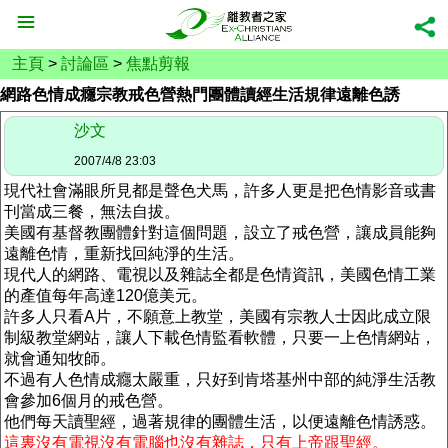
主頁
>
討論區
>
焦點剪報
網路色情成癮宗教戒色營熱門團體讀經生活規律遠離色誘
沙文
2007/4/8 23:03
現代社會滿眼所見都是聲色犬馬，許多人更是把色情影音或書
刊當成三餐，無法自拔。
美國有基督教團體針對這個問題，設立了戒色營，讓成員能夠
遠離色情，重新找回純淨的生活。
現代人的網路、電視以及雜誌全都是色情資訊，美國色情工業
的產值每年高達120億美元。
許多人只看A片，不願意上教堂，美國有宗教人士因此成立限
制級教堂網站，讓人下載色情監看軟體，只要一上色情網站，
就會通知牧師。
不過有人色情成癮太嚴重，只好到肯塔基州中部的純淨生活教
會參加6個月的戒色營。
他們每天讀聖經，過著規律的團體生活，以便遠離色情誘惑。
這裏沒有電視沒有電腦也沒有雜誌，只有上帝跟聖經。