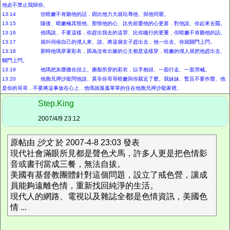
他必不禁止我歸你。
13:14 但暗嫩不肯聽他的話．因比他力大就玷辱他、與他同寢。
13:15 隨後、暗嫩極其恨他、那恨他的心、比先前愛他的心更甚．對他說、你起來去罷。
13:16 他瑪說、不要這樣．你趕出我去的這罪、比你纔行的更重．但暗嫩不肯聽他的話。
13:17 就叫伺候自己的僕人來、說、將這個女子趕出去．他一出去、你就關門上閂。
13:18 那時他瑪穿著彩衣．因為沒有出嫁的公主都是這樣穿．暗嫩的僕人就把他趕出去、
關門上閂。
13:19 他瑪把灰塵撒在頭上、撕裂所穿的彩衣．以手抱頭、一面行走、一面哭喊。
13:20 他胞兄押沙龍問他說、莫非你哥哥暗嫩與你親近了麼。我妹妹、暫且不要作聲、他
是你的哥哥．不要將這事放在心上．他瑪就孤孤單單的住在他胞兄押沙龍家裡。
Step.King
2007/4/9 23:12
原帖由
沙文
於 2007-4-8 23:03 發表
現代社會滿眼所見都是聲色犬馬，許多人更是把色情影
音或書刊當成三餐，無法自拔。
美國有基督教團體針對這個問題，設立了戒色營，讓成
員能夠遠離色情，重新找回純淨的生活。
現代人的網路、電視以及雜誌全都是色情資訊，美國色
情 ...