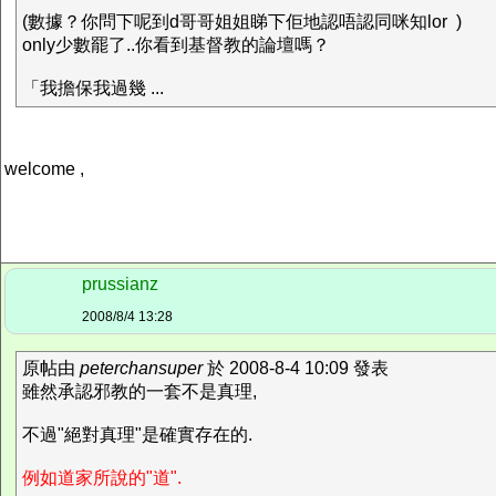
(數據？你問下呢到d哥哥姐姐睇下佢地認唔認同咪知lor )
only少數罷了..你看到基督教的論壇嗎？
「我擔保我過幾 ...
welcome ,
prussianz
2008/8/4 13:28
原帖由
peterchansuper
於 2008-8-4 10:09 發表
雖然承認邪教的一套不是真理,
不過"絕對真理"是確實存在的.
例如道家所說的"道".