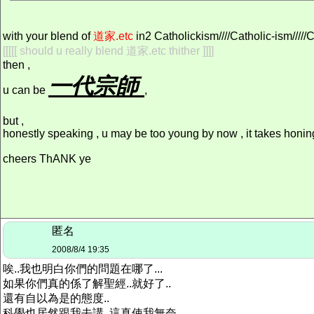
with your blend of
道家.etc
in2 Catholickism////Catholic-ism/////
[[[[[ should u really blend 道家.etc thither ]]]]
then ,
一代宗師
u can be
,
but ,
honestly speaking , u may be too young by now , it takes honing
cheers ThANK ye
匿名
2008/8/4 19:35
唉..我也明白你們的問題在哪了...
如果你們真的係了解聖經..就好了..
還有自以為是的態度..
科學也居然跟我去講..這真使我無奈..