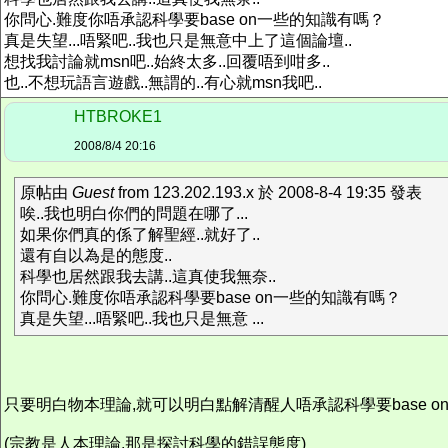
你問心.難度你唔承認科學要base on一些的知識有嗎？
真是失望...唔緊吧..我也只是無意中上了這個論壇..
想找我討論就msn吧..始終太多..回覆唔到咁多..
也..不想玩語言遊戲..無謂的..有心就msn我吧..
HTBROKE1
2008/8/4 20:16
原帖由
Guest
from 123.202.193.x 於 2008-8-4 19:35 發表
唉..我也明白你們的問題在哪了...
如果你們真的係了解聖經..就好了..
還有自以為是的態度..
科學也居然跟我去講..這真使我無奈..
你問心.難度你唔承認科學要base on一些的知識有嗎？
真是失望...唔緊吧..我也只是無意 ...
只要明白物本理論,就可以明白點解清醒人唔承認科學要base on
(宗教是人本理論,那是探討科學的錯誤態度)