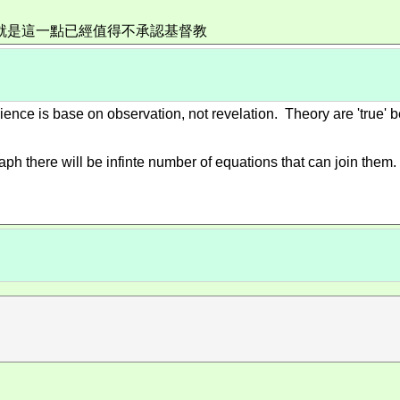
就是這一點已經值得不承認基督教
ence is base on observation, not revelation. Theory are 'true' 
h there will be infinte number of equations that can join them.