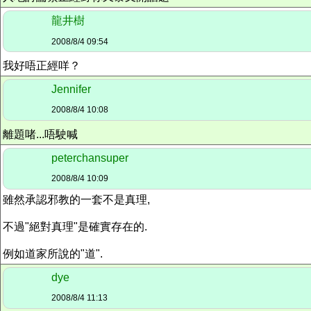
龍井樹
2008/8/4 09:54
我好唔正經咩？
Jennifer
2008/8/4 10:08
離題啫...唔駛喊
peterchansuper
2008/8/4 10:09
雖然承認邪教的一套不是真理,
不過"絕對真理"是確實存在的.
例如道家所說的"道".
dye
2008/8/4 11:13