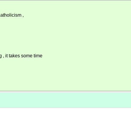
Catholicism ,
 , it takes some time