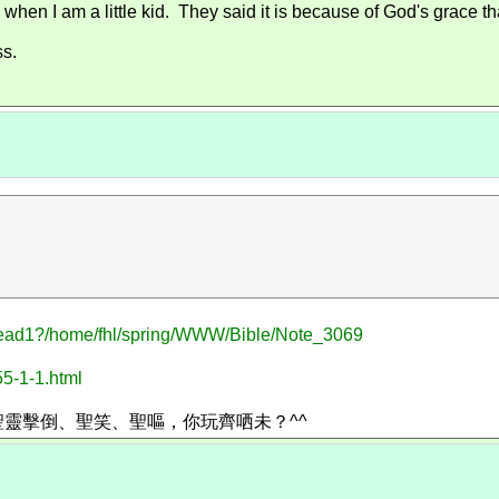
n I am a little kid. They said it is because of God's grace that 
ss.
n_read1?/home/fhl/spring/WWW/Bible/Note_3069
5-1-1.html
靈擊倒、聖笑、聖嘔，你玩齊哂未？^^