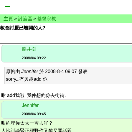
主頁
>
討論區
>
基督宗教
教會討厭已離開的人?
龍井樹
2008/8/4 09:22
原帖由
Jennifer
於 2008-8-4 09:07 發表
sorry...冇興趣add 你
咁 add我啦, 我仲想約你去街街.
Jennifer
2008/8/4 09:45
咁約埋你太太一齊去吖？
人地討論緊正經野你又黎叉開話題