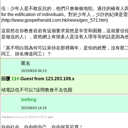
伍：少年人是不敢反抗的，他們只會偷偷地犯。過往的確有人因為這個
for the edification of individuals。對
(http://www.gospelherald.com.hk/news/gen_571.htm)
這當然在你教會岩岩有這個要求當然是辛苦和困難，這就要信
是做這的人），當然網上有很多人是沒有人理等等的話是因為
「真不明白我為何可以呆待在那裡兩年」是你的經歷，沒有那
同工、掛名傳道同工）？
匿名
2015/9/24 06:13
回覆
11#
Guest
from 123.203.109.x
傾電話也不可以?這間教會不去也罷
leefeng
2015/9/24 14:19
本帖最後由 leefeng 於 2022/8/15 00:52 編輯
自由社会，自由的自己，自由何其可貴！