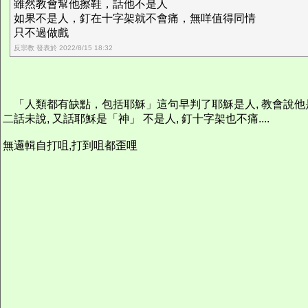
雖然教會幫他擦鞋，話他不是人
如果不是人，釘在十字架就不會痛，無咩值得同情
只不過做戲
反宗教 發表於 2022/8/15 18:32
「人類都有缺點，包括耶穌」這句早判了耶穌是人, 教會說他是
二話未說, 又話耶穌是「神」 不是人, 釘十字架也不痛....
無邏輯自打咀,打到咀都歪哩