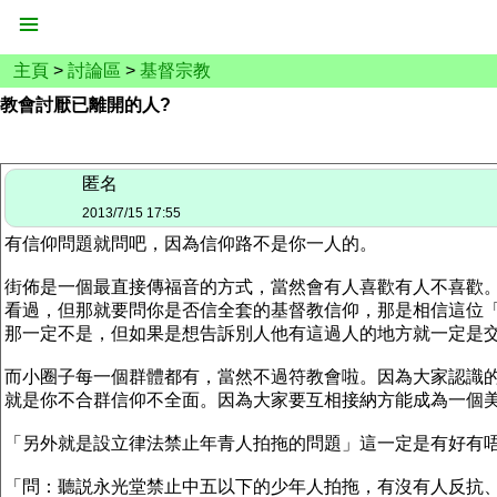
主頁
>
討論區
>
基督宗教
教會討厭已離開的人?
匿名
2013/7/15 17:55
有信仰問題就問吧，因為信仰路不是你一人的。
街佈是一個最直接傳福音的方式，當然會有人喜歡有人不喜歡
看過，但那就要問你是否信全套的基督教信仰，那是相信這位
那一定不是，但如果是想告訴別人他有這過人的地方就一定是
而小圈子每一個群體都有，當然不過符教會啦。因為大家認識
就是你不合群信仰不全面。因為大家要互相接納方能成為一個
「另外就是設立律法禁止年青人拍拖的問題」這一定是有好有
「問：聽説永光堂禁止中五以下的少年人拍拖，有沒有人反抗