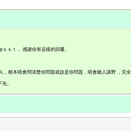
pｏｓｔ， 感謝你有這樣的回覆。
段人，根本唔會問清楚你問題就說是你問題，唔會聽人講野 ，完
下先。