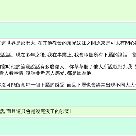
知道這世界是那麼大, 在其他教會的弟兄姊妹之間原來是可以有關心
說話。現在多年之後, 我在事業上, 我會聆聽所有下屬的說話。當
但當時他的論段說話有多麼傷人。你草草聽了他人所說就批判我, 要
看人看事情, 說話要考慮人感受, 都是因為他。
本沒可能留意每一個下屬的感受, 而且下屬也會經常出現不同大大
說話, 而且這只會是沒完沒了的吵架!