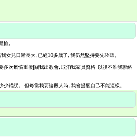
體恤。
我女兒日漸長大, 已經10多歲了, 我仍然堅持要先聆聽。
多次氣憤重覆[踢我出教會, 取消我家員資格, 以後不淮我聯絡
少少錯誤。 但每當我要論段人時, 我會提醒自己不能這樣。