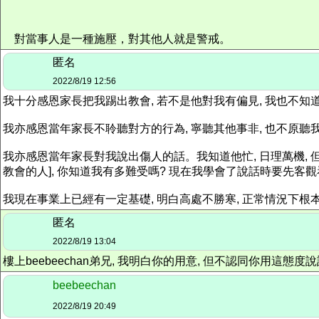
對當事人是一種施壓，對其他人就是警戒。
匿名
2022/8/19 12:56
我十分感恩家長把我踢出教會, 若不是他對我有偏見, 我也不
我亦感恩當年家長不聆聽對方的行為, 寧聽其他事非, 也不原聽我
我亦感恩當年家長對我說出傷人的話。我知道他忙, 日理萬機, 
教會的人], 你知道我有多難受嗎? 現在我學會了說話時要先客觀
我現在事業上已經有一定基礎, 明白高處不勝寒, 正常情況下根
匿名
2022/8/19 13:04
樓上beebeechan弟兄, 我明白你的用意, 但不認同你用這態度
beebeechan
2022/8/19 20:49