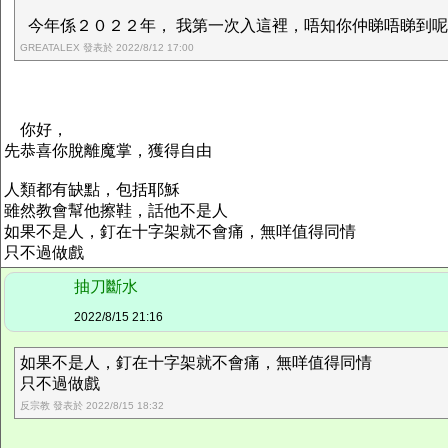
今年係２０２２年， 我第一次入這裡，唔知你仲睇唔睇到呢個p
GREATALEX 發表於 2022/8/12 17:00
你好，
先恭喜你脫離魔掌，獲得自由
人類都有缺點，包括耶穌
雖然教會幫他擦鞋，話他不是人
如果不是人，釘在十字架就不會痛，無咩值得同情
只不過做戲
抽刀斷水
2022/8/15 21:16
如果不是人，釘在十字架就不會痛，無咩值得同情
只不過做戲
反宗教 發表於 2022/8/15 18:32