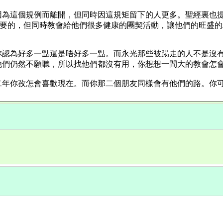
規例而離開，但同時因這規矩留下的人更多。聖經裏也提及要逃避少年
於少年人，少許的紀律是需要的，但同時教會給他們很多健康的團契活動，讓他們的
你認為好多一點還是唔好多一點。而永光那些被踼走的人不是沒
他們仍然不願聽，所以找他們都沒有用，你想想一間大的教會怎
二年你孜怎會喜歡現在。而你那二個朋友同樣會有他們的路。你