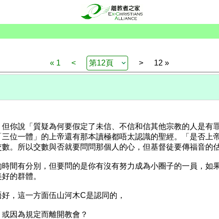
« 1
<
>
12 »
。但你說「質疑為何要假定了未信、不信和信其他宗教的人是有
「三位一體」的上帝還有那本讀極都唔太認識的聖經。「是否上
交數。所以交數與否就要問問那個人的心，但基督徒要傳福音的
的時間有分別，但要問的是你有沒有努力成為小圈子的一員，如
美好的群體。
唔好，這一方面伍山河木C是認同的，
、或因為規定而離開教會？