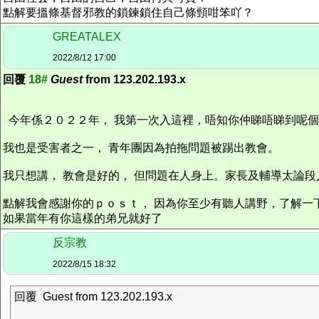
點解要搵條基督邪教的鎖鍊鎖住自己條頸咁笨吖？
GREATALEX
2022/8/12 17:00
回覆
18#
Guest
from 123.202.193.x
今年係２０２２年， 我第一次入這裡，唔知你仲睇唔睇到呢個
我也是受害者之一， 青年團因為拍拖問題被踢出教會。
我只想講， 教會是好的， 但問題在人身上。家長及輔導太論
點解我會感謝你的ｐｏｓｔ， 因為你至少有聽人講野，了解一
如果當年有你這樣的弟兄就好了
反宗教
2022/8/15 18:32
回覆 Guest from 123.202.193.x