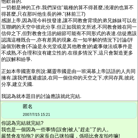
他歡喜的.
一切都是神的工作.我們深信"栽種的算不得甚麼,澆灌的也算不
得甚麼,只在那叫他生長的神."(林前三7)
感謝上帝,因為現今科技發達,讓不同教會背境的弟兄姊妹可以在
互聯網的天空中彼此分享.但正如我前文所述,不同教會雖在同一
信仰之下,但對教會生活的細節可能有不同形式的表達.信徒應該
認識這種既合一,亦有差異的現象.在一知半解的情況下討論/評
論個別教會(不論是永光堂或是其他教會)的處事做法或事件是
不成熟,不合理和沒有建立性的.在很多情況下,這只會製造更多
的誤解和紛爭.
正如本帝國憲章所說:屬靈帝國是由一班渴慕上帝話語的人共同
擁有.讓我們逃避虛談,在同一個信仰的天空之下,求同存異,彼此
分享,建立天國.
我認為就本題目的討論應該就此完結.
匿名
2007/7/15 15:21
你認為完結就完結?
我也是一個因為一些事情(誤會)被人"趕走"了的人。
嚴禁會友拍拖? 的家長自己咪拍囉，係唔比會友拍咋嘛!