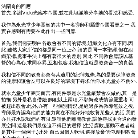
法蘭奇的回應
首先,多謝Vicki光臨本帝國,並在此坦誠地分享她的看法和感受.
我作為永光堂少年團契的其中一名導師和屬靈帝國看更之一,我
實在感到有需要在此作出一些回應.
首先,我們需要明白各教會有不同的背境,組織文化亦有不同.因
此,雖然大家所信的都是同一位上帝,讀的是同一本聖經,但在組
織架構,處事手法上都有著很大的差別.因此,不同教會應該以基
督的心為心,求同存異,互相包容.我相信這就是教會合一的真義.
我相信不同的教會都會有其適用的紀律規條,為的是要保障教會
的健康和讓會友可以在良好的環境下尋求信仰.永光堂亦不例外.
就永光堂少年團契而言,有兩件事是永光堂嚴禁會友做的,其一是
拍拖,另外是私自借錢.觸犯以上兩項,不願悔改或情節嚴重者,可
被趕出教會.此外,亦有一些個別情況,是經過多番教導無效之後,
導師最終認為他們的能力實在不能好好地牧養某些人的話,我們
亦只好承認我們的有限,邀請他們離開教會,讓他尋找更合適的發
展空間.這是我們最後迫不得已的選擇.(生活腐敗,屢勸不改者就
是其中一個例子.)此外,自己因個人軟弱,選擇放棄信仰,離開教會