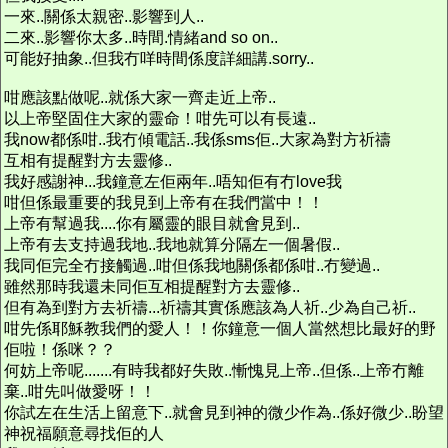
一來..關係太親密..影響到人..
二來..影響你太多..時間.情緒and so on..
可能好抽象..但我冇咩時間係度詳細講.sorry..
咁應該點做呢..就係大家一齊走近上帝..
以上帝堅固住大家的靈命！咁先可以有長遠..
我now都係咁..我冇傾電話..我係sms佢..大家為對方祈禱
互相有提醒對方去靈修..
我好感謝神...我鐘意左佢兩年..唔知佢有冇love我
咁但係最重要的我見到上帝有在我們當中！！
上帝有幫過我....你有屬靈的眼目就會見到..
上帝有去支持過我地..我地就算分隔左一個暑假..
我同佢完全冇接觸過..咁但係我地關係都係咁..冇變過..
雖然那時我還未同佢互相提醒對方去靈修..
但有為到對方去祈禱...祈禱其實係應該為人祈..少為自己祈..
咁先係耶穌教我們的愛人！！你鐘意一個人當然想比最好的野
佢啦！係咪？？
何妨上帝呢.......有時我都好失敗..慚愧見上帝..但係..上帝冇離
棄..咁先叫做愛呀！！
你試左在生活上留意下..就會見到神的微少作為..係好微少..盼望
神祝福願意尋找佢的人