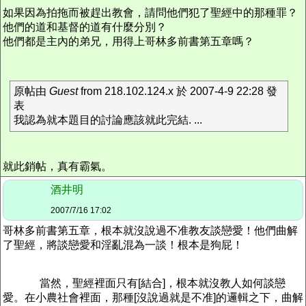
如果因為拍拖而被趕出教會，請問他們犯了聖經中的那種罪？
他們的道和基督的道有什麼分別？
他們都是主內的弟兄，用得上哥林多前書第五章嗎？
原帖由
Guest
from 218.102.124.x 於 2007-4-9 22:28 發
表
我認為就本題目的討論應該就此完結. ...
就此銷帖，真有霸氣。
酒井明
2007/7/16 17:02
哥林多前書第五章，根本就沒說過不准教友談戀愛！他們曲解
了聖經，將談戀愛和淫亂混為一談！根本是狗屁！
當然，聖經裡面只有[結合]，根本就沒教人如何談戀
愛。在小農社會裡面，那種[沒說過就是不准]的邏輯之下，曲解