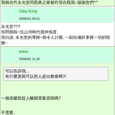
我相信冇永光堂同恩典之家都冇現在既我~謝謝您們^^
Step.King
2008/4/1 00:41
永光堂???
你問我啦~伍山河時代我仲係度
坦白說, 永光堂的導師~很令人討厭, 一副自滿於掌握一切的咀
臉~
www
2008/4/1 11:26
可以告訴我...
有什麼原因可以把人趕出教會嗎?!
一個俱樂部趕人離開需要原因嗎?
不需要。