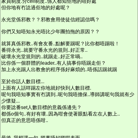
家員制度.分cell制度..係人都知佢地的唔好處
但你地有冇諗過佢地的好處呢？
永光堂係邪教？？邪教會用使徒信經認信嗎？
你們又知唔知永光唔比少年團拍拖的原因？？
就算真係邪教..有會友番..點解要踢呢？比你都唔踢啦！
番得永光..就要守番永光的規則..好正常..
破壞永光堂規則的..就踢走..好正常喎..
比你係一個群體的leader..有人搞事你唔踢走佢？
加上永光踢人出教會的程序係好麻煩的..唔係話踢就踢
至於你話人數目標...
上面有人話咩踢左你地就好快到人數目標.
呢句我唔知事實有冇講到..呢句我唔擔保..導師講呢句我就有少
少懷疑...
你要諗番set人數目標的意義係邊先？
都係o個句..有好有壞..因為咁會使著眼點看左在人數上..
但真正的意思唔係咁..
最後..我想講一句..睇事唔好睇咁表面..