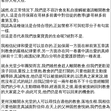
者亦大有人在.
誠然,在正常情況下,我們是不容許會友私自接觸被邀請離開教會
的人.這是合符保羅在哥林多前書中對信徒的教導(參哥林多前
書第五章).
我認為這種做法是合情合理的,正如警察不可與犯罪分子有勾當
一樣.
但這是否代表我們放棄寶貴的生命呢?絕對不是.
我相信紀律和愛是可以並存的.正如保羅一方面在林前第五章講
到教會的嚴格紀律要求,另一方面亦在同一卷書中講出愛的真締
(林前十三章).維護紀律,黑白分明亦是愛護群體的一種表達.
就永光堂少年團契而言,我們雖然會趕人離開教會,但我們更歡迎
浪子回頭,重投上主懷抱.教會的門是打開的.只要他願意主動接
觸導師,真誠悔改,他仍是可以被接納回來的.以恩典之家來說,雖
然沒有正式的統計,但我記憶中近一兩年都有不下十位曾經離開
我們的少年人主動聯絡導師,經過面見之後,最後被接納回到教會
的大家庭之中.由此可見,他們仍是有可以回來的機會的.
更何況離開永光堂的人可以尋找合適他的教會,落地生根.我相信
只要他願意真誠面對信仰,在天上的父神固然會悅納,我們也會為