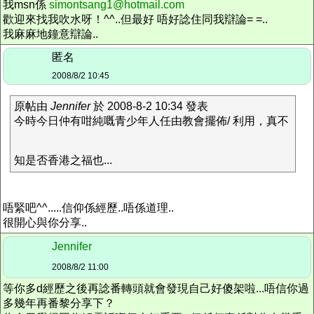
我msn係
simontsang1@hotmail.com
歡迎來找我吹水呀！^^..但最好 唔好諗住同我辯論= =..
我麻麻地鐘意辯論..
匿名
2008/8/2 10:45
原帖由
Jennifer
於 2008-8-2 10:34 發表
今時今日仲有咁純嘅青少年人任由教會擺佈/ 利用，真不
知是否香港之福也...
唔緊吧^^.....信仰係經歷..唔係道理..
很開心與你分享..
Jennifer
2008/8/2 11:00
等你多d經歷之後再諗番轉頭就會發現自己好傻架啦...唔信你過
多幾年再番黎分享下？