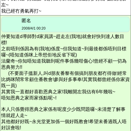
左~
我已經冇勇氣再打~
匿名
2008/4/1 00:20
仲要知道d導師對d家員講~趕走左(我地)就會好快到達人數目
標!
之前唔到係因為有(我地)係度~但我知道~到最後都係唔到目標
囉~(唔知道係咪上帝想佢地反省下呢)
法蘭奇~你知唔知道我聽到呢件事係幾咁傷心!曾經不顧一切為
恩典努力!!
(不要面子搵新人,叫d朋友番黎有個搞到朋友都冇得做!經常
比媽咪鬧常常顧住番教會!參與好多事奉!其實我都曾經係你家資
既一員)
其實我一直都好喜歡恩典之家!我離開左我估有6年幾啦~
唔知恩典之家而家係點呢~!
本人只係覺得恩典之家係有呢度少少既問題囉~未清楚了解事
情就趕人走~
其他都好好既~永光堂更加係一個好既教會!希望未番過既人唔
好誤會啦!