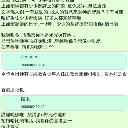
正如聖經都有少少翻譯上的問題..這係文字..無法避免..
文字係人創.一有缺點的..以人的智慧來寫神的智慧？？冇可能
唔好捉住少少野比講..好多人都知解釋啦..
正如聖誕節的日子..一d老手少少的基督徒都知唔係o個日啦.
我講咁多..唔係想你地番永光or其他...
只想你地睇事唔好睇咁淺...聖經唔係你想像中咁易.
如有得罪..請包容我吧！^^
Jennifer
2008/8/2 10:34
今時今日仲有咁純嘅青少年人任由教會擺佈/ 利用，真不知是否
香港之福也...
匿名
2008/8/2 10:42
講埋呢樣啦...想講多d野比你地知..
拍拖唔比傾電話..我都係受害者之一..
但我接受....