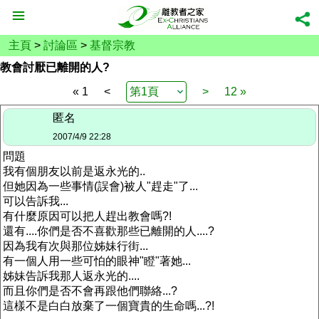
主頁
>
討論區
>
基督宗教
教會討厭已離開的人?
« 1
<
>
12 »
匿名
2007/4/9 22:28
問題
我有個朋友以前是返永光的..
但她因為一些事情(誤會)被人"趕走"了...
可以告訴我...
有什麼原因可以把人趕出教會嗎?!
還有....你們是否不喜歡那些已離開的人....?
因為我有次與那位姊妹行街...
有一個人用一些可怕的眼神"瞪"著她...
姊妹告訴我那人返永光的....
而且你們是否不會再跟他們聯絡...?
這樣不是白白放棄了一個寶貴的生命嗎...?!