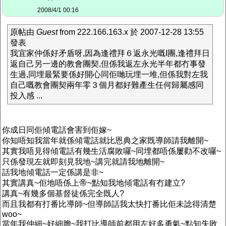
2008/4/1 00:16
原帖由
Guest
from 222.166.163.x 於 2007-12-28 13:55
發表
我宜家仲係好矛盾呀,因為逢禮拜６返永光嘅I團,逢禮拜日
返自己另一邊的教會團契,但係我返左永光半年都冇事發
生過,同埋最緊要係好開心同佢哋玩埋一堆,但係我對左我
自己嘅教會團契兩年零３個月都好難產生任何歸屬感同
投入感 ...
你成日同佢傾電話會害到佢嫁~
你知唔知我當年就係傾電話就比恩典之家既導師請我離開~
其實我唔見得傾電話有幾生活腐敗囉~同埋都唔係屢勸不改囉~
只係發現左就即刻見我地~講完就請我地離開~
話我地傾電話一定係講是非~
其實講真~佢地唔係上帝~點知我地傾電話有冇建立?
講真~有幾多個基督徒係完全既人?
而且我都有打番比導師~但導師話我太快打番比佢未諗得清楚
woo~
當年我仲細~好細膽~我打比導師前都用左好多勇氣~點知失敗