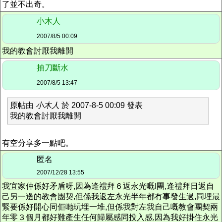
了並不出奇。
小木人
2007/8/5 00:09
我的教會討厭我離開
抽刀斷水
2007/8/5 13:47
原帖由
小木人
於 2007-8-5 00:09 發表
我的教會討厭我離開
有空分享多一點吧。
匿名
2007/12/28 13:55
我宜家仲係好矛盾呀,因為逢禮拜６返永光嘅I團,逢禮拜日返自
己另一邊的教會團契,但係我返左永光半年都冇事發生過,同埋最
緊要係好開心同佢哋玩埋一堆,但係我對左我自己嘅教會團契兩
年零３個月都好難產生任何歸屬感同投入感,因為我好掛住永光