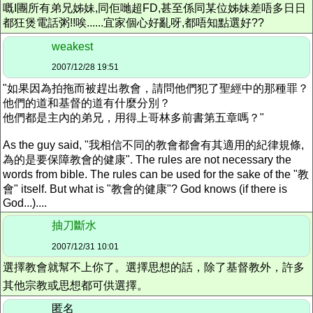
嘅I團所有弟兄姊妹,同佢哋超FD,甚至係同某位姊妹差唔多日日
都狂煲電話粥!!唉......宜家個心好亂呀,都唔知點選好??
weakest
2007/12/28 19:51
"如果因為拍拖而被趕出教會，請問他們犯了聖經中的那種罪？
他們的道和基督的道有什麼分別？
他們都是主內的弟兄，用得上哥林多前書第五章嗎？"
As the guy said, "我相信不同的教會都會有其適用的紀律規條,
為的是要保障教會的健康". The rules are not necessary the
words from bible. The rules can be used for the sake of the "教
會" itself. But what is "教會的健康"? God knows (if there is
God...)....
抽刀斷水
2007/12/31 10:01
選擇教會就幫不上你了。選擇思想的話，除了基督教外，許多
其他宗教或思想都可供選擇。
匿名