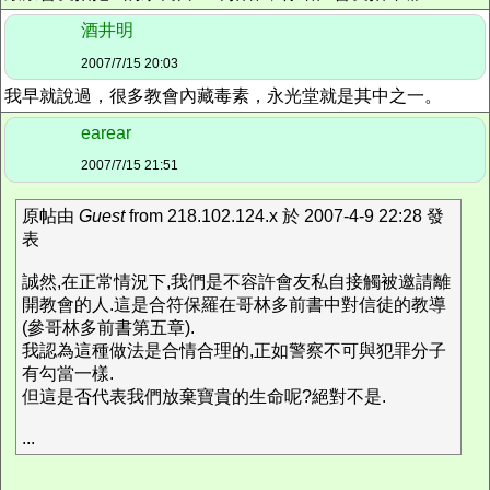
酒井明
2007/7/15 20:03
我早就說過，很多教會內藏毒素，永光堂就是其中之一。
earear
2007/7/15 21:51
原帖由
Guest
from 218.102.124.x 於 2007-4-9 22:28 發
表
誠然,在正常情況下,我們是不容許會友私自接觸被邀請離
開教會的人.這是合符保羅在哥林多前書中對信徒的教導
(參哥林多前書第五章).
我認為這種做法是合情合理的,正如警察不可與犯罪分子
有勾當一樣.
但這是否代表我們放棄寶貴的生命呢?絕對不是.
...