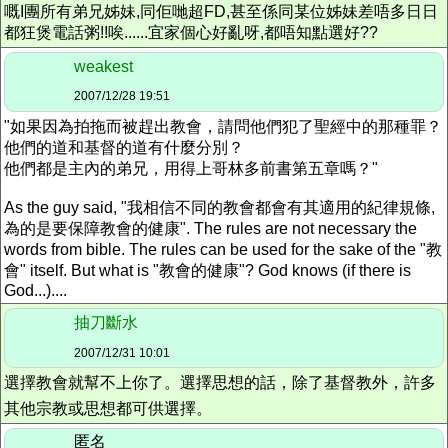
嘅I團所有弟兄姊妹,同佢哋超FD,甚至係同某位姊妹差唔多日日
都狂煲電話粥!!唉......宜家個心好亂呀,都唔知點選好??
weakest
2007/12/28 19:51
"如果因為拍拖而被趕出教會，請問他們犯了聖經中的那種罪？
他們的道和基督的道有什麼分別？
他們都是主內的弟兄，用得上哥林多前書第五章嗎？"
As the guy said, "我相信不同的教會都會有其適用的紀律規條,
為的是要保障教會的健康". The rules are not necessary the
words from bible. The rules can be used for the sake of the "教
會" itself. But what is "教會的健康"? God knows (if there is
God...)....
抽刀斷水
2007/12/31 10:01
選擇教會就幫不上你了。選擇思想的話，除了基督教外，許多
其他宗教或思想都可供選擇。
匿名