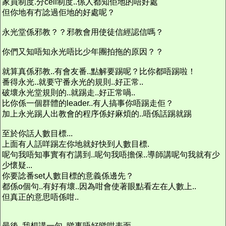
家員制度.分cell制度..係人都知佢地的唔好處
但你地有冇諗過佢地的好處呢？
永光堂係邪教？？邪教會用使徒信經認信嗎？
你們又知唔知永光唔比少年團拍拖的原因？？
就算真係邪教..有會友番..點解要踢呢？比你都唔踢啦！
番得永光..就要守番永光的規則..好正常..
破壞永光堂規則的..就踢走..好正常喎..
比你係一個群體的leader..有人搞事你唔踢走佢？
加上永光踢人出教會的程序係好麻煩的..唔係話踢就踢
至於你話人數目標...
上面有人話咩踢左你地就好快到人數目標.
呢句我唔知事實有冇講到..呢句我唔擔保..導師講呢句我就有少
少懷疑...
你要諗番set人數目標的意義係邊先？
都係o個句..有好有壞..因為咁會使著眼點看左在人數上..
但真正的意思唔係咁..
最後..我想講一句..睇事唔好睇咁表面..