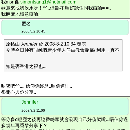
我msn係
simontsang1@hotmail.com
歡迎來找我吹水呀！^^..但最好 唔好諗住同我辯論= =..
我麻麻地鐘意辯論..
匿名
2008/8/2 10:45
原帖由
Jennifer
於 2008-8-2 10:34 發表
今時今日仲有咁純嘅青少年人任由教會擺佈/ 利用，真不
知是否香港之福也...
唔緊吧^^.....信仰係經歷..唔係道理..
很開心與你分享..
Jennifer
2008/8/2 11:00
等你多d經歷之後再諗番轉頭就會發現自己好傻架啦...唔信你過
多幾年再番黎分享下？