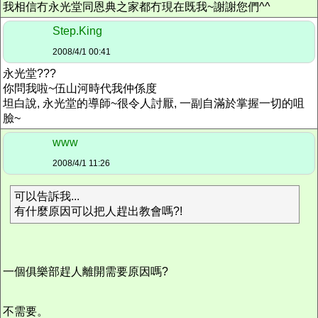
我相信冇永光堂同恩典之家都冇現在既我~謝謝您們^^
Step.King
2008/4/1 00:41
永光堂???
你問我啦~伍山河時代我仲係度
坦白說, 永光堂的導師~很令人討厭, 一副自滿於掌握一切的咀
臉~
www
2008/4/1 11:26
可以告訴我...
有什麼原因可以把人趕出教會嗎?!
一個俱樂部趕人離開需要原因嗎?
不需要。