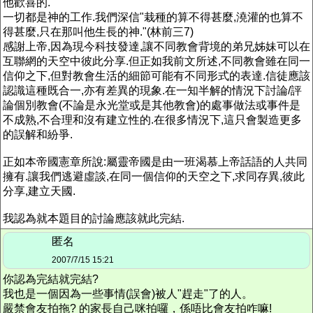
他歡喜的.
一切都是神的工作.我們深信"栽種的算不得甚麼,澆灌的也算不
得甚麼,只在那叫他生長的神."(林前三7)
感謝上帝,因為現今科技發達,讓不同教會背境的弟兄姊妹可以在
互聯網的天空中彼此分享.但正如我前文所述,不同教會雖在同一
信仰之下,但對教會生活的細節可能有不同形式的表達.信徒應該
認識這種既合一,亦有差異的現象.在一知半解的情況下討論/評
論個別教會(不論是永光堂或是其他教會)的處事做法或事件是
不成熟,不合理和沒有建立性的.在很多情況下,這只會製造更多
的誤解和紛爭.
正如本帝國憲章所說:屬靈帝國是由一班渴慕上帝話語的人共同
擁有.讓我們逃避虛談,在同一個信仰的天空之下,求同存異,彼此
分享,建立天國.
我認為就本題目的討論應該就此完結.
匿名
2007/7/15 15:21
你認為完結就完結?
我也是一個因為一些事情(誤會)被人"趕走"了的人。
嚴禁會友拍拖? 的家長自己咪拍囉，係唔比會友拍咋嘛!