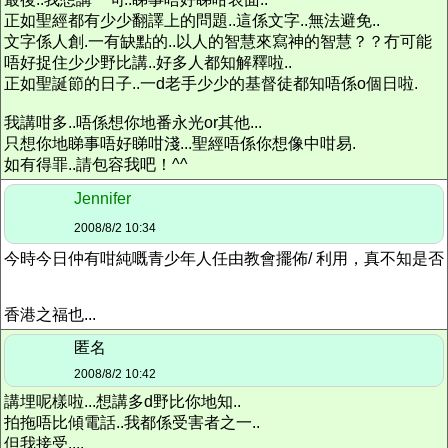
正如聖經都有少少翻譯上的問題..這係文字..無法避免..
文字係人創.一有缺點的..以人的智慧來寫神的智慧？？冇可能
唔好捉住少少野比講..好多人都知解釋啦..
正如聖誕節的日子..一d老手少少的基督徒都知唔係o個日啦.
我講咁多..唔係想你地番永光or其他...
只想你地睇事唔好睇咁淺...聖經唔係你想像中咁易.
如有得罪..請包容我吧！^^
Jennifer
2008/8/2 10:34
今時今日仲有咁純嘅青少年人任由教會擺佈/ 利用，真不知是否
香港之福也...
匿名
2008/8/2 10:42
講埋呢樣啦...想講多d野比你地知..
拍拖唔比傾電話..我都係受害者之一..
但我接受....