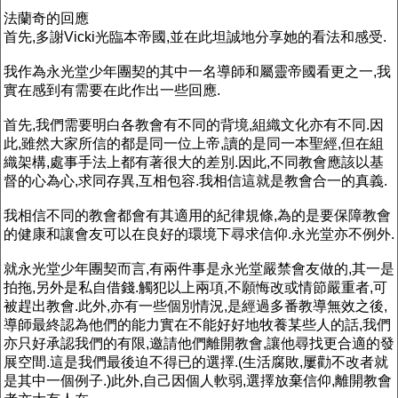
法蘭奇的回應
首先,多謝Vicki光臨本帝國,並在此坦誠地分享她的看法和感受.
我作為永光堂少年團契的其中一名導師和屬靈帝國看更之一,我
實在感到有需要在此作出一些回應.
首先,我們需要明白各教會有不同的背境,組織文化亦有不同.因
此,雖然大家所信的都是同一位上帝,讀的是同一本聖經,但在組
織架構,處事手法上都有著很大的差別.因此,不同教會應該以基
督的心為心,求同存異,互相包容.我相信這就是教會合一的真義.
我相信不同的教會都會有其適用的紀律規條,為的是要保障教會
的健康和讓會友可以在良好的環境下尋求信仰.永光堂亦不例外.
就永光堂少年團契而言,有兩件事是永光堂嚴禁會友做的,其一是
拍拖,另外是私自借錢.觸犯以上兩項,不願悔改或情節嚴重者,可
被趕出教會.此外,亦有一些個別情況,是經過多番教導無效之後,
導師最終認為他們的能力實在不能好好地牧養某些人的話,我們
亦只好承認我們的有限,邀請他們離開教會,讓他尋找更合適的發
展空間.這是我們最後迫不得已的選擇.(生活腐敗,屢勸不改者就
是其中一個例子.)此外,自己因個人軟弱,選擇放棄信仰,離開教會