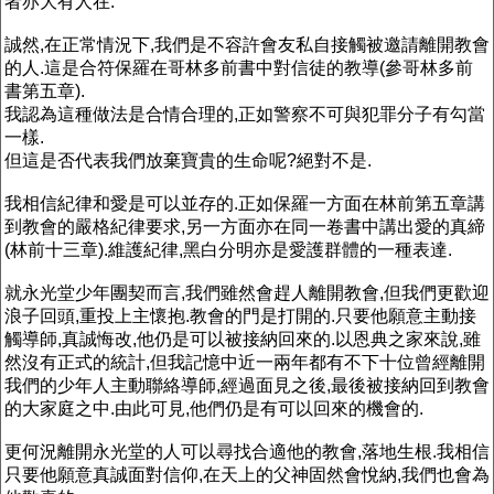
者亦大有人在.
誠然,在正常情況下,我們是不容許會友私自接觸被邀請離開教會
的人.這是合符保羅在哥林多前書中對信徒的教導(參哥林多前
書第五章).
我認為這種做法是合情合理的,正如警察不可與犯罪分子有勾當
一樣.
但這是否代表我們放棄寶貴的生命呢?絕對不是.
我相信紀律和愛是可以並存的.正如保羅一方面在林前第五章講
到教會的嚴格紀律要求,另一方面亦在同一卷書中講出愛的真締
(林前十三章).維護紀律,黑白分明亦是愛護群體的一種表達.
就永光堂少年團契而言,我們雖然會趕人離開教會,但我們更歡迎
浪子回頭,重投上主懷抱.教會的門是打開的.只要他願意主動接
觸導師,真誠悔改,他仍是可以被接納回來的.以恩典之家來說,雖
然沒有正式的統計,但我記憶中近一兩年都有不下十位曾經離開
我們的少年人主動聯絡導師,經過面見之後,最後被接納回到教會
的大家庭之中.由此可見,他們仍是有可以回來的機會的.
更何況離開永光堂的人可以尋找合適他的教會,落地生根.我相信
只要他願意真誠面對信仰,在天上的父神固然會悅納,我們也會為