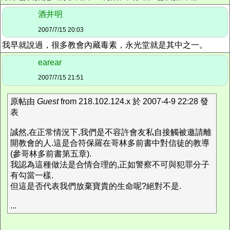
酒井明
2007/7/15 20:03
我早就說過，很多教會內藏毒素，永光堂就是其中之一。
earear
2007/7/15 21:51
原帖由
Guest
from 218.102.124.x 於 2007-4-9 22:28 發
表
誠然,在正常情況下,我們是不容許會友私自接觸被邀請離
開教會的人.這是合符保羅在哥林多前書中對信徒的教導
(參哥林多前書第五章).
我認為這種做法是合情合理的,正如警察不可與犯罪分子
有勾當一樣.
但這是否代表我們放棄寶貴的生命呢?絕對不是.
...