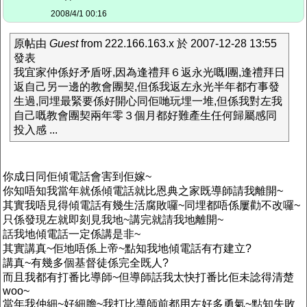
2008/4/1 00:16
原帖由
Guest
from 222.166.163.x 於 2007-12-28 13:55
發表
我宜家仲係好矛盾呀,因為逢禮拜６返永光嘅I團,逢禮拜日
返自己另一邊的教會團契,但係我返左永光半年都冇事發
生過,同埋最緊要係好開心同佢哋玩埋一堆,但係我對左我
自己嘅教會團契兩年零３個月都好難產生任何歸屬感同
投入感 ...
你成日同佢傾電話會害到佢嫁~
你知唔知我當年就係傾電話就比恩典之家既導師請我離開~
其實我唔見得傾電話有幾生活腐敗囉~同埋都唔係屢勸不改囉~
只係發現左就即刻見我地~講完就請我地離開~
話我地傾電話一定係講是非~
其實講真~佢地唔係上帝~點知我地傾電話有冇建立?
講真~有幾多個基督徒係完全既人?
而且我都有打番比導師~但導師話我太快打番比佢未諗得清楚
woo~
當年我仲細~好細膽~我打比導師前都用左好多勇氣~點知失敗