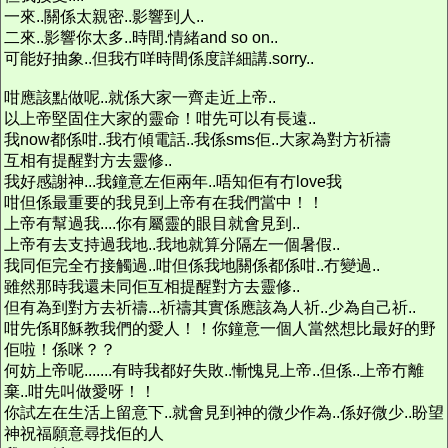
一來..關係太親密..影響到人..
二來..影響你太多..時間.情緒and so on..
可能好抽象..但我冇咩時間係度詳細講.sorry..
咁應該點做呢..就係大家一齊走近上帝..
以上帝堅固住大家的靈命！咁先可以有長遠..
我now都係咁..我冇傾電話..我係sms佢..大家為對方祈禱
互相有提醒對方去靈修..
我好感謝神...我鐘意左佢兩年..唔知佢有冇love我
咁但係最重要的我見到上帝有在我們當中！！
上帝有幫過我....你有屬靈的眼目就會見到..
上帝有去支持過我地..我地就算分隔左一個暑假..
我同佢完全冇接觸過..咁但係我地關係都係咁..冇變過..
雖然那時我還未同佢互相提醒對方去靈修..
但有為到對方去祈禱...祈禱其實係應該為人祈..少為自己祈..
咁先係耶穌教我們的愛人！！你鐘意一個人當然想比最好的野
佢啦！係咪？？
何妨上帝呢.......有時我都好失敗..慚愧見上帝..但係..上帝冇離
棄..咁先叫做愛呀！！
你試左在生活上留意下..就會見到神的微少作為..係好微少..盼望
神祝福願意尋找佢的人