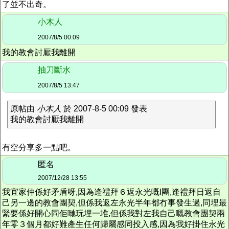
了並不出奇。
小木人
2007/8/5 00:09
我的教會討厭我離開
抽刀斷水
2007/8/5 13:47
原帖由
小木人
於 2007-8-5 00:09 發表
我的教會討厭我離開
有空分享多一點吧。
匿名
2007/12/28 13:55
我宜家仲係好矛盾呀,因為逢禮拜６返永光嘅I團,逢禮拜日返自
己另一邊的教會團契,但係我返左永光半年都冇事發生過,同埋最
緊要係好開心同佢哋玩埋一堆,但係我對左我自己嘅教會團契兩
年零３個月都好難產生任何歸屬感同投入感,因為我好掛住永光