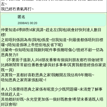
左~
我已經冇勇氣再打~
匿名
2008/4/1 00:20
仲要知道d導師對d家員講~趕走左(我地)就會好快到達人數目
標!
之前唔到係因為有(我地)係度~但我知道~到最後都係唔到目標
囉~(唔知道係咪上帝想佢地反省下呢)
法蘭奇~你知唔知道我聽到呢件事係幾咁傷心!曾經不顧一切為
恩典努力!!
(不要面子搵新人,叫d朋友番黎有個搞到朋友都冇得做!經常
比媽咪鬧常常顧住番教會!參與好多事奉!其實我都曾經係你家資
既一員)
其實我一直都好喜歡恩典之家!我離開左我估有6年幾啦~
唔知恩典之家而家係點呢~!
本人只係覺得恩典之家係有呢度少少既問題囉~未清楚了解事
情就趕人走~
其他都好好既~永光堂更加係一個好既教會!希望未番過既人唔
好誤會啦!