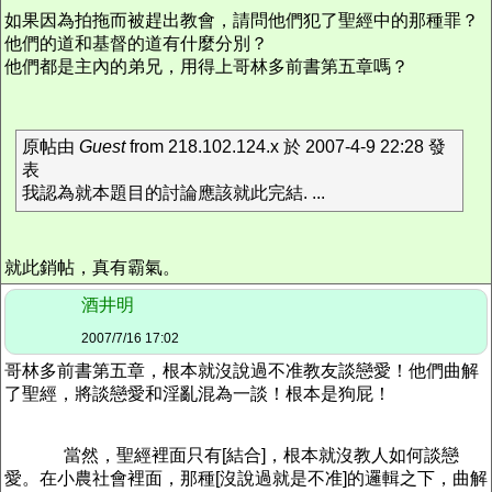
如果因為拍拖而被趕出教會，請問他們犯了聖經中的那種罪？
他們的道和基督的道有什麼分別？
他們都是主內的弟兄，用得上哥林多前書第五章嗎？
原帖由
Guest
from 218.102.124.x 於 2007-4-9 22:28 發
表
我認為就本題目的討論應該就此完結. ...
就此銷帖，真有霸氣。
酒井明
2007/7/16 17:02
哥林多前書第五章，根本就沒說過不准教友談戀愛！他們曲解
了聖經，將談戀愛和淫亂混為一談！根本是狗屁！
當然，聖經裡面只有[結合]，根本就沒教人如何談戀
愛。在小農社會裡面，那種[沒說過就是不准]的邏輯之下，曲解