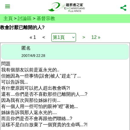
主頁
>
討論區
>
基督宗教
教會討厭已離開的人?
« 1
<
>
12 »
匿名
2007/4/9 22:28
問題
我有個朋友以前是返永光的..
但她因為一些事情(誤會)被人"趕走"了...
可以告訴我...
有什麼原因可以把人趕出教會嗎?!
還有....你們是否不喜歡那些已離開的人....?
因為我有次與那位姊妹行街...
有一個人用一些可怕的眼神"瞪"著她...
姊妹告訴我那人返永光的....
而且你們是否不會再跟他們聯絡...?
這樣不是白白放棄了一個寶貴的生命嗎...?!