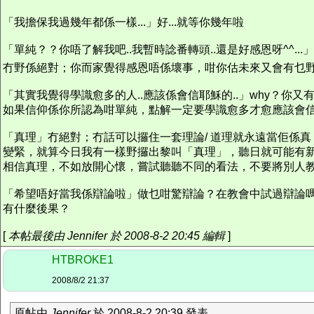
「我擔保我過幾年都係一樣...」好...就等你幾年啦
「單純？？你唔了解我吧..我暫時諗番轉頭..還是好感恩呀^^...
冇野係絕對；你而家覺得感恩唔係壞事，咁你估未來又會有乜
「其實我覺得學識愈多的人..應該係會信耶穌的..」why？你又有
如果信仰係你所認為咁單純，點解一定要學識愈多才愈應該會
「真理」冇絕對；冇話可以攞住一套理論/ 道理就永遠當佢係
變緊，就算今日我有一樣野攞出黎叫「真理」，聽日就可能有新發現
相信真理，不如放開心懷，嘗試聽聽不同的看法，不要將別人
「希望唔好當我係辯論啦」做乜咁驚辯論？在教會中試過辯論
有什麼後果？
[
本帖最後由 Jennifer 於 2008-8-2 20:45 編輯
]
HTBROKE1
2008/8/2 21:37
原帖由
Jennifer
於 2008-8-2 20:39 發表