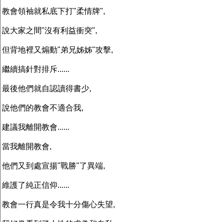
教會領袖就私底下打"柔情牌",
說大家之間"沒有利益衝突",
但背地裡又煽動"弟兄姊姊"攻擊,
繼續搞針對排斥......
最後他們就自認讀得書少,
說他們的教會不適合我,
建議我離開教會......
當我離開教會,
他們又到處宣揚"戰勝"了異端,
維護了純正信仰......
教會一行真是令我十分傷心失望,