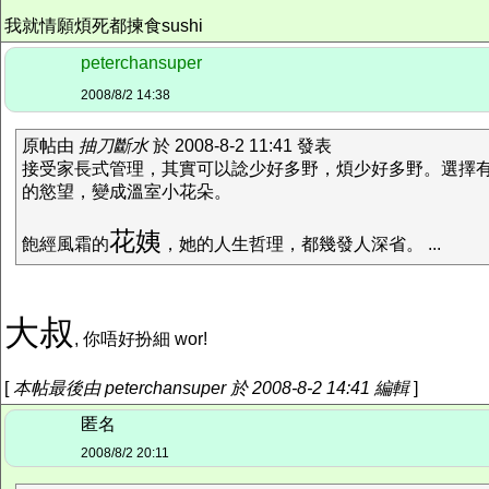
我就情願煩死都揀食sushi
peterchansuper
2008/8/2 14:38
原帖由
抽刀斷水
於 2008-8-2 11:41 發表
接受家長式管理，其實可以諗少好多野，煩少好多野。選擇
的慾望，變成溫室小花朵。
花姨
飽經風霜的
，她的人生哲理，都幾發人深省。 ...
大叔
, 你唔好扮細 wor!
[
本帖最後由 peterchansuper 於 2008-8-2 14:41 編輯
]
匿名
2008/8/2 20:11