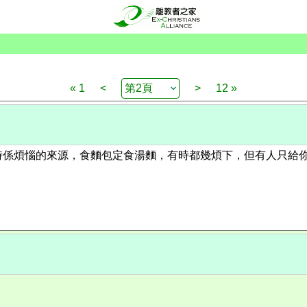
« 1
<
>
12 »
時係煩惱的來源，食麵包定食湯麵，有時都幾煩下，但有人只給