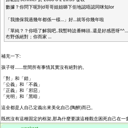
數據？你問下呢到d哥哥姐姐睇下佢地認唔認同咪知lor
「我擔保我過幾年都係一樣...」好...就等你幾年啦
「單純？？你唔了解我吧..我暫時諗番轉頭..還是好感恩呀^^..
冇野係絕對；你而家 ...
補充一下:
孩子呀.......世間所有事情其實沒有絕對的。
「對」和「錯」
「公義」和「不義」
「正義」和「邪惡」
「光明」和「黑暗」
這全都是人自己定義出來美化自己(陶醉)而已。
既然沒有這種固定的框架,那為什麼要讓這種觀念困死自己在一套