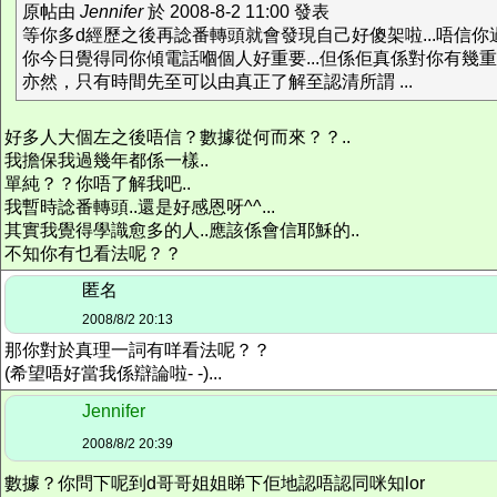
原帖由
Jennifer
於 2008-8-2 11:00 發表
等你多d經歷之後再諗番轉頭就會發現自己好傻架啦...唔信
你今日覺得同你傾電話嗰個人好重要...但係佢真係對你有幾重要？only t
亦然，只有時間先至可以由真正了解至認清所謂 ...
好多人大個左之後唔信？數據從何而來？？..
我擔保我過幾年都係一樣..
單純？？你唔了解我吧..
我暫時諗番轉頭..還是好感恩呀^^...
其實我覺得學識愈多的人..應該係會信耶穌的..
不知你有乜看法呢？？
匿名
2008/8/2 20:13
那你對於真理一詞有咩看法呢？？
(希望唔好當我係辯論啦- -)...
Jennifer
2008/8/2 20:39
數據？你問下呢到d哥哥姐姐睇下佢地認唔認同咪知lor