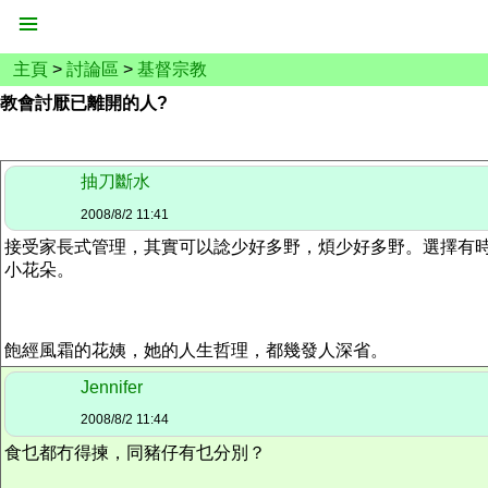
主頁
>
討論區
>
基督宗教
教會討厭已離開的人?
抽刀斷水
2008/8/2 11:41
接受家長式管理，其實可以諗少好多野，煩少好多野。選擇有
小花朵。
飽經風霜的花姨，她的人生哲理，都幾發人深省。
Jennifer
2008/8/2 11:44
食乜都冇得揀，同豬仔有乜分別？