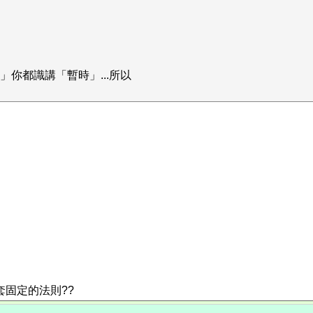
.」你都識講「暫時」...所以
固定的法則??