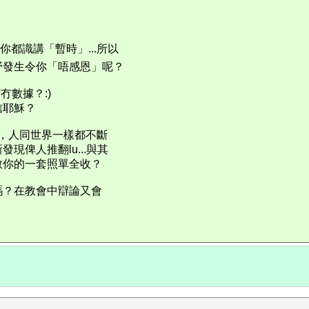
」你都識講「暫時」...所以
野發生令你「唔感恩」呢？
冇數據？:)
信耶穌？
真，人同世界一樣都不斷
俾人推翻lu...與其
教你的一套照單全收？
嗎？在教會中辯論又會