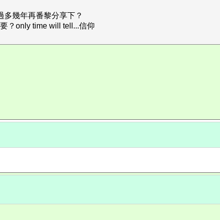
你過多幾年再番黎分享下？
ime will tell...信仰