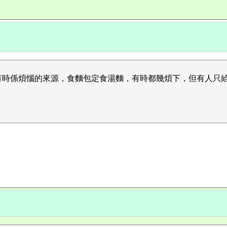
有時係煩惱的來源，食麵包定食湯麵，有時都幾煩下，但有人只