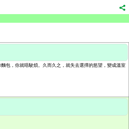
你麵包，你就唔駛煩。久而久之，就失去選擇的慾望，變成溫室