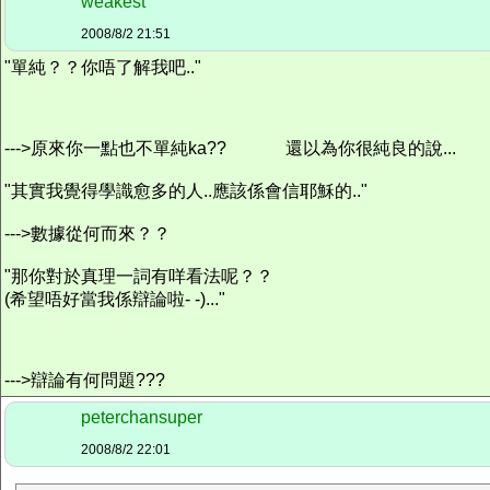
weakest
2008/8/2 21:51
"單純？？你唔了解我吧.."
--->原來你一點也不單純ka??
還以為你很純良的說...
"其實我覺得學識愈多的人..應該係會信耶穌的.."
--->數據從何而來？？
"那你對於真理一詞有咩看法呢？？
(希望唔好當我係辯論啦- -)..."
--->辯論有何問題???
peterchansuper
2008/8/2 22:01