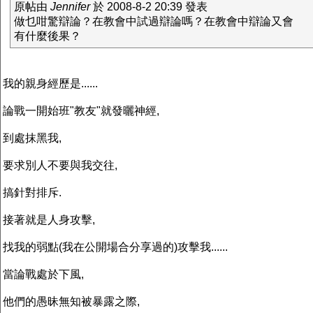
原帖由
Jennifer
於 2008-8-2 20:39 發表
做乜咁驚辯論？在教會中試過辯論嗎？在教會中辯論又會
有什麼後果？
我的親身經歷是......
論戰一開始班"教友"就發曬神經,
到處抹黑我,
要求別人不要與我交往,
搞針對排斥.
接著就是人身攻擊,
找我的弱點(我在公開場合分享過的)攻擊我......
當論戰處於下風,
他們的愚昧無知被暴露之際,