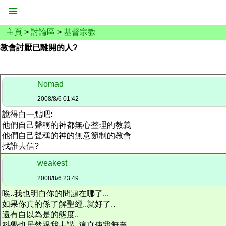
主頁
>
討論區
>
基督宗教
教會討厭已離開的人?
Nomad
2008/8/6 01:42
說得白一點吧:
他們自己聲稱的神都無心整理的教義
他們自己聲稱的神的無意節制的教會
找誰去信?
weakest
2008/8/6 23:49
唉..我也明白你的問題在哪了...
如果你真的係了解聖經..就好了..
還有自以為是的態度..
科學也居然跟我去講..這真使我無奈..