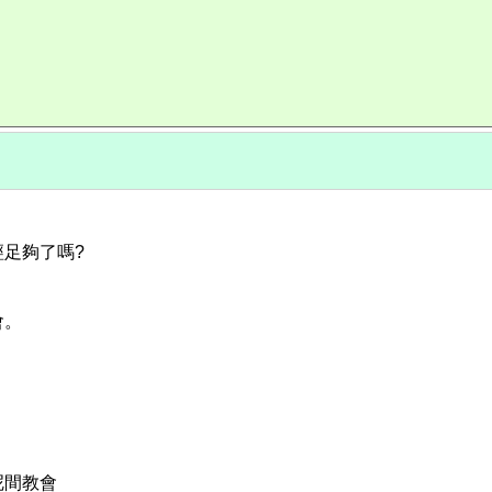
足夠了嗎?
會。
呢間教會