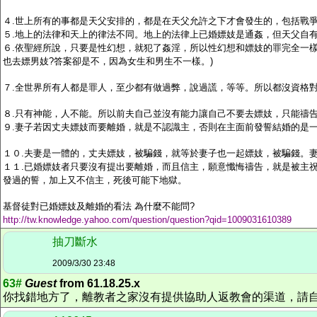
４
.
世上所有的事都是天父安排的，都是在天父允許之下才會發生的，包括戰
５
.
地上的法律和天上的律法不同。地上的法律上已婚嫖妓是通姦，但天父自
６
.
依聖經所說，只要是性幻想，就犯了姦淫，所以性幻想和嫖妓的罪完全一
也去嫖男妓
?
答案卻是不，因為女生和男生不一樣。
)
７
.
全世界所有人都是罪人，至少都有做過弊，說過謊，等等。所以都沒資格
８
.
只有神能，人不能。所以前夫自己並沒有能力讓自己不要去嫖妓，只能禱
９
.
妻子若因丈夫嫖妓而要離婚，就是不認識主，否則在主面前發誓結婚的是
１０
.
夫妻是一體的，丈夫嫖妓，被騙錢，就等於妻子也一起嫖妓，被騙錢。
１１
.
已婚嫖妓者只要沒有提出要離婚，而且信主，願意懺悔禱告，就是被主
發過的誓，加上又不信主，死後可能下地獄。
基督徒對已婚嫖妓及離婚的看法
為什麼不能問
?
http://tw.knowledge.yahoo.com/question/question?qid=1009031610389
抽刀斷水
2009/3/30 23:48
63#
Guest
from 61.18.25.x
你找錯地方了，離教者之家沒有提供協助人返教會的渠道，請