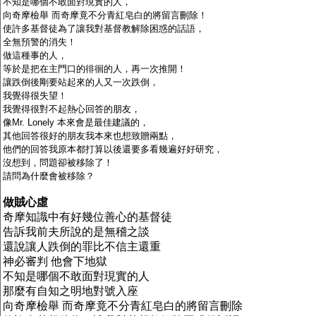
不知是哪個不敢面對現實的人，
向奇摩檢舉
而奇摩竟不分青紅皂白的將留言刪除！
使許多基督徒為了讓我對基督教解除困惑的話語，
全無預警的消失！
做這種事的人，
等於是把在主門口的徘徊的人，再一次推開！
讓跌倒後剛要站起來的人又一次跌倒，
我覺得很失望！
我覺得很對不起熱心回答的朋友，
像
Mr. Lonely
本來會是最佳建議的，
其他回答很好的朋友我本來也想致贈兩點，
他們的回答我原本都打算以後還要多看幾遍好好研究，
沒想到，問題卻被移除了！
請問為什麼會被移除？
做賊心虛
奇摩知識中有好幾位善心的基督徒
告訴我前夫所說的是無稽之談
還說讓人跌倒的罪比不信主還重
神必審判
他會下地獄
不知是哪個不敢面對現實的人
那麼有自知之明地對號入座
向奇摩檢舉
而奇摩竟不分青紅皂白的將留言刪除