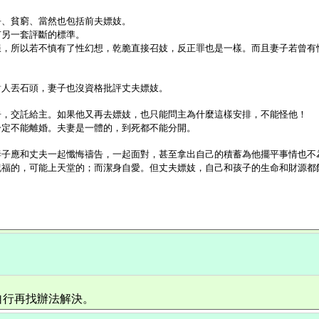
爭、貧窮、當然也包括前夫嫖妓。
有另一套評斷的標準。
樣，所以若不慎有了性幻想，乾脆直接召妓，反正罪也是一樣。而且妻子若曾有
對人丟石頭，妻子也沒資格批評丈夫嫖妓。
告，交託給主。如果他又再去嫖妓，也只能問主為什麼這樣安排，不能怪他！
一定不能離婚。夫妻是一體的，到死都不能分開。
妻子應和丈夫一起懺悔禱告，一起面對，甚至拿出自己的積蓄為他擺平事情也不
祝福的，可能上天堂的；而潔身自愛。但丈夫嫖妓，自己和孩子的生命和財源都
自行再找辦法解決。