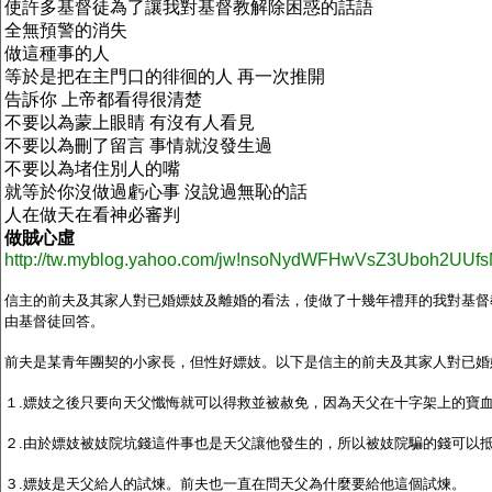
使許多基督徒為了讓我對基督教解除困惑的話語
全無預警的消失
做這種事的人
等於是把在主門口的徘徊的人
再一次推開
告訴你
上帝都看得很清楚
不要以為蒙上眼睛
有沒有人看見
不要以為刪了留言
事情就沒發生過
不要以為堵住別人的嘴
就等於你沒做過虧心事
沒說過無恥的話
人在做天在看神必審判
做賊心虛
http://tw.myblog.yahoo.com/jw!nsoNydWFHwVsZ3Uboh2UUfs
信主的前夫及其家人對已婚嫖妓及離婚的看法，使做了十幾年禮拜的我對基督
由基督徒回答。
前夫是某青年團契的小家長，但性好嫖妓。以下是信主的前夫及其家人對已婚
１
.
嫖妓之後只要向天父懺悔就可以得救並被赦免，因為天父在十字架上的寶
２
.
由於嫖妓被妓院坑錢這件事也是天父讓他發生的，所以被妓院騙的錢可以
３
.
嫖妓是天父給人的試煉。前夫也一直在問天父為什麼要給他這個試煉。