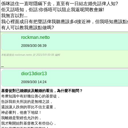
係咪諗住一直咁隱瞞下去，直至有一日結左婚先話俾人知?
佢又話唔知，佢話:你係唔可以阻止我返呢間教會嫁!
我無言以對...
我心裡面成日有把聲話俾我聽應該多d接近神，但我唔知應該點
有人可以教我應該點做嗎?
rockman.netto
2009/3/30 06:39
本帖最後由 rockman.netto 於 2021/5/9 00:08 編輯
_
dior13dior13
2009/3/30 14:24
基督徒對已婚嫖妓及離婚的看法，為什麼不能問？
奇摩知識中有好幾位善心的基督徒，
告訴我前夫所說的是無稽之談，
還說讓人跌倒的罪比不信主還重，
神必審判，他會下地獄！
我離婚是聖經也允許的，
我才剛開始對基督教又有些信心，