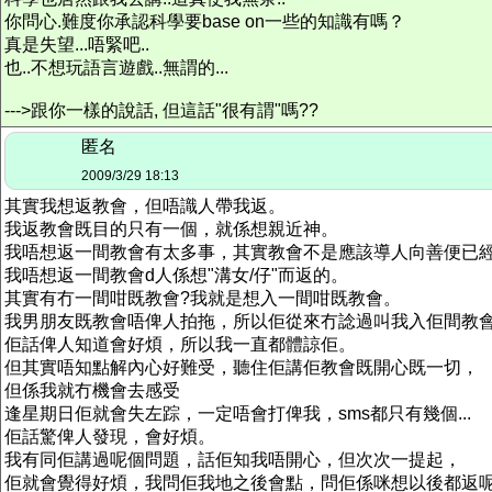
你問心.難度你承認科學要base on一些的知識有嗎？
真是失望...唔緊吧..
也..不想玩語言遊戲..無謂的...
--->跟你一樣的說話, 但這話"很有謂"嗎??
匿名
2009/3/29 18:13
其實我想返教會，但唔識人帶我返。
我返教會既目的只有一個，就係想親近神。
我唔想返一間教會有太多事，其實教會不是應該導人向善便已經
我唔想返一間教會d人係想"溝女/仔"而返的。
其實有冇一間咁既教會?我就是想入一間咁既教會。
我男朋友既教會唔俾人拍拖，所以佢從來冇諗過叫我入佢間教
佢話俾人知道會好煩，所以我一直都體諒佢。
但其實唔知點解內心好難受，聽住佢講佢教會既開心既一切，
但係我就冇機會去感受
逢星期日佢就會失左踪，一定唔會打俾我，sms都只有幾個...
佢話驚俾人發現，會好煩。
我有同佢講過呢個問題，話佢知我唔開心，但次次一提起，
佢就會覺得好煩，我問佢我地之後會點，問佢係咪想以後都返