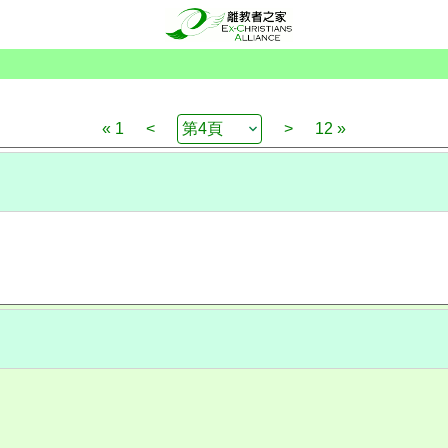
« 1
<
>
12 »