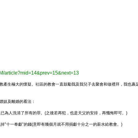
M/article?mid=14&prev=15&next=13
教產生極大的懷疑。社區的教會一直鼓勵我及我兒子去聚會和做禮拜，我也裹
嫖妓及離婚的看法：
血已為人洗清了所有的罪。
(
之後若再犯，也是天父的安排，再懺悔即可。
)
抵掉
"
十一奉獻
"
的錢
(
意即有幾個月就不用捐獻十分之一的薪水給教會。
)