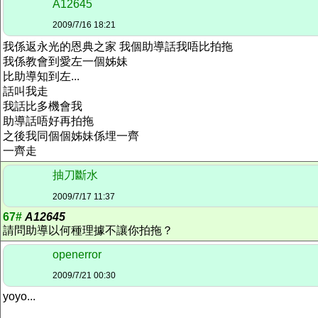
A12645
2009/7/16 18:21
我係返永光的恩典之家 我個助導話我唔比拍拖
我係教會到愛左一個姊妹
比助導知到左...
話叫我走
我話比多機會我
助導話唔好再拍拖
之後我同個個姊妹係埋一齊
一齊走
抽刀斷水
2009/7/17 11:37
67#
A12645
請問助導以何種理據不讓你拍拖？
openerror
2009/7/21 00:30
yoyo...