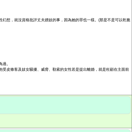
性幻想，就沒資格批評丈夫嫖妓的事，因為她的罪也一樣。
(
那是不是可以乾脆
為過。
飽受皮條客及妓女騷擾、威脅、勒索的女性若是提出離婚，就是枉顧在主面前