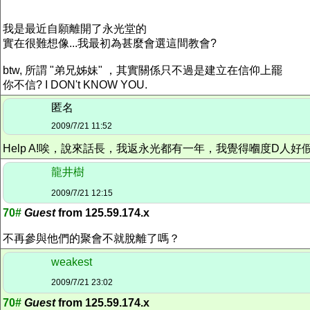
我是最近自願離開了永光堂的
實在很難想像...我最初為甚麼會選這間教會?
btw, 所謂 "弟兄姊妹" ，其實關係只不過是建立在信仰上罷
你不信? I DON't KNOW YOU.
匿名
2009/7/21 11:52
Help A!唉，說來話長，我返永光都有一年，我覺得嗰度D人好假，but
龍井樹
2009/7/21 12:15
70#
Guest
from 125.59.174.x
不再參與他們的聚會不就脫離了嗎？
weakest
2009/7/21 23:02
70#
Guest
from 125.59.174.x