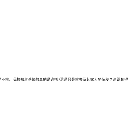
足不前。我想知道基督教真的是這樣
?
還是只是前夫及其家人的偏差？這題希望