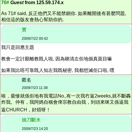
70#
Guest
from 125.59.174.x
As 71# said, 反正他們又不能禁錮你. 如果離開後有甚麼問題,
相信這的版友會熱心幫助你的.
實
2009/7/22 00:42
我只是回應主題
教會一定討厭離教既人啦, 因為睇清左佢地個真面目嘛
如果我比唔可靠既人知左我既秘密, 我都想滅佢口啦, 嘿
匿名
2009/7/23 11:38
唉，最慘就係佢地有我電話No.,有一次我冇返2weeks,就不斷轟
炸我。仲有，我阿媽自稱會俾宗教自由我，到頭來咪又係逼我
返CHURCH，好煩呀！
抽刀斷水
2009/7/23 14:20