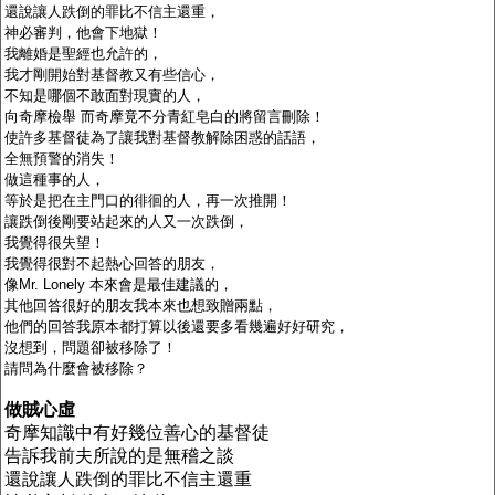
還說讓人跌倒的罪比不信主還重，
神必審判，他會下地獄！
我離婚是聖經也允許的，
我才剛開始對基督教又有些信心，
不知是哪個不敢面對現實的人，
向奇摩檢舉
而奇摩竟不分青紅皂白的將留言刪除！
使許多基督徒為了讓我對基督教解除困惑的話語，
全無預警的消失！
做這種事的人，
等於是把在主門口的徘徊的人，再一次推開！
讓跌倒後剛要站起來的人又一次跌倒，
我覺得很失望！
我覺得很對不起熱心回答的朋友，
像
Mr. Lonely
本來會是最佳建議的，
其他回答很好的朋友我本來也想致贈兩點，
他們的回答我原本都打算以後還要多看幾遍好好研究，
沒想到，問題卻被移除了！
請問為什麼會被移除？
做賊心虛
奇摩知識中有好幾位善心的基督徒
告訴我前夫所說的是無稽之談
還說讓人跌倒的罪比不信主還重