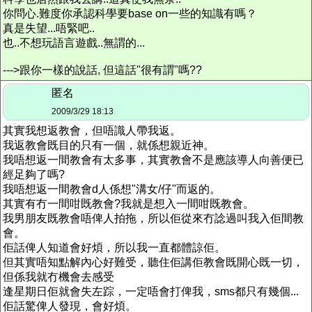
你問心.難度你承認科學要base on一些的知識有嗎？
真是失望...唔緊吧..
也..不想玩語言遊戲..無謂的...
--->跟你一樣的說話, 但這話"很有謂"嗎??
匿名
2009/3/29 18:13
其實我想返教會，但唔識人帶我返。
我返教會既目的只有一個，就係想親近神。
我唔想返一間教會有太多事，其實教會不是應該導人向善便已
經足夠了嗎?
我唔想返一間教會d人係想"溝女/仔"而返的。
其實有冇一間咁既教會?我就是想入一間咁既教會。
我男朋友既教會唔俾人拍拖，所以佢從來冇諗過叫我入佢間教
會。
佢話俾人知道會好煩，所以我一直都體諒佢。
但其實唔知點解內心好難受，聽住佢講佢教會既開心既一切，
但係我就冇機會去感受
逢星期日佢就會失左踪，一定唔會打俾我，sms都只有幾個...
佢話驚俾人發現，會好煩。