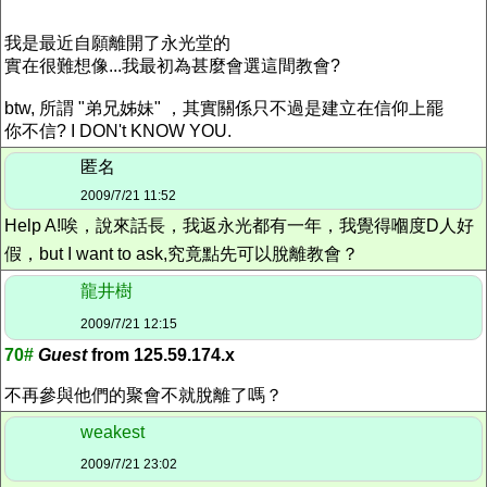
我是最近自願離開了永光堂的
實在很難想像...我最初為甚麼會選這間教會?
btw, 所謂 "弟兄姊妹" ，其實關係只不過是建立在信仰上罷
你不信? I DON't KNOW YOU.
匿名
2009/7/21 11:52
Help A!唉，說來話長，我返永光都有一年，我覺得嗰度D人好
假，but I want to ask,究竟點先可以脫離教會？
龍井樹
2009/7/21 12:15
70#
Guest
from 125.59.174.x
不再參與他們的聚會不就脫離了嗎？
weakest
2009/7/21 23:02