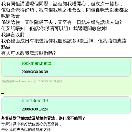
我有同佢講過呢個問題，話佢知我唔開心，但次次一提起，
佢就會覺得好煩，我問佢我地之後會點，問佢係咪想以後都返
呢間教會
係咪諗住一直咁隱瞞下去，直至有一日結左婚先話俾人知?
佢又話唔知，佢話:你係唔可以阻止我返呢間教會嫁!
我無言以對...
我心裡面成日有把聲話俾我聽應該多d接近神，但我唔知應該
點做
有人可以教我應該點做嗎?
rockman.netto
2009/3/30 06:39
本帖最後由 rockman.netto 於 2021/5/9 00:08 編輯
_
dior13dior13
2009/3/30 14:24
基督徒對已婚嫖妓及離婚的看法，為什麼不能問？
奇摩知識中有好幾位善心的基督徒，
告訴我前夫所說的是無稽之談，