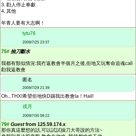
3. 勸人停止奉獻
4. 其他
年青人要有大志啊！
tytu76
2009/7/25 23:37
75#
抽刀斷水
我都有類似情況:我冇返教會半個月之後,佢地又玩奪命追魂call
勸我返教會
匿名
2009/7/29 21:39
Oh...THX!希望佢地快D踢我出教會la！Hail!
戎月
2009/7/30 08:22
79#
Guest
from 125.59.174.x
那你真這麼想的話,可以試試抽刀大哥說的方法~