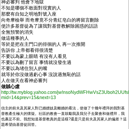
神必審判
他會下地獄
不知是哪個不敢面對現實的人
那麼有自知之明地對號入座
向奇摩檢舉
而奇摩竟不分青紅皂白的將留言刪除
使許多基督徒為了讓我對基督教解除困惑的話語
全無預警的消失
做這種事的人
等於是把在主門口的徘徊的人
再一次推開
告訴你
上帝都看得很清楚
不要以為蒙上眼睛
有沒有人看見
不要以為刪了留言
事情就沒發生過
不要以為堵住別人的嘴
就等於你沒做過虧心事
沒說過無恥的話
人在做天在看神必審判
做賊心虛
http://tw.myblog.yahoo.com/jw!nsoNydWFHwVsZ3Uboh2UUfsM
mid=14&prev=15&next=13
信主的前夫及其家人對已婚嫖妓及離婚的看法，使做了十幾年禮拜的我對基
督教產生極大的懷疑。社區的教會一直鼓勵我及我兒子去聚會和做禮拜，我
也裹足不前。我想知道基督教真的是這樣
?
還是只是前夫及其家人的偏差？這
題希望由基督徒回答。