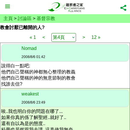
主頁
>
討論區
>
基督宗教
教會討厭已離開的人?
« 1
<
>
12 »
Nomad
2008/8/6 01:42
說得白一點吧:
他們自己聲稱的神都無心整理的教義
他們自己聲稱的神的無意節制的教會
找誰去信?
weakest
2008/8/6 23:49
唉..我也明白你的問題在哪了...
如果你真的係了解聖經..就好了..
還有自以為是的態度..
科學也居然跟我去講..這真使我無奈..