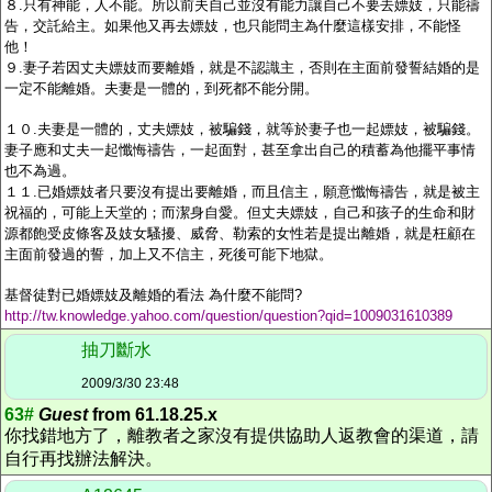
８
.
只有神能，人不能。所以前夫自己並沒有能力讓自己不要去嫖妓，只能禱
告，交託給主。如果他又再去嫖妓，也只能問主為什麼這樣安排，不能怪
他！
９
.
妻子若因丈夫嫖妓而要離婚，就是不認識主，否則在主面前發誓結婚的是
一定不能離婚。夫妻是一體的，到死都不能分開。
１０
.
夫妻是一體的，丈夫嫖妓，被騙錢，就等於妻子也一起嫖妓，被騙錢。
妻子應和丈夫一起懺悔禱告，一起面對，甚至拿出自己的積蓄為他擺平事情
也不為過。
１１
.
已婚嫖妓者只要沒有提出要離婚，而且信主，願意懺悔禱告，就是被主
祝福的，可能上天堂的；而潔身自愛。但丈夫嫖妓，自己和孩子的生命和財
源都飽受皮條客及妓女騷擾、威脅、勒索的女性若是提出離婚，就是枉顧在
主面前發過的誓，加上又不信主，死後可能下地獄。
基督徒對已婚嫖妓及離婚的看法
為什麼不能問
?
http://tw.knowledge.yahoo.com/question/question?qid=1009031610389
抽刀斷水
2009/3/30 23:48
63#
Guest
from 61.18.25.x
你找錯地方了，離教者之家沒有提供協助人返教會的渠道，請
自行再找辦法解決。