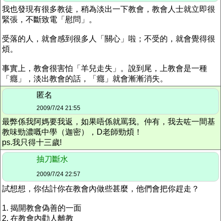
我也發現有很多教徒，稍為淡出一下教會，教會人士就立即很
緊張，不斷致電「慰問」。
受落的人，就會感到很多人「關心」啦；不受的，就會覺得很
煩。
事實上，教會很害怕「羊兒走失」。說到尾，上教會是一種
「癮」，淡出教會的話，「癮」就會漸漸消失。
匿名
2009/7/24 21:55
最弊係我阿媽要我返，如果唔係就罵我。仲有，我去咗一間基
教味勁濃嘅中學（迦密），D老師勁煩！
ps.我只得十三歲!
抽刀斷水
2009/7/24 22:57
試想想，你估計你在教會內做些甚麼，他們會把你趕走？
1. 揭開教會偽善的一面
2. 在教會內勸人離教