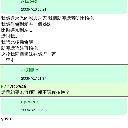
A12645
2009/7/16 18:21
我係返永光的恩典之家 我個助導話我唔比拍拖
我係教會到愛左一個姊妹
比助導知到左...
話叫我走
我話比多機會我
助導話唔好再拍拖
之後我同個個姊妹係埋一齊
一齊走
抽刀斷水
2009/7/17 11:37
67#
A12645
請問助導以何種理據不讓你拍拖？
openerror
2009/7/21 00:30
yoyo...