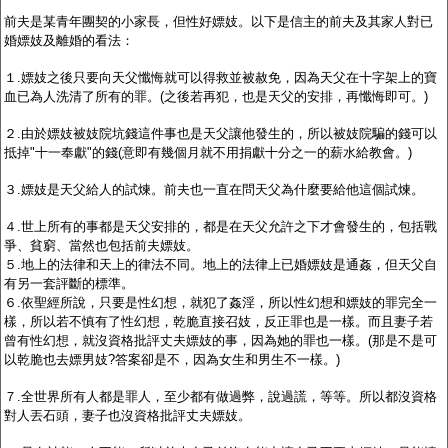
前夫是某青年團契的小家長，但性好嫖妓。以下是信主的前夫及其家人對已
婚嫖妓及離婚的看法：
１
.
嫖妓之後只要向天父懺悔就可以得救並被赦免，因為天父在十字架上的寶
血已為人洗清了所有的罪。
(
之後若再犯，也是天父的安排，再懺悔即可。
)
２
.
由於嫖妓被妓院坑錢這件事也是天父讓他發生的，所以被妓院騙的錢可以
抵掉
"
十一奉獻
"
的錢
(
意即有幾個月就不用捐獻十分之一的薪水給教會。
)
３
.
嫖妓是天父給人的試煉。前夫也一直在問天父為什麼要給他這個試煉。
４
.
世上所有的事都是天父安排的，都是在天父允許之下才會發生的，包括戰
爭、貧窮、當然也包括前夫嫖妓。
５
.
地上的法律和天上的律法不同。地上的法律上已婚嫖妓是通姦，但天父自
有另一套評斷的標準。
６
.
依聖經所說，只要是性幻想，就犯了姦淫，所以性幻想和嫖妓的罪完全一
樣，所以若不慎有了性幻想，乾脆直接召妓，反正罪也是一樣。而且妻子若
曾有性幻想，就沒資格批評丈夫嫖妓的事，因為她的罪也一樣。
(
那是不是可
以乾脆也去嫖男妓
?
答案卻是不，因為女生和男生不一樣。
)
７
.
全世界所有人都是罪人，至少都有做過弊，說過謊，等等。所以都沒資格
對人丟石頭，妻子也沒資格批評丈夫嫖妓。