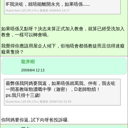
IF我決咗，就唔能離開永光，如果唔係......
Guest from 125.59.174.x 發表於 2009/8/3 14:17
如果唔係又點呀？決志未算正式加入教會，就算已經受洗加入
教會，一樣可以轉會喎。
我覺得你應該用屋企人傾下，佢地唔會都係教徒而且信得迷癡
癡果隻掛？
龍井樹
2009/8/4 12:13
最弊係我阿媽要我返，如果唔係就罵我。仲有，我去咗
一間基教味勁濃嘅中學（迦密），D老師勁煩！
ps.我只得十三歲!
Guest from 125.59.174.x 發表於 2009/7/24 21:55
你阿媽要你返, 試下向呀爸投訴囉.