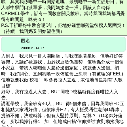
唉，其實我係喺中一時開始返嘅，最初喺中一新生註册日，有
人喺中學門口派單張，我阿媽接咗一張，因該人自稱係
CARMEL學生，話有一間教會開英數班。當時我同我媽都唔覺
得有咩問題，咪去lo！
P.S.千祈唔好中敎會呢D計，佢地好鍾意喺落堂後撈人返團契！
（待續，我阿媽又開始望住我）
匿名
2009/8/3 14:17
入到去，我只見一群人圍圈坐，咁我咪跟著坐lo。佢地好好笑
容架，又話好歡迎我，由於我返嘅係團契，佢地係分成一個個
小家庭，帶我入黍嗰個人屬於邊個家庭，我就要入邊個。初
時，我好開心。直到我喺一次佈道會上決志（有被騙的FEEL)
佢地就要我做‘校福’，即係要拉人去返，兼佢地每星期有‘人數
目標’
好彩，我冇拉過人入去，BUT同校D校福就係度係咁拉人入
去。
講返學校，我全班有40人，BUT得5個未信，因為我同班FD互
相提點大家唔好信，但依家升F.2，有人抵受唔住老師D轟炸，
提議不如，決咗就算，但有人堅持原則。點算？（D老師好偏
心，所以我操行得c，加上佢地成曰搞‘信仰探討’實則動搖我地