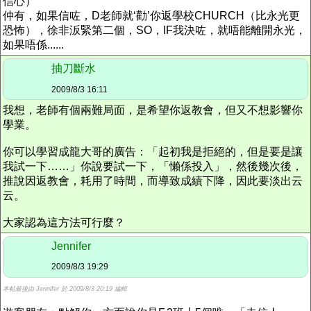
信心）
仲有，如果信咗，D老師就‘勸’你返學校CHURCH（比永光更
恐怖），徐非汳緊第二個，SO，IF我決咗，就唔能離開永光，
如果唔係......
抽刀斷水
2009/8/3 16:11
我想，老師有個兩難局面，是希望你返教會，但又不想影響你
學業。
你可以學習成龍大哥的廣告：「起初我是拒絕的，但是要是讓
我試一下……」你說要試一下，「懶係投入」，然後幾次後，
推說因返教會，耗用了時間，而導致成績下降，因此要淡出云
云。
大家認為這方法可行麼？
Jennifer
2009/8/3 19:29
本帖最後由 Jennifer 於 2009/8/3 20:19 編輯