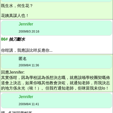
既生水，何生花？
花姨真謀人也！
Jennifer
2009/8/3 20:16
86#
抽刀斷水
你咁講，我應該比咩反應你...
匿名
2009/8/4 11:36
回應Jennifer:
其實係咁，因為學校認為係想決志嘅，就應該喺學校團契嘅佈
道會上決志，如果你喺其他教會決咗，就通知老師，而我決志
的地方係永光（唉！）。但我冇通知老師，佢咪當我未信lo！
Jennifer
2009/8/4 11:41