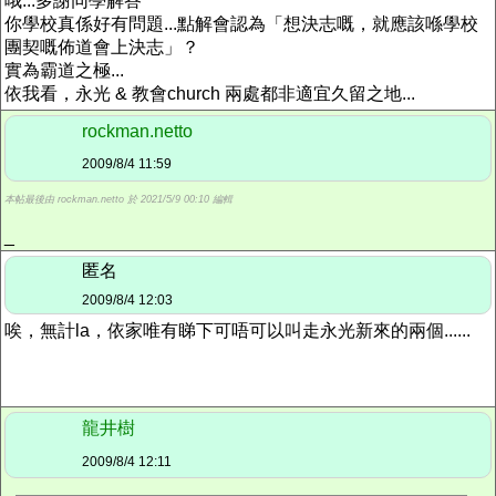
哦...多謝同學解答
你學校真係好有問題...點解會認為「想決志嘅，就應該喺學校
團契嘅佈道會上決志」？
實為霸道之極...
依我看，永光 & 教會church 兩處都非適宜久留之地...
rockman.netto
2009/8/4 11:59
本帖最後由 rockman.netto 於 2021/5/9 00:10 編輯
_
匿名
2009/8/4 12:03
唉，無計la，依家唯有睇下可唔可以叫走永光新來的兩個......
龍井樹
2009/8/4 12:11