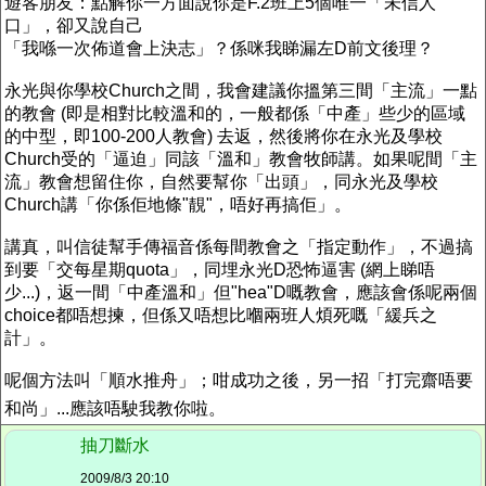
遊客朋友：點解你一方面說你是F.2班上5個唯一「未信人
口」，卻又說自己
「我喺一次佈道會上決志」？係咪我睇漏左D前文後理？
永光與你學校Church之間，我會建議你搵第三間「主流」一點
的教會 (即是相對比較溫和的，一般都係「中產」些少的區域
的中型，即100-200人教會) 去返，然後將你在永光及學校
Church受的「逼迫」同該「溫和」教會牧師講。如果呢間「主
流」教會想留住你，自然要幫你「出頭」，同永光及學校
Church講「你係佢地條"靚"，唔好再搞佢」。
講真，叫信徒幫手傳福音係每間教會之「指定動作」，不過搞
到要「交每星期quota」，同埋永光D恐怖逼害 (網上睇唔
少...)，返一間「中產溫和」但"hea"D嘅教會，應該會係呢兩個
choice都唔想揀，但係又唔想比嗰兩班人煩死嘅「緩兵之
計」。
呢個方法叫「順水推舟」；咁成功之後，另一招「打完齋唔要
和尚」...應該唔駛我教你啦。
抽刀斷水
2009/8/3 20:10