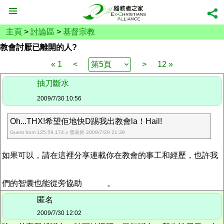
主頁
>
討論區
>
基督宗教
教會討厭已離開的人?
« 1
<
>
12 »
抽刀斷水
2009/7/30 10:56
Oh...THX!希望佢地快D踢我出教會la！Hail!
Guest from 125.59.174.x 發表於 2009/7/29 21:39
如果可以，請在這裡分享連載你在教會的事工和經歷，也許我
們的智囊也能從旁協助
。
匿名
2009/7/30 12:02