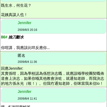
既生水，何生花？
花姨真謀人也！
Jennifer
2009/8/3 20:16
86#
抽刀斷水
你咁講，我應該比咩反應你...
匿名
2009/8/4 11:36
回應Jennifer:
其實係咁，因為學校認為係想決志嘅，就應該喺學校團契嘅佈
道會上決志，如果你喺其他教會決咗，就通知老師，而我決志
的地方係永光（唉！）。但我冇通知老師，佢咪當我未信lo！
Jennifer
2009/8/4 11:41