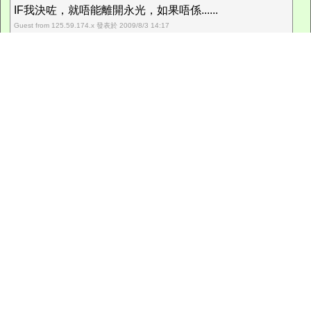
IF我決咗，就唔能離開永光，如果唔係......
Guest from 125.59.174.x 發表於 2009/8/3 14:17
如果唔係又點呀？決志未算正式加入教會，就算已經受洗加入
教會，一樣可以轉會喎。
我覺得你應該用屋企人傾下，佢地唔會都係教徒而且信得迷癡
癡果隻掛？
龍井樹
2009/8/4 12:13
最弊係我阿媽要我返，如果唔係就罵我。仲有，我去咗
一間基教味勁濃嘅中學（迦密），D老師勁煩！
ps.我只得十三歲!
Guest from 125.59.174.x 發表於 2009/7/24 21:55
你阿媽要你返, 試下向呀爸投訴囉.