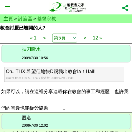
主頁
>
討論區
>
基督宗教
教會討厭已離開的人?
« 1
<
>
12 »
抽刀斷水
2009/7/30 10:56
Oh...THX!希望佢地快D踢我出教會la！Hail!
Guest from 125.59.174.x 發表於 2009/7/29 21:39
如果可以，請在這裡分享連載你在教會的事工和經歷，也許我
們的智囊也能從旁協助
。
匿名
2009/7/30 12:02