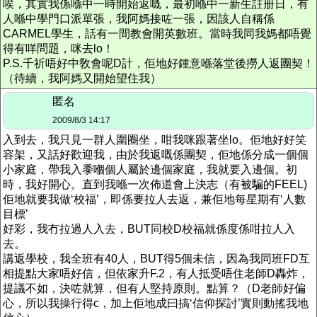
唉，其實我係喺中一時開始返嘅，最初喺中一新生註册日，有
人喺中學門口派單張，我阿媽接咗一張，因該人自稱係
CARMEL學生，話有一間教會開英數班。當時我同我媽都唔覺
得有咩問題，咪去lo！
P.S.千祈唔好中敎會呢D計，佢地好鍾意喺落堂後撈人返團契！
（待續，我阿媽又開始望住我）
匿名
2009/8/3 14:17
入到去，我只見一群人圍圈坐，咁我咪跟著坐lo。佢地好好笑
容架，又話好歡迎我，由於我返嘅係團契，佢地係分成一個個
小家庭，帶我入黍嗰個人屬於邊個家庭，我就要入邊個。初
時，我好開心。直到我喺一次佈道會上決志（有被騙的FEEL)
佢地就要我做‘校福’，即係要拉人去返，兼佢地每星期有‘人數
目標’
好彩，我冇拉過人入去，BUT同校D校福就係度係咁拉人入
去。
講返學校，我全班有40人，BUT得5個未信，因為我同班FD互
相提點大家唔好信，但依家升F.2，有人抵受唔住老師D轟炸，
提議不如，決咗就算，但有人堅持原則。點算？（D老師好偏
心，所以我操行得c，加上佢地成曰搞‘信仰探討’實則動搖我地