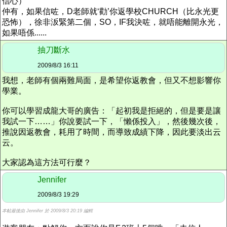
信心）
仲有，如果信咗，D老師就‘勸’你返學校CHURCH（比永光更
恐怖），徐非汳緊第二個，SO，IF我決咗，就唔能離開永光，
如果唔係......
抽刀斷水
2009/8/3 16:11
我想，老師有個兩難局面，是希望你返教會，但又不想影響你
學業。
你可以學習成龍大哥的廣告：「起初我是拒絕的，但是要是讓
我試一下……」你說要試一下，「懶係投入」，然後幾次後，
推說因返教會，耗用了時間，而導致成績下降，因此要淡出云
云。
大家認為這方法可行麼？
Jennifer
2009/8/3 19:29
本帖最後由 Jennifer 於 2009/8/3 20:19 編輯