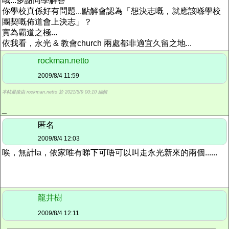
哦...多謝同學解答
你學校真係好有問題...點解會認為「想決志嘅，就應該喺學校
團契嘅佈道會上決志」？
實為霸道之極...
依我看，永光 & 教會church 兩處都非適宜久留之地...
rockman.netto
2009/8/4 11:59
本帖最後由 rockman.netto 於 2021/5/9 00:10 編輯
_
匿名
2009/8/4 12:03
唉，無計la，依家唯有睇下可唔可以叫走永光新來的兩個......
龍井樹
2009/8/4 12:11