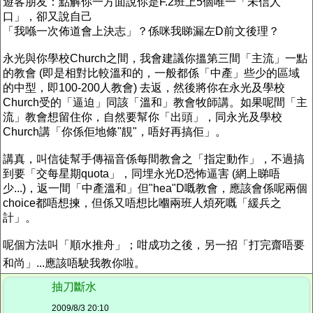
遊客朋友：點解你一方面說你是F.2班上5個唯一「未信人
口」，卻又說自己
「我喺一次佈道會上決志」？係咪我睇漏左D前文後理？
永光與你學校Church之間，我會建議你搵第三間「主流」一點
的教會 (即是相對比較溫和的，一般都係「中產」些少的區域
的中型，即100-200人教會) 去返，然後將你在永光及學校
Church受的「逼迫」同該「溫和」教會牧師講。如果呢間「主
流」教會想留住你，自然要幫你「出頭」，同永光及學校
Church講「你係佢地條"靚"，唔好再搞佢」。
講真，叫信徒幫手傳福音係每間教會之「指定動作」，不過搞
到要「交每星期quota」，同埋永光D恐怖逼害 (網上睇唔
少...)，返一間「中產溫和」但"hea"D嘅教會，應該會係呢兩個
choice都唔想揀，但係又唔想比嗰兩班人煩死嘅「緩兵之
計」。
呢個方法叫「順水推舟」；咁成功之後，另一招「打完齋唔要
和尚」...應該唔駛我教你啦。
抽刀斷水
2009/8/3 20:10