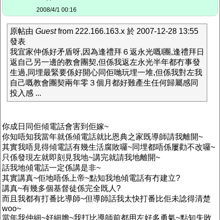
2008/4/1 00:16
原帖由
Guest
from 222.166.163.x 於 2007-12-28 13:55
發表
我宜家仲係好矛盾呀,因為逢禮拜６返永光嘅I團,逢禮拜日
返自己另一邊的教會團契,但係我返左永光半年都冇事發
生過,同埋最緊要係好開心同佢哋玩埋一堆,但係我對左我
自己嘅教會團契兩年零３個月都好難產生任何歸屬感同
投入感 ...
你成日同佢傾電話會害到佢嫁~
你知唔知我當年就係傾電話就比恩典之家既導師請我離開~
其實我唔見得傾電話有幾生活腐敗囉~同埋都唔係屢勸不改囉~
只係發現左就即刻見我地~講完就請我地離開~
話我地傾電話一定係講是非~
其實講真~佢地唔係上帝~點知我地傾電話有冇建立?
講真~有幾多個基督徒係完全既人?
而且我都有打番比導師~但導師話我太快打番比佢未諗得清楚
woo~
當年我仲細~好細膽~我打比導師前都用左好多勇氣~點知失敗