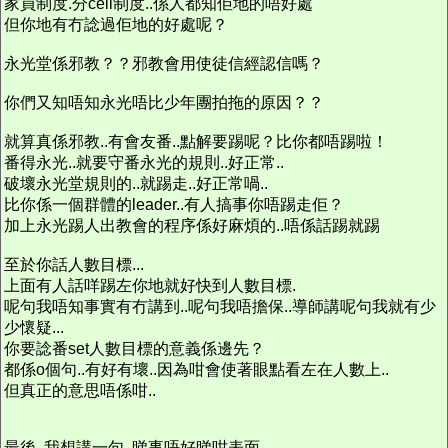
家員制度.分cell制度..係人都知佢地的唔好處
但你地有冇諗過佢地的好處呢？
永光堂係邪教？？邪教會用使徒信經認信嗎？
你們又知唔知永光唔比少年團拍拖的原因？？
就算真係邪教..有會友番..點解要踢呢？比你都唔踢啦！
番得永光..就要守番永光的規則..好正常..
破壞永光堂規則的..就踢走..好正常喎..
比你係一個群體的leader..有人搞事你唔踢走佢？
加上永光踢人出教會的程序係好麻煩的..唔係話踢就踢
至於你話人數目標...
上面有人話咩踢左你地就好快到人數目標.
呢句我唔知事實有冇講到..呢句我唔擔保..導師講呢句我就有少
少懷疑...
你要諗番set人數目標的意義係邊先？
都係o個句..有好有壞..因為咁會使著眼點看左在人數上..
但真正的意思唔係咁..
最後..我想講一句..睇事唔好睇咁表面..