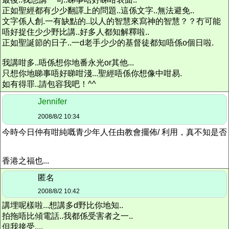
正如聖經都有少少翻譯上的問題..這係文字..無法避免..
文字係人創.一有缺點的..以人的智慧來寫神的智慧？？冇可能
唔好捉住少少野比講..好多人都知解釋啦..
正如聖誕節的日子..一d老手少少的基督徒都知唔係o個日啦.
我講咁多..唔係想你地番永光or其他...
只想你地睇事唔好睇咁淺...聖經唔係你想像中咁易.
如有得罪..請包容我吧！^^
Jennifer
2008/8/2 10:34
今時今日仲有咁純嘅青少年人任由教會擺佈/ 利用，真不知是否
香港之福也...
匿名
2008/8/2 10:42
講埋呢樣啦...想講多d野比你地知..
拍拖唔比傾電話..我都係受害者之一..
但我接受....