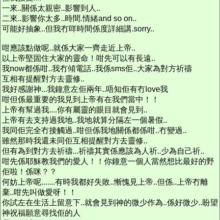
一來..關係太親密..影響到人..
二來..影響你太多..時間.情緒and so on..
可能好抽象..但我冇咩時間係度詳細講.sorry..
咁應該點做呢..就係大家一齊走近上帝..
以上帝堅固住大家的靈命！咁先可以有長遠..
我now都係咁..我冇傾電話..我係sms佢..大家為對方祈禱
互相有提醒對方去靈修..
我好感謝神...我鐘意左佢兩年..唔知佢有冇love我
咁但係最重要的我見到上帝有在我們當中！！
上帝有幫過我....你有屬靈的眼目就會見到..
上帝有去支持過我地..我地就算分隔左一個暑假..
我同佢完全冇接觸過..咁但係我地關係都係咁..冇變過..
雖然那時我還未同佢互相提醒對方去靈修..
但有為到對方去祈禱...祈禱其實係應該為人祈..少為自己祈..
咁先係耶穌教我們的愛人！！你鐘意一個人當然想比最好的野
佢啦！係咪？？
何妨上帝呢.......有時我都好失敗..慚愧見上帝..但係..上帝冇離
棄..咁先叫做愛呀！！
你試左在生活上留意下..就會見到神的微少作為..係好微少..盼望
神祝福願意尋找佢的人