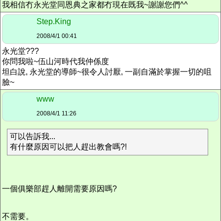
我相信冇永光堂同恩典之家都冇現在既我~謝謝您們^^
Step.King
2008/4/1 00:41
永光堂???
你問我啦~伍山河時代我仲係度
坦白說, 永光堂的導師~很令人討厭, 一副自滿於掌握一切的咀
臉~
www
2008/4/1 11:26
可以告訴我...
有什麼原因可以把人趕出教會嗎?!
一個俱樂部趕人離開需要原因嗎?
不需要。