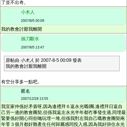
了並不出奇。
小木人
2007/8/5 00:09
我的教會討厭我離開
抽刀斷水
2007/8/5 13:47
原帖由
小木人
於 2007-8-5 00:09 發表
我的教會討厭我離開
有空分享多一點吧。
匿名
2007/12/28 13:55
我宜家仲係好矛盾呀,因為逢禮拜６返永光嘅I團,逢禮拜日返自
己另一邊的教會團契,但係我返左永光半年都冇事發生過,同埋最
緊要係好開心同佢哋玩埋一堆,但係我對左我自己嘅教會團契兩
年零３個月都好難產生任何歸屬感同投入感,因為我好掛住永光