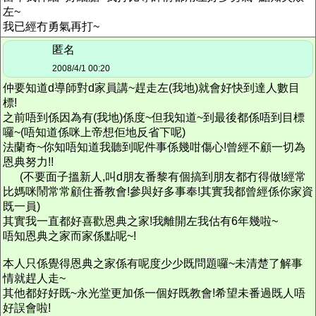
左~
我已經冇勇氣再打~
匿名
2008/4/1 00:20
仲要知道d導師對d家員講~趕走左(我地)就會好快到達人數目
標!
之前唔到係因為有(我地)係度~但我知道~到最後都係唔到目標
囉~(唔知道係咪上帝想佢地反省下呢)
法蘭奇~你知唔知道我聽到呢件事係幾咁傷心!曾經不顧一切為
恩典努力!!
(不要面子搵新人,叫d朋友番黎有個搞到朋友都冇得做!經常
比媽咪鬧常常顧住番教會!參與好多事奉!其實我都曾經係你家資
既一員)
其實我一直都好喜歡恩典之家!我離開左我估有6年幾啦~
唔知恩典之家而家係點呢~!
本人只係覺得恩典之家係有呢度少少既問題囉~未清楚了解事
情就趕人走~
其他都好好既~永光堂更加係一個好既教會!希望未番過既人唔
好誤會啦!