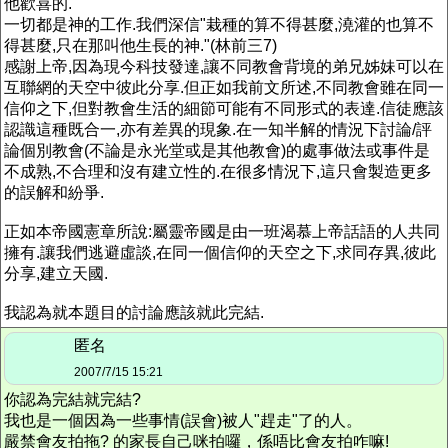
他歡喜的.
一切都是神的工作.我們深信"栽種的算不得甚麼,澆灌的也算不
得甚麼,只在那叫他生長的神."(林前三7)
感謝上帝,因為現今科技發達,讓不同教會背境的弟兄姊妹可以在
互聯網的天空中彼此分享.但正如我前文所述,不同教會雖在同一
信仰之下,但對教會生活的細節可能有不同形式的表達.信徒應該
認識這種既合一,亦有差異的現象.在一知半解的情況下討論/評
論個別教會(不論是永光堂或是其他教會)的處事做法或事件是
不成熟,不合理和沒有建立性的.在很多情況下,這只會製造更多
的誤解和紛爭.
正如本帝國憲章所說:屬靈帝國是由一班渴慕上帝話語的人共同
擁有.讓我們逃避虛談,在同一個信仰的天空之下,求同存異,彼此
分享,建立天國.
我認為就本題目的討論應該就此完結.
匿名
2007/7/15 15:21
你認為完結就完結?
我也是一個因為一些事情(誤會)被人"趕走"了的人。
嚴禁會友拍拖? 的家長自己咪拍囉，係唔比會友拍咋嘛!