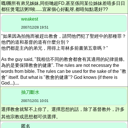
嘅I團所有弟兄姊妹,同佢哋超FD,甚至係同某位姊妹差唔多日日
都狂煲電話粥!!唉......宜家個心好亂呀,都唔知點選好??
weakest
2007/12/28 19:51
"如果因為拍拖而被趕出教會，請問他們犯了聖經中的那種罪？
他們的道和基督的道有什麼分別？
他們都是主內的弟兄，用得上哥林多前書第五章嗎？"
As the guy said, "我相信不同的教會都會有其適用的紀律規條,
為的是要保障教會的健康". The rules are not necessary the
words from bible. The rules can be used for the sake of the "教
會" itself. But what is "教會的健康"? God knows (if there is
God...)....
抽刀斷水
2007/12/31 10:01
選擇教會就幫不上你了。選擇思想的話，除了基督教外，許多
其他宗教或思想都可供選擇。
匿名