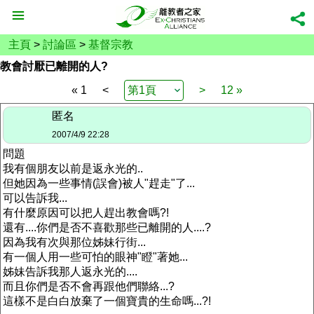
主頁
>
討論區
>
基督宗教
教會討厭已離開的人?
« 1
<
>
12 »
匿名
2007/4/9 22:28
問題
我有個朋友以前是返永光的..
但她因為一些事情(誤會)被人"趕走"了...
可以告訴我...
有什麼原因可以把人趕出教會嗎?!
還有....你們是否不喜歡那些已離開的人....?
因為我有次與那位姊妹行街...
有一個人用一些可怕的眼神"瞪"著她...
姊妹告訴我那人返永光的....
而且你們是否不會再跟他們聯絡...?
這樣不是白白放棄了一個寶貴的生命嗎...?!