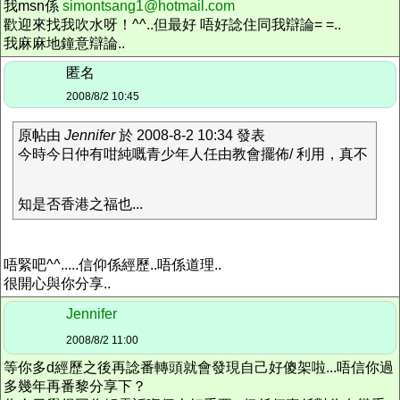
我msn係
simontsang1@hotmail.com
歡迎來找我吹水呀！^^..但最好 唔好諗住同我辯論= =..
我麻麻地鐘意辯論..
匿名
2008/8/2 10:45
原帖由
Jennifer
於 2008-8-2 10:34 發表
今時今日仲有咁純嘅青少年人任由教會擺佈/ 利用，真不
知是否香港之福也...
唔緊吧^^.....信仰係經歷..唔係道理..
很開心與你分享..
Jennifer
2008/8/2 11:00
等你多d經歷之後再諗番轉頭就會發現自己好傻架啦...唔信你過
多幾年再番黎分享下？