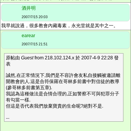
酒井明
2007/7/15 20:03
我早就說過，很多教會內藏毒素，永光堂就是其中之一。
earear
2007/7/15 21:51
原帖由
Guest
from 218.102.124.x 於 2007-4-9 22:28 發
表
誠然,在正常情況下,我們是不容許會友私自接觸被邀請離
開教會的人.這是合符保羅在哥林多前書中對信徒的教導
(參哥林多前書第五章).
我認為這種做法是合情合理的,正如警察不可與犯罪分子
有勾當一樣.
但這是否代表我們放棄寶貴的生命呢?絕對不是.
...