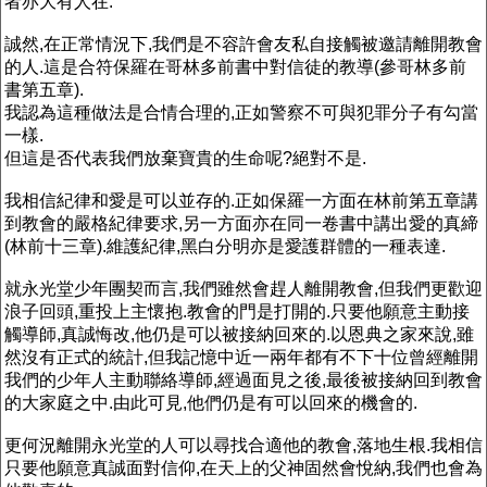
者亦大有人在.
誠然,在正常情況下,我們是不容許會友私自接觸被邀請離開教會
的人.這是合符保羅在哥林多前書中對信徒的教導(參哥林多前
書第五章).
我認為這種做法是合情合理的,正如警察不可與犯罪分子有勾當
一樣.
但這是否代表我們放棄寶貴的生命呢?絕對不是.
我相信紀律和愛是可以並存的.正如保羅一方面在林前第五章講
到教會的嚴格紀律要求,另一方面亦在同一卷書中講出愛的真締
(林前十三章).維護紀律,黑白分明亦是愛護群體的一種表達.
就永光堂少年團契而言,我們雖然會趕人離開教會,但我們更歡迎
浪子回頭,重投上主懷抱.教會的門是打開的.只要他願意主動接
觸導師,真誠悔改,他仍是可以被接納回來的.以恩典之家來說,雖
然沒有正式的統計,但我記憶中近一兩年都有不下十位曾經離開
我們的少年人主動聯絡導師,經過面見之後,最後被接納回到教會
的大家庭之中.由此可見,他們仍是有可以回來的機會的.
更何況離開永光堂的人可以尋找合適他的教會,落地生根.我相信
只要他願意真誠面對信仰,在天上的父神固然會悅納,我們也會為