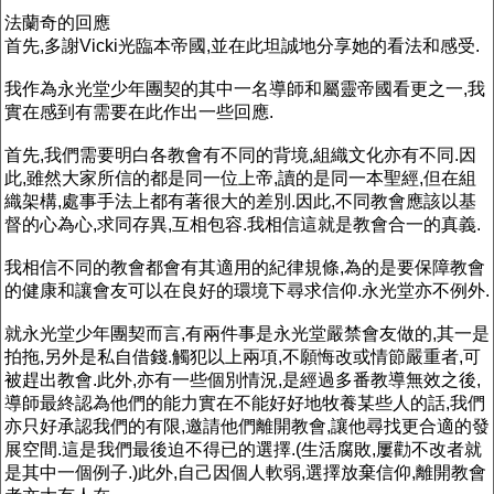
法蘭奇的回應
首先,多謝Vicki光臨本帝國,並在此坦誠地分享她的看法和感受.
我作為永光堂少年團契的其中一名導師和屬靈帝國看更之一,我
實在感到有需要在此作出一些回應.
首先,我們需要明白各教會有不同的背境,組織文化亦有不同.因
此,雖然大家所信的都是同一位上帝,讀的是同一本聖經,但在組
織架構,處事手法上都有著很大的差別.因此,不同教會應該以基
督的心為心,求同存異,互相包容.我相信這就是教會合一的真義.
我相信不同的教會都會有其適用的紀律規條,為的是要保障教會
的健康和讓會友可以在良好的環境下尋求信仰.永光堂亦不例外.
就永光堂少年團契而言,有兩件事是永光堂嚴禁會友做的,其一是
拍拖,另外是私自借錢.觸犯以上兩項,不願悔改或情節嚴重者,可
被趕出教會.此外,亦有一些個別情況,是經過多番教導無效之後,
導師最終認為他們的能力實在不能好好地牧養某些人的話,我們
亦只好承認我們的有限,邀請他們離開教會,讓他尋找更合適的發
展空間.這是我們最後迫不得已的選擇.(生活腐敗,屢勸不改者就
是其中一個例子.)此外,自己因個人軟弱,選擇放棄信仰,離開教會