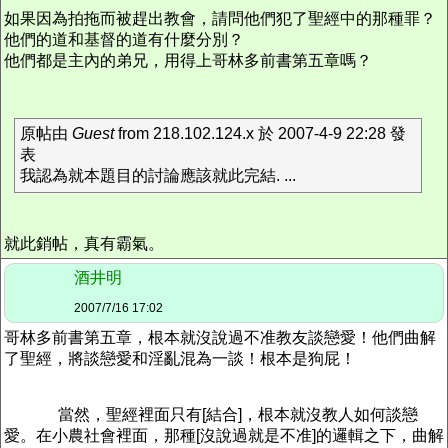
如果因為拍拖而被趕出教會，請問他們犯了聖經中的那種罪？
他們的道和基督的道有什麼分別？
他們都是主內的弟兄，用得上哥林多前書第五章嗎？
原帖由
Guest
from 218.102.124.x 於 2007-4-9 22:28 發
表
我認為就本題目的討論應該就此完結. ...
就此銷帖，真有霸氣。
酒井明
2007/7/16 17:02
哥林多前書第五章，根本就沒說過不准教友談戀愛！他們曲解
了聖經，將談戀愛和淫亂混為一談！根本是狗屁！
當然，聖經裡面只有[結合]，根本就沒教人如何談戀
愛。在小農社會裡面，那種[沒說過就是不准]的邏輯之下，曲解