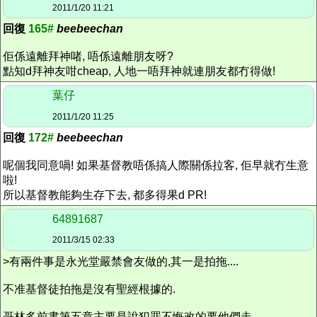
2011/1/20 11:21
回復
165#
beebeechan
佢係遠離拜神啫, 唔係遠離朋友呀?
點知d拜神友咁cheap, 人地一唔拜神就連朋友都冇得做!
葉仔
2011/1/20 11:25
回復
172#
beebeechan
呢個我同意喎! 如果基督教唔係搞人際關係拉客, 佢早就冇生意
啦!
所以基督教能夠生存下去, 都多得果d PR!
64891687
2011/3/15 02:33
>有兩件事是永光堂嚴禁會友做的,其一是拍拖....
不准基督徒拍拖是沒有聖經根據的.
哥林多前書第五章主要是說犯罪不悔改的要他們走