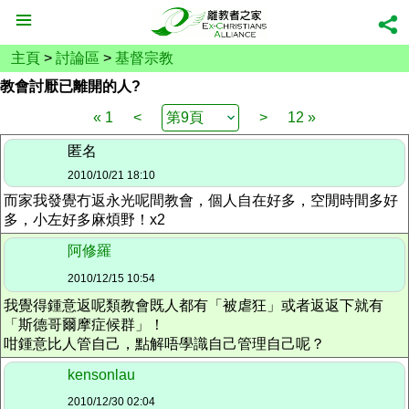
主頁
>
討論區
>
基督宗教
教會討厭已離開的人?
« 1
<
>
12 »
匿名
2010/10/21 18:10
而家我發覺冇返永光呢間教會，個人自在好多，空閒時間多好
多，小左好多麻煩野！x2
阿修羅
2010/12/15 10:54
我覺得鍾意返呢類教會既人都有「被虐狂」或者返返下就有
「斯德哥爾摩症候群」！
咁鍾意比人管自己，點解唔學識自己管理自己呢？
kensonlau
2010/12/30 02:04