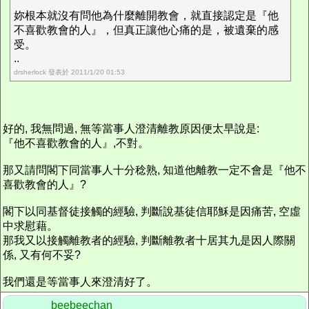
妳根本就沒有問他為什麼離開教會，就直接認定是『他
不喜歡教會的人』，但真正讓他心痛的是，被遺棄的感
受。
..
drsherlock 發表於 2011/1/20 01:53
好的, 我無問過, 無等當事人澄清離教原因便太早說是:
『他不喜歡教會的人』,不對。
那又請問閣下同當事人十分稔熟, 知道他離教一定不會是『他不
喜歡教會的人』?
閣下以同基督徒接觸的經驗, 判斷說基徒信耶穌是因痛苦, 空虛
中求慰藉。
那我又以接觸離教者的經驗, 判斷離教者十居其九是因人際關
係, 又有何不妥?
我們還是等當事人來澄清好了。
beebeechan