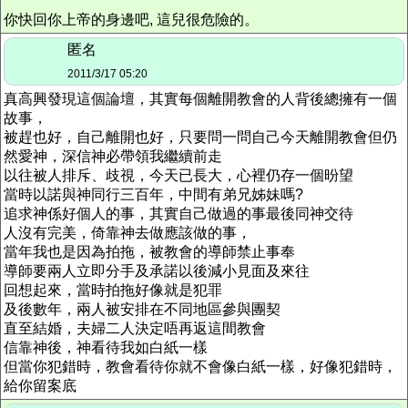
你快回你上帝的身邊吧, 這兒很危險的。
匿名
2011/3/17 05:20
真高興發現這個論壇，其實每個離開教會的人背後總擁有一個
故事，
被趕也好，自己離開也好，只要問一問自己今天離開教會但仍
然愛神，深信神必帶領我繼續前走
以往被人排斥、歧視，今天已長大，心裡仍存一個昐望
當時以諾與神同行三百年，中間有弟兄姊妹嗎?
追求神係好個人的事，其實自己做過的事最後同神交待
人沒有完美，倚靠神去做應該做的事，
當年我也是因為拍拖，被教會的導師禁止事奉
導師要兩人立即分手及承諾以後減小見面及來往
回想起來，當時拍拖好像就是犯罪
及後數年，兩人被安排在不同地區參與團契
直至結婚，夫婦二人決定唔再返這間教會
信靠神後，神看待我如白紙一樣
但當你犯錯時，教會看待你就不會像白紙一樣，好像犯錯時，
給你留案底