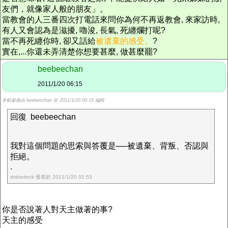
友們，就像家人般的朋友」。
當教會的人三番四次打電話來問你為何不再返教會, 來家訪時,
有人又會認為是滋擾, 嚕浚, 長氣, 死纏爛打呢?
當不再死纏你時, 卻又話給
被遺棄的感受。
?
實在,...你還未弄清楚你想要甚麼, 做甚麼罷?
beebeechan
2011/1/20 06:15
本帖最後由 beebeechan 於 2011/1/20 06:16 編輯
回復 beebeechan
我對這個問題的思索與答覆是──被遺棄、背叛、否認與
拒絕。
.
drsherlock 發表於 2011/1/20 01:53
你是否說著人對天主做著的事?
天主的感受