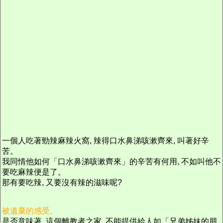
一個人吃著勁辣麻辣火窩, 辣得口水鼻涕咳漱齊來, 叫著好辛
苦。
我同情他如何「口水鼻涕咳漱齊來」的辛苦有何用, 不如叫他不
要吃麻辣便是了。
那有要吃辣, 又要沒有辣的滋味呢?
被遺棄的感受。
是否意味著, 這個離教者之家, 不能提供給人如「兄弟姊妹的朋