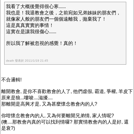
我看了大概後覺得很心寒......
我也是！我退教會之後，之前宛如兄弟姊妹的朋友們，
就像家人般的朋友們一個個遠離我，拋棄我了！
這是真真實實的事情！
這實在是讓我很傷心......
所以我了解被忽視的感覺！真的！
death 發表於 2011/1/19 21:45
不合邏輯!
離開教會, 是你不喜歡教會的人了, 他們虛假, 霸道, 爭權, 羊皮下
原來是狼...嘍唆....滋擾....
那離開是高興才是, 又為甚麼懷念教會內的人?
你咁懷念教會內的人, 又為何要離開兄弟情, 家人情呢?
(噢....那教會內真的可以找到情囉? 那實情教會內的人是好, 還
是衰?)