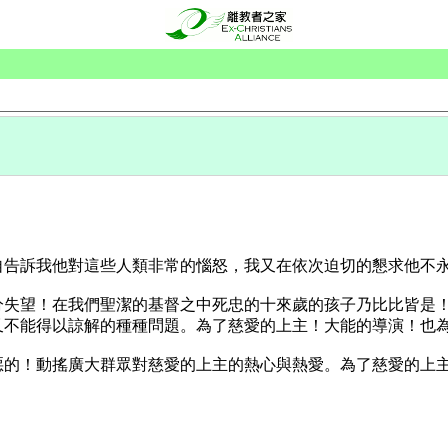
自告訴我他對這些人類非常的惱怒，我又在依次迫切的懇求他不
分失望！在我們聖潔的基督之中死忠的十來歲的孩子乃比比皆是
又不能得以諒解的種種問題。為了慈愛的上主！大能的導演！也
惡的！動搖廣大群眾對慈愛的上主的熱心與熱愛。為了慈愛的上