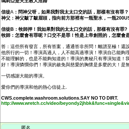
瑪莉亞是天主教大淫婦
信徒
A
：問神父呀，如果我對我太太口交的話，那樣有沒有罪？
神父：神父皺了皺眉頭，指向前方那裡有一瓶聖水，一瓶
200U
信徒
B
：
牧師押！我如果對我的太太口交的話，那樣有沒有罪
?
牧師
：
怎麼會有罪呢？口交不是罪！性是上帝創照的，怎麼會
答：這些所有發言，所有答案，通通答非所問！離譜至極！還
他所行的一切！導演高過人，人不能高過導演！導演自己能夠
不能理解的，也是不能夠知道的！導演的奧秘只有導演知道！
好！導演憐憫你們！導演的赦免與慈愛的胸懷是多麼的大！是
一切感謝大能的導演。
愛你們的導演和他的熱心信徒上.
CWS.complete.washroom.solutions.
SAY NO TO DIRT.
http://www.wretch.cc/video/beyondy2jhbk&func=single&
匿名