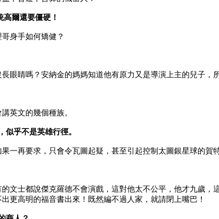
統高爾還要僵硬！
理哥身手如何矯健？
沒長眼睛嗎？安納金的媽媽知道他有原力又是導演上主的兒子，
會講英文的幾個種族。
奴，似乎不是英雄行徑。
如果一再要求，只會令瓦圖起疑，甚至引起控制太圖銀星球的賀
有的文士都說傑克羅德不會演戲，這對他太不公平，他才九歲，
不出更高明的福音書出來！既然編不過人家，就請閉上嘴巴！
的商人？