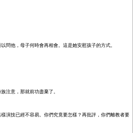
所以問他，母子何時會再相會。這是她安慰孩子的方式。
特族注意，那就前功盡棄了。
這樣演技已經不容易。你們究竟要怎樣？再批評，你們離教者要