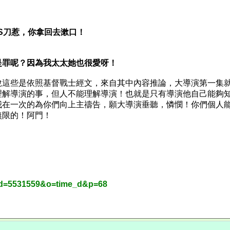
S
刀惹，你拿回去漱口！
是罪呢？因為我太太她也很愛呀！
說這些是依照基督戰士經文，來自其中內容推論，大導演第一集
理解導演的事，但人不能理解導演！也就是只有導演他自己能夠
我在一次的為你們向上主禱告，願大導演垂聽，憐憫！你們個人
無限的！阿門！
vid=5531559&o=time_d&p=68