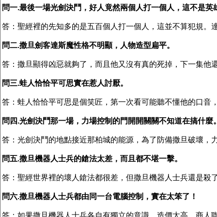
問一.最後一場光劍決鬥，好人竟然兩個人打一個人，這不是英
答：聖經裡的先知多的是五百個人打一個人，這並不算犯規。
問二.撒旦劍客達斯魔性格不明顯，人物造型扁平。
答：撒旦顯得凶惡就夠了，而且他又沒有真的死掉，下一集他
問三.蛙人恰恰平可思實在惹人討厭。
答：蛙人恰恰平可思是個笑匠，第一次看可能聽不懂他的口音
問四.光劍決鬥那一場，力場控制的門開開關關不知道在搞什麼
答：光劍決鬥的地點接近那柏城的能源，為了防備撒旦破壞，
問五.撒旦機器人士兵的鎗法太差，而且都不堪一擊。
答：聖經世界裡的壞人鎗法都很差，但撒旦機器人士兵還是殺
問六.撒旦機器人士兵都由同一台電腦控制，實在太笨了！
答：如果撒旦機器人士兵各自有獨立的意識，造價太高，商人