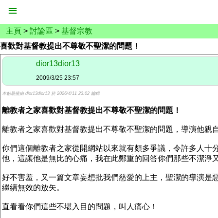
主頁
>
討論區
>
基督宗教
喜歡對基督教提出不尊敬不聖潔的問題！
dior13dior13
2009/3/25 23:57
本帖最後由 dior13dior13 於 2026/4/11 23:02 編輯
離教者之家喜歡對基督教提出不尊敬不聖潔的問題！
離教者之家喜歡對基督教提出不尊敬不聖潔的問題，導演他親
你們這個離教者之家從開網站以來就有頗多爭議，令許多人十
他，這讓他是無比的心痛，我在此鄭重的回答你們那些不潔淨
好不害羞，又一篇文章妄想批我們慈愛的上主，聖潔的導演是
繼續無效的放矢。
直看看你們這些不堪入目的問題，叫人痛心！