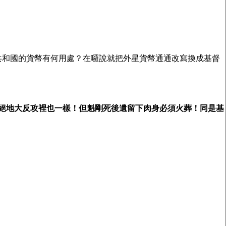
共和國的貨幣有何用處？在囉說就把外星貨幣通通改寫換成基督
集絕地大反攻裡也一樣！但魁剛死後遺留下肉身必須火葬！同是基