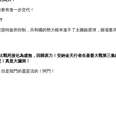
該會有進一步交代！
？
被賀特族所控制，共和國的勢力根本進不了太圖銀星球，賭場要
諾比戰死後化為虛無，回歸原力！安納金天行者在基督大戰第三
呢！真是大漏洞！
，但是我門的靈是活的！阿門！