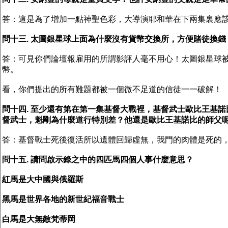
答：這是為了增加一點神聖色彩，大導演耶和華在下兩集裏應
問十三. 太圖銀星球上面為什麼沒有貨幣交換所，方便賭徒換錢
答：可見你們論壇報雇用的所謂影評人毫不用心！太圖銀星球
幣。
看，你們提出的所有難題都被一個微不足道的信徒一一破解！
問十四. 至少還有第在第一集基督大戰裡，基督武士歐比王基
督武士，魁剛為什麼道行特別差？他還是歐比王基諾比的師父
答：基督戰士死後復活所以遺體回歸虛無，我門的肉體是死的
問十五. 請問啟示錄之中的四匹馬四個人事什麼意思？
紅馬是大中國與俄羅斯
黑馬是世界各地的新世紀福音戰士
白馬是大無敵梵蒂岡