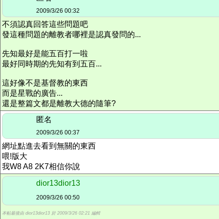
2009/3/26 00:32
不須認真回答這些問題吧
發這種問題的離教者哪裡是認真發問的...
先知最好是能五百打一啦
最好同時期的先知有到五百...
這好像不是基督教的東西
而是星戰的廣告...
還是整篇文都是離教大德的隨筆?
匿名
2009/3/26 00:37
網址點進去看到無關的東西
喂!版大
我W8 A8 2K7相信你說
dior13dior13
2009/3/26 00:50
本帖最後由 dior13dior13 於 2009/3/26 02:21 編輯