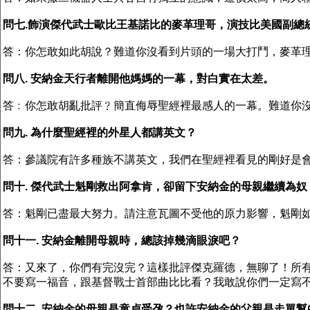
問七.飾演傑代武士歐比王基諾比的麥革理哥，演技比美國副總
答：你怎敢如此胡說？難道你沒看到片頭的一場大打鬥，麥革
問八. 安納金天行者離開他媽媽的一幕，對白實在太差。
答﹕你怎敢胡亂批評﹖簡直侮辱聖經裡最感人的一幕。難道你
問九. 為什麼聖經裡的外星人都講英文？
答：參議院有許多種族不講英文，我們在聖經裡看見的剛好是
問十. 傑代武士魁剛救出阿拿肯，卻留下安納金的母親繼續為
答：魁剛已盡最大努力。請注意瓦圖不受他的原力影響，魁剛
問十一. 安納金離開母親時，總該掉幾滴眼淚吧？
答：又來了，你們有完沒完？這樣批評傑克羅德，無聊了！所
不要寫一福音，跟基督戰士首部曲比比看？我敢說你們一定寫
問十二. 安納金的母親是童貞受孕？也許安納金的父親是走單幫