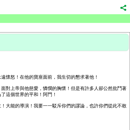
永遠懷怒！在他的寶座面前，我生切的懇求著他！
！面對上帝與他慈愛，憐憫的胸懷！但是有許多人卻公然批鬥著
為了這個世界的平和！阿門！
主！大能的導演！我要一一駁斥你們的謬論，也許你們從此不敢