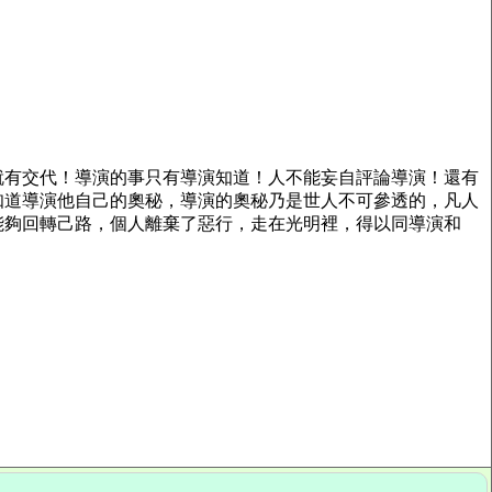
就有交代！導演的事只有導演知道！人不能妄自評論導演！還有
知道導演他自己的奧秘，導演的奧秘乃是世人不可參透的，凡人
能夠回轉己路，個人離棄了惡行，走在光明裡，得以同導演和