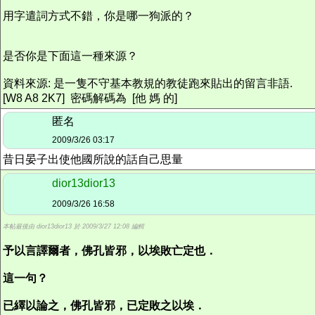
用字遣詞方式不錯，你是哪一狗派的？
是否你是下面這一種來源？
資料來源: 是一隻不守基本教規的教徒跑來貼出的留言非語.
[W8 A8 2K7] 密碼解碼為 [他 媽 的]
匿名
2009/3/26 03:17
昔日晏子出使他國所說的話自己思量
dior13dior13
2009/3/26 16:58
本帖最後由 dior13dior13 於 2009/3/27 12:08 編輯
予以言譯爾者，佛孔皆邪，以埃敗亡定也．
這一句？
已繹以論之，佛孔皆邪，已定敗之以埃．