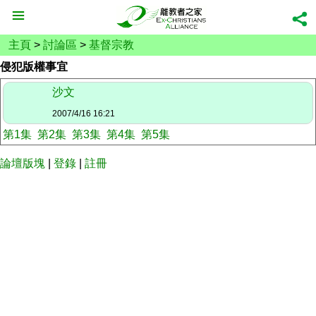
主頁
>
討論區
>
基督宗教
侵犯版權事宜
沙文
2007/4/16 16:21
第1集
第2集
第3集
第4集
第5集
論壇版塊
|
登錄
|
註冊