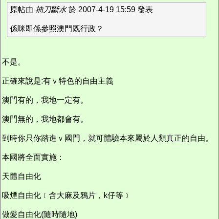
原帖由
抽刀斷水
於 2007-4-19 15:59 發表
係咪即係參照澳門既行政？
不是。
正確來說是:有ｖ特色的自由主義
澳門有的，我地一定有。
澳門無的，我地都會有。
到時你只你踏進ｖ國門，就可體驗本來屬於人類真正的自由。
本國將全面實施：
天體自由化
吸煙自由化﹝含大麻及鴉片，k仔等﹞
做愛自由化(隨時隨地)