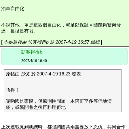
泊車自由化
不說其他，單是這四個自由化，就足以保証ｖ國能夠繁榮發
達，長揾長有啦。
[
本帖最後由 訪客得得b 於 2007-4-19 16:57 編輯
]
訪客得得b
2007/4/19 16:40
原帖由
沙文
於 2007-4-19 16:23 發表
唔得！
呢啲國仇家恨，係原則性問題！本阿哥至多等佢地清
袋，或羸開巷之後再料理佢地！
上次連戰見到胡總時，都強調國共兩黨要放下恩仇，共同合作