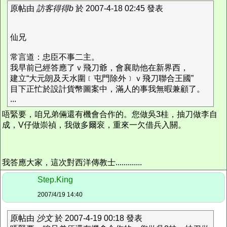
原帖由
訪客得得b
於 2007-4-18 02:45 發表
仙兄
常言道：忠臣不事二主。
我早前已經答應了ｖ飛刀爺，會襄助他在新界西，
建立“大元朗及天水圍﹝屯門除外﹞ｖ飛刀聯合王國”
目下正忙於設計貨幣圖案中，滿人的事我無暇兼顧了。
...
唔緊要，咱兄弟倆還有機會合作的。您做吳3桂，抽刀做李自
成，V仔做崇禎，我做多爾衮，重來一欠借兵入關。
我答應大家，這次對西洋傳教士.............
Step.King
2007/4/19 14:40
原帖由
沙文
於 2007-4-19 00:18 發表