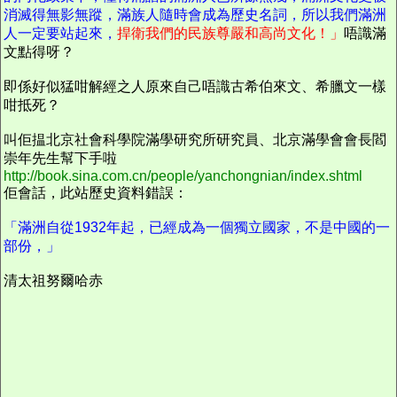
消滅得無影無蹤，滿族人隨時會成為歷史名詞，所以我們滿洲
人一定要站起來，
捍衛我們的民族尊嚴和高尚文化！」
唔識滿
文點得呀？
即係好似猛咁解經之人原來自己唔識古希伯來文、希臘文一樣
咁抵死？
叫佢揾北京社會科學院滿學研究所研究員、北京滿學會會長閻
崇年先生幫下手啦
http://book.sina.com.cn/people/yanchongnian/index.shtml
佢會話，此站歷史資料錯誤：
「滿洲自從1932年起，已經成為一個獨立國家，不是中國的一
部份，」
清太祖努爾哈赤