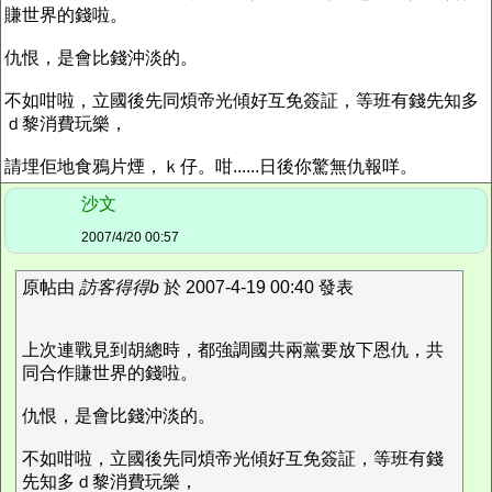
賺世界的錢啦。
仇恨，是會比錢沖淡的。
不如咁啦，立國後先同煩帝光傾好互免簽証，等班有錢先知多
ｄ黎消費玩樂，
請埋佢地食鴉片煙，ｋ仔。咁......日後你驚無仇報咩。
沙文
2007/4/20 00:57
原帖由
訪客得得b
於 2007-4-19 00:40 發表
上次連戰見到胡總時，都強調國共兩黨要放下恩仇，共
同合作賺世界的錢啦。
仇恨，是會比錢沖淡的。
不如咁啦，立國後先同煩帝光傾好互免簽証，等班有錢
先知多ｄ黎消費玩樂，