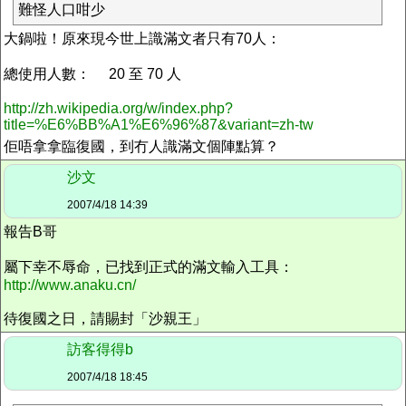
難怪人口咁少
大鍋啦！原來現今世上識滿文者只有70人：
總使用人數： 20 至 70 人
http://zh.wikipedia.org/w/index.php?
title=%E6%BB%A1%E6%96%87&variant=zh-tw
佢唔拿拿臨復國，到冇人識滿文個陣點算？
沙文
2007/4/18 14:39
報告B哥
屬下幸不辱命，已找到正式的滿文輸入工具：
http://www.anaku.cn/
待復國之日，請賜封「沙親王」
訪客得得b
2007/4/18 18:45