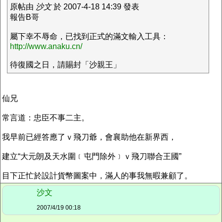
原帖由
沙文
於 2007-4-18 14:39 發表
報告B哥
屬下幸不辱命，已找到正式的滿文輸入工具：
http://www.anaku.cn/
待復國之日，請賜封「沙親王」
仙兄
常言道：忠臣不事二主。
我早前已經答應了ｖ飛刀爺，會襄助他在新界西，
建立“大元朗及天水圍﹝屯門除外﹞ｖ飛刀聯合王國”
目下正忙於設計貨幣圖案中，滿人的事我無暇兼顧了。
沙文
2007/4/19 00:18