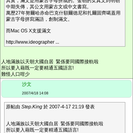
其實，滿文是用蒙古字母拼成的。金朝的女真文到明朝
中期失傳，其公文用蒙古文或中文書寫。
萬歷27年努爾哈赤命巴克什額爾德尼和扎爾固齊噶蓋用
蒙古字母拼寫滿語，創制滿文。
而Mac OS X支援滿文
http://www.ideographer ...
人地滿族以天朝大國自居 緊係要同國際接軌啦
所以要入藉既一定要精通五國語言!
難怪人口咁少
沙文
2007/4/18 14:08
原帖由
Step.King
於 2007-4-17 21:19 發表
人地滿族以天朝大國自居 緊係要同國際接軌啦
所以要入藉既一定要精通五國語言!