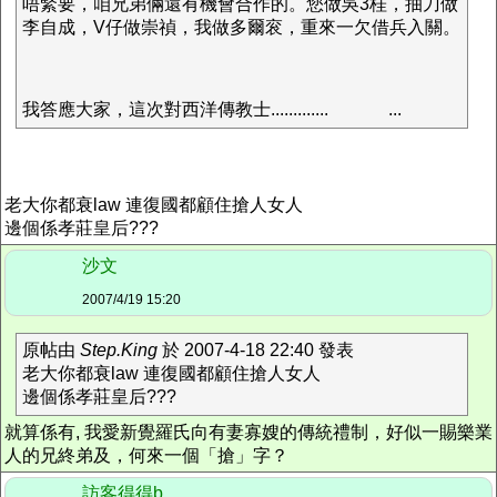
唔緊要，咱兄弟倆還有機會合作的。您做吳3桂，抽刀做
李自成，V仔做崇禎，我做多爾衮，重來一欠借兵入關。
我答應大家，這次對西洋傳教士.............
...
老大你都衰law 連復國都顧住搶人女人
邊個係孝莊皇后???
沙文
2007/4/19 15:20
原帖由
Step.King
於 2007-4-18 22:40 發表
老大你都衰law 連復國都顧住搶人女人
邊個係孝莊皇后???
就算係有, 我愛新覺羅氏向有妻寡嫂的傳統禮制，好似一賜樂業
人的兄終弟及，何來一個「搶」字？
訪客得得b