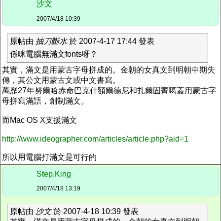
沙文
2007/4/18 10:39
原帖由
抽刀斷水
於 2007-4-17 17:44 發表
係咪電腦無滿文fonts呀？
其實，滿文是用蒙古字母拼成的。金朝的女真文到明朝中期失
傳，其公文用蒙古文或中文書寫。
萬歷27年努爾哈赤命巴克什額爾德尼和扎爾固齊噶蓋用蒙古字
母拼寫滿語，創制滿文。
而Mac OS X支援滿文
http://www.ideographer.com/articles/article.php?aid=1
所以用電腦打滿文是可行的
Step.King
2007/4/18 13:19
原帖由
沙文
於 2007-4-18 10:39 發表