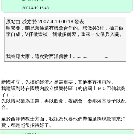
2007/4/19 15:48
原帖由
沙文
於 2007-4-19 00:18 發表
唔緊要，咱兄弟倆還有機會合作的。您做吳3桂，抽刀做
李自成，V仔做崇禎，我做多爾衮，重來一欠借兵入關。
我答應大家，這次對西洋傳教士.............
...
新國初立，先搞好經濟才是最重要，其他事容後再說。
我建議到時在國境內設立娛樂特區（約佔國土９０巴仙就夠
了），
先以博彩業為主題，再以飲食，夜總會，桑那浴室等予以配
合。
至於西洋傳教士方面，我認為只要他們帶備足夠現款前來消
費，都是照常招待好了。