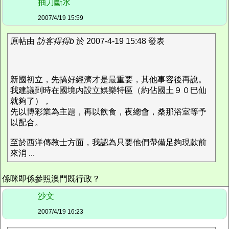
抽刀斷水
2007/4/19 15:59
原帖由
訪客得得b
於 2007-4-19 15:48 發表
新國初立，先搞好經濟才是最重要，其他事容後再說。
我建議到時在國境內設立娛樂特區（約佔國土９０巴仙
就夠了），
先以博彩業為主題，再以飲食，夜總會，桑那浴室等予
以配合。
至於西洋傳教士方面，我認為只要他們帶備足夠現款前
來消 ...
係咪即係參照澳門既行政？
沙文
2007/4/19 16:23