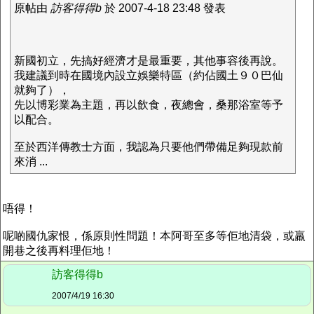
原帖由
訪客得得b
於 2007-4-18 23:48 發表
新國初立，先搞好經濟才是最重要，其他事容後再說。
我建議到時在國境內設立娛樂特區（約佔國土９０巴仙
就夠了），
先以博彩業為主題，再以飲食，夜總會，桑那浴室等予
以配合。
至於西洋傳教士方面，我認為只要他們帶備足夠現款前
來消 ...
唔得！
呢啲國仇家恨，係原則性問題！本阿哥至多等佢地清袋，或羸
開巷之後再料理佢地！
訪客得得b
2007/4/19 16:30