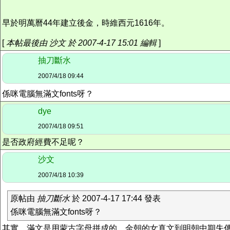
早於明萬曆44年建立後金，時維西元1616年。
[
本帖最後由 沙文 於 2007-4-17 15:01 編輯
]
抽刀斷水
2007/4/18 09:44
係咪電腦無滿文fonts呀？
dye
2007/4/18 09:51
是否政府經費不足呢？
沙文
2007/4/18 10:39
原帖由
抽刀斷水
於 2007-4-17 17:44 發表
係咪電腦無滿文fonts呀？
其實，滿文是用蒙古字母拼成的。金朝的女真文到明朝中期失