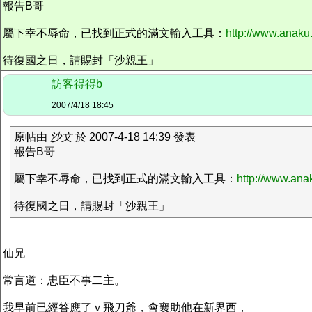
報告B哥
屬下幸不辱命，已找到正式的滿文輸入工具：
http://www.anaku
待復國之日，請賜封「沙親王」
訪客得得b
2007/4/18 18:45
原帖由
沙文
於 2007-4-18 14:39 發表
報告B哥
屬下幸不辱命，已找到正式的滿文輸入工具：
http://www.ana
待復國之日，請賜封「沙親王」
仙兄
常言道：忠臣不事二主。
我早前已經答應了ｖ飛刀爺，會襄助他在新界西，