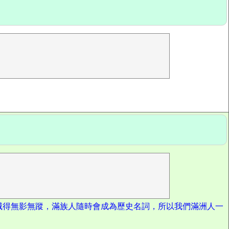
滅得無影無蹤，滿族人隨時會成為歷史名詞，所以我們滿洲人一