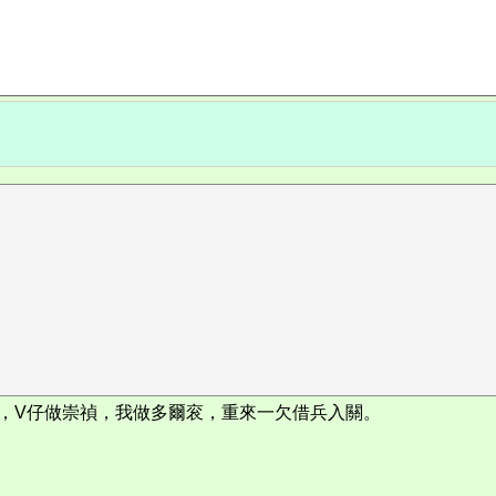
，V仔做崇禎，我做多爾衮，重來一欠借兵入關。