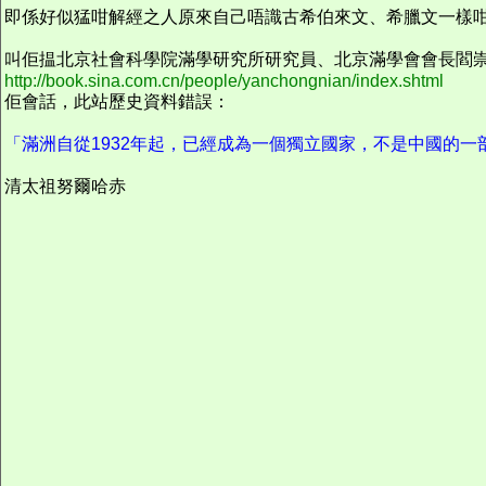
即係好似猛咁解經之人原來自己唔識古希伯來文、希臘文一樣
叫佢揾北京社會科學院滿學研究所研究員、北京滿學會會長閻
http://book.sina.com.cn/people/yanchongnian/index.shtml
佢會話，此站歷史資料錯誤：
「滿洲自從1932年起，已經成為一個獨立國家，不是中國的一
清太祖努爾哈赤