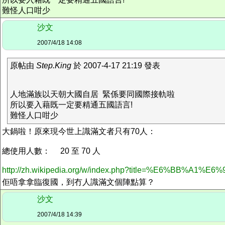
難怪人口咁少
沙文
2007/4/18 14:08
原帖由
Step.King
於 2007-4-17 21:19 發表
人地滿族以天朝大國自居 緊係要同國際接軌啦
所以要入藉既一定要精通五國語言!
難怪人口咁少
大鍋啦！原來現今世上識滿文者只有70人：
總使用人數： 20 至 70 人
http://zh.wikipedia.org/w/index.php?title=%E6%BB%A1%E6%
佢唔拿拿臨復國，到冇人識滿文個陣點算？
沙文
2007/4/18 14:39