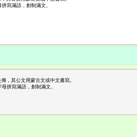
母拼寫滿語，創制滿文。
失傳，其公文用蒙古文或中文書寫。
字母拼寫滿語，創制滿文。