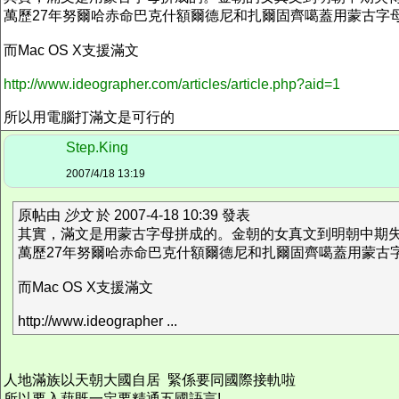
萬歷27年努爾哈赤命巴克什額爾德尼和扎爾固齊噶蓋用蒙古字
而Mac OS X支援滿文
http://www.ideographer.com/articles/article.php?aid=1
所以用電腦打滿文是可行的
Step.King
2007/4/18 13:19
原帖由
沙文
於 2007-4-18 10:39 發表
其實，滿文是用蒙古字母拼成的。金朝的女真文到明朝中期
萬歷27年努爾哈赤命巴克什額爾德尼和扎爾固齊噶蓋用蒙古
而Mac OS X支援滿文
http://www.ideographer ...
人地滿族以天朝大國自居 緊係要同國際接軌啦
所以要入藉既一定要精通五國語言!