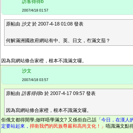
訪客得得b
2007/4/18 01:57
原帖由
沙文
於 2007-4-18 01:08 發表
何解滿洲國政府網站有中、英、日文，冇滿文茄？
因為寫網站條合家橙，根本不識滿文囉。
沙文
2007/4/18 03:57
原帖由
訪客得得b
於 2007-4-17 09:57 發表
因為寫網站條合家橙，根本不識滿文囉。
佢俄文都得閒學,做咩唔學滿文? 又係佢自己話
「今日，在漢人
定要站起來，
捍衛我們的民族尊嚴和高尚文化！」
唔識滿文點