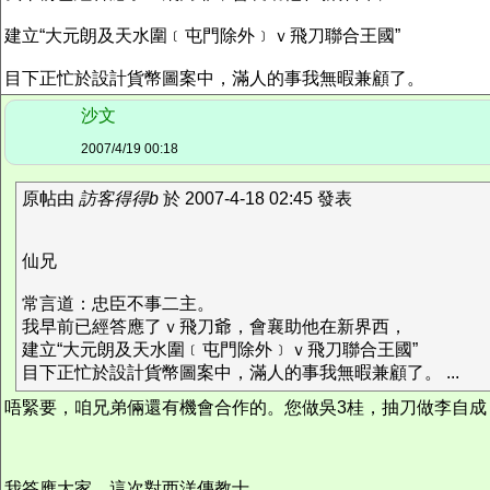
建立“大元朗及天水圍﹝屯門除外﹞ｖ飛刀聯合王國”
目下正忙於設計貨幣圖案中，滿人的事我無暇兼顧了。
沙文
2007/4/19 00:18
原帖由
訪客得得b
於 2007-4-18 02:45 發表
仙兄
常言道：忠臣不事二主。
我早前已經答應了ｖ飛刀爺，會襄助他在新界西，
建立“大元朗及天水圍﹝屯門除外﹞ｖ飛刀聯合王國”
目下正忙於設計貨幣圖案中，滿人的事我無暇兼顧了。 ...
唔緊要，咱兄弟倆還有機會合作的。您做吳3桂，抽刀做李自成
我答應大家，這次對西洋傳教士.............