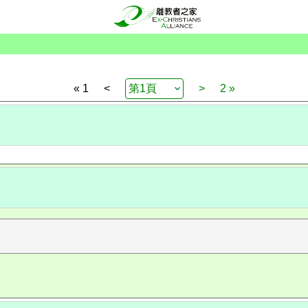
« 1
<
>
2 »