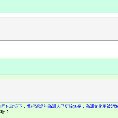
的同化政策下，懂得滿語的滿洲人已所餘無幾，滿洲文化更被消
得呀？