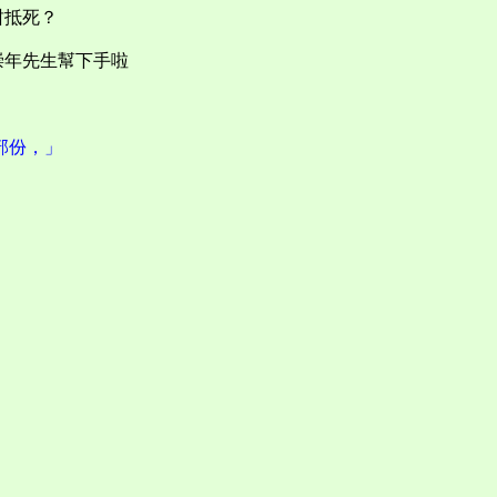
咁抵死？
崇年先生幫下手啦
部份，」