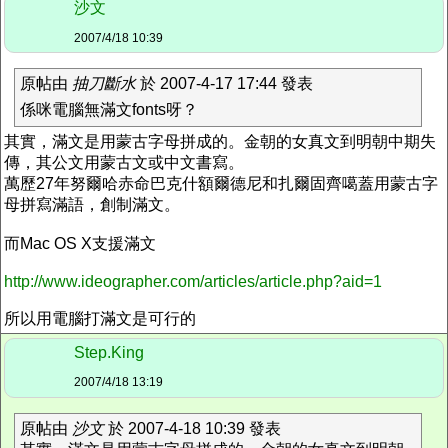
沙文
2007/4/18 10:39
原帖由
抽刀斷水
於 2007-4-17 17:44 發表
係咪電腦無滿文fonts呀？
其實，滿文是用蒙古字母拼成的。金朝的女真文到明朝中期失
傳，其公文用蒙古文或中文書寫。
萬歷27年努爾哈赤命巴克什額爾德尼和扎爾固齊噶蓋用蒙古字
母拼寫滿語，創制滿文。
而Mac OS X支援滿文
http://www.ideographer.com/articles/article.php?aid=1
所以用電腦打滿文是可行的
Step.King
2007/4/18 13:19
原帖由
沙文
於 2007-4-18 10:39 發表