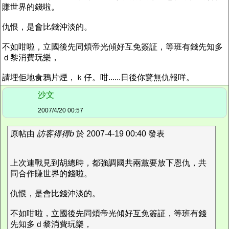
賺世界的錢啦。
仇恨，是會比錢沖淡的。
不如咁啦，立國後先同煩帝光傾好互免簽証，等班有錢先知多
ｄ黎消費玩樂，
請埋佢地食鴉片煙，ｋ仔。咁......日後你驚無仇報咩。
沙文
2007/4/20 00:57
原帖由
訪客得得b
於 2007-4-19 00:40 發表
上次連戰見到胡總時，都強調國共兩黨要放下恩仇，共
同合作賺世界的錢啦。
仇恨，是會比錢沖淡的。
不如咁啦，立國後先同煩帝光傾好互免簽証，等班有錢
先知多ｄ黎消費玩樂，