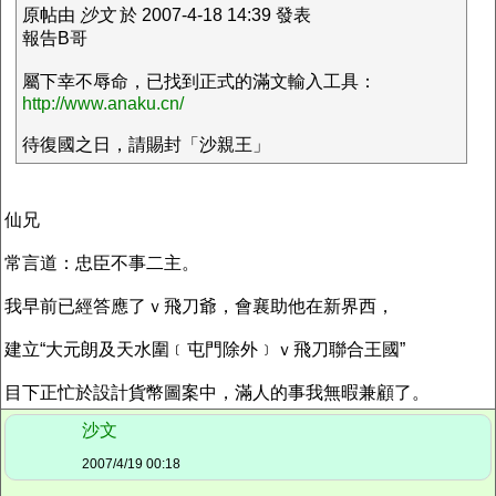
原帖由
沙文
於 2007-4-18 14:39 發表
報告B哥
屬下幸不辱命，已找到正式的滿文輸入工具：
http://www.anaku.cn/
待復國之日，請賜封「沙親王」
仙兄
常言道：忠臣不事二主。
我早前已經答應了ｖ飛刀爺，會襄助他在新界西，
建立“大元朗及天水圍﹝屯門除外﹞ｖ飛刀聯合王國”
目下正忙於設計貨幣圖案中，滿人的事我無暇兼顧了。
沙文
2007/4/19 00:18