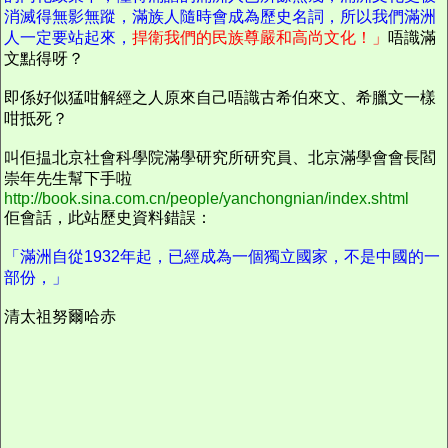
消滅得無影無蹤，滿族人隨時會成為歷史名詞，所以我們滿洲
人一定要站起來，
捍衛我們的民族尊嚴和高尚文化！」
唔識滿
文點得呀？
即係好似猛咁解經之人原來自己唔識古希伯來文、希臘文一樣
咁抵死？
叫佢揾北京社會科學院滿學研究所研究員、北京滿學會會長閻
崇年先生幫下手啦
http://book.sina.com.cn/people/yanchongnian/index.shtml
佢會話，此站歷史資料錯誤：
「滿洲自從1932年起，已經成為一個獨立國家，不是中國的一
部份，」
清太祖努爾哈赤