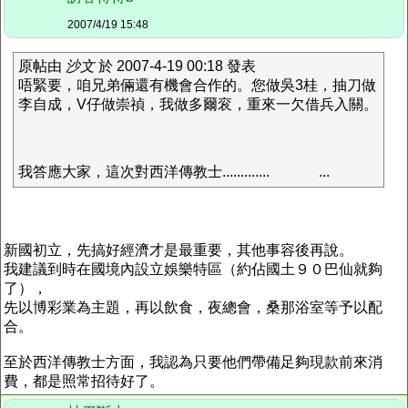
2007/4/19 15:48
原帖由
沙文
於 2007-4-19 00:18 發表
唔緊要，咱兄弟倆還有機會合作的。您做吳3桂，抽刀做
李自成，V仔做崇禎，我做多爾衮，重來一欠借兵入關。
我答應大家，這次對西洋傳教士.............
...
新國初立，先搞好經濟才是最重要，其他事容後再說。
我建議到時在國境內設立娛樂特區（約佔國土９０巴仙就夠
了），
先以博彩業為主題，再以飲食，夜總會，桑那浴室等予以配
合。
至於西洋傳教士方面，我認為只要他們帶備足夠現款前來消
費，都是照常招待好了。