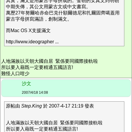
其實，滿文是用蒙古字母拼成的。金朝的女真文到明朝
中期失傳，其公文用蒙古文或中文書寫。
萬歷27年努爾哈赤命巴克什額爾德尼和扎爾固齊噶蓋用
蒙古字母拼寫滿語，創制滿文。
而Mac OS X支援滿文
http://www.ideographer ...
人地滿族以天朝大國自居 緊係要同國際接軌啦
所以要入藉既一定要精通五國語言!
難怪人口咁少
沙文
2007/4/18 14:08
原帖由
Step.King
於 2007-4-17 21:19 發表
人地滿族以天朝大國自居 緊係要同國際接軌啦
所以要入藉既一定要精通五國語言!