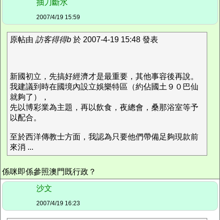
抽刀斷水
2007/4/19 15:59
原帖由
訪客得得b
於 2007-4-19 15:48 發表
新國初立，先搞好經濟才是最重要，其他事容後再說。
我建議到時在國境內設立娛樂特區（約佔國土９０巴仙
就夠了），
先以博彩業為主題，再以飲食，夜總會，桑那浴室等予
以配合。
至於西洋傳教士方面，我認為只要他們帶備足夠現款前
來消 ...
係咪即係參照澳門既行政？
沙文
2007/4/19 16:23