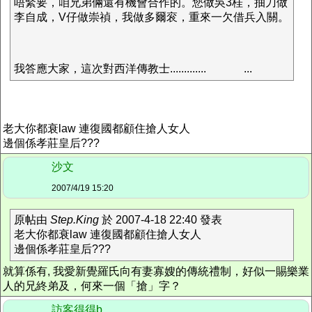
唔緊要，咱兄弟倆還有機會合作的。您做吳3桂，抽刀做
李自成，V仔做崇禎，我做多爾衮，重來一欠借兵入關。
我答應大家，這次對西洋傳教士.............
...
老大你都衰law 連復國都顧住搶人女人
邊個係孝莊皇后???
沙文
2007/4/19 15:20
原帖由
Step.King
於 2007-4-18 22:40 發表
老大你都衰law 連復國都顧住搶人女人
邊個係孝莊皇后???
就算係有, 我愛新覺羅氏向有妻寡嫂的傳統禮制，好似一賜樂業
人的兄終弟及，何來一個「搶」字？
訪客得得b