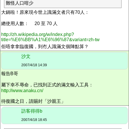
難怪人口咁少
大鍋啦！原來現今世上識滿文者只有70人：
總使用人數： 20 至 70 人
http://zh.wikipedia.org/w/index.php?
title=%E6%BB%A1%E6%96%87&variant=zh-tw
佢唔拿拿臨復國，到冇人識滿文個陣點算？
沙文
2007/4/18 14:39
報告B哥
屬下幸不辱命，已找到正式的滿文輸入工具：
http://www.anaku.cn/
待復國之日，請賜封「沙親王」
訪客得得b
2007/4/18 18:45