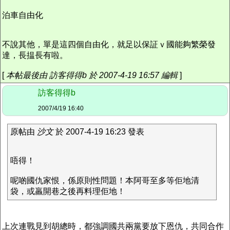
泊車自由化
不說其他，單是這四個自由化，就足以保証ｖ國能夠繁榮發
達，長揾長有啦。
[
本帖最後由 訪客得得b 於 2007-4-19 16:57 編輯
]
訪客得得b
2007/4/19 16:40
原帖由
沙文
於 2007-4-19 16:23 發表
唔得！
呢啲國仇家恨，係原則性問題！本阿哥至多等佢地清
袋，或羸開巷之後再料理佢地！
上次連戰見到胡總時，都強調國共兩黨要放下恩仇，共同合作