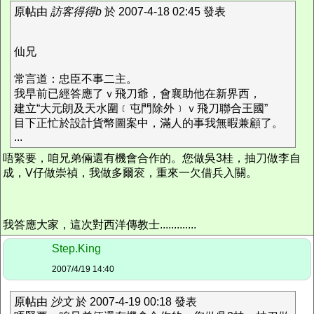
原帖由
訪客得得b
於 2007-4-18 02:45 發表
仙兄
常言道：忠臣不事二主。
我早前已經答應了ｖ飛刀爺，會襄助他在新界西，
建立“大元朗及天水圍﹝屯門除外﹞ｖ飛刀聯合王國”
目下正忙於設計貨幣圖案中，滿人的事我無暇兼顧了。
...
唔緊要，咱兄弟倆還有機會合作的。您做吳3桂，抽刀做李自
成，V仔做崇禎，我做多爾衮，重來一欠借兵入關。
我答應大家，這次對西洋傳教士.............
Step.King
2007/4/19 14:40
原帖由
沙文
於 2007-4-19 00:18 發表