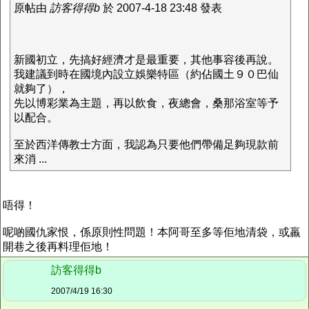
原帖由
訪客得得b
於 2007-4-18 23:48 發表
新國初立，先搞好經濟才是最重要，其他事容後再說。
我建議到時在國境內設立娛樂特區（約佔國土９０巴仙
就夠了），
先以博彩業為主題，再以飲食，夜總會，桑那浴室等予
以配合。
至於西洋傳教士方面，我認為只要他們帶備足夠現款前
來消 ...
唔得！
呢啲國仇家恨，係原則性問題！本阿哥至多等佢地清袋，或羸
開巷之後再料理佢地！
訪客得得b
2007/4/19 16:30