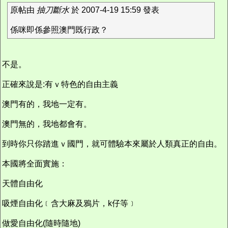
原帖由
抽刀斷水
於 2007-4-19 15:59 發表
係咪即係參照澳門既行政？
不是。
正確來說是:有ｖ特色的自由主義
澳門有的，我地一定有。
澳門無的，我地都會有。
到時你只你踏進ｖ國門，就可體驗本來屬於人類真正的自由。
本國將全面實施：
天體自由化
吸煙自由化﹝含大麻及鴉片，k仔等﹞
做愛自由化(隨時隨地)