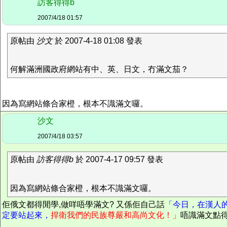
訪客得得b
2007/4/18 01:57
原帖由
沙文
於 2007-4-18 01:08 發表
何解滿洲國政府網站有中、英、日文，冇滿文茄？
因為寫網站條合家橙，根本不識滿文囉。
沙文
2007/4/18 03:57
原帖由
訪客得得b
於 2007-4-17 09:57 發表
因為寫網站條合家橙，根本不識滿文囉。
佢俄文都得閒學,做咩唔學滿文? 又係佢自己話
「今日，在漢人
定要站起來，
捍衛我們的民族尊嚴和高尚文化！」
唔識滿文點