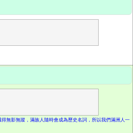
滅得無影無蹤，滿族人隨時會成為歷史名詞，所以我們滿洲人一