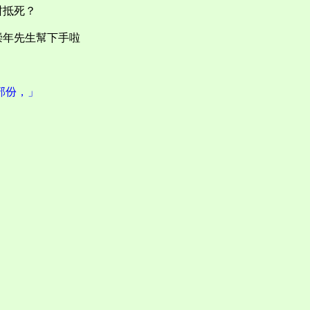
咁抵死？
崇年先生幫下手啦
部份，」