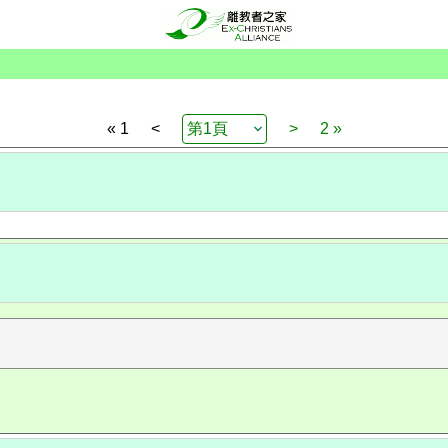
« 1
<
>
2 »