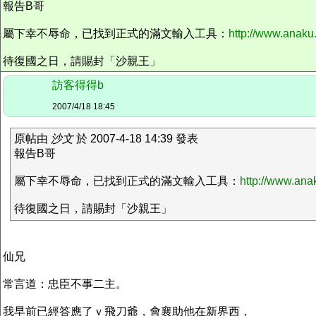
報告B哥
屬下幸不辱命，已找到正式的滿文輸入工具：
http://www.anaku
待復國之日，請賜封「沙親王」
訪客得得b
2007/4/18 18:45
原帖由
沙文
於 2007-4-18 14:39 發表
報告B哥
屬下幸不辱命，已找到正式的滿文輸入工具：
http://www.ana
待復國之日，請賜封「沙親王」
仙兄
常言道：忠臣不事二主。
我早前已經答應了ｖ飛刀爺，會襄助他在新界西，