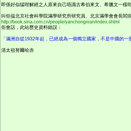
即係好似猛咁解經之人原來自己唔識古希伯來文、希臘文一樣
叫佢揾北京社會科學院滿學研究所研究員、北京滿學會會長閻
http://book.sina.com.cn/people/yanchongnian/index.shtml
佢會話，此站歷史資料錯誤：
「滿洲自從1932年起，已經成為一個獨立國家，不是中國的一
清太祖努爾哈赤