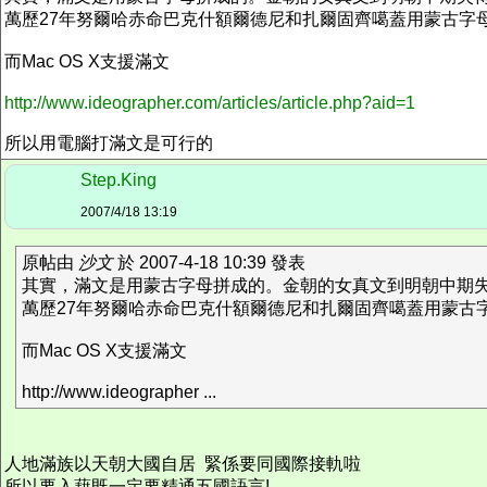
萬歷27年努爾哈赤命巴克什額爾德尼和扎爾固齊噶蓋用蒙古字
而Mac OS X支援滿文
http://www.ideographer.com/articles/article.php?aid=1
所以用電腦打滿文是可行的
Step.King
2007/4/18 13:19
原帖由
沙文
於 2007-4-18 10:39 發表
其實，滿文是用蒙古字母拼成的。金朝的女真文到明朝中期
萬歷27年努爾哈赤命巴克什額爾德尼和扎爾固齊噶蓋用蒙古
而Mac OS X支援滿文
http://www.ideographer ...
人地滿族以天朝大國自居 緊係要同國際接軌啦
所以要入藉既一定要精通五國語言!