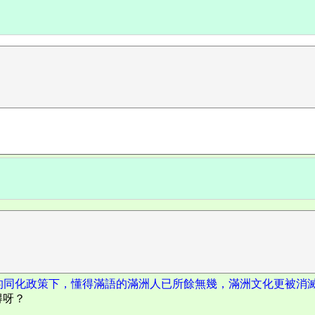
的同化政策下，懂得滿語的滿洲人已所餘無幾，滿洲文化更被消
得呀？