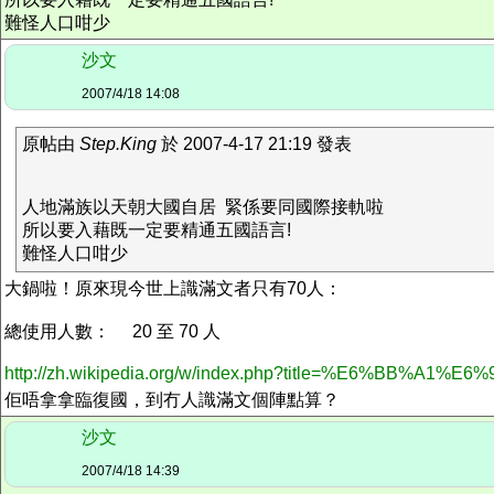
難怪人口咁少
沙文
2007/4/18 14:08
原帖由
Step.King
於 2007-4-17 21:19 發表
人地滿族以天朝大國自居 緊係要同國際接軌啦
所以要入藉既一定要精通五國語言!
難怪人口咁少
大鍋啦！原來現今世上識滿文者只有70人：
總使用人數： 20 至 70 人
http://zh.wikipedia.org/w/index.php?title=%E6%BB%A1%E6%
佢唔拿拿臨復國，到冇人識滿文個陣點算？
沙文
2007/4/18 14:39