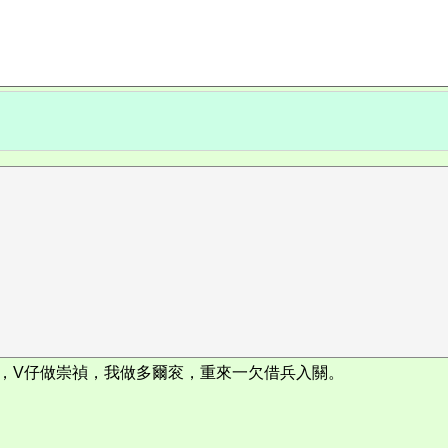
，V仔做崇禎，我做多爾衮，重來一欠借兵入關。