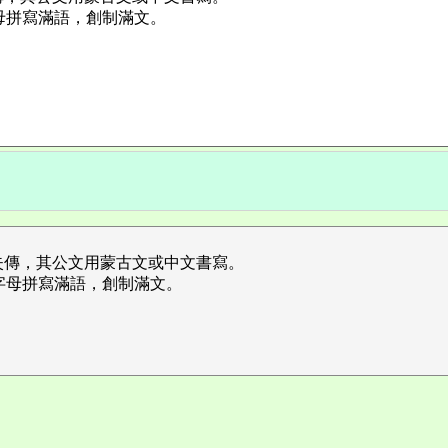
母拼寫滿語，創制滿文。
失傳，其公文用蒙古文或中文書寫。
字母拼寫滿語，創制滿文。