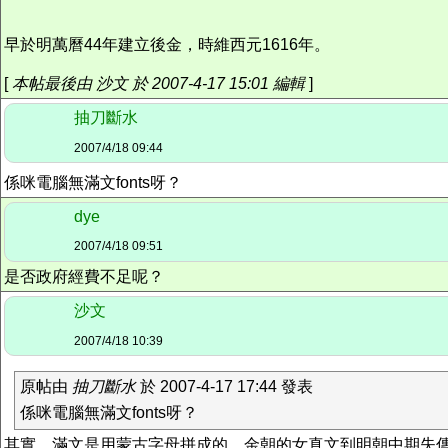
早於明萬曆44年建立後金，時維西元1616年。
[
本帖最後由 沙文 於 2007-4-17 15:01 編輯
]
抽刀斷水
2007/4/18 09:44
係咪電腦無滿文fonts呀？
dye
2007/4/18 09:51
是否政府經費不足呢？
沙文
2007/4/18 10:39
原帖由
抽刀斷水
於 2007-4-17 17:44 發表
係咪電腦無滿文fonts呀？
其實，滿文是用蒙古字母拼成的。金朝的女真文到明朝中期失