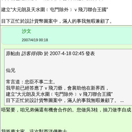
建立“大元朗及天水圍﹝屯門除外﹞ｖ飛刀聯合王國”
目下正忙於設計貨幣圖案中，滿人的事我無暇兼顧了。
沙文
2007/4/19 00:18
原帖由
訪客得得b
於 2007-4-18 02:45 發表
仙兄
常言道：忠臣不事二主。
我早前已經答應了ｖ飛刀爺，會襄助他在新界西，
建立“大元朗及天水圍﹝屯門除外﹞ｖ飛刀聯合王國”
目下正忙於設計貨幣圖案中，滿人的事我無暇兼顧了。 ...
唔緊要，咱兄弟倆還有機會合作的。您做吳3桂，抽刀做李自成
我答應大家，這次對西洋傳教士.............