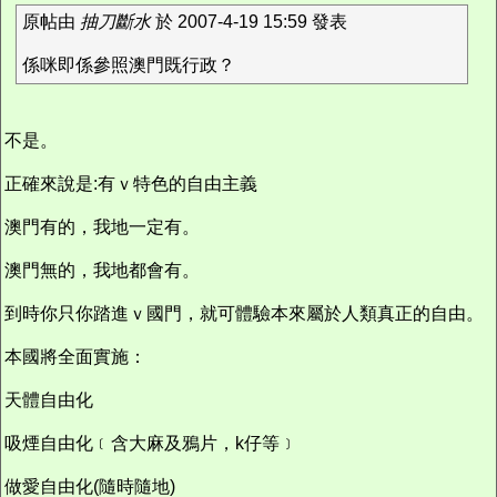
原帖由
抽刀斷水
於 2007-4-19 15:59 發表
係咪即係參照澳門既行政？
不是。
正確來說是:有ｖ特色的自由主義
澳門有的，我地一定有。
澳門無的，我地都會有。
到時你只你踏進ｖ國門，就可體驗本來屬於人類真正的自由。
本國將全面實施：
天體自由化
吸煙自由化﹝含大麻及鴉片，k仔等﹞
做愛自由化(隨時隨地)