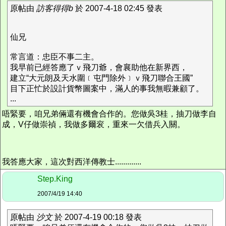
原帖由
訪客得得b
於 2007-4-18 02:45 發表
仙兄
常言道：忠臣不事二主。
我早前已經答應了ｖ飛刀爺，會襄助他在新界西，
建立“大元朗及天水圍﹝屯門除外﹞ｖ飛刀聯合王國”
目下正忙於設計貨幣圖案中，滿人的事我無暇兼顧了。
...
唔緊要，咱兄弟倆還有機會合作的。您做吳3桂，抽刀做李自
成，V仔做崇禎，我做多爾衮，重來一欠借兵入關。
我答應大家，這次對西洋傳教士.............
Step.King
2007/4/19 14:40
原帖由
沙文
於 2007-4-19 00:18 發表