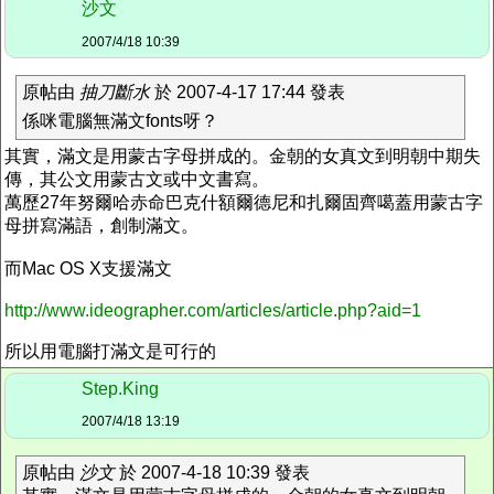
沙文
2007/4/18 10:39
原帖由
抽刀斷水
於 2007-4-17 17:44 發表
係咪電腦無滿文fonts呀？
其實，滿文是用蒙古字母拼成的。金朝的女真文到明朝中期失
傳，其公文用蒙古文或中文書寫。
萬歷27年努爾哈赤命巴克什額爾德尼和扎爾固齊噶蓋用蒙古字
母拼寫滿語，創制滿文。
而Mac OS X支援滿文
http://www.ideographer.com/articles/article.php?aid=1
所以用電腦打滿文是可行的
Step.King
2007/4/18 13:19
原帖由
沙文
於 2007-4-18 10:39 發表