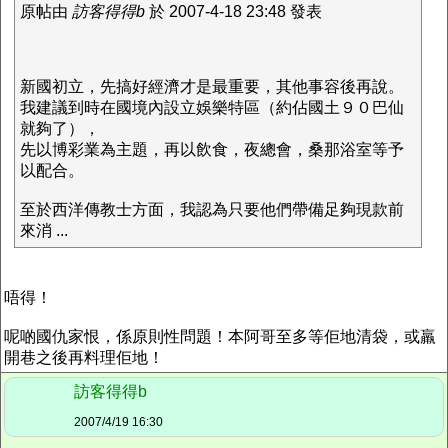
原帖由
訪客得得b
於 2007-4-18 23:48 發表
新國初立，先搞好經濟才是最重要，其他事容後再說。
我建議到時在國境內設立娛樂特區（約佔國土９０巴仙
就夠了），
先以博彩業為主題，再以飲食，夜總會，桑那浴室等予
以配合。
至於西洋傳教士方面，我認為只要他們帶備足夠現款前
來消 ...
唔得！
呢啲國仇家恨，係原則性問題！本阿哥至多等佢地清袋，或羸
開巷之後再料理佢地！
訪客得得b
2007/4/19 16:30