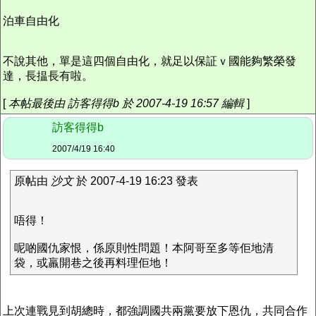
泊車自由化
不說其他，單是這四個自由化，就足以保証ｖ國能夠繁榮發
達，長揾長有啦。
[
本帖最後由 訪客得得b 於 2007-4-19 16:57 編輯
]
訪客得得b
2007/4/19 16:40
原帖由
沙文
於 2007-4-19 16:23 發表
唔得！
呢啲國仇家恨，係原則性問題！本阿哥至多等佢地清
袋，或羸開巷之後再料理佢地！
上次連戰見到胡總時，都強調國共兩黨要放下恩仇，共同合作