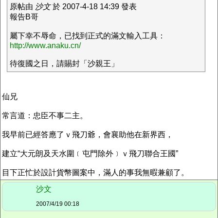
原帖由
沙文
於 2007-4-18 14:39 發表
報告B哥
屬下幸不辱命，已找到正式的滿文輸入工具：
http://www.anaku.cn/
待復國之日，請賜封「沙親王」
仙兄
常言道：忠臣不事二主。
我早前已經答應了ｖ飛刀爺，會襄助他在新界西，
建立“大元朗及天水圍﹝屯門除外﹞ｖ飛刀聯合王國”
目下正忙於設計貨幣圖案中，滿人的事我無暇兼顧了。
沙文
2007/4/19 00:18