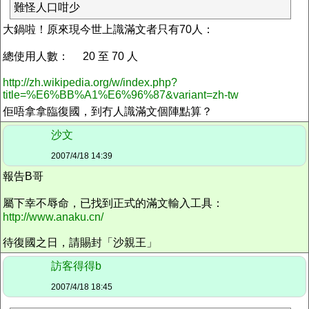
難怪人口咁少
大鍋啦！原來現今世上識滿文者只有70人：
總使用人數： 20 至 70 人
http://zh.wikipedia.org/w/index.php?
title=%E6%BB%A1%E6%96%87&variant=zh-tw
佢唔拿拿臨復國，到冇人識滿文個陣點算？
沙文
2007/4/18 14:39
報告B哥
屬下幸不辱命，已找到正式的滿文輸入工具：
http://www.anaku.cn/
待復國之日，請賜封「沙親王」
訪客得得b
2007/4/18 18:45