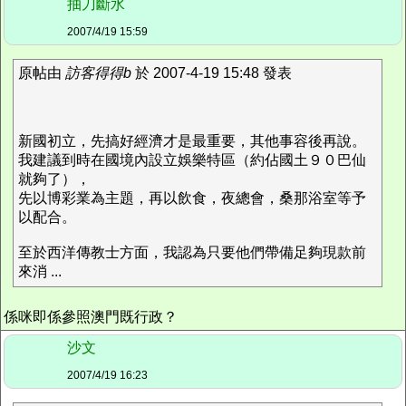
抽刀斷水
2007/4/19 15:59
原帖由
訪客得得b
於 2007-4-19 15:48 發表
新國初立，先搞好經濟才是最重要，其他事容後再說。
我建議到時在國境內設立娛樂特區（約佔國土９０巴仙
就夠了），
先以博彩業為主題，再以飲食，夜總會，桑那浴室等予
以配合。
至於西洋傳教士方面，我認為只要他們帶備足夠現款前
來消 ...
係咪即係參照澳門既行政？
沙文
2007/4/19 16:23