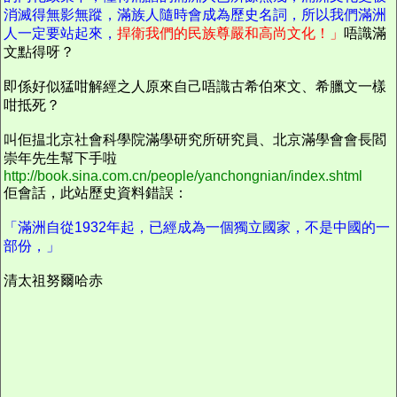
消滅得無影無蹤，滿族人隨時會成為歷史名詞，所以我們滿洲
人一定要站起來，
捍衛我們的民族尊嚴和高尚文化！」
唔識滿
文點得呀？
即係好似猛咁解經之人原來自己唔識古希伯來文、希臘文一樣
咁抵死？
叫佢揾北京社會科學院滿學研究所研究員、北京滿學會會長閻
崇年先生幫下手啦
http://book.sina.com.cn/people/yanchongnian/index.shtml
佢會話，此站歷史資料錯誤：
「滿洲自從1932年起，已經成為一個獨立國家，不是中國的一
部份，」
清太祖努爾哈赤