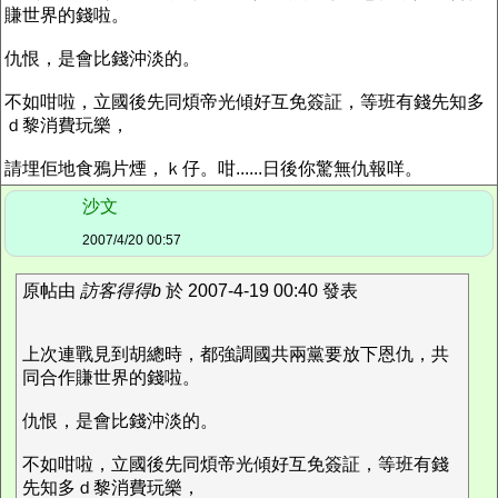
賺世界的錢啦。
仇恨，是會比錢沖淡的。
不如咁啦，立國後先同煩帝光傾好互免簽証，等班有錢先知多
ｄ黎消費玩樂，
請埋佢地食鴉片煙，ｋ仔。咁......日後你驚無仇報咩。
沙文
2007/4/20 00:57
原帖由
訪客得得b
於 2007-4-19 00:40 發表
上次連戰見到胡總時，都強調國共兩黨要放下恩仇，共
同合作賺世界的錢啦。
仇恨，是會比錢沖淡的。
不如咁啦，立國後先同煩帝光傾好互免簽証，等班有錢
先知多ｄ黎消費玩樂，