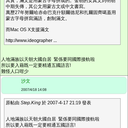
其實，滿文是用蒙古字母拼成的。金朝的女真文到明朝
中期失傳，其公文用蒙古文或中文書寫。
萬歷27年努爾哈赤命巴克什額爾德尼和扎爾固齊噶蓋用
蒙古字母拼寫滿語，創制滿文。
而Mac OS X支援滿文
http://www.ideographer ...
人地滿族以天朝大國自居 緊係要同國際接軌啦
所以要入藉既一定要精通五國語言!
難怪人口咁少
沙文
2007/4/18 14:08
原帖由
Step.King
於 2007-4-17 21:19 發表
人地滿族以天朝大國自居 緊係要同國際接軌啦
所以要入藉既一定要精通五國語言!