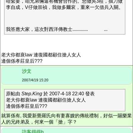
唔緊要，咱兄弟倆還有機會合作的。您做吳3桂，抽刀做
李自成，V仔做崇禎，我做多爾衮，重來一欠借兵入關。
我答應大家，這次對西洋傳教士.............
...
老大你都衰law 連復國都顧住搶人女人
邊個係孝莊皇后???
沙文
2007/4/19 15:20
原帖由
Step.King
於 2007-4-18 22:40 發表
老大你都衰law 連復國都顧住搶人女人
邊個係孝莊皇后???
就算係有, 我愛新覺羅氏向有妻寡嫂的傳統禮制，好似一賜樂業
人的兄終弟及，何來一個「搶」字？
訪客得得b