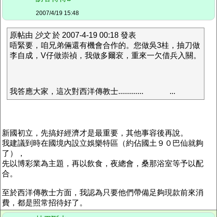
2007/4/19 15:48
原帖由
沙文
於 2007-4-19 00:18 發表
唔緊要，咱兄弟倆還有機會合作的。您做吳3桂，抽刀做
李自成，V仔做崇禎，我做多爾衮，重來一欠借兵入關。
我答應大家，這次對西洋傳教士.............
...
新國初立，先搞好經濟才是最重要，其他事容後再說。
我建議到時在國境內設立娛樂特區（約佔國土９０巴仙就夠
了），
先以博彩業為主題，再以飲食，夜總會，桑那浴室等予以配
合。
至於西洋傳教士方面，我認為只要他們帶備足夠現款前來消
費，都是照常招待好了。