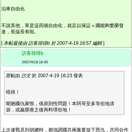
泊車自由化
不說其他，單是這四個自由化，就足以保証ｖ國能夠繁榮發
達，長揾長有啦。
[
本帖最後由 訪客得得b 於 2007-4-19 16:57 編輯
]
訪客得得b
2007/4/19 16:40
原帖由
沙文
於 2007-4-19 16:23 發表
唔得！
呢啲國仇家恨，係原則性問題！本阿哥至多等佢地清
袋，或羸開巷之後再料理佢地！
上次連戰見到胡總時，都強調國共兩黨要放下恩仇，共同合作