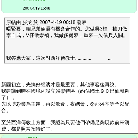
2007/4/19 15:48
原帖由
沙文
於 2007-4-19 00:18 發表
唔緊要，咱兄弟倆還有機會合作的。您做吳3桂，抽刀做
李自成，V仔做崇禎，我做多爾衮，重來一欠借兵入關。
我答應大家，這次對西洋傳教士.............
...
新國初立，先搞好經濟才是最重要，其他事容後再說。
我建議到時在國境內設立娛樂特區（約佔國土９０巴仙就夠
了），
先以博彩業為主題，再以飲食，夜總會，桑那浴室等予以配
合。
至於西洋傳教士方面，我認為只要他們帶備足夠現款前來消
費，都是照常招待好了。