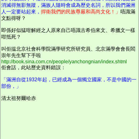
消滅得無影無蹤，滿族人隨時會成為歷史名詞，所以我們滿洲
人一定要站起來，
捍衛我們的民族尊嚴和高尚文化！」
唔識滿
文點得呀？
即係好似猛咁解經之人原來自己唔識古希伯來文、希臘文一樣
咁抵死？
叫佢揾北京社會科學院滿學研究所研究員、北京滿學會會長閻
崇年先生幫下手啦
http://book.sina.com.cn/people/yanchongnian/index.shtml
佢會話，此站歷史資料錯誤：
「滿洲自從1932年起，已經成為一個獨立國家，不是中國的一
部份，」
清太祖努爾哈赤