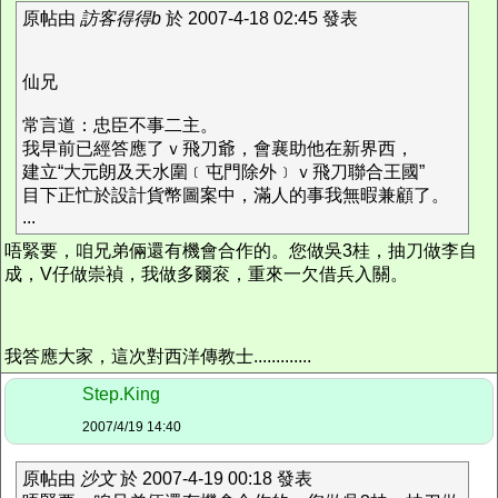
原帖由
訪客得得b
於 2007-4-18 02:45 發表
仙兄
常言道：忠臣不事二主。
我早前已經答應了ｖ飛刀爺，會襄助他在新界西，
建立“大元朗及天水圍﹝屯門除外﹞ｖ飛刀聯合王國”
目下正忙於設計貨幣圖案中，滿人的事我無暇兼顧了。
...
唔緊要，咱兄弟倆還有機會合作的。您做吳3桂，抽刀做李自
成，V仔做崇禎，我做多爾衮，重來一欠借兵入關。
我答應大家，這次對西洋傳教士.............
Step.King
2007/4/19 14:40
原帖由
沙文
於 2007-4-19 00:18 發表