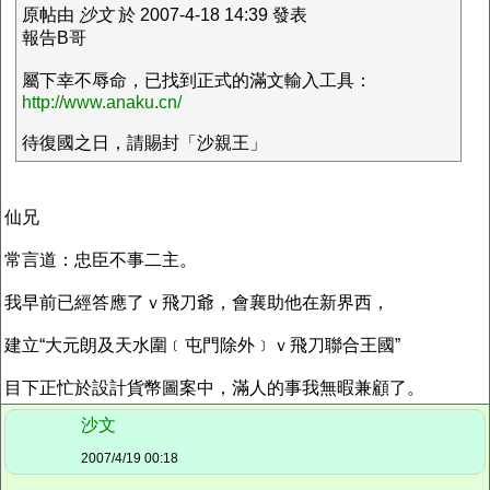
原帖由
沙文
於 2007-4-18 14:39 發表
報告B哥
屬下幸不辱命，已找到正式的滿文輸入工具：
http://www.anaku.cn/
待復國之日，請賜封「沙親王」
仙兄
常言道：忠臣不事二主。
我早前已經答應了ｖ飛刀爺，會襄助他在新界西，
建立“大元朗及天水圍﹝屯門除外﹞ｖ飛刀聯合王國”
目下正忙於設計貨幣圖案中，滿人的事我無暇兼顧了。
沙文
2007/4/19 00:18