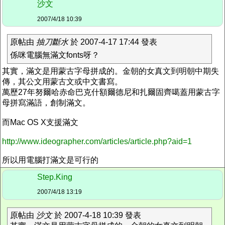
沙文
2007/4/18 10:39
原帖由
抽刀斷水
於 2007-4-17 17:44 發表
係咪電腦無滿文fonts呀？
其實，滿文是用蒙古字母拼成的。金朝的女真文到明朝中期失
傳，其公文用蒙古文或中文書寫。
萬歷27年努爾哈赤命巴克什額爾德尼和扎爾固齊噶蓋用蒙古字
母拼寫滿語，創制滿文。
而Mac OS X支援滿文
http://www.ideographer.com/articles/article.php?aid=1
所以用電腦打滿文是可行的
Step.King
2007/4/18 13:19
原帖由
沙文
於 2007-4-18 10:39 發表