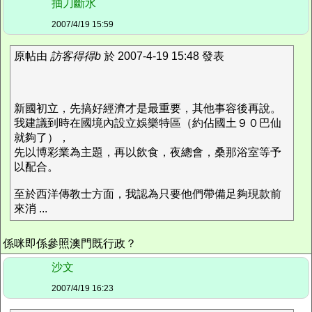
抽刀斷水
2007/4/19 15:59
原帖由
訪客得得b
於 2007-4-19 15:48 發表
新國初立，先搞好經濟才是最重要，其他事容後再說。
我建議到時在國境內設立娛樂特區（約佔國土９０巴仙
就夠了），
先以博彩業為主題，再以飲食，夜總會，桑那浴室等予
以配合。
至於西洋傳教士方面，我認為只要他們帶備足夠現款前
來消 ...
係咪即係參照澳門既行政？
沙文
2007/4/19 16:23