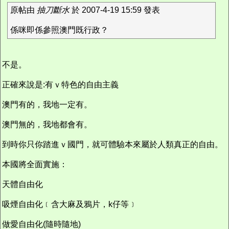
原帖由
抽刀斷水
於 2007-4-19 15:59 發表
係咪即係參照澳門既行政？
不是。
正確來說是:有ｖ特色的自由主義
澳門有的，我地一定有。
澳門無的，我地都會有。
到時你只你踏進ｖ國門，就可體驗本來屬於人類真正的自由。
本國將全面實施：
天體自由化
吸煙自由化﹝含大麻及鴉片，k仔等﹞
做愛自由化(隨時隨地)