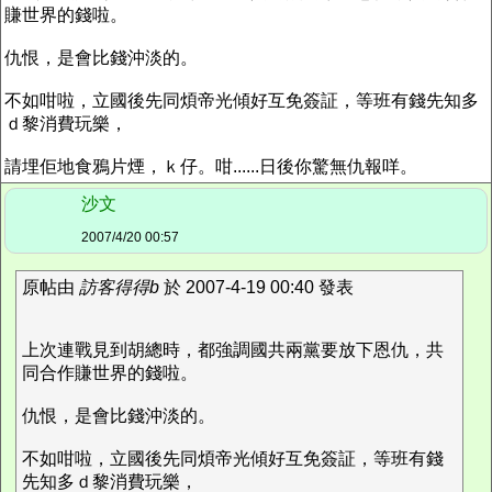
賺世界的錢啦。
仇恨，是會比錢沖淡的。
不如咁啦，立國後先同煩帝光傾好互免簽証，等班有錢先知多
ｄ黎消費玩樂，
請埋佢地食鴉片煙，ｋ仔。咁......日後你驚無仇報咩。
沙文
2007/4/20 00:57
原帖由
訪客得得b
於 2007-4-19 00:40 發表
上次連戰見到胡總時，都強調國共兩黨要放下恩仇，共
同合作賺世界的錢啦。
仇恨，是會比錢沖淡的。
不如咁啦，立國後先同煩帝光傾好互免簽証，等班有錢
先知多ｄ黎消費玩樂，