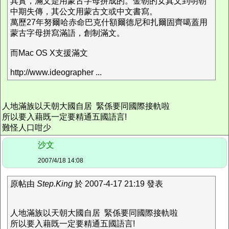
其實，滿文是用蒙古字母拼成的。金朝的女真文到明朝
中期失傳，其公文用蒙古文或中文書寫。
萬歷27年努爾哈赤命巴克什額爾德尼和扎爾固齊噶蓋用
蒙古字母拼寫滿語，創制滿文。
而Mac OS X支援滿文
http://www.ideographer ...
人地滿族以天朝大國自居 緊係要同國際接軌啦
所以要入藉既一定要精通五國語言!
難怪人口咁少
沙文
2007/4/18 14:08
原帖由
Step.King
於 2007-4-17 21:19 發表
人地滿族以天朝大國自居 緊係要同國際接軌啦
所以要入藉既一定要精通五國語言!