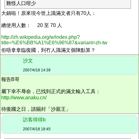
難怪人口咁少
大鍋啦！原來現今世上識滿文者只有70人：
總使用人數： 20 至 70 人
http://zh.wikipedia.org/w/index.php?
title=%E6%BB%A1%E6%96%87&variant=zh-tw
佢唔拿拿臨復國，到冇人識滿文個陣點算？
沙文
2007/4/18 14:39
報告B哥
屬下幸不辱命，已找到正式的滿文輸入工具：
http://www.anaku.cn/
待復國之日，請賜封「沙親王」
訪客得得b
2007/4/18 18:45