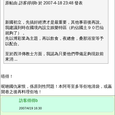
原帖由
訪客得得b
於 2007-4-18 23:48 發表
新國初立，先搞好經濟才是最重要，其他事容後再說。
我建議到時在國境內設立娛樂特區（約佔國土９０巴仙
就夠了），
先以博彩業為主題，再以飲食，夜總會，桑那浴室等予
以配合。
至於西洋傳教士方面，我認為只要他們帶備足夠現款前
來消 ...
唔得！
呢啲國仇家恨，係原則性問題！本阿哥至多等佢地清袋，或羸
開巷之後再料理佢地！
訪客得得b
2007/4/19 16:30