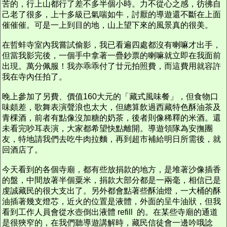
苦的，行上山都行了差不多半個小時。力不從心之感，彷彿自
己老了很多，上十多級已氣喘如牛，討厭的導遊還不斷在上面
催催催。可是一上到目的地，山上望下來的風景真的很美。
在哲蚌寺室內我嘗試偷影，我已看遍四處都沒有喇嘛才出手，
但當我影完後，一個手中拿著一疊鈔票的喇嘛就立即在我面前
出現。萬分佩服！我亦乖乖付了廿元拍照費，而這費用就容許
我在寺內任拍了。
晚上參加了另費、價值160大元的「藏式風味餐」，但食物口
味頗差，歌舞表演聲浪也太大，但總算飲過西藏特色酥油茶及
青棵酒，前者有點像沒加糖的奶茶，後者則像稀釋的米酒。還
未看完吵耳表演，大家都希望快點離開。導遊領隊為安撫團
友，特地請我們去吃牛肉拉麵，再到超市補給明日所需後，就
回酒店了。
今天看到的各個寺廟，都有些放捐款的地方，是堆著沙像插香
的盤，中間放著半個粟米，捐款大部分都是一兩毫，相信已是
虔誠藏民的很大支出了。另外都會點著些酥油燈，一大桶的酥
油插著幾支燈芯，近火的位置是液體，外面的呈牛油狀，但我
看到工作人員會從水壺倒出液體 refill 的。在某些寺廟的通道
是很狹窄的，在我們聽導遊講解時，藏民信徒會一邊吟哦諗