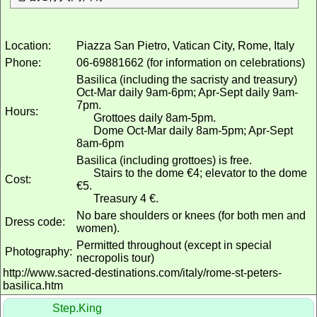
Location:
Piazza San Pietro, Vatican City, Rome, Italy
Phone:
06-69881662 (for information on celebrations)
Basilica (including the sacristy and treasury)
Oct-Mar daily 9am-6pm; Apr-Sept daily 9am-
7pm.
Hours:
Grottoes daily 8am-5pm.
Dome Oct-Mar daily 8am-5pm; Apr-Sept
8am-6pm
Basilica (including grottoes) is free.
Stairs to the dome €4; elevator to the dome
Cost:
€5.
Treasury 4 €.
No bare shoulders or knees (for both men and
Dress code:
women).
Permitted throughout (except in special
Photography:
necropolis tour)
http://www.sacred-destinations.com/italy/rome-st-peters-
basilica.htm
Step.King