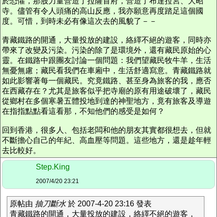
於恐懼，那股力量營造了拉薩首府，營造了布達拉宮、大昭
寺。儘管有令人頭痛的高山反應，我亦願意再度踏足這個國
度。可惜，到時未必有像這次去的風貌了－－
青藏鐵路的開通，大量投放的建設，絡繹不絕的遊客，同時亦
帶來了改變及污染。污染的除了是環境外，還有藏民原始的心
靈。在鐵路中跟團友討論一個問題：我們望藏民牧牛羊，生活
無憂無慮；藏民看我們在車廂中，生活舒適寫意。青藏鐵路就
如此影響著每一個藏民。究竟鐵路、甚至身為旅客的我，應否
在西藏存在？尤其是旅客似乎把寺廟的原有用途破壞了，藏民
從鄉村在多個寒暑五體投地到達的神聖地方，竟有旅客及導遊
在指指點點看這看那，不知他們的感受是如何？
回到香港，很多人、包括老闆和他的朋友其實都很想去，但就
不斷擔心自己的年紀、高血壓等問題。這些地方，還是趁年輕
去比較好。
Step.King
2007/4/20 23:21
原帖由
抽刀斷水
於 2007-4-20 23:16 發表
青藏鐵路的開通，大量投放的建設，絡繹不絕的遊客，