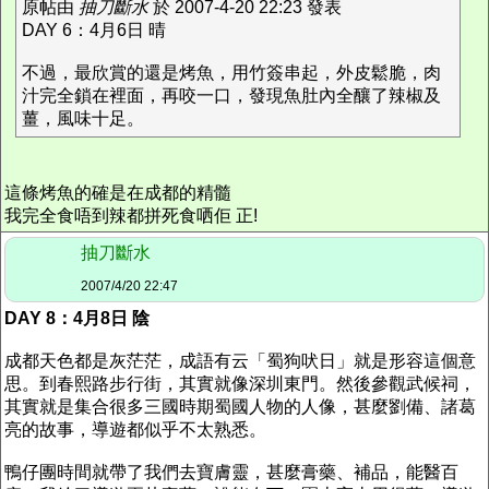
原帖由
抽刀斷水
於 2007-4-20 22:23 發表
DAY 6：4月6日 晴
不過，最欣賞的還是烤魚，用竹簽串起，外皮鬆脆，肉
汁完全鎖在裡面，再咬一口，發現魚肚內全釀了辣椒及
薑，風味十足。
這條烤魚的確是在成都的精髓
我完全食唔到辣都拼死食哂佢 正!
抽刀斷水
2007/4/20 22:47
DAY 8：4月8日 陰
成都天色都是灰茫茫，成語有云「蜀狗吠日」就是形容這個意
思。到春熙路步行街，其實就像深圳東門。然後參觀武候祠，
其實就是集合很多三國時期蜀國人物的人像，甚麼劉備、諸葛
亮的故事，導遊都似乎不太熟悉。
鴨仔團時間就帶了我們去寶膚靈，甚麼膏藥、補品，能醫百