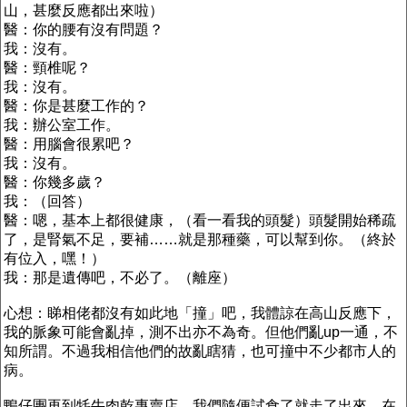
山，甚麼反應都出來啦）
醫：你的腰有沒有問題？
我：沒有。
醫：頸椎呢？
我：沒有。
醫：你是甚麼工作的？
我：辦公室工作。
醫：用腦會很累吧？
我：沒有。
醫：你幾多歲？
我：（回答）
醫：嗯，基本上都很健康，（看一看我的頭髮）頭髮開始稀疏
了，是腎氣不足，要補……就是那種藥，可以幫到你。（終於
有位入，嘿！）
我：那是遺傳吧，不必了。（離座）
心想：睇相佬都沒有如此地「撞」吧，我體諒在高山反應下，
我的脈象可能會亂掉，測不出亦不為奇。但他們亂up一通，不
知所謂。不過我相信他們的故亂瞎猜，也可撞中不少都市人的
病。
鴨仔團再到牦牛肉乾專賣店，我們隨便試食了就走了出來，在