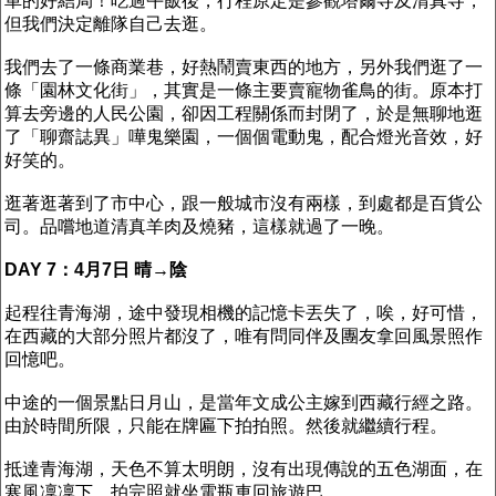
車的好結局！吃過午飯後，行程原定是參觀塔爾寺及清真寺，
但我們決定離隊自己去逛。
我們去了一條商業巷，好熱鬧賣東西的地方，另外我們逛了一
條「園林文化街」，其實是一條主要賣寵物雀鳥的街。原本打
算去旁邊的人民公園，卻因工程關係而封閉了，於是無聊地逛
了「聊齋誌異」嘩鬼樂園，一個個電動鬼，配合燈光音效，好
好笑的。
逛著逛著到了市中心，跟一般城市沒有兩樣，到處都是百貨公
司。品嚐地道清真羊肉及燒豬，這樣就過了一晚。
DAY 7：4月7日 晴→陰
起程往青海湖，途中發現相機的記憶卡丟失了，唉，好可惜，
在西藏的大部分照片都沒了，唯有問同伴及團友拿回風景照作
回憶吧。
中途的一個景點日月山，是當年文成公主嫁到西藏行經之路。
由於時間所限，只能在牌匾下拍拍照。然後就繼續行程。
抵達青海湖，天色不算太明朗，沒有出現傳說的五色湖面，在
寒風凜凜下，拍完照就坐電瓶車回旅遊巴。