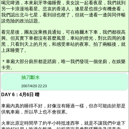
喝完啤酒，本來刷牙準備睡覺，美女說一起看夜星，我們就到
另一卡浪漫地看星。悲哀的香港人，連星星也很少有機會看，
我們認出北斗七星，看到頭也梗了，但就一邊看一邊與同伴暢
談危險的政治話題。
看完星後，團友說乘務員通知，可在格爾木下車，我們都很高
興。但其實下車都沒有甚麼風景，車站的燈光，對比四周的漆
黑，只看到天上的月光，和感受車站的夜寒。拍了兩幅後，就
上床睡覺了。
＊車廂大部分廁所都是踎廁，唯一我們發現一個坐廁，在娛樂
卡旁。
抽刀斷水
2007/4/20 22:23
DAY 6：4月6日 晴
車廂內真的睡得不好，好像沒有睡過一樣，但亦可能由於那是
供氧車廂，所以早上也不會很累。
火車比原定時間早了約半小時抵達西寧，就是不讓我們中途下