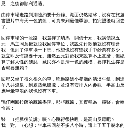
晃，之後都順利通過。
由停車場走路到湖邊約要十分鐘。湖面仍然結冰，沒有在旅遊
書照片中海天一色的藍，可真未到最佳季節。拍完照後就回去
了。
回停車場的一段路，我選擇了騎馬，開價十元，我講價說五
元，馬主同意後就拉我回停車位，我說先付款他就沒有理會
我，但到了停車場一下馬，他望也沒有望我手中鈔票有多少，
就立即反悔說要十元。雖然五元對於我來說算不上甚麼，但總
算了解人性的醜惡，藏民亦不是清一色的純樸，要掙扎生存是
否就要無賴？
回程又坐了很久很久的車，吃過路邊小餐廳的清淡午飯，到達
羊八井溫泉，到處蒸氣騰騰，並沒有安排入內參觀，半高山反
應半暈車浪的我也沒有下車。
鴨仔團回拉薩的藏醫學院，那些藏醫，其實稱為「撞醫」會較
恰當：
醫：（把脈後笑說）咦？心跳得很快哩，是高山反應吧？
我：對。（心想：坐車來回差不多八小時，還上了五千幾米的