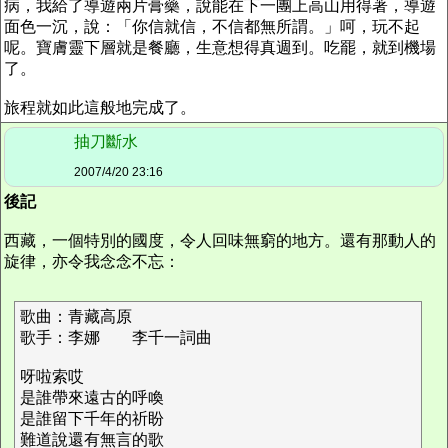
病，我給了導遊兩片膏藥，說能在下一團上高山用得著，導遊
面色一沉，說：「你信就信，不信都無所謂。」呵，玩不起
呢。寶膚靈下層就是餐廳，生意想得真週到。吃罷，就到機場
了。
旅程就如此這般地完成了。
抽刀斷水
2007/4/20 23:16
後記
西藏，一個特別的國度，令人回味無窮的地方。還有那動人的
旋律，亦令我念念不忘：
歌曲：青藏高原
歌手：李娜 李千一詞曲
呀啦索哎
是誰帶來遠古的呼喚
是誰留下千年的祈盼
難道說還有無言的歌