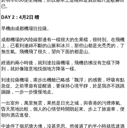
於明早8:00便坐飛機，所以基本上這晚和這酒店都只是駁腳而
已。
DAY 2：4月2日 晴
早機由成都機場往拉薩。
成都機場的內陸線那邊有一檔很大的生果檔，很特別。在飛機
上，已看到連綿不斷的山脈和冰川，那些山都是光禿禿的，了
無生氣。飛機飛了很久，望向下面的都是山。
經過約兩小時後，就到達拉薩機場，飛機彷彿沒有怎樣下降
到，就好像隨意地找個地方降落一樣。
到達拉薩機場，甫步出機艙已略感「飄浮」的感覺，呼吸有點
急促。之前導遊有提醒過，要保持心境平靜，於是我亦不跳跳
蹦蹦，一步一步慢慢地走。
一出室外，萬里無雲，果然是日光之城，與香港的污煙瘴氣、
昏天黑地比較，個人的心情登時開朗起來。步上了旅遊車，便
朝向酒店進發。
中途停了個尼塘大佛，沒甚意思。然後過了約半小時就扺達酒