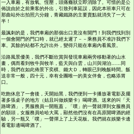
一入車廂，有放氧、恆壓，頭痛癥狀立即消除了。可惜的是公
佈說由於之前乘客的外出，引致列車延誤，因此本班車只可在
那曲站外出拍照六分鐘，青藏鐵路的主要賣點就消失了一大
半！
最諷刺的是，我們車廂的那個出口竟沒有開門！到我們找到別
一個會開門的門口時，就已經太遲了－－乘務員不准許我們下
車。其餘的站都不允許出外，變得只能在車廂內看風景。
沿路風景優美，我們不斷欣賞與發現車廂兩旁移動著的山水
畫，偶而看到牧牛與牧羊，藍天與白雲，山川與湖泊……同
時，我們在如此佈景下奕棋、鋤大Ｄ，轉眼已到晚飯時間。飯
送非常一般，四十元，幸有全團唯一的美女伴食，也略添胃
口。
吃飽休息了一會後，天開始黑，我們便到一卡播放著電影及擺
著多張桌子的地方（姑且叫做娛樂卡）喝啤酒。送來的叫「天
路啤酒」，男服務員一開瓶蓋，「噗」的一聲就彈到女服務員
的額頭，女服務員哈哈大罵，顯然他們沒有在高原開啤酒的經
驗，另一瓶又「噗」一聲彈上了上天花板。我們就在娛樂卡邊
看電影邊喝啤酒了。