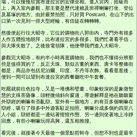
場，可以慢慢欣賞布達拉宮的宏偉全相。進入宮內，拾級而
上，再入室內參觀，那主要是歷代達賴及班禪喇嘛打坐、登位
及墓塚的地方。由於嚴禁拍照，只好買 Postcard。在山下的出
口第一次見到一排大型經輪，有信徒在轉轉轉。
然後便起行往大昭寺，它位於購物街八郭街內，寺門外有很多
人作五體投地朝拜，比布達拉宮的多很多。我們忙著看手信，
與大隊失散了。之後致電領隊，他便帶我們進入大昭寺。
參觀完大昭寺，有約半小時再逛購物街，我們也不懂得分辨那
些是值得買的了，反正天珠、類似古董的東西、唐卡等整條街
都是，商品亦包括尼泊爾、印度、不丹等衣飾。看看逛逛後，
便到一間可以望到布達拉宮的西餐廳吃中午套餐。
吃罷就前往色拉寺，又是一堆佛和璧畫，印象較深的是象徵智
慧的文殊菩薩像，頭輕微傾斜向窗邊，導遊解釋是祂在聽聽窗
外辯經的喇嘛有否亂辯。室外有一個地方，約有百多個喇嘛在
辯經，吸引了很多中外遊客駐足拍照。喇嘛分成多個約四至八
人小組，辯經都是一邊站著惺惺作態、另一邊則坐著地上冷靜
回應，有些小喇嘛玩得高興，還互相推撞。
看完後，就接著今天最後一個景點哲蚌寺，但想不到也是最辛