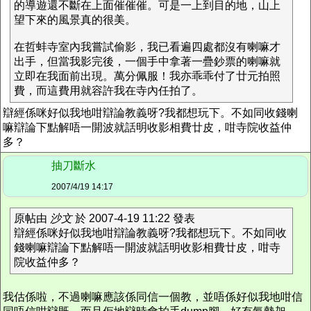
的導遊還不斷在上面催催催。可是一上到目的地，山上
望下來的風景真的很美。
在哲蚌寺室內我嘗試偷影，我已看遍四處都沒有喇嘛才
出手，但當我影完後，一個手中拿著一疊鈔票的喇嘛就
立即在我面前出現。萬分佩服！我亦乖乖付了廿元拍照
費，而這費用就容許我在寺內任拍了。
辯經係咪好似我地咁辯論教義呀?我都想玩下。不如同收錢喇
嘛辯論下點解唔一開波就話明收影相費廿皮，咁寺院收益仲
多？
抽刀斷水
2007/4/19 14:17
原帖由
沙文
於 2007-4-19 11:22 發表
辯經係咪好似我地咁辯論教義呀?我都想玩下。不如同收
錢喇嘛辯論下點解唔一開波就話明收影相費廿皮，咁寺
院收益仲多？
我估係啦，不過喇嘛應該係同信一個教，並唔係好似我地咁信