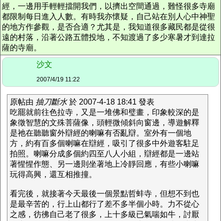
經，一邊用手輕輕擋開我們，以擠出空間通過，難怪很多寺廟
都限制每日進入人數。有時我亦懷疑，自己站在別人心中神聖
的地方作參觀，是否合適？尤其是，我知道很多藏民都是從很
遠的村落，沿著公路五體投地，不知渡過了多少寒暑才到達拉
薩的寺廟。
沙文
2007/4/19 11:22
原帖由
抽刀斷水
於 2007-4-18 18:41 發表
吃罷就前往色拉寺，又是一堆佛和璧畫，印象較深的是
象徵智慧的文殊菩薩像，頭輕微傾斜向窗邊，導遊解釋
是祂在聽聽窗外辯經的喇嘛有否亂辯。室外有一個地
方，約有百多個喇嘛在辯經，吸引了很多中外遊客駐足
拍照。喇嘛分成多個約四至八人小組，辯經都是一邊站
著惺惺作態、另一邊則坐著地上冷靜回應，有些小喇嘛
玩得高興，還互相推撞。
看完後，就接著今天最後一個景點哲蚌寺，但想不到也
是最辛苦的，行上山都行了差不多半個小時。力不從心
之感，彷彿自己老了很多，上十多級已氣喘如牛，討厭