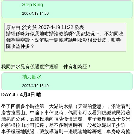
Step.King
2007/4/19 14:50
原帖由
沙文
於 2007-4-19 11:22 發表
辯經係咪好似我地咁辯論教義呀?我都想玩下。不如同收
錢喇嘛辯論下點解唔一開波就話明收影相費廿皮，咁寺
院收益仲多？
我同抽水兄有係過度辯經呀 仲有相為証！
抽刀斷水
2007/4/19 15:49
DAY 4：4月4日 晴
坐了四個多小時往第二大湖納木措（天湖的意思），沿途看到
唐古拉雪山。中途下車休息時，偶而都可以看到虔誠藏民沿著
漂亮的公路，五體投地向拉薩慢慢進發。車子要爬過五千多米
的那根拉山才可抵達，差不多到達時有一段被冰泥封了少許，
車子緩緩地駛過，藏族導遊則一邊呢喃地唸著經，車身略為搖