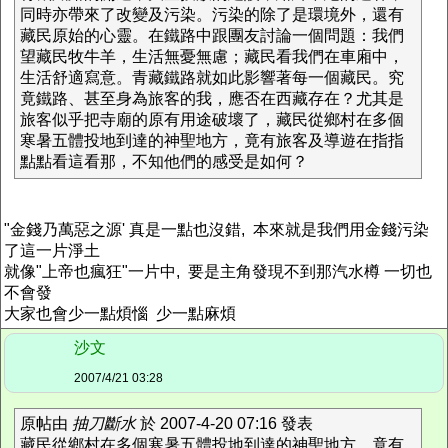
同時亦帶來了改變及污染。污染的除了是環境外，還有
藏民原始的心靈。在鐵路中跟團友討論一個問題：我們
望藏民牧牛羊，生活無憂無慮；藏民看我們在車廂中，
生活舒適寫意。青藏鐵路就如此影響著每一個藏民。究
竟鐵路、甚至身為旅客的我，應否在西藏存在？尤其是
旅客似乎把寺廟的原有用途破壞了，藏民從鄉村在多個
寒暑五體投地到達的神聖地方，竟有旅客及導遊在指指
點點看這看那，不知他們的感受是如何？
"金錢乃萬惡之源' 真是一點也沒錯, 本來就是我們用金錢污染
了這一片淨土
就像"上帝也瘋狂"一片中, 要是主角發現不到那汽水樽 一切也
不會發
大家也會少一點煩惱 少一點麻煩
沙文
2007/4/21 03:28
原帖由
抽刀斷水
於 2007-4-20 07:16 發表
藏民從鄉村在多個寒暑五體投地到達的神聖地方，竟有