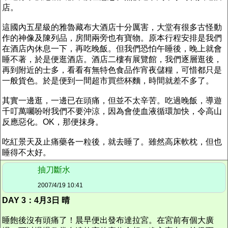
店。
這國內五星級的雅魯藏布大酒店十分厲害，大堂有很多古怪動
作的神像及陳列品，房間兩旁也有寶物。原本行程安排是我們
在酒店內休息一下，再吃晚飯。但我們恐怕午睡後，晚上就會
睡不著，於是便逛酒店。酒店二樓有展覽館，我們逐層逛後，
再到附近的士多，看看有無特色食品作宵夜儲糧，可惜都只是
一般貨色。於是便到一間超市買些杯麵，時間就差不多了。
其實一邊逛，一邊已在頭痛，但並不太辛苦。吃過晚飯，導遊
千叮萬囑吩咐我們不要沖涼，因為會使血液循環加快，令高山
反應惡化。OK，那便抹身。
吃紅景天及止痛藥各一粒後，就去睡了。雖然高床軟枕，但也
睡得不太好。
抽刀斷水
2007/4/19 10:41
DAY 3：4月3日 晴
睡飽後沒有頭痛了！晨早便出發布達拉宮。在宮前有個大廣