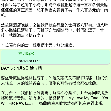
外面呆等了超過半小時，那時立即聯想起導遊一直在各個景點
催催催的真正原因。想不到團友竟買了共一千六百多元的牛肉
乾。
然後回酒店晚飯，之後我們就自行坐的士再戰八郭街。但八時
多小攤檔已清場了，而鋪頭亦陸續關門中。我們亂逛了一會
後，就回酒店收拾行李了。
＊拉薩市內的士一程定價十元，無分遠近。
抽刀斷水
2007/4/20 14:43
DAY 5：4月5日 陰→晴
要坐青藏鐵路離開拉薩了，昨晚又頭痛又不斷打噴嚏，睡眠質
素很差，真的離開得合時，否則真可能有機會死在拉薩。
在月台上，我們拍照到處走，玩得不亦樂乎。月台亦同時播放
輕鬆流行音樂。最有趣的，是響起了「My Love My Fate... You
Will Fade Away...」，衛蘭的廣東歌竟然都可以在這裡出現。