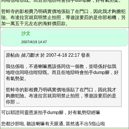
同唔信咁辯既。而且佢地辯時會拍手dump腳，好有氣勢架。
哲蚌寺的影相費乃明碼實價地張貼了在門口，因此我才夠膽犯
險。布達拉宮就寫明禁止拍照，導遊說要罰的是你部相機，另
加一萬五千元左右的海鮮價罰款。
沙文
2007/4/19 14:47
原帖由
抽刀斷水
於 2007-4-18 22:17 發表
我估係啦，不過喇嘛應該係同信一個教，並唔係好似我
地咁信同唔信咁辯既。而且佢地辯時會拍手dump腳，好
有氣勢架。
哲蚌寺的影相費乃明碼實價地張貼了在門口，因此我才
夠膽犯險。布達拉宮就寫明禁止拍照，導遊說要罰的是
你部 ...
可以耶證同靈恩派拍手dump腳，好有氣勢辯經嘛
您都沙胆啦, 聽說喇嘛有天眼通, 當然逃不出5指山啦