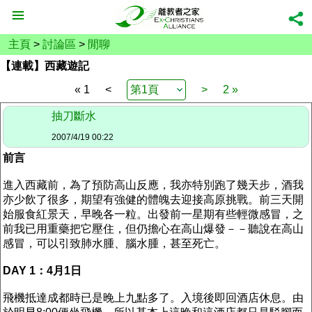
主頁
>
討論區
>
閒聊
【連載】西藏遊記
« 1
<
>
2 »
抽刀斷水
2007/4/19 00:22
前言
進入西藏前，為了預防高山反應，我亦特別跑了幾天步，酒我
亦少飲了很多，期望有強健的體魄去迎接高原挑戰。前三天開
始服食紅景天，早晚各一粒。出發前一星期有些輕微感冒，之
前我已用重藥把它壓住，但仍擔心在高山爆發－－聽說在高山
感冒，可以引致肺水腫、腦水腫，甚至死亡。
DAY 1：4月1日
飛機抵達成都時已是晚上九點多了。入境後即回酒店休息。由