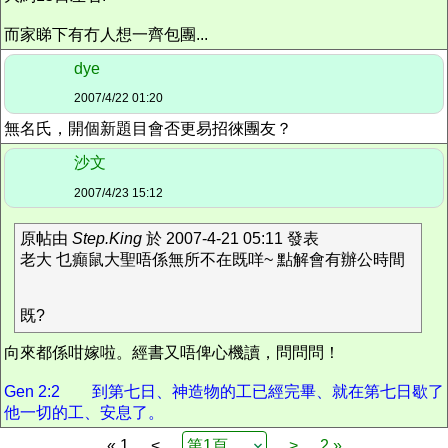
而家睇下有冇人想一齊包團...
dye
2007/4/22 01:20
無名氏，開個新題目會否更易招徠團友？
沙文
2007/4/23 15:12
原帖由
Step.King
於 2007-4-21 05:11 發表
老大 乜癲鼠大聖唔係無所不在既咩~ 點解會有辦公時間
既?
向來都係咁嫁啦。經書又唔俾心機讀，問問問！
Gen 2:2 到第七日、神造物的工已經完畢、就在第七日歇了
他一切的工、安息了。
« 1
<
>
2 »