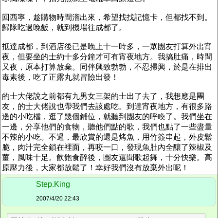
回西寧，趁購物時間溜出來，希望找找記憶卡，但都找不到。
歸隊吃過晚飯，就到機場往成都了。
抵達成都，到酒店後已是晚上十一時多，一眾團友打算外出宵
夜，但要坐的士約十多分鐘才可有宵夜地方。我搞肚痛，時間
又夜，原本打算放棄。同伴興致勃勃，不忍掃興，於是在排出
毒素後，吃了正露丸就冒險出發！
的士大佬說之前都有九男女三架的士出了去了，我想應是團
友，的士大佬說也帶我們去該處吃。到達宵夜地方，有很多路
邊的小吃檔，逛了幾個鋪位，就聽到團友的呼喚了。我們坐在
一邊，分享他們的食物，聽他們點的歌，我們也點了一些盡量
不辣的小吃。不過，最欣賞的還是烤魚，用竹簽串起，外皮鬆
脆，肉汁完全鎖在裡面，再咬一口，發現魚肚內全釀了辣椒及
薑，風味十足。飲飽食醉後，團友還聞歌起舞，十分快樂。高
原壓力後，大家都放鬆了！幸好我們沒有放棄外出呢！
Step.King
2007/4/20 22:43