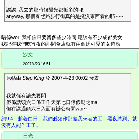
誒誒, 我去的那時候陽光都挺多的耶.
anyway, 那個春熙路步行街真的是挺沒東西看的耶~~~
唔係wor 我相信只要留多些少時間 應該有不少成都美女
我記得我們吃宵夜的那間食店就有兩個廷可愛的女侍應
沙文
2007/4/23 16:51
原帖由
Step.King
於 2007-4-23 00:02 發表
我就係有讀先要問
佢係話頭六日係工作天第七日係假期之ma
但冇講過頭六日入面有辦公時間wor~
約9:4 趁著白日、我們必須作那差我來者的工．黑夜將到、就
沒有人能作工了。
日光