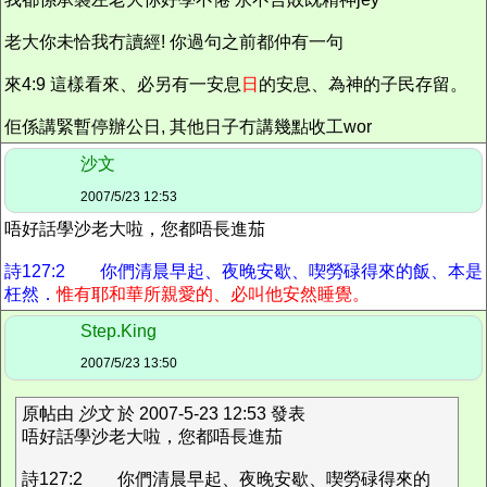
老大你未恰我冇讀經! 你過句之前都仲有一句
來4:9 這樣看來、必另有一安息
日
的安息、為神的子民存留。
佢係講緊暫停辦公日, 其他日子冇講幾點收工wor
沙文
2007/5/23 12:53
唔好話學沙老大啦，您都唔長進茄
詩127:2 你們清晨早起、夜晚安歇、喫勞碌得來的飯、本是
枉然．
惟有耶和華所親愛的、必叫他安然睡覺。
Step.King
2007/5/23 13:50
原帖由
沙文
於 2007-5-23 12:53 發表
唔好話學沙老大啦，您都唔長進茄
詩127:2 你們清晨早起、夜晚安歇、喫勞碌得來的