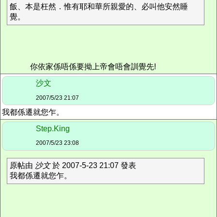
飯、本是枉然．惟有耶和華所親愛的、必叫他安然睡
覺。
你依家係唔係要拗上帝會唔會訓覺先!
沙文
2007/5/23 21:07
我都係遷就您乍。
Step.King
2007/5/23 23:08
原帖由
沙文
於 2007-5-23 21:07 發表
我都係遷就您乍。