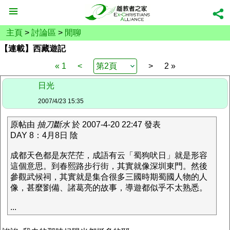
主頁
>
討論區
>
閒聊
【連載】西藏遊記
« 1
<
>
2 »
日光
2007/4/23 15:35
原帖由
抽刀斷水
於 2007-4-20 22:47 發表
DAY 8：4月8日 陰
成都天色都是灰茫茫，成語有云「蜀狗吠日」就是形容
這個意思。到春熙路步行街，其實就像深圳東門。然後
參觀武候祠，其實就是集合很多三國時期蜀國人物的人
像，甚麼劉備、諸葛亮的故事，導遊都似乎不太熟悉。
...