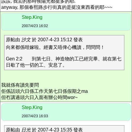
誒誒, 我去的那時候陽光都挺多的耶.
anyway, 那個春熙路步行街真的是挺沒東西看的耶~~~
Step.King
2007/4/23 16:02
原帖由
沙文
於 2007-4-23 15:12 發表
向來都係咁嫁啦。經書又唔俾心機讀，問問問！
Gen 2:2 到第七日、神造物的工已經完畢、就在第七
日歇了他一切的工、安息了。
我就係有讀先要問
佢係話頭六日係工作天第七日係假期之ma
但冇講過頭六日入面有辦公時間wor~
Step.King
2007/4/23 16:03
原帖由
日光
於 2007-4-23 15:35 發表