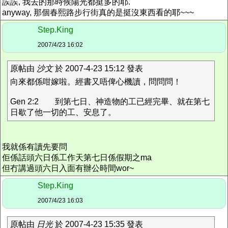
誒誒, 我去的那時候陽光都挺多的耶.
anyway, 那個春熙路步行街真的是挺沒東西看的耶~~~
Step.King
2007/4/23 16:02
原帖由
沙文
於 2007-4-23 15:12 發表
向來都係咁嫁啦。經書又唔俾心機讀，問問問！
Gen 2:2 到第七日、神造物的工已經完畢、就在第七
日歇了他一切的工、安息了。
我就係有讀先要問
佢係話頭六日係工作天第七日係假期之ma
但冇講過頭六日入面有辦公時間wor~
Step.King
2007/4/23 16:03
原帖由
日光
於 2007-4-23 15:35 發表