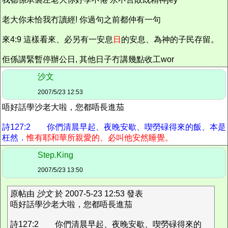
老大你未恰我冇讀經! 你過句之前都仲有一句
來4:9 這樣看來、必另有一安息
日
的安息、為神的子民存留。
佢係講緊暫停辦公日, 其他日子冇講幾點收工wor
沙文
2007/5/23 12:53
唔好話學沙老大啦，您都唔長進茄
詩127:2 你們清晨早起、夜晚安歇、喫勞碌得來的飯、本是
枉然．
惟有耶和華所親愛的、必叫他安然睡覺。
Step.King
2007/5/23 13:50
原帖由
沙文
於 2007-5-23 12:53 發表
唔好話學沙老大啦，您都唔長進茄
詩127:2 你們清晨早起、夜晚安歇、喫勞碌得來的