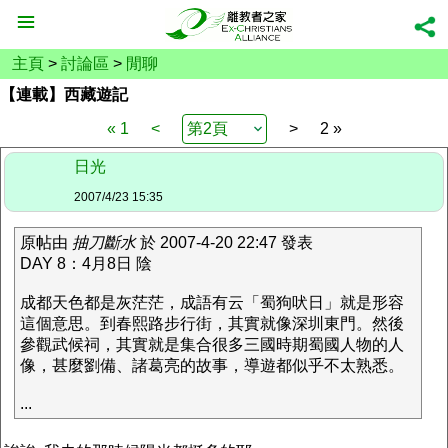
主頁
>
討論區
>
閒聊
【連載】西藏遊記
« 1
<
>
2 »
日光
2007/4/23 15:35
原帖由
抽刀斷水
於 2007-4-20 22:47 發表
DAY 8：4月8日 陰
成都天色都是灰茫茫，成語有云「蜀狗吠日」就是形容
這個意思。到春熙路步行街，其實就像深圳東門。然後
參觀武候祠，其實就是集合很多三國時期蜀國人物的人
像，甚麼劉備、諸葛亮的故事，導遊都似乎不太熟悉。
...