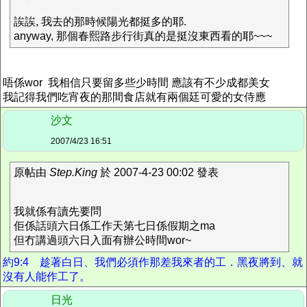
誒誒, 我去的那時候陽光都挺多的耶.
anyway, 那個春熙路步行街真的是挺沒東西看的耶~~~
唔係wor 我相信只要留多些少時間 應該有不少成都美女
我記得我們吃宵夜的那間食店就有兩個廷可愛的女侍應
沙文
2007/4/23 16:51
原帖由
Step.King
於 2007-4-23 00:02 發表
我就係有讀先要問
佢係話頭六日係工作天第七日係假期之ma
但冇講過頭六日入面有辦公時間wor~
約9:4 趁著白日、我們必須作那差我來者的工．黑夜將到、就
沒有人能作工了。
日光