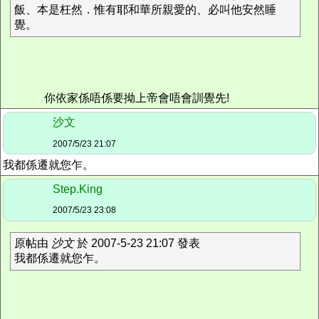
飯、本是枉然．惟有耶和華所親愛的、必叫他安然睡
覺。
你依家係唔係要拗上帝會唔會訓覺先!
沙文
2007/5/23 21:07
我都係遷就您乍。
Step.King
2007/5/23 23:08
原帖由
沙文
於 2007-5-23 21:07 發表
我都係遷就您乍。