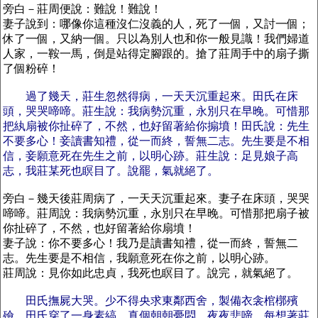
旁白－莊周便說：難說！難說！
妻子說到：哪像你這種沒仁沒義的人，死了一個，又討一個；
休了一個，又納一個。只以為別人也和你一般見識！我們婦道
人家，一鞍一馬，倒是站得定腳跟的。搶了莊周手中的扇子撕
了個粉碎！
過了幾天，莊生忽然得病，一天天沉重起來。田氏在床
頭，哭哭啼啼。莊生說：我病勢沉重，永別只在早晚。可惜那
把紈扇被你扯碎了，不然，也好留著給你搧墳！田氏說：先生
不要多心！妾讀書知禮，從一而終，誓無二志。先生要是不相
信，妾願意死在先生之前，以明心跡。莊生說：足見娘子高
志，我莊某死也瞑目了。說罷，氣就絕了。
旁白－幾天後莊周病了，一天天沉重起來。妻子在床頭，哭哭
啼啼。莊周說：我病勢沉重，永別只在早晚。可惜那把扇子被
你扯碎了，不然，也好留著給你扇墳！
妻子說：你不要多心！我乃是讀書知禮，從一而終，誓無二
志。先生要是不相信，我願意死在你之前，以明心跡。
莊周說：見你如此忠貞，我死也瞑目了。說完，就氣絕了。
田氏撫屍大哭。少不得央求東鄰西舍，製備衣衾棺槨殯
殮。田氏穿了一身素縞，真個朝朝憂悶，夜夜悲啼，每想著莊