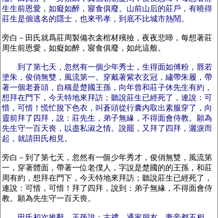
生生前恩愛，如癡如醉，寢食俱廢。山前山后的莊戶，有曉得
莊生是個逃名的隱士，也來弔孝，到底不比城市熱鬧。
旁白－田氏就爲莊周製備衣衾棺材殯殮，夜夜悲啼，每想著莊
周生前恩愛，如癡如醉，寢食俱廢，如此這般。
到了第七天，忽然有一個少年秀士，生得面如傅粉，唇若
塗朱，俊俏無雙，風流第一。穿戴著紫衣玄冠，繡帶朱履，帶
著一個老蒼頭，自稱是楚國王孫，向年曾和莊子休先生有約，
想拜在門下，今天特地來拜訪；聽說莊生已經死了，連說：可
惜，可惜！慌忙脫下色衣，叫蒼頭從行囊內取出素服穿了，向
靈前拜了四拜，說：莊先生，弟子無緣，不得面會侍教。願為
先生守一百天喪，以盡私淑之情。說罷，又拜了四拜，灑淚而
起，就請田氏相見。
旁白－到了第七天，忽然有一個少年秀才，俊俏無雙，風流第
一，穿著體面，帶著一位老僕人，字說是楚國的的王孫，和莊
周有約，想拜在門下，今天特地來拜訪；聽說莊生已經死了，
連說：可惜，可惜！拜了四拜，說到：弟子無緣，不得面會侍
教。願為先生守一百天喪。
田氏初次推辭。王孫說：古禮，通家朋友，妻妾都不相