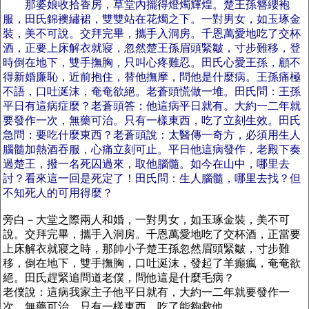
那婆娘收拾香房，草堂內擺得燈燭輝煌。楚王孫簪纓袍
服，田氏錦襖繡裙，雙雙站在花燭之下。一對男女，如玉琢金
裝，美不可說。交拜完畢，攜手入洞房。千恩萬愛地吃了交杯
酒，正要上床解衣就寢，忽然楚王孫眉頭緊皺，寸步難移，登
時倒在地下，雙手撫胸，只叫心疼難忍。田氏心愛王孫，顧不
得新婚廉恥，近前抱住，替他撫摩，問他是什麼病。王孫痛極
不語，口吐涎沫，奄奄欲絕。老蒼頭慌做一堆。田氏問：王孫
平日有這病症麼？老蒼頭答：他這病平日就有。大約一二年就
要發作一次，無藥可治。只有一樣東西，吃了立刻生效。田氏
急問：要吃什麼東西？老蒼頭說：太醫傳一奇方，必須用生人
腦髓加熱酒吞服，心痛立刻可止。平日他這病發作，老殿下奏
過楚王，撥一名死囚過來，取他腦髓。如今在山中，哪里去
討？看來這一回是死定了！田氏問：生人腦髓，哪里去找？但
不知死人的可用得麼？
旁白－大堂之際兩人和婚，一對男女，如玉琢金裝，美不可
說。交拜完畢，攜手入洞房。千恩萬愛地吃了交杯酒，正當要
上床解衣就寢之時，那帥小子楚王孫忽然眉頭緊皺，寸步難
移，倒在地下，雙手撫胸，口吐涎沫，發起了羊癲瘋，奄奄欲
絕。田氏趕緊追問道老僕，問他這是什麼毛病？
老僕說：這病我家主子他平日就有，大約一二年就要發作一
次，無藥可治。只有一樣東西，吃了能夠救他。