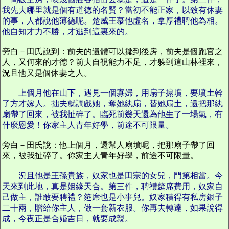
我先夫哪里就是個有道德的名賢？當初不能正家，以致有休妻
的事，人都說他薄德呢。楚威王慕他虛名，拿厚禮聘他為相。
他自知才力不勝，才逃到這裏來的。
旁白－田氏說到：前夫的遺體可以擺到後房，前夫是個跑官之
人，又何來的才德？前夫自視能力不足，才躲到這山林裡來，
況且他又是個休妻之人。
上個月他在山下，遇見一個寡婦，用扇子搧墳，要墳土幹
了方才嫁人。拙夫就調戲她，奪她紈扇，替她扇土，還把那紈
扇帶了回來，被我扯碎了。臨死前幾天還為他生了一場氣，有
什麼恩愛！你家主人青年好學，前途不可限量。
旁白－田氏說：他上個月，還幫人扇墳呢，把那扇子帶了回
來，被我扯碎了。你家主人青年好學，前途不可限量。
況且他是王孫貴族，奴家也是田宗的女兒，門第相當。今
天來到此地，真是姻緣天合。第三件，聘禮筵席費用，奴家自
己做主，誰敢要聘禮？筵席也是小事兒。奴家積得有私房銀子
二十兩，贈給你主人，做一套新衣服。你再去轉達，如果說得
成，今夜正是合婚吉日，就要成親。