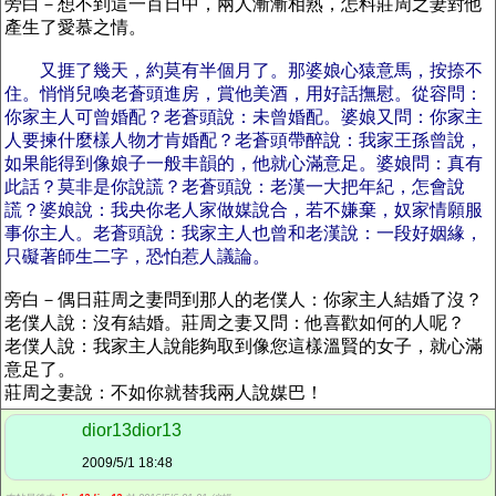
旁白－想不到這一百日中，兩人漸漸相熟，怎料莊周之妻對他
產生了愛慕之情。
又捱了幾天，約莫有半個月了。那婆娘心猿意馬，按捺不
住。悄悄兒喚老蒼頭進房，賞他美酒，用好話撫慰。從容問：
你家主人可曾婚配？老蒼頭說：未曾婚配。婆娘又問：你家主
人要揀什麼樣人物才肯婚配？老蒼頭帶醉說：我家王孫曾說，
如果能得到像娘子一般丰韻的，他就心滿意足。婆娘問：真有
此話？莫非是你說謊？老蒼頭說：老漢一大把年紀，怎會說
謊？婆娘說：我央你老人家做媒說合，若不嫌棄，奴家情願服
事你主人。老蒼頭說：我家主人也曾和老漢說：一段好姻緣，
只礙著師生二字，恐怕惹人議論。
旁白－偶日莊周之妻問到那人的老僕人：你家主人結婚了沒？
老僕人說：沒有結婚。莊周之妻又問：他喜歡如何的人呢？
老僕人說：我家主人說能夠取到像您這樣溫賢的女子，就心滿
意足了。
莊周之妻說：不如你就替我兩人說媒巴！
dior13dior13
2009/5/1 18:48