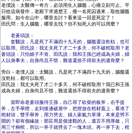
老僕說：太醫傳一奇方，必須用生人腦髓，心痛立刻可止。平
日他這病發作，老殿下求過楚王，撥一名死囚過來，取他腦髓
服用。如今在山中，哪里去討？看來這一回是死定了！
田氏問：生人腦髓，哪里去找？但不知死人的可以用麼？
老蒼頭說：
套醫說，凡是死了不滿四十九天的，腦髓還沒乾枯，也可
以取用。田氏說：我丈夫死了才二十多天，何不破棺取用？老
蒼頭說：只怕娘子不肯。田氏說：我和王孫已經成為夫婦，婦
人以身事夫，自身尚且不惜，難道還捨不得前夫的遺骨麼？
旁白－老僕人說：太醫說，凡是死了不滿四十九天的，腦髓還
沒乾枯，都可以取用。
田氏說：我丈夫死了才二十多天，何不破棺取用？我已和王孫
成為夫婦，自身尚且不惜，難道還捨不得前夫的遺骨麼？
當即命老蒼頭服侍王孫，自己尋了砍柴的板斧，右手提
斧，左手舉燈，走到後邊破屋中，把燈放在棺材蓋上，看准了
棺材頭，雙手舉斧，用力劈去。婦人家氣力單薄，本來是劈不
開的？卻有個緣故：那莊周是個達觀的人，遺言不用厚斂，只
用三寸桐棺，所以一斧子就劈去了一塊木頭。再一斧下去，棺