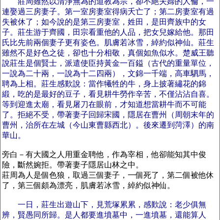
莊周雖然以清淨無為的道教為宗，卻不絕夫婦的人倫，一
連娶過三房妻子。第一室房妻室得病夭亡了；第二房妻室有過
失被休了；如今說的是第三房妻室，姓田，是田齊族中的女
子。莊生游于齊國，田宗看重他的人品，把女兒嫁給他。那田
氏比先前兩個妻子更有姿色。肌膚若冰雪，綽約似神仙。莊生
雖然不是好色之徒，卻也十分相敬，真個如魚似水。楚威王聽
說莊生是個賢士，派遣使臣持黃金一百鎰（古代的重量單位，
一說為二十兩，一說為十二四兩），文錦一千端，高車駟馬，
聘為上相。莊生感歎說：當作犧牲的牛，身上披著繡花的錦
緞，吃的是最好的豆子，看見耕牛勞作辛苦，不僅沾沾自喜。
等到迎進太廟，看見屠刀在眼前，才知道想當耕牛而不可能
了。拒絕不受，帶著妻子回歸宋國，隱居在曹州（周朝末年的
曹州，治所在左城（今山東曹縣西北）。後來遷到菏澤）的南
華山。
旁白－有大國之人用重金聘他，作為宰相，他卻能知其中俊
險，斷然婉拒。帶著妻子隱居山林之中。
莊周為人是個色狼，取過三個妻子，一個死了，第二個被他休
了，第三個頗為漂亮，肌膚若冰雪，綽約似神仙。
一日，莊生出遊山下，見荒塚累累，感歎說：老少俱無
辨，賢愚同所歸。是人都要進墳墓中，一進墳墓，還能算人