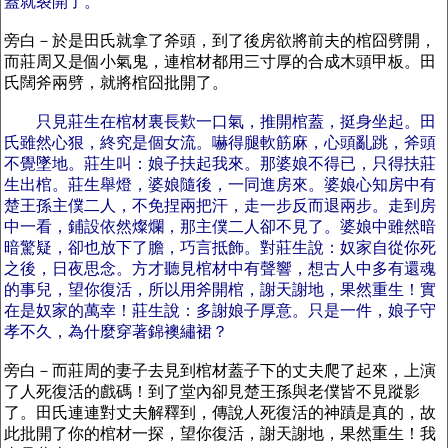
蓋就裂開了。
旁白－於是田氏就拿了斧頭，到了後房欲將前夫的棺囧劈開，
而莊周又是個小氣鬼，連棺材都用三寸厚的合成木頭甲板。田
氏闊斧兩劈，就將棺囧批開了。
只見莊生在棺材裏長歎一口氣，推開棺蓋，挺身坐起。田
氏雖然心狠，終究是個女流。嚇得腿軟筋麻，心頭亂跳，斧頭
不覺墜地。莊生叫：娘子扶起我來。那婆娘不得已，只得扶莊
生出棺。莊生舉燈，婆娘隨後，一同進房來。婆娘心知房中有
楚王孫主僕二人，不免捏兩把汗，走一步反而退兩步。走到房
中一看，鋪設依然燦爛，那主僕二人卻不見了。婆娘中雖然暗
暗驚疑，卻也放下了膽，巧言抵飾。對莊生說：奴家自從你死
之後，日夜思念。方才聽見棺材中有聲響，想古人中多有還魂
的事兒，望你復活，所以用斧開棺，謝天謝地，果然重生！實
在是奴家的萬幸！莊生說：多謝娘子厚意。只是一件，娘子守
孝不久，為什麼穿著錦襖繡裙？
旁白－而莊周的妻子去見到棺材蓋子下的丈夫爬了起來，上演
了人死復活的戲碼！到了堂內卻見楚王孫與老僕皆不見蹤影
了。田氏連連對丈夫解釋到，傳說人死復活的神蹟是真的，故
此批開了你的棺材一探，望你復活，謝天謝地，果然重生！我