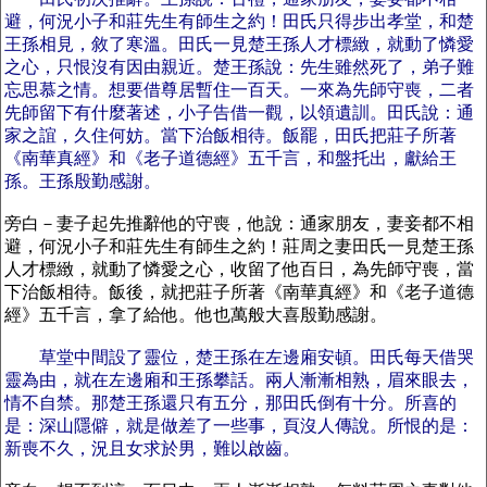
避，何況小子和莊先生有師生之約！田氏只得步出孝堂，和楚
王孫相見，敘了寒溫。田氏一見楚王孫人才標緻，就動了憐愛
之心，只恨沒有因由親近。楚王孫說：先生雖然死了，弟子難
忘思慕之情。想要借尊居暫住一百天。一來為先師守喪，二者
先師留下有什麼著述，小子告借一觀，以領遺訓。田氏說：通
家之誼，久住何妨。當下治飯相待。飯罷，田氏把莊子所著
《南華真經》和《老子道德經》五千言，和盤托出，獻給王
孫。王孫殷勤感謝。
旁白－妻子起先推辭他的守喪，他說：通家朋友，妻妾都不相
避，何況小子和莊先生有師生之約！莊周之妻田氏一見楚王孫
人才標緻，就動了憐愛之心，收留了他百日，為先師守喪，當
下治飯相待。飯後，就把莊子所著《南華真經》和《老子道德
經》五千言，拿了給他。他也萬般大喜殷勤感謝。
草堂中間設了靈位，楚王孫在左邊廂安頓。田氏每天借哭
靈為由，就在左邊廂和王孫攀話。兩人漸漸相熟，眉來眼去，
情不自禁。那楚王孫還只有五分，那田氏倒有十分。所喜的
是：深山隱僻，就是做差了一些事，頁沒人傳說。所恨的是：
新喪不久，況且女求於男，難以啟齒。