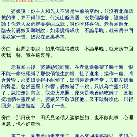
本帖最後由
dior13dior13
於 2016/5/6 01:01 編輯
婆娘說：你主人和先夫不過是生前的空約，並沒有北面聽
教的事，算不得師生。何況山僻荒居，沒幾個鄰舍，誰會議
論！你老人家必定要委曲成就，叫你吃杯喜酒。老蒼頭應允。
臨去前婆娘又囑咐說：如果說得成功，不論早晚，就來房中回
復奴家一聲。奴家在這裏專等。
旁白－莊周之妻說：如果你說得成功，不論早晚，就來房中回
復我一聲。我在這裏等。
老蒼頭去後，婆娘懸頸而望。在孝堂邊張望了幾十遍，恨
不能一條細繩縛了那俊俏後生的腳，扯了進來，摟作一處。將
近黃昏，那婆娘等得不耐煩了，黑暗裏走進孝堂，去聽左邊廂
的聲息。忽然靈座上作響，婆娘嚇了一跳，只以為亡靈出現
了，急忙走到內室，取燈火來照，原來是老蒼頭吃醉了，直挺
挺地躺在靈座桌上。婆娘又不敢嗔怪他，又不敢聲喚他，只得
回房，捱更捱點，又過了一夜。
旁白－那日夜中，田氏見老僕人酒醉飯飽，也不做此事，心理
著急，也不好罵他。
第二天，見老蒼頭走來走去，並不來回復那話兒。婆娘心