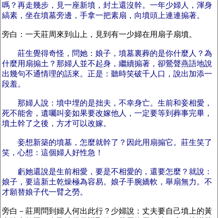
嗎？再走幾步，見一座新墳，封土還沒幹。一年少婦人，渾身
縞素，坐在墳墓旁邊，手拿一把素扇，向墳頭上連連搧著。
旁白：一天莊周來到山上，見到有一少婦在用扇子扇墳。
莊生覺得奇怪，問她：娘子，墳墓裏葬的是你什麼人？為
什麼用扇搧土？那婦人並不起身，繼續搧著，卻鶯聲燕語地說
出幾句不通情理的話來。正是：聽時笑破千人口，說出加添一
段羞。
那婦人說：墳中埋的是拙夫，不幸身亡。生前和妾相愛，
死不能舍，遺囑叫妾如果要改嫁他人，一定要等到葬事完畢，
墳土幹了之後，方才可以改嫁。
妾想新築的墳墓，怎麼就幹了？因此用扇搧它。莊生笑了
笑，心想：這個婦人好性急！
虧她還說是生前相愛，要是不相愛的，還要怎麼？就說：
娘子，要這新土乾燥極為容易。娘子手腕嬌軟，舉扇無力。不
才願替娘子代一臂之勞。
旁白－莊周問到婦人何出此行？少婦說：丈夫要自己墳上的黃