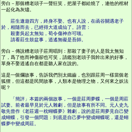
旁白－那個糟老頭子一聲狂笑，把屋子都給燒了，連他的棺材
一起化為灰燼。
莊生遨遊四方，終身不娶。也有人說，在函谷關遇老子
於，相隨而去，已經得大道成仙了。詩雲：
殺妻吳起太無知，荀令傷神亦可嗤。
請看莊生鼓盆事，逍遙無礙是吾師。
旁白－傳說糟老頭子莊周唱到：那殺了妻子的人是我太無知
了，爲了他而神傷卻也可笑，請鑑別老頭子我幹出來的好事，
單身不娶逍遙自在都是聽人家在說的。
這是一個爛故事，告訴我們別太鐵齒，也別跟莊周一樣當個老
狐狸，但這都是民間故事，人類本是物理之物，又何來之妖法
呢？
「簡評」本篇的兩個故事，一個是莊周夢蝶，一個是周莊
試妻。前者最早見於元人雜劇，但是故事有所不同。元人史九
敬先曾作《老莊週一枕蝴蝶夢》雜劇，說的是莊周夢見自己變
成蝴蝶，引發一個問題：到底是自己夢中變成蝴蝶呢，還是蝴
蝶夢中變成周莊。