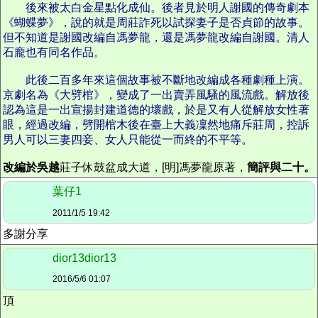
後來被太白金星點化成仙。後者見於明人謝國的傳奇劇本
《蝴蝶夢》，說的就是周莊詐死以試探妻子是否貞節的故事。
但不知道是謝國改編自馮夢龍，還是馮夢龍改編自謝國。清人
石龐也有同名作品。
此後二百多年來這個故事被不斷地改編成各種劇種上演。
京劇名為《大劈棺》，變成了一出賣弄風騷的風流戲。解放後
認為這是一出宣揚封建道德的壞戲，於是又有人從解放女性著
眼，經過改編，劈開棺木後在臺上大義凜然地痛斥莊周，控訴
男人可以三妻四妾、女人只能從一而終的不平等。
改編於吳越
莊子休鼓盆成大道，[明]馮夢龍原著，
簡評與二十。
葉仔1
2011/1/5 19:42
多謝分享
dior13dior13
2016/5/6 01:07
頂