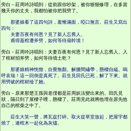
旁白－莊周吟詩唱到：從前跟你吵架，被你狠狠修理，在多當
幾天你的丈夫，我都怕被你把我劈了。
那婆娘看了這四句詩，羞慚滿面，啞口無言。莊生又寫出
四句：
夫妻百夜有何恩？見了新人忘舊人。
甫得蓋棺遭斧劈，如何等待扇幹墳！
旁白－莊周吟詩唱到：夫妻百夜有何恩？見了新人忘舊人。入
了棺材招斧劈，如何等待墳土乾？
那婆娘精神恍惚，自覺無顏。解腰間繡帶，懸樑自縊。嗚
呼哀哉！這一回倒是真死了。莊生見田氏已死，解了下來。就
用劈破的棺材殮了她。
旁白－原來那楚王孫與老僕都是莊周妖法變出來的。田氏見
狀，隔日到了屋樑子哩，懸樑了。莊周見此就將他埋在原先他
自己的棺柴之中了。
莊生大笑一聲，將瓦盆打碎。取火從草堂放起，把屋宇都
燒了，連棺木一起化為灰燼。