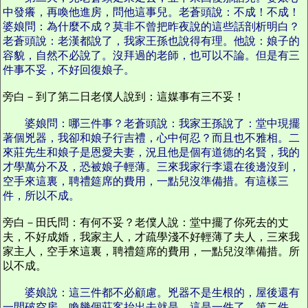
中發癢，再喚他進房，問他這事兒。老蒼頭說：不成！不成！
婆娘問：為什麼不成？莫非不曾把昨夜說的這些話剖析明白？
老蒼頭說：老漢都說了，我家王孫也說得有理。他說：娘子的
容貌，自然不必說了。沒拜過的老師，也可以不論。但是有三
件事不妥，不好回復娘子。
旁白－到了第二日老僕人說到：這媒事有三不妥！
婆娘問：哪三件事？老蒼頭說：我家王孫說了：堂中現擺
著個兇器，我卻和娘子行吉禮，心中何忍？而且也不雅相。二
來莊先生和娘子是恩愛夫妻，況且他是個有道德的名賢，我的
才學萬分不及，恐被娘子輕薄。三來我家行李還在後邊沒到，
空手來這裏，聘禮筵席的費用，一點兒沒準備措。有這樣三
件，所以不成。
旁白－田氏問：有何不妥？老僕人說：堂中擺了你死去的丈
夫，不好成婚，我家主人，才疏學淺不好輕薄了夫人，三來我
家主人，空手來這裏，聘禮筵席的費用，一點兒沒準備措。所
以不成。
婆娘說：這三件都不必顧慮。兇器不是生根的，屋後還有
一間破空房，喚幾個莊客抬出去就是，這是一件了。第二件，