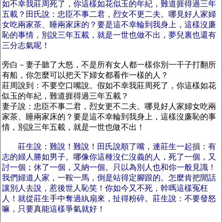
如不幸我莊周死了，你這樣如花似玉的年紀，難道捱得過三年
五載？田氏說：忠臣不事二君，烈女不更二夫。哪見好人家婦
女吃兩家茶、睡兩家床的？要是這不幸輪到我身上，這樣沒廉
恥的事情，別說三年五載，就是一世也做不出，夢兒裏也還有
三分志氣呢！
旁白－妻子聽了大怒，不是所有女人都一樣你別一干子打翻所
有船，你怎麼可以把天下婦女都看作一樣的人？
莊周說到：不要空口嘴說。假如不幸我莊周死了，你這樣如花
似玉的年紀，難道捱得過三年五載？
妻子說：忠臣不事二君，烈女更不二夫。哪見好人家婦女吃兩
家茶、睡兩家床的？要是這不幸輪到我身上，這樣沒廉恥的事
情，別說三年五載，就是一世也做不出！
莊生說：難說！難說！田氏說順了嘴，連莊生一起損：有
志的婦人勝如男子。哪像你這種沒仁沒義的人，死了一個，又
討一個；休了一個，又納一個。只以為別人也和你一般見識！
我們婦道人家，一鞍一馬，倒是站得定腳跟的。怎麼肯把閒話
讓別人去說，惹後世人恥笑！你如今又不死，幹嗎這樣冤枉
人！就從莊生手中奪過紈扇來，扯得粉碎。莊生說：不要發怒
嘛，只要真能這樣爭氣就好！