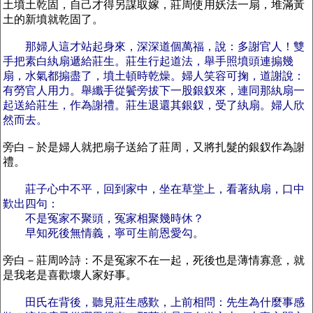
土墳土乾固，自己才得另謀取嫁，莊周使用妖法一扇，堆滿黃
土的新墳就乾固了。
那婦人這才站起身來，深深道個萬福，說：多謝官人！雙
手把素白紈扇遞給莊生。莊生行起道法，舉手照墳頭連搧幾
扇，水氣都搧盡了，墳土頓時乾燥。婦人笑容可掬，道謝說：
有勞官人用力。舉纖手從鬢旁拔下一股銀釵來，連同那紈扇一
起送給莊生，作為謝禮。莊生退還其銀釵，受了紈扇。婦人欣
然而去。
旁白－於是婦人就把扇子送給了莊周，又將扎髮的銀釵作為謝
禮。
莊子心中不平，回到家中，坐在草堂上，看著紈扇，口中
歎出四句：
不是冤家不聚頭，冤家相聚幾時休？
早知死後無情義，寧可生前恩愛勾。
旁白－莊周吟詩：不是冤家不在一起，死後也是薄情寡意，就
是我老是喜歡壞人家好事。
田氏在背後，聽見莊生感歎，上前相問：先生為什麼事感