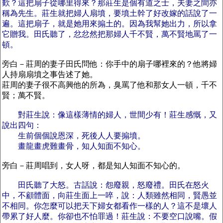
歎？這把扇子從哪里得來？那莊生是個有道之士，夫妻之間亦
稱為先生。莊生就把婦人扇墳，要墳土幹了好改嫁的話說了一
遍。這把扇子，就是她用來搧土的。因為我幫她出力，所以拿
它贈我。田氏聽了，忿忿然把那婦人千不賢，萬不賢地罵了一
頓。
旁白－莊周的妻子田氏問他：你手中的扇子哪裡來的？他將婦
人持扇扇墳之事告述了她。
莊周的妻子很不高興他的所為，臭罵了他和那女人一頓，千不
賢；萬不賢。
對莊生說：像這樣薄情的婦人，世間少有！莊生感慨，又
說出四句：
生前個個說恩深，死後人人要搧墳。
畫龍畫虎難畫骨，知人知面不知心。
旁白－莊周唱到，女人呀，都是知人知面不知心的。
田氏聽了大怒。古話說：怨廢親，怒廢禮。田氏在怒火
中，不顧體面，向莊生面上一啐，說：人類雖然相同，賢愚並
不相同。你怎麼可以把天下婦女都看作一樣的人？這不是壞人
帶累了好人麼。你卻也不怕罪過！莊生說：不要空口說嘴。假