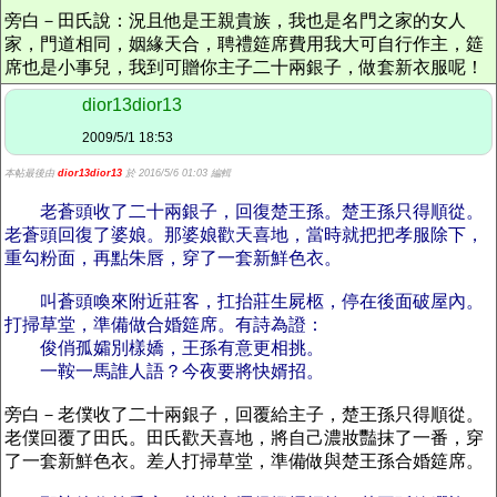
旁白－田氏說：況且他是王親貴族，我也是名門之家的女人
家，門道相同，姻緣天合，聘禮筵席費用我大可自行作主，筵
席也是小事兒，我到可贈你主子二十兩銀子，做套新衣服呢！
dior13dior13
2009/5/1 18:53
本帖最後由
dior13dior13
於 2016/5/6 01:03 編輯
老蒼頭收了二十兩銀子，回復楚王孫。楚王孫只得順從。
老蒼頭回復了婆娘。那婆娘歡天喜地，當時就把把孝服除下，
重勾粉面，再點朱唇，穿了一套新鮮色衣。
叫蒼頭喚來附近莊客，扛抬莊生屍柩，停在後面破屋內。
打掃草堂，準備做合婚筵席。有詩為證：
俊俏孤孀別樣嬌，王孫有意更相挑。
一鞍一馬誰人語？今夜要將快婿招。
旁白－老僕收了二十兩銀子，回覆給主子，楚王孫只得順從。
老僕回覆了田氏。田氏歡天喜地，將自己濃妝豔抹了一番，穿
了一套新鮮色衣。差人打掃草堂，準備做與楚王孫合婚筵席。