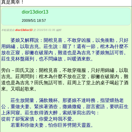
真是萬幸！
dior13dior13
2009/5/1 18:57
本帖最後由
dior13dior13
於 2016/5/6 01:06 編輯
婆娘又解釋說：開棺見喜，不敢穿凶服，以免衝動，只好
用錦繡，以取吉兆。莊生說：罷了！還有一節，棺木為什麼不
放在正寢，卻撇在破屋內，難道也是為吉兆？婆娘無話可答。
莊生見杯盤羅列，也不問緣故，叫暖酒來飲。
旁白－田氏又說：開棺見喜，不敢穿殤服，只好用錦繡，以取
吉兆。莊周問到：棺木為什麼不放在正堂，卻撇在破屋內，難
道也是為吉兆？田氏無話可答。莊周上了堂上的桌子喝起了酒
來。又唱起歌來。
莊生放開量，滿飲幾杯。那婆娘不達時務，指望煨熱老
公，重做夫妻。緊挨著酒壺，撒嬌撒癡，甜言蜜語，要哄莊生
上床同寢。莊生飲得酒大醉，索紙筆寫出四句：
從前了卻冤家債，你愛之時我不愛。
若重和你做夫妻，怕你巨斧劈開天靈蓋。