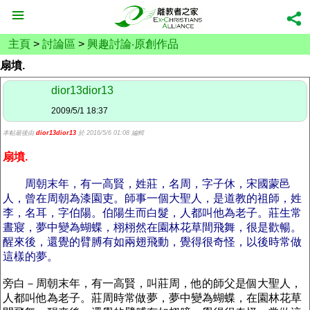
主頁
>
討論區
>
興趣討論‧原創作品
扇墳.
dior13dior13
2009/5/1 18:37
本帖最後由
dior13dior13
於 2016/5/6 01:08 編輯
扇墳.
周朝末年，有一高賢，姓莊，名周，字子休，宋國蒙邑
人，曾在周朝為漆園吏。師事一個大聖人，是道教的祖師，姓
李，名耳，字伯陽。伯陽生而白髮，人都叫他為老子。莊生常
晝寢，夢中變為蝴蝶，栩栩然在園林花草間飛舞，很是歡暢。
醒來後，還覺的臂膊有如兩翅飛動，覺得很奇怪，以後時常做
這樣的夢。
旁白－周朝末年，有一高賢，叫莊周，他的師父是個大聖人，
人都叫他為老子。莊周時常做夢，夢中變為蝴蝶，在園林花草