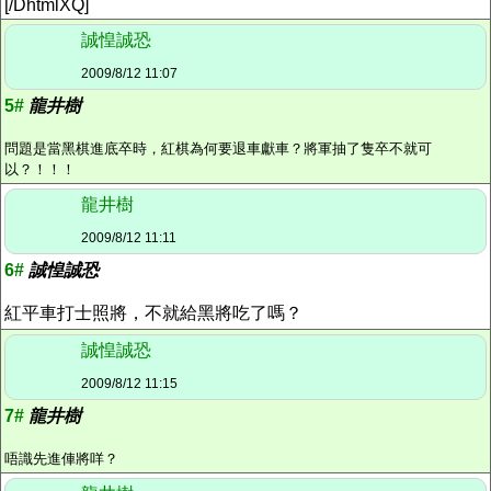
[/DhtmlXQ]
誠惶誠恐
2009/8/12 11:07
5#
龍井樹
問題是當黑棋進底卒時，紅棋為何要退車獻車？將軍抽了隻卒不就可
以？！！！
龍井樹
2009/8/12 11:11
6#
誠惶誠恐
紅平車打士照將，不就給黑將吃了嗎？
誠惶誠恐
2009/8/12 11:15
7#
龍井樹
唔識先進俥將咩？