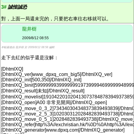
3#
誠惶誠恐
對，上面一局還未完的，只要把右車往右移就可以。
龍井樹
2009/8/12 08:55
本帖最後由 龍井樹 於 2009/8/12 08:58 編輯
走下去紅的似乎還是沒解：
[DhtmlXQ]
[DhtmlXQ_ver]www_dpxq_com_big5[/DhtmlXQ_ver]
[DhtmlXQ_init]500,350[/DhtmlXQ_init]
[DhtmlXQ_binit]5999999939999999197399994699999948999
[DhtmlXQ_result]未知[/DhtmlXQ_result]
[DhtmlXQ_movelist]191042201020413073784878394937385
[DhtmlXQ_open]A00 非常見開局[/DhtmlXQ_open]
[DhtmlXQ_move_0_3_2]734340304348373839493839[/Dhtm
[DhtmlXQ_move_2_5_3]102030312028482839493738[/Dhtm
[DhtmlXQ_move_0_5_1]2028482839493738[/DhtmlXQ_move
[DhtmlXQ_refer]http%3A//exchristian.hk/%0D%0Ahttp%3A//exc
[DhtmlXQ_generator]www.dpxq.com[/DhtmlXQ_generator]