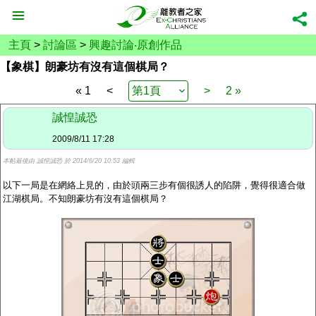
主頁
>
討論區
>
興趣討論‧原創作品
【象棋】朗豪坊有沒有這個棋局？
« 1
<
>
2 »
誠惶誠恐
2009/8/11 17:28
本帖最後由 誠惶誠恐 於 2014/6/20 10:53 編輯
以下一局是在網絡上見的，由於頭兩三步有個很誘人的陷阱，覺得很適合做
江湖棋局。不知朗豪坊有沒有這個棋局？