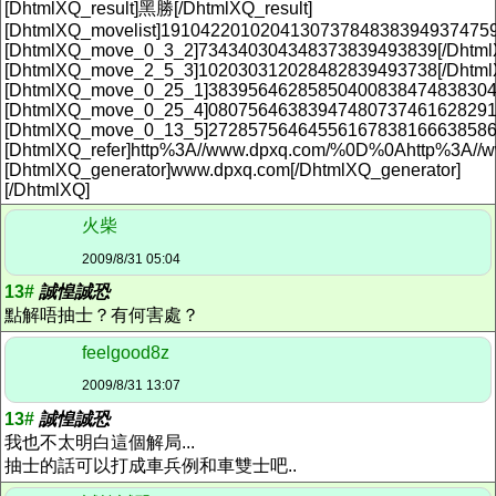
[DhtmlXQ_result]黑勝[/DhtmlXQ_result]
[DhtmlXQ_movelist]19104220102041307378483839493747
[DhtmlXQ_move_0_3_2]734340304348373839493839[/Dhtm
[DhtmlXQ_move_2_5_3]102030312028482839493738[/Dhtm
[DhtmlXQ_move_0_25_1]38395646285850400838474838304
[DhtmlXQ_move_0_25_4]08075646383947480737461628291
[DhtmlXQ_move_0_13_5]2728575646455616783816663858
[DhtmlXQ_refer]http%3A//www.dpxq.com/%0D%0Ahttp%3A//www
[DhtmlXQ_generator]www.dpxq.com[/DhtmlXQ_generator]
[/DhtmlXQ]
火柴
2009/8/31 05:04
13#
誠惶誠恐
點解唔抽士？有何害處？
feelgood8z
2009/8/31 13:07
13#
誠惶誠恐
我也不太明白這個解局...
抽士的話可以打成車兵例和車雙士吧..