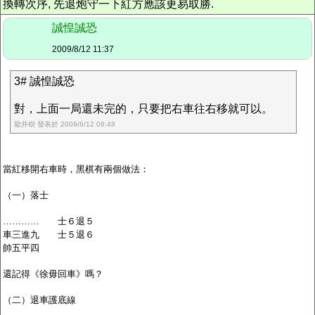
換轉次序, 先退炮守一下紅方應該更易取勝.
誠惶誠恐
2009/8/12 11:37
3# 誠惶誠恐
對，上面一局還未完的，只要把右車往右移就可以。
龍井樹 發表於 2009/8/12 08:48
當紅移開右車時，黑棋有兩個做法：
（一）落士
………… 士６退５
車三進九 士５退６
帥五平四
還記得《徐毋回車》嗎？
（二）退車護底線