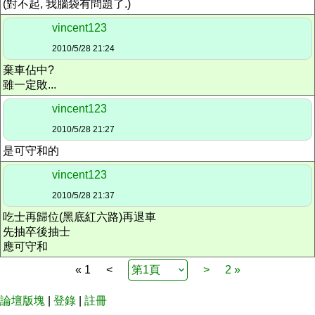
(對不起, 我腦袋有問題了.)
vincent123
2010/5/28 21:24
棄車佔中?
雖一定敗...
vincent123
2010/5/28 21:27
是可守和的
vincent123
2010/5/28 21:37
吃士再歸位(黑底紅六路)再退車
先抽卒後抽士
應可守和
« 1
<
>
2 »
論壇版塊
|
登錄
|
註冊