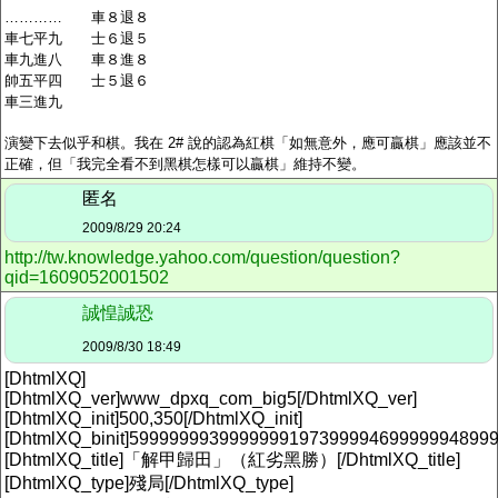
………… 車８退８
車七平九 士６退５
車九進八 車８進８
帥五平四 士５退６
車三進九
演變下去似乎和棋。我在 2# 說的認為紅棋「如無意外，應可贏棋」應該並不
正確，但「我完全看不到黑棋怎樣可以贏棋」維持不變。
匿名
2009/8/29 20:24
http://tw.knowledge.yahoo.com/question/question?
qid=1609052001502
誠惶誠恐
2009/8/30 18:49
[DhtmlXQ]
[DhtmlXQ_ver]www_dpxq_com_big5[/DhtmlXQ_ver]
[DhtmlXQ_init]500,350[/DhtmlXQ_init]
[DhtmlXQ_binit]5999999939999999197399994699999948999
[DhtmlXQ_title]「解甲歸田」（紅劣黑勝）[/DhtmlXQ_title]
[DhtmlXQ_type]殘局[/DhtmlXQ_type]