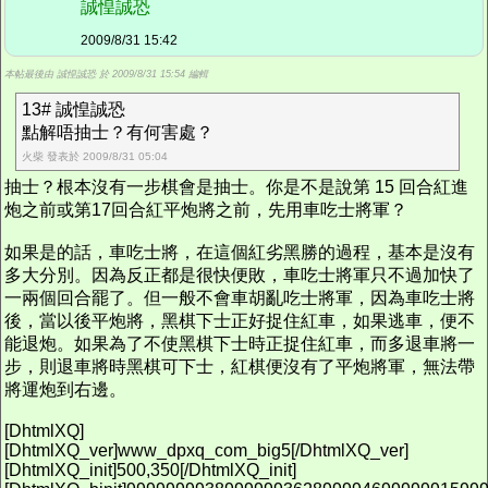
誠惶誠恐
2009/8/31 15:42
本帖最後由 誠惶誠恐 於 2009/8/31 15:54 編輯
13# 誠惶誠恐
點解唔抽士？有何害處？
火柴 發表於 2009/8/31 05:04
抽士？根本沒有一步棋會是抽士。你是不是說第 15 回合紅進
炮之前或第17回合紅平炮將之前，先用車吃士將軍？
如果是的話，車吃士將，在這個紅劣黑勝的過程，基本是沒有
多大分別。因為反正都是很快便敗，車吃士將軍只不過加快了
一兩個回合罷了。但一般不會車胡亂吃士將軍，因為車吃士將
後，當以後平炮將，黑棋下士正好捉住紅車，如果逃車，便不
能退炮。如果為了不使黑棋下士時正捉住紅車，而多退車將一
步，則退車將時黑棋可下士，紅棋便沒有了平炮將軍，無法帶
將運炮到右邊。
[DhtmlXQ]
[DhtmlXQ_ver]www_dpxq_com_big5[/DhtmlXQ_ver]
[DhtmlXQ_init]500,350[/DhtmlXQ_init]