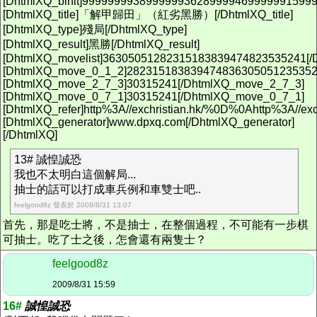
[DhtmlXQ_binit]9999999938999999362899994699999915999
[DhtmlXQ_title]「解甲歸田」（紅劣黑勝）[/DhtmlXQ_title]
[DhtmlXQ_type]殘局[/DhtmlXQ_type]
[DhtmlXQ_result]黑勝[/DhtmlXQ_result]
[DhtmlXQ_movelist]36305051282315183839474823535241[/D
[DhtmlXQ_move_0_1_2]282315183839474836305051235352
[DhtmlXQ_move_2_7_3]30315241[/DhtmlXQ_move_2_7_3]
[DhtmlXQ_move_0_7_1]30315241[/DhtmlXQ_move_0_7_1]
[DhtmlXQ_refer]http%3A//exchristian.hk/%0D%0Ahttp%3A//e
[DhtmlXQ_generator]www.dpxq.com[/DhtmlXQ_generator]
[/DhtmlXQ]
13# 誠惶誠恐
我也不太明白這個解局...
抽士的話可以打成車兵例和車雙士吧..
feelgood8z 發表於 2009/8/31 13:07
首先，那是吃士將，不是抽士，在整個過程，不可能有一步棋
可抽士。吃了士之後，怎會還有兩隻士？
feelgood8z
2009/8/31 15:59
16#
誠惶誠恐