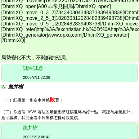
[DhtmlXQ_movelist]19104220102041307378487839493738[/D
[DhtmlXQ_open]A00 非常見開局[/DhtmlXQ_open]
[DhtmlXQ_move_0_3_2]734340304348373839493839[/Dhtm
[DhtmlXQ_move_2_5_3]102030312028482839493738[/Dhtm
[DhtmlXQ_move_0_5_1]2028482839493738[/DhtmlXQ_move
[DhtmlXQ_refer]http%3A//exchristian.hk/%0D%0Ahttp%3A//exc
[DhtmlXQ_generator]www.dpxq.com[/DhtmlXQ_generator]
[/DhtmlXQ]
局勢變化不大，不難解的殘局。
誠惶誠恐
2009/8/11 22:38
2#
龍井樹
敗
（一）紅棋第一步進車將係
著！
（二）你這個 JAVA 著法的最後形勢紅棋還略為好一點，我認為如無意外，
應可贏棋。我完全看不到黑棋怎樣可以贏棋。
龍井樹
2009/8/12 08:48