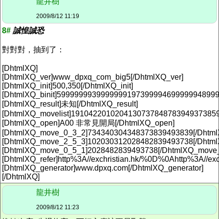
龍井樹
2009/8/12 11:19
8#
誠惶誠恐
對對對，抽到了：
[DhtmlXQ]
[DhtmlXQ_ver]www_dpxq_com_big5[/DhtmlXQ_ver]
[DhtmlXQ_init]500,350[/DhtmlXQ_init]
[DhtmlXQ_binit]5999999939999999197399994699999948999
[DhtmlXQ_result]未知[/DhtmlXQ_result]
[DhtmlXQ_movelist]191042201020413073784878394937385
[DhtmlXQ_open]A00 非常見開局[/DhtmlXQ_open]
[DhtmlXQ_move_0_3_2]734340304348373839493839[/Dhtm
[DhtmlXQ_move_2_5_3]102030312028482839493738[/Dhtm
[DhtmlXQ_move_0_5_1]2028482839493738[/DhtmlXQ_move
[DhtmlXQ_refer]http%3A//exchristian.hk/%0D%0Ahttp%3A//exc
[DhtmlXQ_generator]www.dpxq.com[/DhtmlXQ_generator]
[/DhtmlXQ]
龍井樹
2009/8/12 11:23