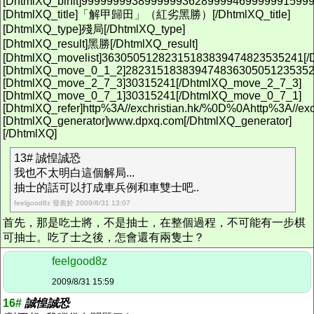
[DhtmlXQ_binit]9999999938999999362899994699999915999
[DhtmlXQ_title]「解甲歸田」（紅劣黑勝）[/DhtmlXQ_title]
[DhtmlXQ_type]殘局[/DhtmlXQ_type]
[DhtmlXQ_result]黑勝[/DhtmlXQ_result]
[DhtmlXQ_movelist]36305051282315183839474823535241[/D
[DhtmlXQ_move_0_1_2]282315183839474836305051235352
[DhtmlXQ_move_2_7_3]30315241[/DhtmlXQ_move_2_7_3]
[DhtmlXQ_move_0_7_1]30315241[/DhtmlXQ_move_0_7_1]
[DhtmlXQ_refer]http%3A//exchristian.hk/%0D%0Ahttp%3A//e
[DhtmlXQ_generator]www.dpxq.com[/DhtmlXQ_generator]
[/DhtmlXQ]
13# 誠惶誠恐
我也不太明白這個解局...
抽士的話可以打成車兵例和車雙士吧..
feelgood8z 發表於 2009/8/31 13:07
首先，那是吃士將，不是抽士，在整個過程，不可能有一步棋
可抽士。吃了士之後，怎會還有兩隻士？
feelgood8z
2009/8/31 15:59
16#
誠惶誠恐