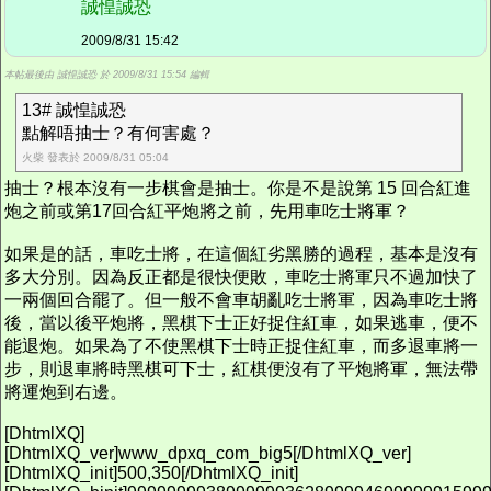
誠惶誠恐
2009/8/31 15:42
本帖最後由 誠惶誠恐 於 2009/8/31 15:54 編輯
13# 誠惶誠恐
點解唔抽士？有何害處？
火柴 發表於 2009/8/31 05:04
抽士？根本沒有一步棋會是抽士。你是不是說第 15 回合紅進
炮之前或第17回合紅平炮將之前，先用車吃士將軍？
如果是的話，車吃士將，在這個紅劣黑勝的過程，基本是沒有
多大分別。因為反正都是很快便敗，車吃士將軍只不過加快了
一兩個回合罷了。但一般不會車胡亂吃士將軍，因為車吃士將
後，當以後平炮將，黑棋下士正好捉住紅車，如果逃車，便不
能退炮。如果為了不使黑棋下士時正捉住紅車，而多退車將一
步，則退車將時黑棋可下士，紅棋便沒有了平炮將軍，無法帶
將運炮到右邊。
[DhtmlXQ]
[DhtmlXQ_ver]www_dpxq_com_big5[/DhtmlXQ_ver]
[DhtmlXQ_init]500,350[/DhtmlXQ_init]