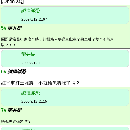
[/DhtmlXQ]
誠惶誠恐
2009/8/12 11:07
5#
龍井樹
問題是當黑棋進底卒時，紅棋為何要退車獻車？將軍抽了隻卒不就可
以？！！！
龍井樹
2009/8/12 11:11
6#
誠惶誠恐
紅平車打士照將，不就給黑將吃了嗎？
誠惶誠恐
2009/8/12 11:15
7#
龍井樹
唔識先進俥將咩？