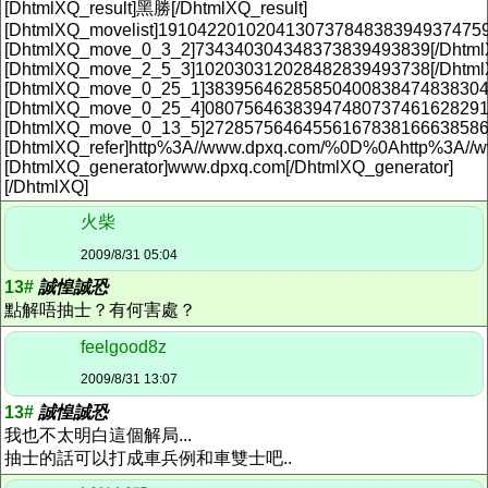
[DhtmlXQ_result]黑勝[/DhtmlXQ_result]
[DhtmlXQ_movelist]19104220102041307378483839493747
[DhtmlXQ_move_0_3_2]734340304348373839493839[/Dhtm
[DhtmlXQ_move_2_5_3]102030312028482839493738[/Dhtm
[DhtmlXQ_move_0_25_1]38395646285850400838474838304
[DhtmlXQ_move_0_25_4]08075646383947480737461628291
[DhtmlXQ_move_0_13_5]2728575646455616783816663858
[DhtmlXQ_refer]http%3A//www.dpxq.com/%0D%0Ahttp%3A//www
[DhtmlXQ_generator]www.dpxq.com[/DhtmlXQ_generator]
[/DhtmlXQ]
火柴
2009/8/31 05:04
13#
誠惶誠恐
點解唔抽士？有何害處？
feelgood8z
2009/8/31 13:07
13#
誠惶誠恐
我也不太明白這個解局...
抽士的話可以打成車兵例和車雙士吧..