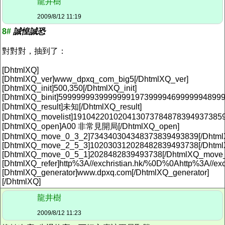
龍井樹
2009/8/12 11:19
8#
誠惶誠恐
對對對，抽到了：
[DhtmlXQ]
[DhtmlXQ_ver]www_dpxq_com_big5[/DhtmlXQ_ver]
[DhtmlXQ_init]500,350[/DhtmlXQ_init]
[DhtmlXQ_binit]5999999939999999197399994699999948999
[DhtmlXQ_result]未知[/DhtmlXQ_result]
[DhtmlXQ_movelist]191042201020413073784878394937385
[DhtmlXQ_open]A00 非常見開局[/DhtmlXQ_open]
[DhtmlXQ_move_0_3_2]734340304348373839493839[/Dhtm
[DhtmlXQ_move_2_5_3]102030312028482839493738[/Dhtm
[DhtmlXQ_move_0_5_1]2028482839493738[/DhtmlXQ_move
[DhtmlXQ_refer]http%3A//exchristian.hk/%0D%0Ahttp%3A//exc
[DhtmlXQ_generator]www.dpxq.com[/DhtmlXQ_generator]
[/DhtmlXQ]
龍井樹
2009/8/12 11:23