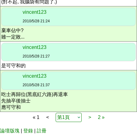
(對不起, 我腦袋有問題了.)
vincent123
2010/5/28 21:24
棄車佔中?
雖一定敗...
vincent123
2010/5/28 21:27
是可守和的
vincent123
2010/5/28 21:37
吃士再歸位(黑底紅六路)再退車
先抽卒後抽士
應可守和
« 1
<
>
2 »
論壇版塊
|
登錄
|
註冊