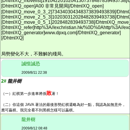
[DhtmlXQ_movelist]19104220102041307378487839493738[/D
[DhtmlXQ_open]A00 非常見開局[/DhtmlXQ_open]
[DhtmlXQ_move_0_3_2]734340304348373839493839[/Dhtm
[DhtmlXQ_move_2_5_3]102030312028482839493738[/Dhtm
[DhtmlXQ_move_0_5_1]2028482839493738[/DhtmlXQ_move
[DhtmlXQ_refer]http%3A//exchristian.hk/%0D%0Ahttp%3A//exc
[DhtmlXQ_generator]www.dpxq.com[/DhtmlXQ_generator]
[/DhtmlXQ]
局勢變化不大，不難解的殘局。
誠惶誠恐
2009/8/11 22:38
2#
龍井樹
敗
（一）紅棋第一步進車將係
著！
（二）你這個 JAVA 著法的最後形勢紅棋還略為好一點，我認為如無意外，
應可贏棋。我完全看不到黑棋怎樣可以贏棋。
龍井樹
2009/8/12 08:48