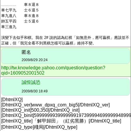
………… 車８退８
車七平九 士６退５
車九進八 車８進８
帥五平四 士５退６
車三進九
演變下去似乎和棋。我在 2# 說的認為紅棋「如無意外，應可贏棋」應該並不
正確，但「我完全看不到黑棋怎樣可以贏棋」維持不變。
匿名
2009/8/29 20:24
http://tw.knowledge.yahoo.com/question/question?
qid=1609052001502
誠惶誠恐
2009/8/30 18:49
[DhtmlXQ]
[DhtmlXQ_ver]www_dpxq_com_big5[/DhtmlXQ_ver]
[DhtmlXQ_init]500,350[/DhtmlXQ_init]
[DhtmlXQ_binit]5999999939999999197399994699999948999
[DhtmlXQ_title]「解甲歸田」（紅劣黑勝）[/DhtmlXQ_title]
[DhtmlXQ_type]殘局[/DhtmlXQ_type]