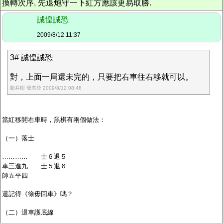
換轉次序, 先退炮守一下紅方應該更易取勝.
誠惶誠恐
2009/8/12 11:37
3# 誠惶誠恐
對，上面一局還未完的，只要把右車往右移就可以。
龍井樹 發表於 2009/8/12 08:48
當紅移開右車時，黑棋有兩個做法：
（一）落士
………… 士６退５
車三進九 士５退６
帥五平四
還記得《徐毋回車》嗎？
（二）退車護底線