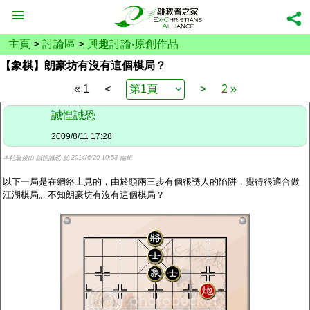
主頁
>
討論區
>
興趣討論‧原創作品
【象棋】朗豪坊有沒有這個棋局？
« 1
<
>
2 »
誠惶誠恐
2009/8/11 17:28
本帖最後由 誠惶誠恐 於 2014/6/20 10:53 編輯
以下一局是在網絡上見的，由於頭兩三步有個很誘人的陷阱，覺得很適合做
江湖棋局。不知朗豪坊有沒有這個棋局？