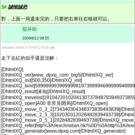
3#
誠惶誠恐
對，上面一局還未完的，只要把右車往右移就可以。
龍井樹
2009/8/12 08:55
本帖最後由 龍井樹 於 2009/8/12 08:58 編輯
走下去紅的似乎還是沒解：
[DhtmlXQ]
[DhtmlXQ_ver]www_dpxq_com_big5[/DhtmlXQ_ver]
[DhtmlXQ_init]500,350[/DhtmlXQ_init]
[DhtmlXQ_binit]5999999939999999197399994699999948999
[DhtmlXQ_result]未知[/DhtmlXQ_result]
[DhtmlXQ_movelist]191042201020413073784878394937385
[DhtmlXQ_open]A00 非常見開局[/DhtmlXQ_open]
[DhtmlXQ_move_0_3_2]734340304348373839493839[/Dhtm
[DhtmlXQ_move_2_5_3]102030312028482839493738[/Dhtm
[DhtmlXQ_move_0_5_1]2028482839493738[/DhtmlXQ_move
[DhtmlXQ_refer]http%3A//exchristian.hk/%0D%0Ahttp%3A//exc
[DhtmlXQ_generator]www.dpxq.com[/DhtmlXQ_generator]