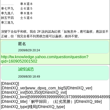
………… 車８退８
車七平九 士６退５
車九進八 車８進８
帥五平四 士５退６
車三進九
演變下去似乎和棋。我在 2# 說的認為紅棋「如無意外，應可贏棋」應該並不
正確，但「我完全看不到黑棋怎樣可以贏棋」維持不變。
匿名
2009/8/29 20:24
http://tw.knowledge.yahoo.com/question/question?
qid=1609052001502
誠惶誠恐
2009/8/30 18:49
[DhtmlXQ]
[DhtmlXQ_ver]www_dpxq_com_big5[/DhtmlXQ_ver]
[DhtmlXQ_init]500,350[/DhtmlXQ_init]
[DhtmlXQ_binit]5999999939999999197399994699999948999
[DhtmlXQ_title]「解甲歸田」（紅劣黑勝）[/DhtmlXQ_title]
[DhtmlXQ_type]殘局[/DhtmlXQ_type]