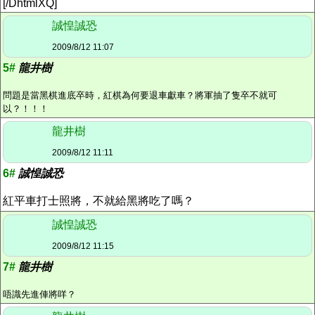
[/DhtmlXQ]
誠惶誠恐
2009/8/12 11:07
5#
龍井樹
問題是當黑棋進底卒時，紅棋為何要退車獻車？將軍抽了隻卒不就可
以？！！！
龍井樹
2009/8/12 11:11
6#
誠惶誠恐
紅平車打士照將，不就給黑將吃了嗎？
誠惶誠恐
2009/8/12 11:15
7#
龍井樹
唔識先進俥將咩？