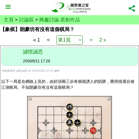
主頁
>
討論區
>
興趣討論‧原創作品
【象棋】朗豪坊有沒有這個棋局？
« 1
<
>
2 »
誠惶誠恐
2009/8/11 17:28
本帖最後由 誠惶誠恐 於 2014/6/20 10:53 編輯
以下一局是在網絡上見的，由於頭兩三步有個很誘人的陷阱，覺得很適合做
江湖棋局。不知朗豪坊有沒有這個棋局？