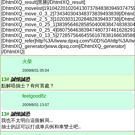
[DhtmlXQ_result]黑勝[/DhtmlXQ_result]
[DhtmlXQ_movelist]19104220102041307378483839493747
[DhtmlXQ_move_0_3_2]734340304348373839493839[/Dhtm
[DhtmlXQ_move_2_5_3]102030312028482839493738[/Dhtm
[DhtmlXQ_move_0_25_1]38395646285850400838474838304
[DhtmlXQ_move_0_25_4]08075646383947480737461628291
[DhtmlXQ_move_0_13_5]2728575646455616783816663858
[DhtmlXQ_refer]http%3A//www.dpxq.com/%0D%0Ahttp%3A//www
[DhtmlXQ_generator]www.dpxq.com[/DhtmlXQ_generator]
[/DhtmlXQ]
火柴
2009/8/31 05:04
13#
誠惶誠恐
點解唔抽士？有何害處？
feelgood8z
2009/8/31 13:07
13#
誠惶誠恐
我也不太明白這個解局...
抽士的話可以打成車兵例和車雙士吧..