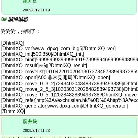
龍井樹
2009/8/12 11:19
8#
誠惶誠恐
對對對，抽到了：
[DhtmlXQ]
[DhtmlXQ_ver]www_dpxq_com_big5[/DhtmlXQ_ver]
[DhtmlXQ_init]500,350[/DhtmlXQ_init]
[DhtmlXQ_binit]5999999939999999197399994699999948999
[DhtmlXQ_result]未知[/DhtmlXQ_result]
[DhtmlXQ_movelist]191042201020413073784878394937385
[DhtmlXQ_open]A00 非常見開局[/DhtmlXQ_open]
[DhtmlXQ_move_0_3_2]734340304348373839493839[/Dhtm
[DhtmlXQ_move_2_5_3]102030312028482839493738[/Dhtm
[DhtmlXQ_move_0_5_1]2028482839493738[/DhtmlXQ_move
[DhtmlXQ_refer]http%3A//exchristian.hk/%0D%0Ahttp%3A//exc
[DhtmlXQ_generator]www.dpxq.com[/DhtmlXQ_generator]
[/DhtmlXQ]
龍井樹
2009/8/12 11:23