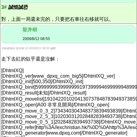
3#
誠惶誠恐
對，上面一局還未完的，只要把右車往右移就可以。
龍井樹
2009/8/12 08:55
本帖最後由 龍井樹 於 2009/8/12 08:58 編輯
走下去紅的似乎還是沒解：
[DhtmlXQ]
[DhtmlXQ_ver]www_dpxq_com_big5[/DhtmlXQ_ver]
[DhtmlXQ_init]500,350[/DhtmlXQ_init]
[DhtmlXQ_binit]5999999939999999197399994699999948999
[DhtmlXQ_result]未知[/DhtmlXQ_result]
[DhtmlXQ_movelist]191042201020413073784878394937385
[DhtmlXQ_open]A00 非常見開局[/DhtmlXQ_open]
[DhtmlXQ_move_0_3_2]734340304348373839493839[/Dhtm
[DhtmlXQ_move_2_5_3]102030312028482839493738[/Dhtm
[DhtmlXQ_move_0_5_1]2028482839493738[/DhtmlXQ_move
[DhtmlXQ_refer]http%3A//exchristian.hk/%0D%0Ahttp%3A//exc
[DhtmlXQ_generator]www.dpxq.com[/DhtmlXQ_generator]