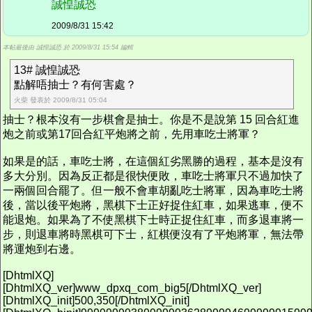
誠惶誠恐
2009/8/31 15:42
本帖最後由 誠惶誠恐 於 2009/8/31 15:54 編輯
13# 誠惶誠恐
點解唔抽士？有何害處？
火柴 發表於 2009/8/31 05:04
抽士？根本沒有一步棋會是抽士。你是不是說第 15 回合紅進
炮之前或第17回合紅平炮將之前，先用車吃士將軍？
如果是的話，車吃士將，在這個紅劣黑勝的過程，基本是沒有
多大分別。因為反正都是很快便敗，車吃士將軍只不過加快了
一兩個回合罷了。但一般不會車胡亂吃士將軍，因為車吃士將
後，當以後平炮將，黑棋下士正好捉住紅車，如果逃車，便不
能退炮。如果為了不使黑棋下士時正捉住紅車，而多退車將一
步，則退車將時黑棋可下士，紅棋便沒有了平炮將軍，無法帶
將運炮到右邊。
[DhtmlXQ]
[DhtmlXQ_ver]www_dpxq_com_big5[/DhtmlXQ_ver]
[DhtmlXQ_init]500,350[/DhtmlXQ_init]