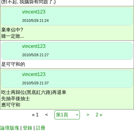
(對不起, 我腦袋有問題了.)
vincent123
2010/5/28 21:24
棄車佔中?
雖一定敗...
vincent123
2010/5/28 21:27
是可守和的
vincent123
2010/5/28 21:37
吃士再歸位(黑底紅六路)再退車
先抽卒後抽士
應可守和
« 1
<
>
2 »
論壇版塊
|
登錄
|
註冊