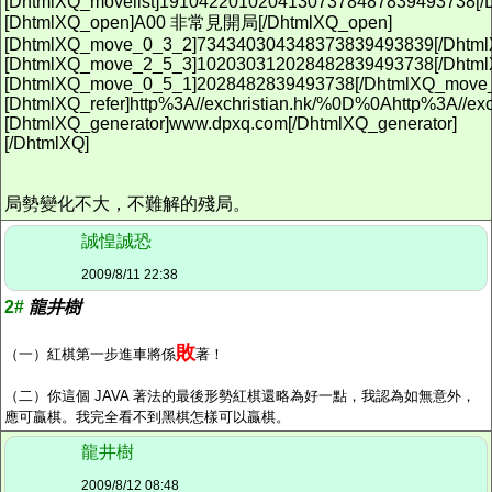
[DhtmlXQ_movelist]19104220102041307378487839493738[/D
[DhtmlXQ_open]A00 非常見開局[/DhtmlXQ_open]
[DhtmlXQ_move_0_3_2]734340304348373839493839[/Dhtm
[DhtmlXQ_move_2_5_3]102030312028482839493738[/Dhtm
[DhtmlXQ_move_0_5_1]2028482839493738[/DhtmlXQ_move
[DhtmlXQ_refer]http%3A//exchristian.hk/%0D%0Ahttp%3A//exc
[DhtmlXQ_generator]www.dpxq.com[/DhtmlXQ_generator]
[/DhtmlXQ]
局勢變化不大，不難解的殘局。
誠惶誠恐
2009/8/11 22:38
2#
龍井樹
敗
（一）紅棋第一步進車將係
著！
（二）你這個 JAVA 著法的最後形勢紅棋還略為好一點，我認為如無意外，
應可贏棋。我完全看不到黑棋怎樣可以贏棋。
龍井樹
2009/8/12 08:48