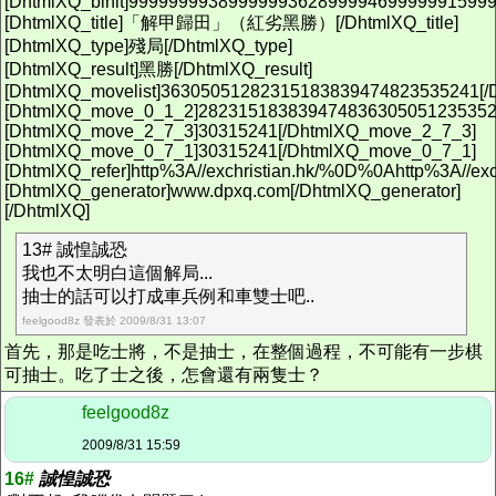
[DhtmlXQ_binit]9999999938999999362899994699999915999
[DhtmlXQ_title]「解甲歸田」（紅劣黑勝）[/DhtmlXQ_title]
[DhtmlXQ_type]殘局[/DhtmlXQ_type]
[DhtmlXQ_result]黑勝[/DhtmlXQ_result]
[DhtmlXQ_movelist]36305051282315183839474823535241[/D
[DhtmlXQ_move_0_1_2]282315183839474836305051235352
[DhtmlXQ_move_2_7_3]30315241[/DhtmlXQ_move_2_7_3]
[DhtmlXQ_move_0_7_1]30315241[/DhtmlXQ_move_0_7_1]
[DhtmlXQ_refer]http%3A//exchristian.hk/%0D%0Ahttp%3A//e
[DhtmlXQ_generator]www.dpxq.com[/DhtmlXQ_generator]
[/DhtmlXQ]
13# 誠惶誠恐
我也不太明白這個解局...
抽士的話可以打成車兵例和車雙士吧..
feelgood8z 發表於 2009/8/31 13:07
首先，那是吃士將，不是抽士，在整個過程，不可能有一步棋
可抽士。吃了士之後，怎會還有兩隻士？
feelgood8z
2009/8/31 15:59
16#
誠惶誠恐