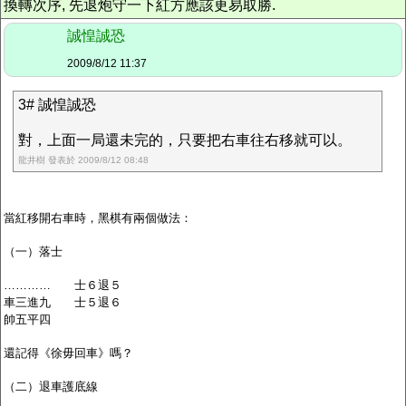
換轉次序, 先退炮守一下紅方應該更易取勝.
誠惶誠恐
2009/8/12 11:37
3# 誠惶誠恐
對，上面一局還未完的，只要把右車往右移就可以。
龍井樹 發表於 2009/8/12 08:48
當紅移開右車時，黑棋有兩個做法：
（一）落士
………… 士６退５
車三進九 士５退６
帥五平四
還記得《徐毋回車》嗎？
（二）退車護底線