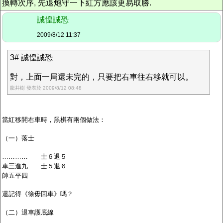
換轉次序, 先退炮守一下紅方應該更易取勝.
誠惶誠恐
2009/8/12 11:37
3# 誠惶誠恐
對，上面一局還未完的，只要把右車往右移就可以。
龍井樹 發表於 2009/8/12 08:48
當紅移開右車時，黑棋有兩個做法：
（一）落士
………… 士６退５
車三進九 士５退６
帥五平四
還記得《徐毋回車》嗎？
（二）退車護底線