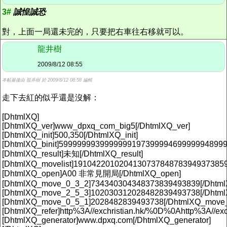
3#
誠惶誠恐
對，上面一局還未完的，只要把右車往右移就可以。
龍井樹
2009/8/12 08:55
本帖最後由 龍井樹 於 2009/8/12 08:58 編輯
走下去紅的似乎還是沒解：
[DhtmlXQ]
[DhtmlXQ_ver]www_dpxq_com_big5[/DhtmlXQ_ver]
[DhtmlXQ_init]500,350[/DhtmlXQ_init]
[DhtmlXQ_binit]5999999939999999197399994699999948999
[DhtmlXQ_result]未知[/DhtmlXQ_result]
[DhtmlXQ_movelist]191042201020413073784878394937385
[DhtmlXQ_open]A00 非常見開局[/DhtmlXQ_open]
[DhtmlXQ_move_0_3_2]734340304348373839493839[/Dhtm
[DhtmlXQ_move_2_5_3]102030312028482839493738[/Dhtm
[DhtmlXQ_move_0_5_1]2028482839493738[/DhtmlXQ_move
[DhtmlXQ_refer]http%3A//exchristian.hk/%0D%0Ahttp%3A//exc
[DhtmlXQ_generator]www.dpxq.com[/DhtmlXQ_generator]