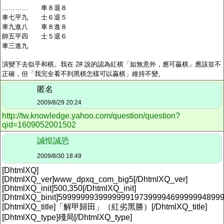
………… 車８退８
車七平九 士６退５
車九進八 車８進８
帥五平四 士５退６
車三進九
演變下去似乎和棋。我在 2# 說的認為紅棋「如無意外，應可贏棋」應該並不
正確，但「我完全看不到黑棋怎樣可以贏棋」維持不變。
匿名
2009/8/29 20:24
http://tw.knowledge.yahoo.com/question/question?
qid=1609052001502
誠惶誠恐
2009/8/30 18:49
[DhtmlXQ]
[DhtmlXQ_ver]www_dpxq_com_big5[/DhtmlXQ_ver]
[DhtmlXQ_init]500,350[/DhtmlXQ_init]
[DhtmlXQ_binit]5999999939999999197399994699999948999
[DhtmlXQ_title]「解甲歸田」（紅劣黑勝）[/DhtmlXQ_title]
[DhtmlXQ_type]殘局[/DhtmlXQ_type]