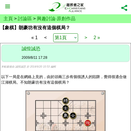
主頁
>
討論區
>
興趣討論‧原創作品
【象棋】朗豪坊有沒有這個棋局？
« 1
<
>
2 »
誠惶誠恐
2009/8/11 17:28
本帖最後由 誠惶誠恐 於 2014/6/20 10:53 編輯
以下一局是在網絡上見的，由於頭兩三步有個很誘人的陷阱，覺得很適合做
江湖棋局。不知朗豪坊有沒有這個棋局？