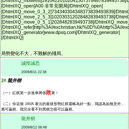
[DhtmlXQ_movelist]19104220102041307378487839493738[/D
[DhtmlXQ_open]A00 非常見開局[/DhtmlXQ_open]
[DhtmlXQ_move_0_3_2]734340304348373839493839[/Dhtm
[DhtmlXQ_move_2_5_3]102030312028482839493738[/Dhtm
[DhtmlXQ_move_0_5_1]2028482839493738[/DhtmlXQ_move
[DhtmlXQ_refer]http%3A//exchristian.hk/%0D%0Ahttp%3A//exc
[DhtmlXQ_generator]www.dpxq.com[/DhtmlXQ_generator]
[/DhtmlXQ]
局勢變化不大，不難解的殘局。
誠惶誠恐
2009/8/11 22:38
2#
龍井樹
敗
（一）紅棋第一步進車將係
著！
（二）你這個 JAVA 著法的最後形勢紅棋還略為好一點，我認為如無意外，
應可贏棋。我完全看不到黑棋怎樣可以贏棋。
龍井樹
2009/8/12 08:48