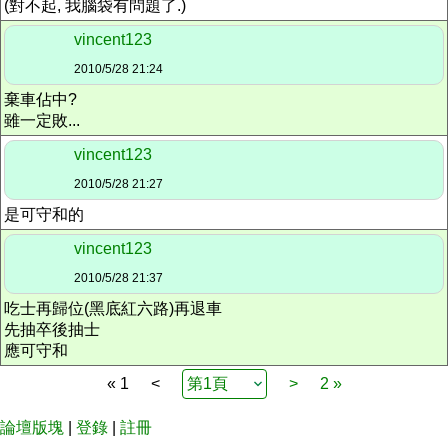
(對不起, 我腦袋有問題了.)
vincent123
2010/5/28 21:24
棄車佔中?
雖一定敗...
vincent123
2010/5/28 21:27
是可守和的
vincent123
2010/5/28 21:37
吃士再歸位(黑底紅六路)再退車
先抽卒後抽士
應可守和
« 1
<
>
2 »
論壇版塊
|
登錄
|
註冊