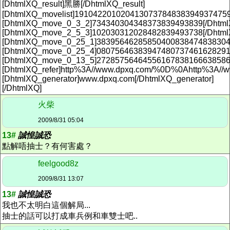
[DhtmlXQ_result]黑勝[/DhtmlXQ_result]
[DhtmlXQ_movelist]19104220102041307378483839493747
[DhtmlXQ_move_0_3_2]734340304348373839493839[/Dhtm
[DhtmlXQ_move_2_5_3]102030312028482839493738[/Dhtm
[DhtmlXQ_move_0_25_1]38395646285850400838474838304
[DhtmlXQ_move_0_25_4]08075646383947480737461628291
[DhtmlXQ_move_0_13_5]2728575646455616783816663858
[DhtmlXQ_refer]http%3A//www.dpxq.com/%0D%0Ahttp%3A//www
[DhtmlXQ_generator]www.dpxq.com[/DhtmlXQ_generator]
[/DhtmlXQ]
火柴
2009/8/31 05:04
13#
誠惶誠恐
點解唔抽士？有何害處？
feelgood8z
2009/8/31 13:07
13#
誠惶誠恐
我也不太明白這個解局...
抽士的話可以打成車兵例和車雙士吧..