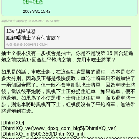
誠惶誠恐
2009/8/31 15:42
本帖最後由 誠惶誠恐 於 2009/8/31 15:54 編輯
13# 誠惶誠恐
點解唔抽士？有何害處？
火柴 發表於 2009/8/31 05:04
抽士？根本沒有一步棋會是抽士。你是不是說第 15 回合紅進
炮之前或第17回合紅平炮將之前，先用車吃士將軍？
如果是的話，車吃士將，在這個紅劣黑勝的過程，基本是沒有
多大分別。因為反正都是很快便敗，車吃士將軍只不過加快了
一兩個回合罷了。但一般不會車胡亂吃士將軍，因為車吃士將
後，當以後平炮將，黑棋下士正好捉住紅車，如果逃車，便不
能退炮。如果為了不使黑棋下士時正捉住紅車，而多退車將一
步，則退車將時黑棋可下士，紅棋便沒有了平炮將軍，無法帶
將運炮到右邊。
[DhtmlXQ]
[DhtmlXQ_ver]www_dpxq_com_big5[/DhtmlXQ_ver]
[DhtmlXQ_init]500,350[/DhtmlXQ_init]