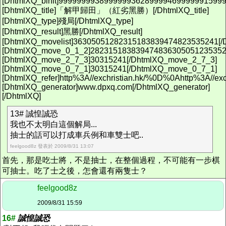
[DhtmlXQ_binit]9999999938999999362899994699999915999
[DhtmlXQ_title]「解甲歸田」（紅劣黑勝）[/DhtmlXQ_title]
[DhtmlXQ_type]殘局[/DhtmlXQ_type]
[DhtmlXQ_result]黑勝[/DhtmlXQ_result]
[DhtmlXQ_movelist]36305051282315183839474823535241[/D
[DhtmlXQ_move_0_1_2]282315183839474836305051235352
[DhtmlXQ_move_2_7_3]30315241[/DhtmlXQ_move_2_7_3]
[DhtmlXQ_move_0_7_1]30315241[/DhtmlXQ_move_0_7_1]
[DhtmlXQ_refer]http%3A//exchristian.hk/%0D%0Ahttp%3A//e
[DhtmlXQ_generator]www.dpxq.com[/DhtmlXQ_generator]
[/DhtmlXQ]
13# 誠惶誠恐
我也不太明白這個解局...
抽士的話可以打成車兵例和車雙士吧..
feelgood8z 發表於 2009/8/31 13:07
首先，那是吃士將，不是抽士，在整個過程，不可能有一步棋
可抽士。吃了士之後，怎會還有兩隻士？
feelgood8z
2009/8/31 15:59
16#
誠惶誠恐