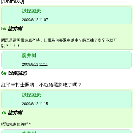
[/DhtmlXQ]
誠惶誠恐
2009/8/12 11:07
5#
龍井樹
問題是當黑棋進底卒時，紅棋為何要退車獻車？將軍抽了隻卒不就可
以？！！！
龍井樹
2009/8/12 11:11
6#
誠惶誠恐
紅平車打士照將，不就給黑將吃了嗎？
誠惶誠恐
2009/8/12 11:15
7#
龍井樹
唔識先進俥將咩？