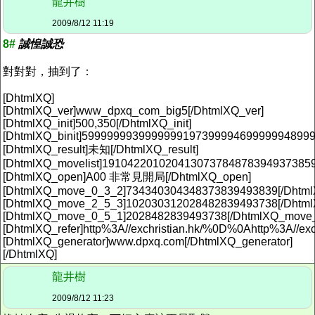
龍井樹
2009/8/12 11:19
8#
誠惶誠恐
對對對，抽到了：
[DhtmlXQ]
[DhtmlXQ_ver]www_dpxq_com_big5[/DhtmlXQ_ver]
[DhtmlXQ_init]500,350[/DhtmlXQ_init]
[DhtmlXQ_binit]5999999939999999197399994699999948999
[DhtmlXQ_result]未知[/DhtmlXQ_result]
[DhtmlXQ_movelist]191042201020413073784878394937385
[DhtmlXQ_open]A00 非常見開局[/DhtmlXQ_open]
[DhtmlXQ_move_0_3_2]734340304348373839493839[/Dhtm
[DhtmlXQ_move_2_5_3]102030312028482839493738[/Dhtm
[DhtmlXQ_move_0_5_1]2028482839493738[/DhtmlXQ_move
[DhtmlXQ_refer]http%3A//exchristian.hk/%0D%0Ahttp%3A//exc
[DhtmlXQ_generator]www.dpxq.com[/DhtmlXQ_generator]
[/DhtmlXQ]
龍井樹
2009/8/12 11:23