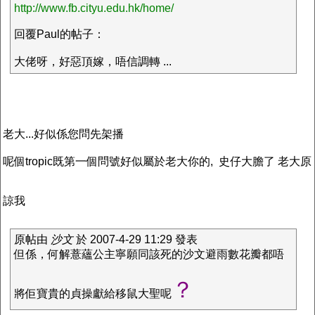
http://www.fb.cityu.edu.hk/home/
回覆Paul的帖子：
大佬呀，好惡頂嫁，唔信調轉 ...
老大...好似係您問先架播
呢個tropic既第一個問號好似屬於老大你的, 史仔大膽了 老大原
諒我
原帖由
沙文
於 2007-4-29 11:29 發表
但係，何解薏蘊公主寧願同該死的沙文避雨數花瓣都唔
？
將佢寶貴的貞操獻給移鼠大聖呢