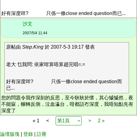
好有深度咩?
只係一條close ended question而已...
沙文
2007/5/4 11:44
原帖由
Step.King
於 2007-5-3 19:17 發表
老大 乜我問: 依家咁算唔算趙完唱=.=
好有深度咩?
只係一條close ended question而
已...
您的問題令我作深刻的反思，至今耿耿於懷，其心慽慽然，夜
不能寐，輾轉反側，泣血瀛台，咁都話冇深度，我唔知點先有
深度了
« 1
<
>
2 »
論壇版塊
|
登錄
|
註冊