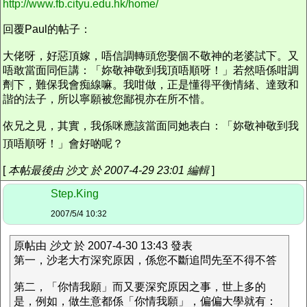
http://www.fb.cityu.edu.hk/home/
回覆Paul的帖子：
大佬呀，好惡頂嫁，唔信調轉頭您娶個不敬神的老婆試下。又
唔敢當面同佢講：「妳敬神敬到我頂唔順呀！」若然唔係咁調
劑下，難保我會痴線嘛。我咁做，正是懂得平衡情緒、達致和
諧的法子，所以寧願被您鄙視亦在所不惜。
依兄之見，其實，我係咪應該當面同她表白：「妳敬神敬到我
頂唔順呀！」會好啲呢？
[
本帖最後由 沙文 於 2007-4-29 23:01 編輯
]
Step.King
2007/5/4 10:32
原帖由
沙文
於 2007-4-30 13:43 發表
第一，沙老大冇深究原因，係您不斷追問先至不得不答
第二，「你情我願」而又要深究原因之事，世上多的
是，例如，做生意都係「你情我願」，偏偏大學就有：