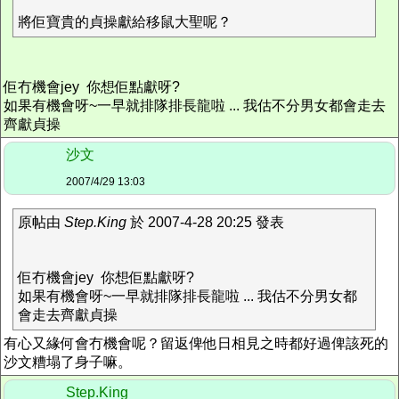
將佢寶貴的貞操獻給移鼠大聖呢？
佢冇機會jey 你想佢點獻呀?
如果有機會呀~一早就排隊排長龍啦 ... 我估不分男女都會走去
齊獻貞操
沙文
2007/4/29 13:03
原帖由
Step.King
於 2007-4-28 20:25 發表
佢冇機會jey 你想佢點獻呀?
如果有機會呀~一早就排隊排長龍啦 ... 我估不分男女都
會走去齊獻貞操
有心又緣何會冇機會呢？留返俾他日相見之時都好過俾該死的
沙文糟塌了身子嘛。
Step.King