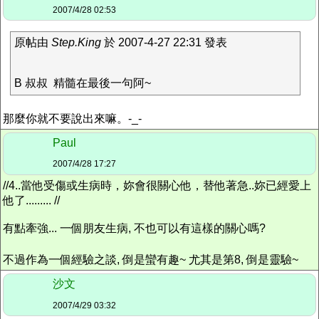
2007/4/28 02:53
原帖由
Step.King
於 2007-4-27 22:31 發表
B 叔叔 精髓在最後一句阿~
那麼你就不要說出來嘛。-_-
Paul
2007/4/28 17:27
//4..當他受傷或生病時，妳會很關心他，替他著急..妳已經愛上
他了......... //
有點牽強... 一個朋友生病, 不也可以有這樣的關心嗎?
不過作為一個經驗之談, 倒是蠻有趣~ 尤其是第8, 倒是靈驗~
沙文
2007/4/29 03:32