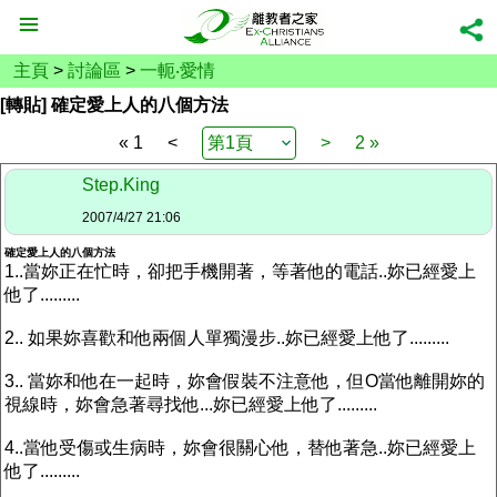
主頁
>
討論區
>
一軛‧愛情
[轉貼] 確定愛上人的八個方法
« 1
<
>
2 »
Step.King
2007/4/27 21:06
確定愛上人的八個方法
1..當妳正在忙時，卻把手機開著，等著他的電話..妳已經愛上
他了.........
2.. 如果妳喜歡和他兩個人單獨漫步..妳已經愛上他了.........
3.. 當妳和他在一起時，妳會假裝不注意他，但O當他離開妳的
視線時，妳會急著尋找他...妳已經愛上他了.........
4..當他受傷或生病時，妳會很關心他，替他著急..妳已經愛上
他了.........