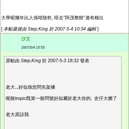
大學呢幾年比人係咁陰乾, 唔去"阿茂整餅"邊有糧出
[
本帖最後由 Step.King 於 2007-5-4 10:34 編輯
]
沙文
2007/5/4 10:55
原帖由
Step.King
於 2007-5-3 18:32 發表
老大...好似係您問先架播
呢個tropic既第一個問號好似屬於老大你的, 史仔大膽了
老大原諒我