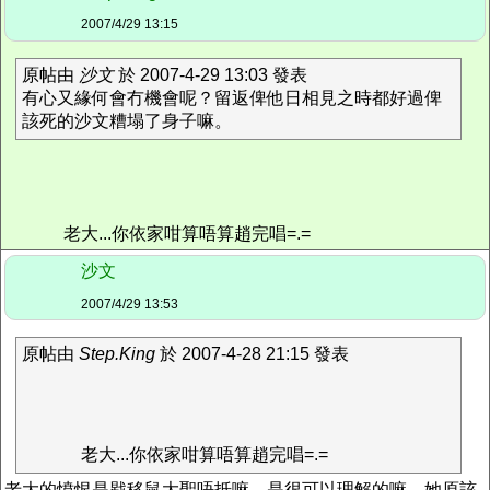
2007/4/29 13:15
原帖由
沙文
於 2007-4-29 13:03 發表
有心又緣何會冇機會呢？留返俾他日相見之時都好過俾
該死的沙文糟塌了身子嘛。
老大...你依家咁算唔算趙完唱=.=
沙文
2007/4/29 13:53
原帖由
Step.King
於 2007-4-28 21:15 發表
老大...你依家咁算唔算趙完唱=.=
老大的憤恨是戥移鼠大聖唔抵嘛，是很可以理解的嘛。她原該