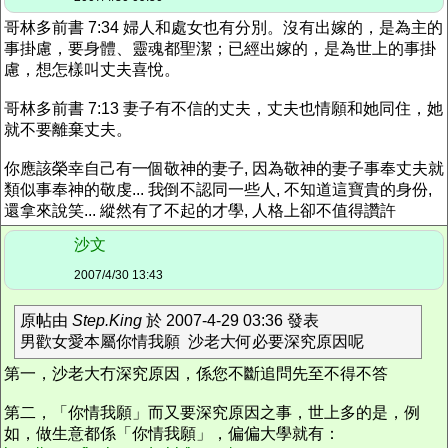
哥林多前書 7:34 婦人和處女也有分別。沒有出嫁的，是為主的
事掛慮，要身體、靈魂都聖潔；已經出嫁的，是為世上的事掛
慮，想怎樣叫丈夫喜悅。
哥林多前書 7:13 妻子有不信的丈夫，丈夫也情願和她同住，她
就不要離棄丈夫。
你應該榮幸自己有一個敬神的妻子, 因為敬神的妻子事奉丈夫就
類似事奉神的敬虔... 我倒不認同一些人, 不知道這寶貴的身份,
還拿來說笑... 縱然有了不起的才學, 人格上卻不值得讚許
沙文
2007/4/30 13:43
原帖由
Step.King
於 2007-4-29 03:36 發表
男歡女愛本屬你情我願 沙老大何必要深究原因呢
第一，沙老大冇深究原因，係您不斷追問先至不得不答
第二，「你情我願」而又要深究原因之事，世上多的是，例
如，做生意都係「你情我願」，偏偏大學就有：