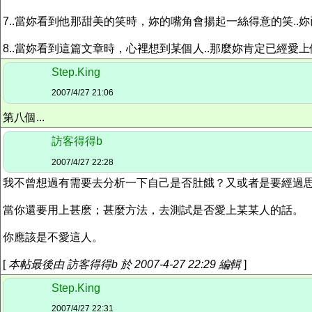
7..當妳看到他那甜美的笑時，妳的嘴角會揚起一絲得意的笑..妳已經愛上
8..當妳看到這篇文章時，心裡想到某個人..那麼妳肯定已經愛上他了..
Step.King
2007/4/27 21:06
第八個...
訪客得得b
2007/4/27 22:28
我不曾想過有需要去分析一下自己是否肚餓？又或者是要經過
當你還要用上甚麽；甚麼方法，去測試是否愛上某某人的話。
你應該是不愛這人。
[
本帖最後由 訪客得得b 於 2007-4-27 22:29 編輯
]
Step.King
2007/4/27 22:31