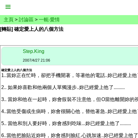
主頁
>
討論區
>
一軛‧愛情
[轉貼] 確定愛上人的八個方法
Step.King
2007/4/27 21:06
確定愛上人的八個方法
1..當妳正在忙時，卻把手機開著，等著他的電話..妳已經愛上他了....
2.. 如果妳喜歡和他兩個人單獨漫步..妳已經愛上他了.........
3.. 當妳和他在一起時，妳會假裝不注意他，但O當他離開妳的視線時，
4..當他受傷或生病時，妳會很關心他，替他著急..妳已經愛上他了....
5.. 當他和別人要好時，妳會感到吃味...妳已經愛上他了.........
6..當他把臉貼近妳時，妳會感到臉紅.心跳加速..妳已經愛上他了.....