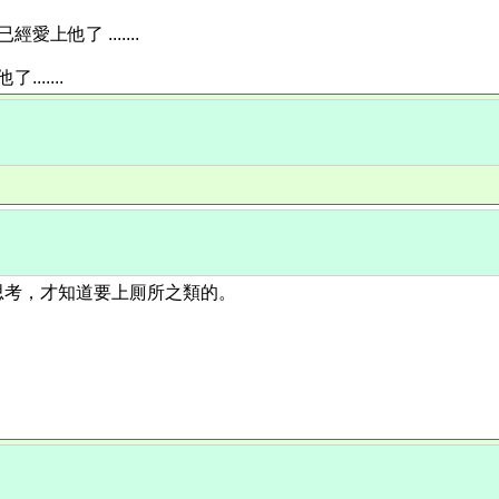
他了 .......
.....
思考，才知道要上厠所之類的。