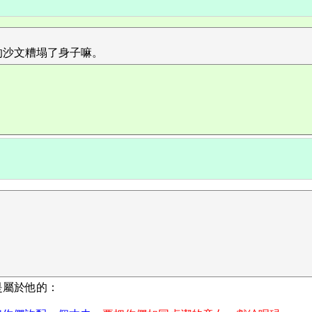
的沙文糟塌了身子嘛。
是屬於他的：