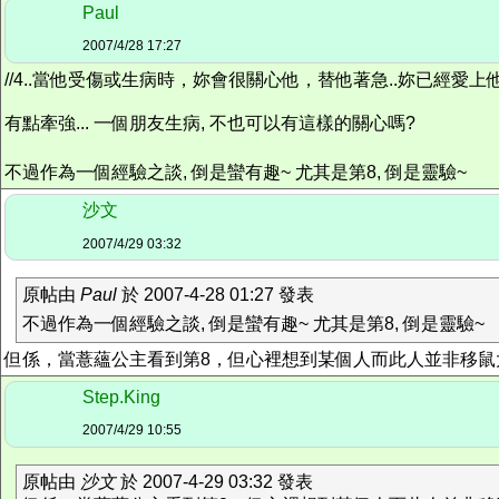
Paul
2007/4/28 17:27
//4..當他受傷或生病時，妳會很關心他，替他著急..妳已經愛上他了.....
有點牽強... 一個朋友生病, 不也可以有這樣的關心嗎?
不過作為一個經驗之談, 倒是蠻有趣~ 尤其是第8, 倒是靈驗~
沙文
2007/4/29 03:32
原帖由
Paul
於 2007-4-28 01:27 發表
不過作為一個經驗之談, 倒是蠻有趣~ 尤其是第8, 倒是靈驗~
但係，當薏蘊公主看到第8，但心裡想到某個人而此人並非移鼠大
Step.King
2007/4/29 10:55
原帖由
沙文
於 2007-4-29 03:32 發表