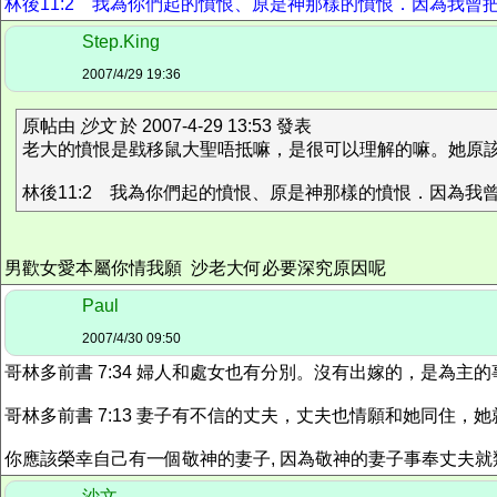
林後11:2 我為你們起的憤恨、原是神那樣的憤恨．因為我曾
Step.King
2007/4/29 19:36
原帖由
沙文
於 2007-4-29 13:53 發表
老大的憤恨是戥移鼠大聖唔抵嘛，是很可以理解的嘛。她原
林後11:2 我為你們起的憤恨、原是神那樣的憤恨．因為我曾
男歡女愛本屬你情我願 沙老大何必要深究原因呢
Paul
2007/4/30 09:50
哥林多前書 7:34 婦人和處女也有分別。沒有出嫁的，是為
哥林多前書 7:13 妻子有不信的丈夫，丈夫也情願和她同住，
你應該榮幸自己有一個敬神的妻子, 因為敬神的妻子事奉丈夫就類似
沙文