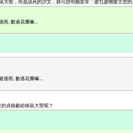
大聖，而是該死的沙文，就可證明她並非「盡乜盡物愛主您的上帝
 數過花瓣嘛...
雨, 數過花瓣嘛...
貴的貞操獻給移鼠大聖呢？