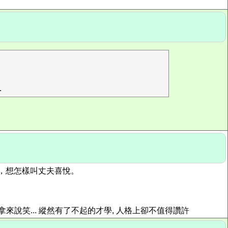
.
慮，想怎樣叫丈夫喜悅。
來說笑... 縱然有了不起的才學, 人格上卻不值得讚許