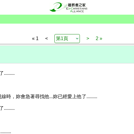
« 1
<
>
2 »
.....
妳會急著尋找他...妳已經愛上他了.........
.....
....