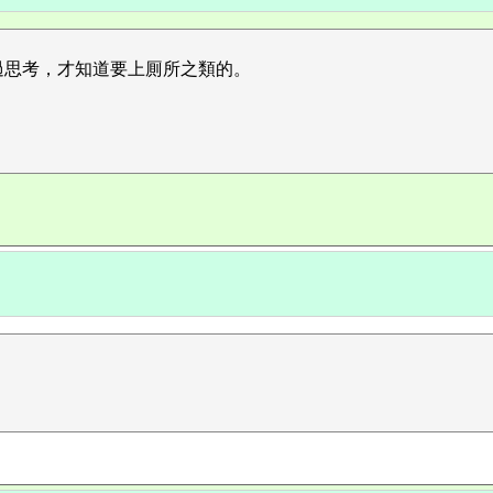
過思考，才知道要上厠所之類的。
。