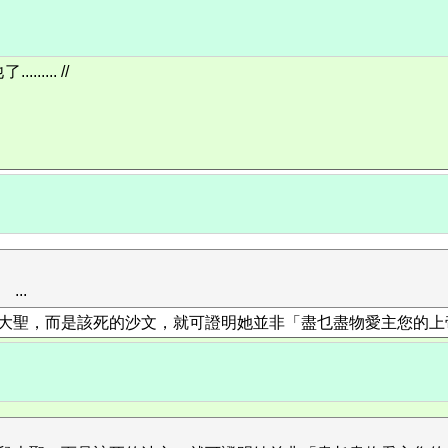
.... //
...
聖，而是該死的沙文，就可證明她並非「盡乜盡物愛主您的上帝」