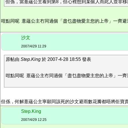
但係，當薏蘊公主看到第8，但心裡想到某個人而此人並非移鼠
咁點同呢 薏蘊公主冇同過個「盡乜盡物愛主您的上帝」一齊避過雨,
沙文
2007/4/29 11:29
原帖由
Step.King
於 2007-4-28 18:55 發表
咁點同呢 薏蘊公主冇同過個「盡乜盡物愛主您的上帝」一齊避過
但係，何解薏蘊公主寧願同該死的沙文避雨數花瓣都唔將佢寶
Step.King
2007/4/29 12:25