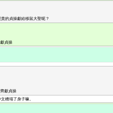
寶貴的貞操獻給移鼠大聖呢？
齊獻貞操
去齊獻貞操
沙文糟塌了身子嘛。