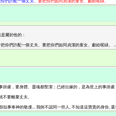
把你們許配一個丈夫、
要把你們如同貞潔的童女、獻給呢碌。
該是屬於他的：
把你們許配一個丈夫、要把你們如同貞潔的童女、獻給呢碌。 ..
主的事掛慮，要身體、靈魂都聖潔；已經出嫁的，是為世上的事掛
她就不要離棄丈夫。
事奉神的敬虔... 我倒不認同一些人, 不知道這寶貴的身份, 還拿