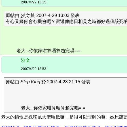
2007/4/29 13:15
原帖由
沙文
於 2007-4-29 13:03 發表
有心又緣何會冇機會呢？留返俾他日相見之時都好過俾該死
老大...你依家咁算唔算趙完唱=.=
沙文
2007/4/29 13:53
原帖由
Step.King
於 2007-4-28 21:15 發表
老大...你依家咁算唔算趙完唱=.=
老大的憤恨是戥移鼠大聖唔抵嘛，是很可以理解的嘛。她原該