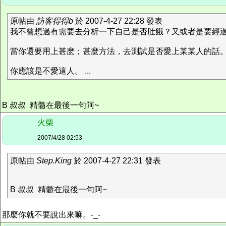
原帖由
訪客得得b
於 2007-4-27 22:28 發表
我不曾想過有需要去分析一下自己是否肚餓？又或者是要經
當你還要用上甚麽；甚麼方法，去測試是否愛上某某人的話
你應該是不愛這人。 ...
B 叔叔 精髓在最後一句阿~
火柴
2007/4/28 02:53
原帖由
Step.King
於 2007-4-27 22:31 發表
B 叔叔 精髓在最後一句阿~
那麼你就不要說出來嘛。-_-