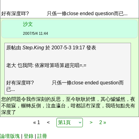
好有深度咩?
只係一條close ended question而已...
沙文
2007/5/4 11:44
原帖由
Step.King
於 2007-5-3 19:17 發表
老大 乜我問: 依家咁算唔算趙完唱=.=
好有深度咩?
只係一條close ended question而
已...
您的問題令我作深刻的反思，至今耿耿於懷，其心慽慽然，夜
不能寐，輾轉反側，泣血瀛台，咁都話冇深度，我唔知點先有
深度了
« 1
<
>
2 »
論壇版塊
|
登錄
|
註冊