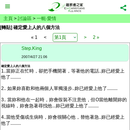
主頁
>
討論區
>
一軛‧愛情
[轉貼] 確定愛上人的八個方法
« 1
<
>
2 »
Step.King
2007/4/27 21:06
確定愛上人的八個方法
1..當妳正在忙時，卻把手機開著，等著他的電話..妳已經愛上
他了.........
2.. 如果妳喜歡和他兩個人單獨漫步..妳已經愛上他了.........
3.. 當妳和他在一起時，妳會假裝不注意他，但O當他離開妳的
視線時，妳會急著尋找他...妳已經愛上他了.........
4..當他受傷或生病時，妳會很關心他，替他著急..妳已經愛上
他了.........