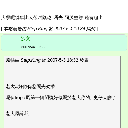
大學呢幾年比人係咁陰乾, 唔去"阿茂整餅"邊有糧出
[
本帖最後由 Step.King 於 2007-5-4 10:34 編輯
]
沙文
2007/5/4 10:55
原帖由
Step.King
於 2007-5-3 18:32 發表
老大...好似係您問先架播
呢個tropic既第一個問號好似屬於老大你的, 史仔大膽了
老大原諒我