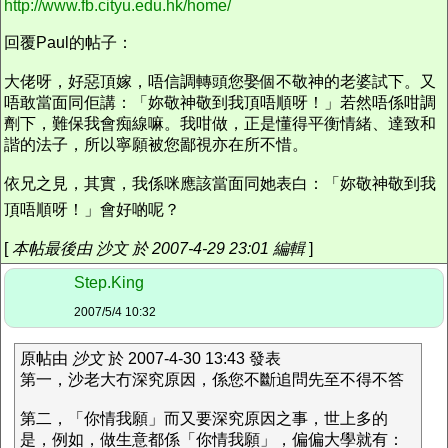
http://www.fb.cityu.edu.hk/home/
回覆Paul的帖子：
大佬呀，好惡頂嫁，唔信調轉頭您娶個不敬神的老婆試下。又
唔敢當面同佢講：「妳敬神敬到我頂唔順呀！」若然唔係咁調
劑下，難保我會痴線嘛。我咁做，正是懂得平衡情緒、達致和
諧的法子，所以寧願被您鄙視亦在所不惜。
依兄之見，其實，我係咪應該當面同她表白：「妳敬神敬到我
頂唔順呀！」會好啲呢？
[
本帖最後由 沙文 於 2007-4-29 23:01 編輯
]
Step.King
2007/5/4 10:32
原帖由
沙文
於 2007-4-30 13:43 發表
第一，沙老大冇深究原因，係您不斷追問先至不得不答
第二，「你情我願」而又要深究原因之事，世上多的
是，例如，做生意都係「你情我願」，偏偏大學就有：