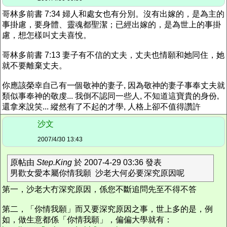
哥林多前書 7:34 婦人和處女也有分別。沒有出嫁的，是為主的
事掛慮，要身體、靈魂都聖潔；已經出嫁的，是為世上的事掛
慮，想怎樣叫丈夫喜悅。
哥林多前書 7:13 妻子有不信的丈夫，丈夫也情願和她同住，她
就不要離棄丈夫。
你應該榮幸自己有一個敬神的妻子, 因為敬神的妻子事奉丈夫就
類似事奉神的敬虔... 我倒不認同一些人, 不知道這寶貴的身份,
還拿來說笑... 縱然有了不起的才學, 人格上卻不值得讚許
沙文
2007/4/30 13:43
原帖由
Step.King
於 2007-4-29 03:36 發表
男歡女愛本屬你情我願 沙老大何必要深究原因呢
第一，沙老大冇深究原因，係您不斷追問先至不得不答
第二，「你情我願」而又要深究原因之事，世上多的是，例
如，做生意都係「你情我願」，偏偏大學就有：