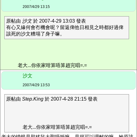
2007/4/29 13:15
原帖由
沙文
於 2007-4-29 13:03 發表
有心又緣何會冇機會呢？留返俾他日相見之時都好過俾
該死的沙文糟塌了身子嘛。
老大...你依家咁算唔算趙完唱=.=
沙文
2007/4/29 13:53
原帖由
Step.King
於 2007-4-28 21:15 發表
老大...你依家咁算唔算趙完唱=.=
老大的憤恨是戥移鼠大聖唔抵嘛，是很可以理解的嘛。她原該