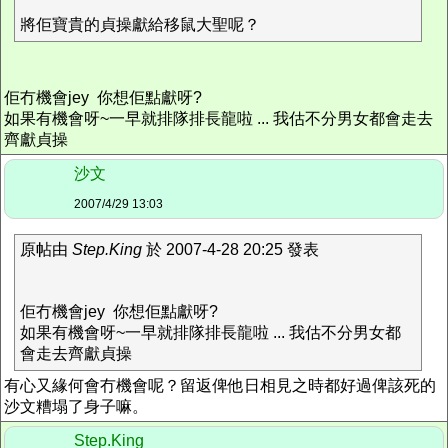
將佢寶貴的貞操獻給移鼠大聖呢？
佢冇機會jey 你想佢點獻呀?
如果有機會呀~一早就排隊排長龍啦 ... 我估不分男女都會走去
齊獻貞操
沙文
2007/4/29 13:03
原帖由
Step.King
於 2007-4-28 20:25 發表
佢冇機會jey 你想佢點獻呀?
如果有機會呀~一早就排隊排長龍啦 ... 我估不分男女都
會走去齊獻貞操
有心又緣何會冇機會呢？留返俾他日相見之時都好過俾該死的
沙文糟塌了身子嘛。
Step.King