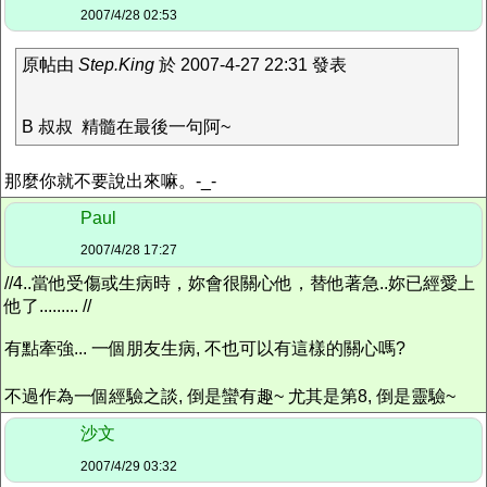
2007/4/28 02:53
原帖由
Step.King
於 2007-4-27 22:31 發表
B 叔叔 精髓在最後一句阿~
那麼你就不要說出來嘛。-_-
Paul
2007/4/28 17:27
//4..當他受傷或生病時，妳會很關心他，替他著急..妳已經愛上
他了......... //
有點牽強... 一個朋友生病, 不也可以有這樣的關心嗎?
不過作為一個經驗之談, 倒是蠻有趣~ 尤其是第8, 倒是靈驗~
沙文
2007/4/29 03:32