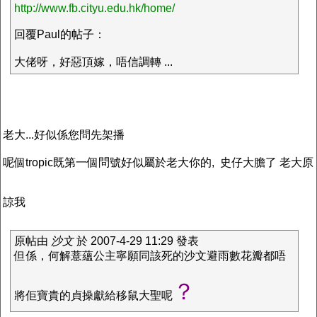
http://www.fb.cityu.edu.hk/home/
回覆Paul的帖子：
大佬呀，好惡頂嫁，唔信調轉 ...
老大...好似係您問先架播
呢個tropic既第一個問號好似屬於老大你的, 史仔大膽了 老大原
諒我
原帖由
沙文
於 2007-4-29 11:29 發表
但係，何解薏蘊公主寧願同該死的沙文避雨數花瓣都唔
？
將佢寶貴的貞操獻給移鼠大聖呢