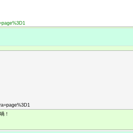
tra=page%3D1
extra=page%3D1
u喎！