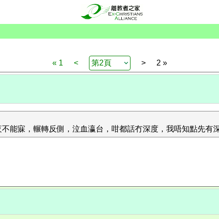
« 1
<
>
2 »
夜不能寐，輾轉反側，泣血瀛台，咁都話冇深度，我唔知點先有