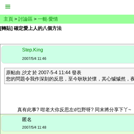
主頁
>
討論區
>
一軛‧愛情
[轉貼] 確定愛上人的八個方法
Step.King
2007/5/4 11:46
原帖由
沙文
於 2007-5-4 11:44 發表
您的問題令我作深刻的反思，至今耿耿於懷，其心慽慽然，
真有此事? 咁老大你反思左d乜野呀? 同末將分享下丫~
匿名
2007/5/4 11:48