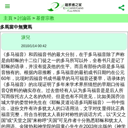
主頁
>
討論區
>
基督宗教
多馬當中無寶馬
淚兒
2010/1/14 00:42
《多马福音》和四福音书的最大分别，在于多马福音除了声称
是由耶稣的十二位门徒之一的多马所写以外，全卷书只是记了
耶稣的语录，并没有提及他的生平。而且有部份内容是多马福
音独有的。根据内容推断，多马福音的最初成书日期约在公元
60年，比现时四福音书成书最早的马可福音还要早，语录体的
《多马福音》的出现证明了多年来学术界所猜想的早期口传福
音Q资料的确实存在。过去曾经有人认为多马福音是是后人所
写而假托古人之名的伪经。但是也有不同意见，比如美国乔治
城大学的娄世钟先生在《耶稣灵道论语多玛斯福音》一书中指
出，这份文件有许多犹太人的口语用法，文字对仗显得比正典
福音完整，符合当初犹太人喜好对称性的说话方式，以“天父之
国”或“天堂之国”来称呼“天国”可见作者十分熟悉耶稣和犹太人
的用语。金陵协和神学院的田童心先生在2003年出版的《神学