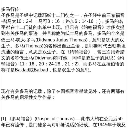
多马行传
圣多马是圣经中记载耶稣十二门徒之一，在圣经中前三卷福音
书(马太10：2-4 ；马可3：16 ；路加6：14-16 ；)，多马的名
字都在十二门徒的名单中出现。但只有《约翰福音》才多次提
到有关多马的事迹，并且称他为低土马的多马。多马的全名是
低土马‧犹大‧多马(Didymus Judas Thomas)，意思是犹大的双
生子。多马(Thomas)的名称出自亚兰语，是耶稣时代巴勒斯坦
流通的语言，意思是双生子。在《约翰福音》，曾三次用希腊
文的名称低土马(Didymus)称呼他，同样是双生子的意思(《约
翰福音》11：16，20：24-28，21：2)。而多马在亚拉伯语的
称呼是Ba'dad或Ba'bad，也是双生子的意思。
现存有关多马的记载，除了在四福音零星散见外，还有两部有
关多马的启示性文学作品：
[1] 《多马福音》(Gospel of Thomas)──此书大约在公元后50
年已有流传，是门徒多马对耶稣说话的记载。在1945年于埃及