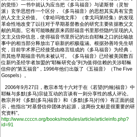
的觉悟》一书中就认为应当把《多马福音》与诺斯替（灵智
派）玄学思想作一个区分，《多马福音》的思想其实具有宝贵
的人文主义价值。《拿哈玛地文库》（拿戈玛第经集）的发现
革命性地改变了以往对于早期基督教会的研究主要依据教父文
献的局面。它有可能唤醒原来四部福音书里那些隐约呈现的人
文主义信仰信息，使得福音书里所记的出自耶稣之口的比喻故
事中的相当部分释放出了崭新的积极蕴涵。根据孙善玲先生研
究，目前学术界已经接受由格言组成的《多马福音》为经典，
而其他早期福音书尚未被认可。《多马福音》已经被美国数百
位新约圣经学者加盟的“耶稣研究会”列为值得信赖的关涉耶稣
信仰的“第五福音”，1996年他们出版了《五福音》（The Five
Gospels）。
2006年9月27日，教宗本笃十六对于在《若望(约翰)福音》中
耶稣与多默(多马)宗徒互动的言谈有一则分享性的感人评论。
教宗并对《多默(多马)福音》和《多默(多马)行传》有正面的提
示，他指出“对基督信仰团体的起源，这两份文献是很重要的研
究资料”。
http://www.ccccn.org/books/modules/article/articleinfo.php?
id=91