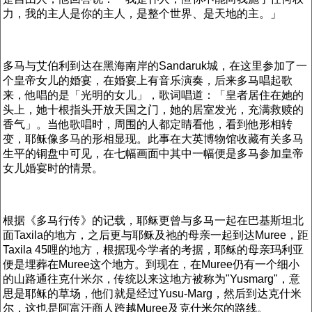
力，我的主人是你的主人，是整个世界、是天地的主。」
多马与艾伯利到达在黑海南岸的Sandaruk城，在这里参加了一
个皇帝女儿的婚宴，在婚宴上有音乐演奏，后来多马唱起歌
来，他唱的是「光明的女儿」，歌词唱道：「皇者居住在她的
头上，她十根指头开放天国之门，她的居室发光，充满救赎的
香气」。当他歌唱时，周围的人都定睛看他，看到他形相转
变，耶稣像多马的形相显现。此事在大英博物馆收藏有关多马
生平的铜盘中可见，在七幅画面中其中一幅便是多马参加皇帝
女儿婚宴时的情景。
根据《多马行传》的记载，耶稣更曾与多马一起在巴基斯坦北
面Taxila的地方，之后更与耶稣及祂的母亲一起到达Muree，距
Taxila 45哩的地方，根据现今学者的考据，耶稣的母亲玛利亚
便是埋葬在Muree这个地方。到现在，在Muree仍有一个细小
的山路通往克什米尔，传统以来这地方被称为"Yusmarg"，意
思是耶稣的草场，他们就是经过Yusu-Marg，然后到达克什米
尔，这也是阿富汗商人跨越Muree及克什米尔的路线。