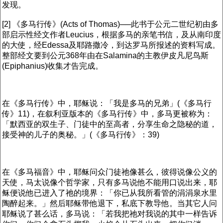
发现。
[2] 《多马行传》(Acts of Thomas)──此书于公元二世纪初由多
部启示性经文作者Leucius，根据多马的亲笔书信，及从南印度
的大使，经Edessa及耶路撒冷，到达罗马所报述的资料写成。
整部经文要到公元368年由在Salamina的主教伊皮凡尼鸟斯
(Epiphanius)收集才告完成。
在《多马行传》中，耶稣说：「我是多马的兄弟」(《多马行
传》11)，在叙利亚版本的《多马行传》中，多马更被称为：
「默西亚的双生子、门徒中的至高者，分享生命之隐秘的道，
接受神的儿子的奥秘。」(《多马行传》：39)
在《多马福音》中，耶稣问众门徒祂像甚么，彼得说像公义的
天使，马太说像个哲学家，只有多马说他不能用口说出来，耶
稣便说他已进入了祂的境界：「你已从我所看管的涓涓泉水里
陶醉起来。」然后耶稣带他退下，私底下教导他。当其它人问
耶稣说了甚么话，多马说：「若我把祂对我说的其中一样告诉