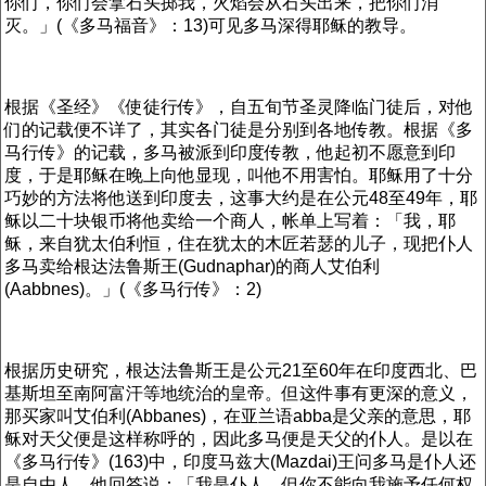
你们，你们会拿石头掷我，火焰会从石头出来，把你们消
灭。」(《多马福音》：13)可见多马深得耶稣的教导。
根据《圣经》《使徒行传》，自五旬节圣灵降临门徒后，对他
们的记载便不详了，其实各门徒是分别到各地传教。根据《多
马行传》的记载，多马被派到印度传教，他起初不愿意到印
度，于是耶稣在晚上向他显现，叫他不用害怕。耶稣用了十分
巧妙的方法将他送到印度去，这事大约是在公元48至49年，耶
稣以二十块银币将他卖给一个商人，帐单上写着：「我，耶
稣，来自犹太伯利恒，住在犹太的木匠若瑟的儿子，现把仆人
多马卖给根达法鲁斯王(Gudnaphar)的商人艾伯利
(Aabbnes)。」(《多马行传》：2)
根据历史研究，根达法鲁斯王是公元21至60年在印度西北、巴
基斯坦至南阿富汗等地统治的皇帝。但这件事有更深的意义，
那买家叫艾伯利(Abbanes)，在亚兰语abba是父亲的意思，耶
稣对天父便是这样称呼的，因此多马便是天父的仆人。是以在
《多马行传》(163)中，印度马兹大(Mazdai)王问多马是仆人还
是自由人，他回答说：「我是仆人，但你不能向我施予任何权