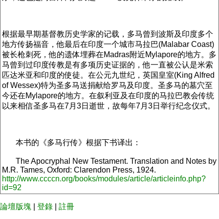
根据最早期基督教历史学家的记载，多马曾到波斯及印度多个
地方传扬福音，他最后在印度一个城市马拉巴(Malabar Coast)
被长枪刺死，他的遗体埋葬在Madras附近Mylapore的地方。多
马曾到过印度传教是有多项历史证据的，他一直被公认是米索
匹达米亚和印度的使徒。在公元九世纪，英国皇室(King Alfred
of Wessex)特为圣多马送捐献给罗马及印度。圣多马的墓穴至
今还在Mylapore的地方。在叙利亚及在印度的马拉巴教会传统
以来相信圣多马在7月3日逝世，故每年7月3日举行纪念仪式。
本书的《多马行传》根据下书译出：
The Apocryphal New Testament. Translation and Notes by
M.R. Tames, Oxford: Clarendon Press, 1924.
http://www.ccccn.org/books/modules/article/articleinfo.php?
id=92
論壇版塊
|
登錄
|
註冊