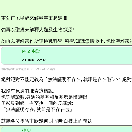
更勿再以聖經來解釋宇宙起源 !!!
勿再以聖經來解釋人類及生物起源 !!!
勿再以聖經來作所謂挑戰科學. 科學/知識怎樣渺小, 也比聖經來得積極
兩文兩語
2010/3/1 22:07
本帖最後由 兩文兩語 於 2010/3/2 20:34 編輯
絕對絕對不能定義為: "無法証明不存在, 就即是存在啦".<<- 絕對
_________________________________________________
我沒有見過有耶青這樣說,
也許我讀數,身邊的基基和反基都是懂邏輯
但卻見到網上有至少一個的反基說:
「無法証明存在, 就即是不存在啦」
_________________________________________________
鼓勵各位學習非歐幾何,才能明白樓上的問題
淚兒