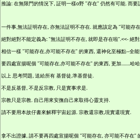
推論: 在無限門的情況下, 証明一樣o野 "存在" 仍然有可能. 而要
一件事,無法証明存在, 亦無法証明不存在. 就應該定為 "可能存在
絕對絕對不能定義為: "無法証明不存在, 就即是存在啦".<<- 絕對
相信一樣 "可能存在,亦可能不存在" 的東西, 還神化至極點--全能! 似乎..
要四處宣揚呢個 "可能存在,亦可能不存在" 的東西, 更加.......哈哈
以上 思考問題, 送給所有 基督徒,準基督徒.
不是反基督, 不是反宗教, 只是實事求是.
宗教只是宗教. 自己用來安撫自己來取得心靈支持.
請不要用本故仔書來解釋宇宙起源. 宗教還宗教,現實還現實.
拿不出證據, 請不要再四處宣揚呢個 "可能存在, 亦可能不存在" 