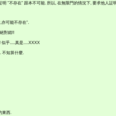
証明 "不存在" 跟本不可能. 所以, 在無限門的情況下, 要求他人証
,亦可能不存在".
絕對錯!!
...真是.....XXXX
. 不知算什麼.
的東西.