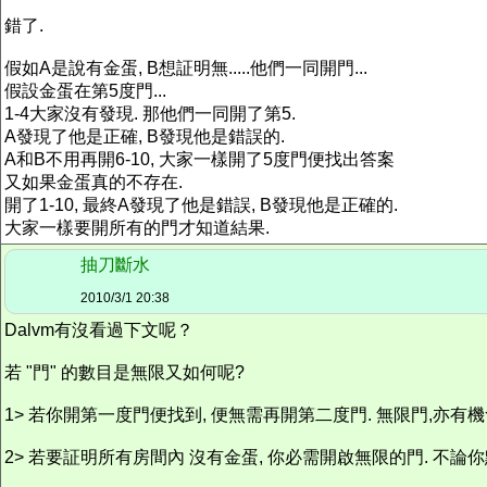
錯了.
假如A是說有金蛋, B想証明無.....他們一同開門...
假設金蛋在第5度門...
1-4大家沒有發現. 那他們一同開了第5.
A發現了他是正確, B發現他是錯誤的.
A和B不用再開6-10, 大家一樣開了5度門便找出答案
又如果金蛋真的不存在.
開了1-10, 最終A發現了他是錯誤, B發現他是正確的.
大家一樣要開所有的門才知道結果.
抽刀斷水
2010/3/1 20:38
Dalvm有沒看過下文呢？
若 "門" 的數目是無限又如何呢?
1> 若你開第一度門便找到, 便無需再開第二度門. 無限門,亦有機
2> 若要証明所有房間內 沒有金蛋, 你必需開啟無限的門. 不論