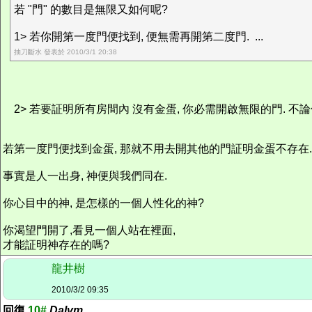
若 "門" 的數目是無限又如何呢?
1> 若你開第一度門便找到, 便無需再開第二度門. ...
抽刀斷水 發表於 2010/3/1 20:38
2> 若要証明所有房間內 沒有金蛋, 你必需開啟無限的門. 不論
若第一度門便找到金蛋, 那就不用去開其他的門証明金蛋不存在.
事實是人一出身, 神便與我們同在.
你心目中的神, 是怎樣的一個人性化的神?
你渴望門開了,看見一個人站在裡面,
才能証明神存在的嗎?
龍井樹
2010/3/2 09:35
回復
10#
Dalvm