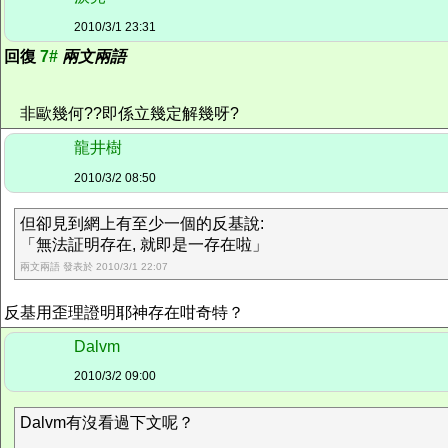
2010/3/1 23:31
回復
7#
兩文兩語
非歐幾何??即係立幾定解幾呀?
龍井樹
2010/3/2 08:50
但卻見到網上有至少一個的反基說:
「無法証明存在, 就即是一存在啦」
兩文兩語 發表於 2010/3/1 22:07
反基用歪理證明耶神存在咁奇特？
Dalvm
2010/3/2 09:00
Dalvm有沒看過下文呢？