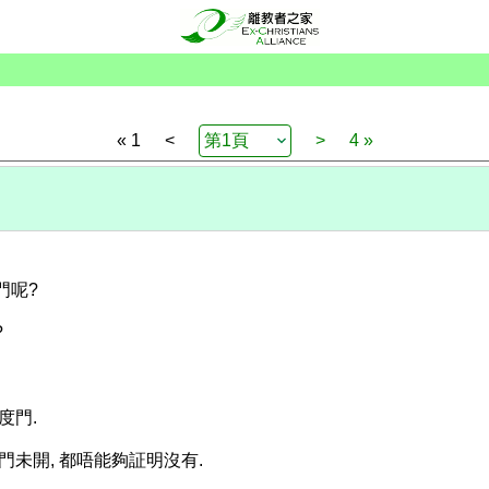
« 1
<
>
4 »
門呢?
?
度門.
門未開, 都唔能夠証明沒有.