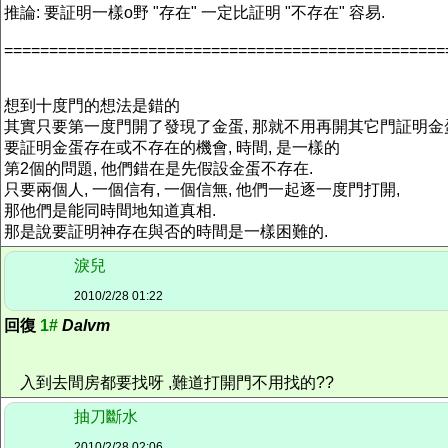
推論: 要証明一樣o野 "存在" 一定比証明 "不存在" 容易.
=================================================
想到十度門的想法是錯的
其實只要第一度門開了發現了金蛋, 那就不用再開其它門証明金
要証明金蛋存在或不存在的機會, 時間, 是一樣的
第2個的問題, 他們錯在是先假設金蛋不存在.
只要兩個人, 一個信有, 一個信無, 他們一起逐一度門打開,
那他們是能同時間地知道真相.
那是說要証明神存在與否的時間是一樣困難的.
淚兒
2010/2/28 01:22
回復
1#
Dalvm
入到去間房都要找呀 ,難道打開門不用找的??
抽刀斷水
2010/2/28 02:06