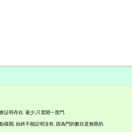
會証明存在. 最少,只需開一度門.
你點樣開, 始終不能証明沒有, 因為門的數目是無限的.